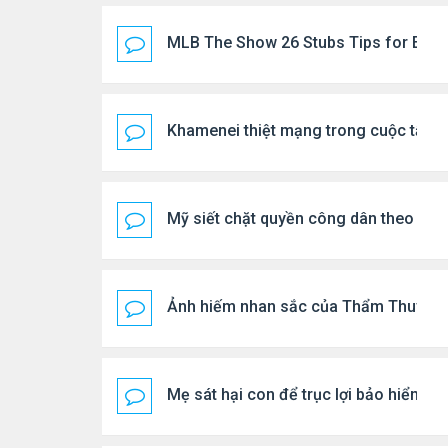
MLB The Show 26 Stubs Tips for Effic
Khamenei thiệt mạng trong cuộc tấn c
Mỹ siết chặt quyền công dân theo nơi 
Ảnh hiếm nhan sắc của Thẩm Thuý H
Mẹ sát hại con để trục lợi bảo hiểm