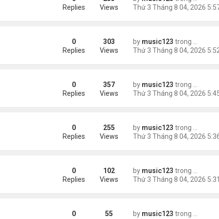
Replies
Views
0
303
by
music123
trong
Tin Tức
Replies
Views
0
357
by
music123
trong
Tin Tức
châu Á
Replies
Views
0
255
by
music123
trong
Tin Tức
Replies
Views
0
102
by
music123
trong
46 năm n
n khách chờ
Replies
Views
0
55
by
music123
trong
46 năm n
ông an khuyến cáo