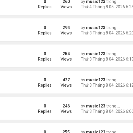
0
260
by
music123
trong
Tin Tức
AV mang chất nổ ở sân bay
Replies
Views
0
294
by
music123
trong
Tin Tức
m trong Walmart
Replies
Views
0
254
by
music123
trong
Tin Tức
ng các cuộc thăm dò dư luận
Replies
Views
0
427
by
music123
trong
Tin Tức
Replies
Views
0
246
by
music123
trong
Tin Tức
ém 6 tuổi
Replies
Views
0
255
by
music123
trong
Tin Tức