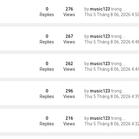
0
276
by
music123
trong
Tin Tức
 khác"
Replies
Views
0
267
by
music123
trong
Tin Tức
n
Replies
Views
0
262
by
music123
trong
Tin Tức
ràng buộc với vị hôn thê cũ
Replies
Views
0
296
by
music123
trong
Tin Tức
Replies
Views
0
216
by
music123
trong
Tin Tức
Replies
Views