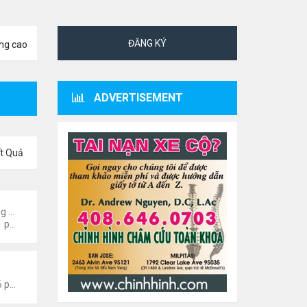
ĐĂNG KÝ
ng cao
ADVERTISEMENT
t Quả
ng
Đọc và nghe truyện Online
Thứ 5 Tháng 7 23, 2026 8:01 pm
n Tức Văn Nghệ Hải Ngoại
Thứ 6 Tháng 1 08, 2021 4:26 pm