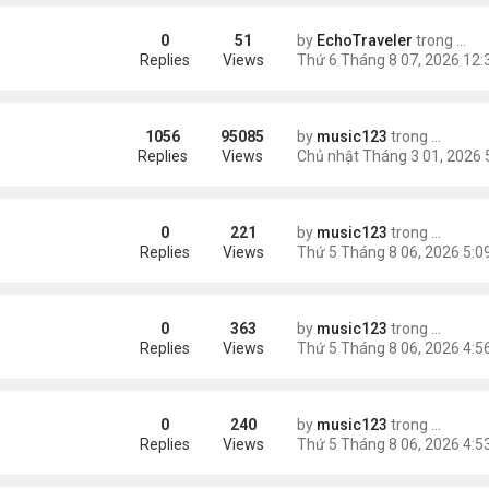
0
51
by
EchoTraveler
trong
Tin 
ient Marketplace Trading Decisions
Replies
Views
1056
95085
by
music123
trong
Tin Tức
ông phối hợp giữa Mỹ và Israel
Replies
Views
0
221
by
music123
trong
Tin Tức
sinh, mở rộng chống “du lịch sinh con”
Replies
Views
0
363
by
music123
trong
Tin Tức
ằng
Replies
Views
0
240
by
music123
trong
Tin Tức
Replies
Views