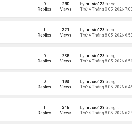
0
280
by
music123
trong
Tin Tức
ình Phong
Replies
Views
1
321
by
music123
trong
Tin Tức
uỵ.
Replies
Views
0
238
by
music123
trong
Tin Tức
Replies
Views
0
193
by
music123
trong
Tin Tức
ười Mỹ
Replies
Views
1
316
by
music123
trong
Tin Tức
Replies
Views