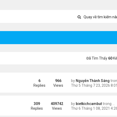
Quay về tìm kiếm nâ
Đã Tìm Thấy
60
Kế
6
966
by
Nguyễn Thành Sáng
tro
õ Google: nhat lang thu quan
Replies
Views
309
409742
by
bietkichcambut
trong
Ti
Replies
Views