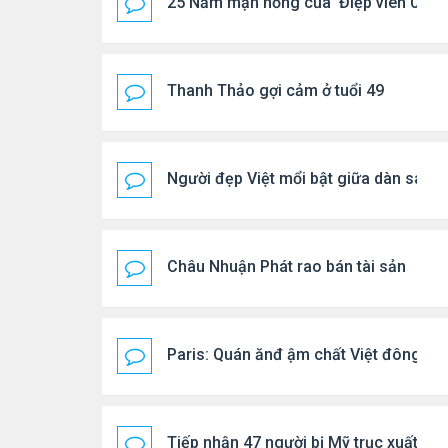
25 Năm mặn nồng của 'Điệp viên 007'
Thanh Thảo gợi cảm ở tuổi 49
Người đẹp Việt mổi bật giữa dàn sao 
Châu Nhuận Phát rao bán tài sản
Paris: Quán ănđ ậm chất Việt đông kí
Tiếp nhận 47 người bị Mỹ trục xuất, C