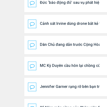
Đức ‘báo động đỏ’ sau vụ phát hiện U
Cảnh sát Irvine dùng drone bắt kẻ trộ
Dân Chủ đang dẫn trước Cộng Hòa tro
MC Kỳ Duyên cầu hôn lại chồng cũ
Jennifer Garner rạng rỡ bên bạn trai k