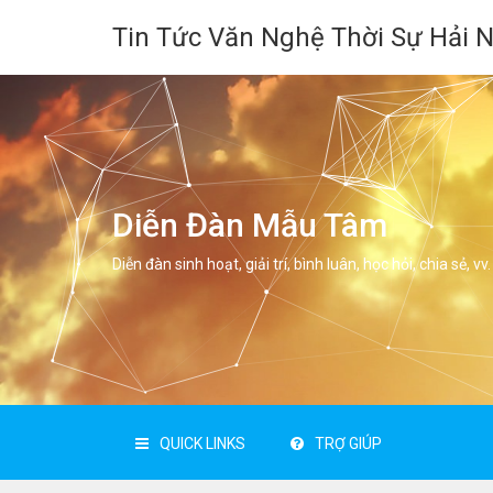
Tin Tức Văn Nghệ Thời Sự Hải 
Diễn Đàn Mẫu Tâm
Diễn đàn sinh hoạt, giải trí, bình luân, học hỏi, chia sẻ, vv.
QUICK LINKS
TRỢ GIÚP