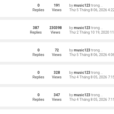
0
191
by
music123
trong
Tin Tức
Replies
Views
387
230398
by
music123
trong
Tin Tức
Replies
Views
0
72
by
music123
trong
46 năm n
 tai nạn xe hơi
Replies
Views
0
328
by
music123
trong
Tin Tức
ình yêu'
Replies
Views
0
347
by
music123
trong
Tin Tức
 triệu đồng/tháng
Replies
Views