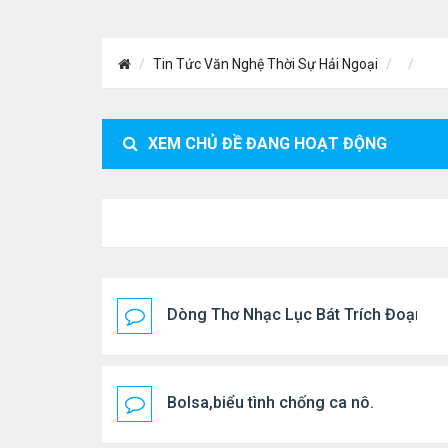
Tin Tức Văn Nghệ Thời Sự Hải Ngoại
XEM CHỦ ĐỀ ĐANG HOẠT ĐỘNG
Dòng Thơ Nhạc Lục Bát Trích Đoạn - G
Bolsa,biểu tình chống ca nô.