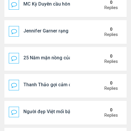
0
MC Kỳ Duyên cầu hôn lại chồng cũ
Replies
0
Jennifer Garner rạng rỡ bên bạn trai kém 6 tuổi
Replies
0
25 Năm mặn nồng của 'Điệp viên 007'
Replies
0
Thanh Thảo gợi cảm ở tuổi 49
Replies
0
Người đẹp Việt mổi bật giữa dàn sao châu Á
Replies