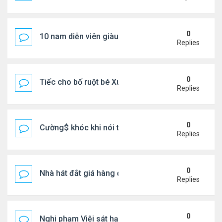
0
10 nam diễn viên giàu nhất Trung Quốc 2026
Replies
0
Tiếc cho bố ruột bé Xuân Mai ở Mỹ
Replies
0
Cường$ khóc khi nói thật về hôn nhân
Replies
0
Nhà hát đắt giá hàng đầu tg ở VN
Replies
0
Nghi phạm Việi sát hại cụ bà 91 tuổi, phi tang xác 