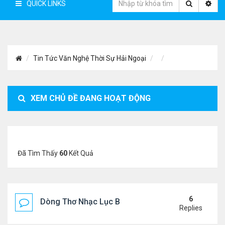
QUICK LINKS
Tin Tức Văn Nghệ Thời Sự Hải Ngoại
XEM CHỦ ĐỀ ĐANG HOẠT ĐỘNG
Đã Tìm Thấy
60
Kết Quả
6
Dòng Thơ Nhạc Lục Bát Trích Đoạn - Gõ Google: n
Replies