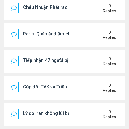
0
Châu Nhuận Phát rao bán tài sản
Replies
0
Paris: Quán ănđ ậm chất Việt đông kín khách chờ
Replies
0
Tiếp nhận 47 người bị Mỹ trục xuất, Công an khuy
Replies
0
Cặp đôi TVK và Triệu Mẫn được yêu thích nhất
Replies
0
Lý do Iran không lùi bước trước lời đe dọa của ôn
Replies