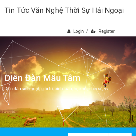
Tin Tức Văn Nghệ Thời Sự Hải Ngoại
Login
/
Register
Diễn Đàn Mẫu Tâm
Diễn đàn sinh hoạt, giải trí, bình luân, học hỏi, chia sẻ, vv.