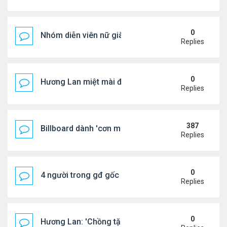
0
Nhóm diễn viên nữ giàu nhất thế giới
Replies
0
Hương Lan miệt mài đi hát ở tuổi 70
Replies
387
Billboard dành 'cơn mưa' lời khen BTS
Replies
0
4 người trong gđ gốc Việt thiệt mạng vì tai nạn xe 
Replies
0
Hương Lan: 'Chồng tặng tôi khu vườn tình yêu'