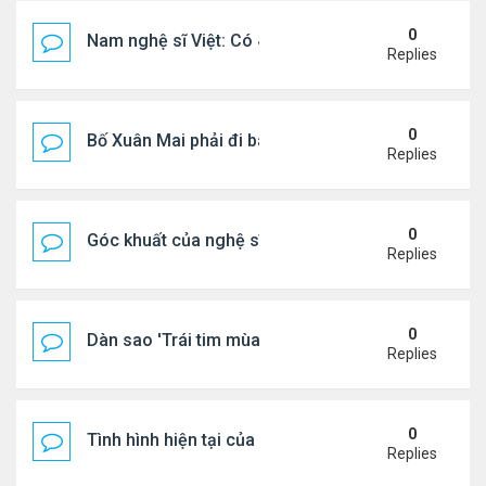
0
Nam nghệ sĩ Việt: Có 4 nhà ở Pháp, sống gần tháp E
Replies
0
Bố Xuân Mai phải đi bán cơm ở Mỹ
Replies
0
Góc khuất của nghệ sĩ Hoài Tâm
Replies
0
Dàn sao 'Trái tim mùa thu' sau 26 năm
Replies
0
Tình hình hiện tại của Quang Lê
Replies