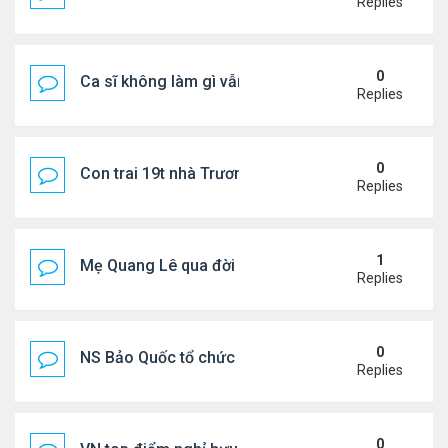
Replies
0
Ca sĩ không làm gì vẫn kiếm được 400 triệu đồng/
Replies
0
Con trai 19t nhà Trương Bá Chi - Tạ Đình Phong
Replies
1
Mẹ Quang Lê qua đời sau 2 năm đột quỵ.
Replies
0
NS Bảo Quốc tổ chức sn cho bà xã
Replies
0