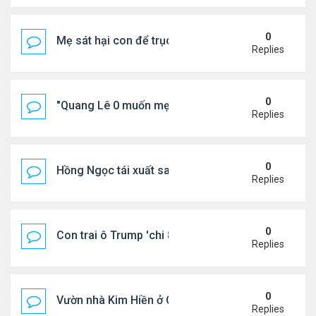
0
Mẹ sát hại con để trục lợi bảo hiểm
Replies
0
"Quang Lê 0 muốn mẹ thua kém người khác"
Replies
0
Hồng Ngọc tái xuất sau nhiều năm ở ẩn
Replies
0
Con trai ô Trump 'chi 8.5 triệu để xóa ràng buộc vớ
Replies
0
Vườn nhà Kim Hiền ở California
Replies