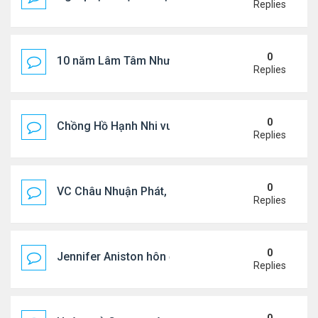
Replies
0
10 năm Lâm Tâm Như - Hoắc Kiến Hoa
Replies
0
Chồng Hồ Hạnh Nhi vui vẻ ôm người cũ của vợ
Replies
0
VC Châu Nhuận Phát, Lưu Gia Linh viếng vợ cũ ..
Replies
0
Jennifer Aniston hôn đắm đuối bạn trai trên du th
Replies