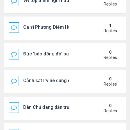
VN top điểm nghỉ hưu lý tưởng cho người Mỹ
Replies
1
Ca sĩ Phương Diễm Huyền bị khởi tố
Replies
0
Đức ‘báo động đỏ’ sau vụ phát hiện UAV mang chấ
Replies
0
Cảnh sát Irvine dùng drone bắt kẻ trộm trong Wal
Replies
0
Dân Chủ đang dẫn trước Cộng Hòa trong các cuộc
Replies