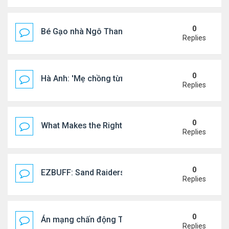
0
Bé Gạo nhà Ngô Thanh Vân dễ thương trong tiệc th
Replies
0
Hà Anh: 'Mẹ chồng từng ngạc nhiên vì tôi luôn trả ti
Replies
0
What Makes the Right Retail POS Matter?
Replies
0
EZBUFF: Sand Raiders of Sophie Farming Guide: B
Replies
0
Án mạng chấn động Thái lan: hai chị em người Nga b
Replies