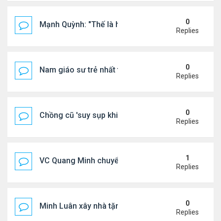
0
Mạnh Quỳnh: "Thế là hết"
Replies
0
Nam giáo sư trẻ nhất thế giới ở tuổi 18
Replies
0
Chồng cũ 'suy sụp khi biết tin Nicole Kidman có tìn
Replies
1
VC Quang Minh chuyển về tổ ấm
Replies
0
Minh Luân xây nhà tặng cha mẹ
Replies