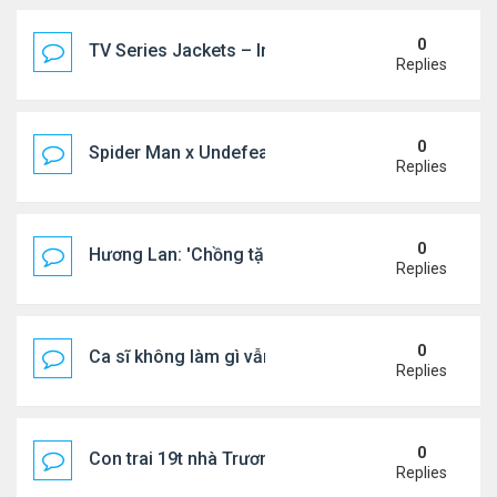
0
TV Series Jackets – Inspired by Iconic Television
Replies
0
Spider Man x Undefeated FW26 Varsity Jacket – E
Replies
0
Hương Lan: 'Chồng tặng tôi khu vườn tình yêu'
Replies
0
Ca sĩ không làm gì vẫn kiếm được 400 triệu đồng/
Replies
0
Con trai 19t nhà Trương Bá Chi - Tạ Đình Phong
Replies