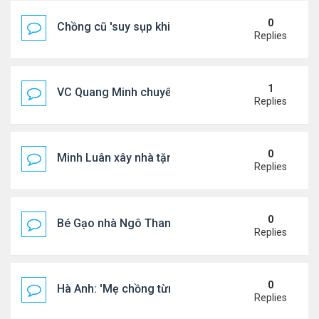
0
Chồng cũ 'suy sụp khi biết tin Nicole Kidman có tìn
Replies
1
VC Quang Minh chuyển về tổ ấm
Replies
0
Minh Luân xây nhà tặng cha mẹ
Replies
0
Bé Gạo nhà Ngô Thanh Vân dễ thương trong tiệc th
Replies
0
Hà Anh: 'Mẹ chồng từng ngạc nhiên vì tôi luôn trả ti
Replies