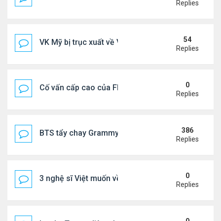
Replies
54
VK Mỹ bị trục xuất về VN sống ra sao
Replies
0
Cố vấn cấp cao của FIFA từ chức để phán đối 'bán
Replies
386
BTS tẩy chay Grammy
Replies
0
3 nghệ sĩ Việt muốn về VN nhưng số phận an bài ở
Replies