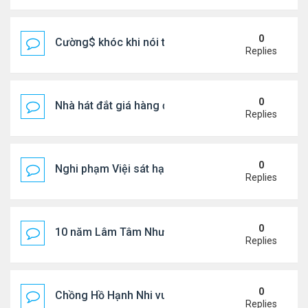
0
Cường$ khóc khi nói thật về hôn nhân
Replies
0
Nhà hát đắt giá hàng đầu tg ở VN
Replies
0
Nghi phạm Việi sát hại cụ bà 91 tuổi, phi tang xác 
Replies
0
10 năm Lâm Tâm Như - Hoắc Kiến Hoa
Replies
0
Chồng Hồ Hạnh Nhi vui vẻ ôm người cũ của vợ
Replies