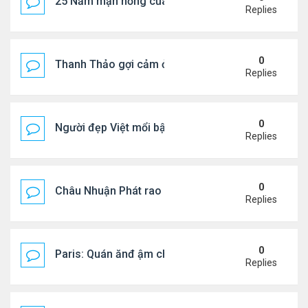
25 Năm mặn nồng của 'Điệp viên 007'
Replies
0
Thanh Thảo gợi cảm ở tuổi 49
Replies
0
Người đẹp Việt mổi bật giữa dàn sao châu Á
Replies
0
Châu Nhuận Phát rao bán tài sản
Replies
0
Paris: Quán ănđ ậm chất Việt đông kín khách chờ
Replies