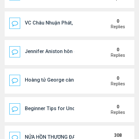
0
VC Châu Nhuận Phát, Lưu Gia Linh viếng vợ cũ ..
Replies
0
Jennifer Aniston hôn đắm đuối bạn trai trên du th
Replies
0
Hoàng tử George càng lớn càng điển trai
Replies
0
Beginner Tips for Understanding Diablo 4 Items 
Replies
308
NỬA HỒN THƯƠNG ĐAU..