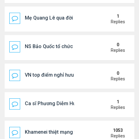
1
Mẹ Quang Lê qua đời sau 2 năm đột quỵ.
Replies
0
NS Bảo Quốc tổ chức sn cho bà xã
Replies
0
VN top điểm nghỉ hưu lý tưởng cho người Mỹ
Replies
1
Ca sĩ Phương Diễm Huyền bị khởi tố
Replies
1053
Khamenei thiệt mạng trong cuộc tấn công phối hợp
Replies