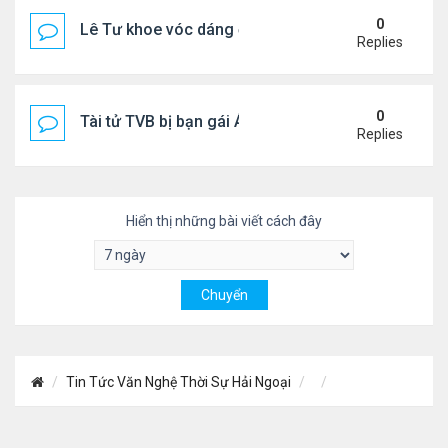
0
Lê Tư khoe vóc dáng ở châu Âu
Replies
0
Tài tử TVB bị bạn gái Á hậu phản bội giờ ra sao?
Replies
Hiển thị những bài viết cách đây
Tin Tức Văn Nghệ Thời Sự Hải Ngoại