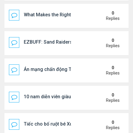
0
What Makes the Right Retail POS Matter?
Replies
0
EZBUFF: Sand Raiders of Sophie Farming Guide: B
Replies
0
Án mạng chấn động Thái lan: hai chị em người Nga b
Replies
0
10 nam diễn viên giàu nhất Trung Quốc 2026
Replies
0
Tiếc cho bố ruột bé Xuân Mai ở Mỹ
Replies