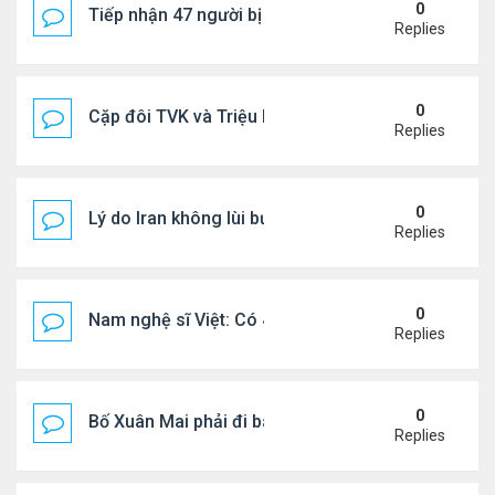
0
Tiếp nhận 47 người bị Mỹ trục xuất, Công an khuy
Replies
0
Cặp đôi TVK và Triệu Mẫn được yêu thích nhất
Replies
0
Lý do Iran không lùi bước trước lời đe dọa của ôn
Replies
0
Nam nghệ sĩ Việt: Có 4 nhà ở Pháp, sống gần tháp E
Replies
0
Bố Xuân Mai phải đi bán cơm ở Mỹ
Replies