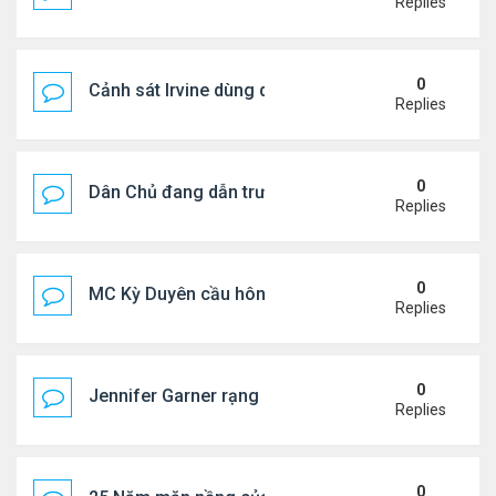
Replies
0
Cảnh sát Irvine dùng drone bắt kẻ trộm trong Wal
Replies
0
Dân Chủ đang dẫn trước Cộng Hòa trong các cuộc
Replies
0
MC Kỳ Duyên cầu hôn lại chồng cũ
Replies
0
Jennifer Garner rạng rỡ bên bạn trai kém 6 tuổi
Replies
0