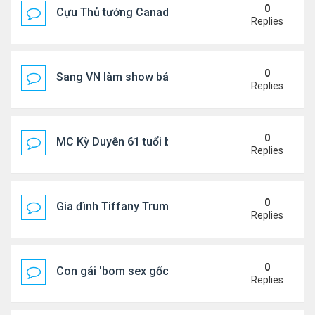
0
Cựu Thủ tướng Canada thoa kem chống nắng cho 
Replies
0
Sang VN làm show bán vé giá "trên trời"
Replies
0
MC Kỳ Duyên 61 tuổi bị soi nhan sắc khi livestrea
Replies
0
Gia đình Tiffany Trump đi nghỉ ở Spain
Replies
0
Con gái 'bom sex gốc Việt' đón tuổi 18
Replies