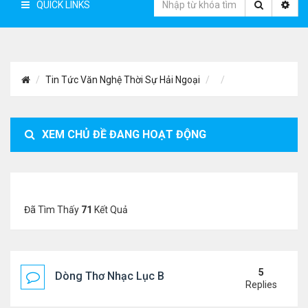
QUICK LINKS
Tin Tức Văn Nghệ Thời Sự Hải Ngoại
XEM CHỦ ĐỀ ĐANG HOẠT ĐỘNG
Đã Tìm Thấy
71
Kết Quả
5
Dòng Thơ Nhạc Lục Bát Trích Đoạn - Gõ Google: n
Replies