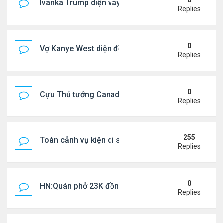
0
Ivanka Trump diện váy hở eo táo bạo, khoe vòng h
Replies
0
Vợ Kanye West diện đồ xẻ bạo, dự tiệc ở đảo Ibiza
Replies
0
Cựu Thủ tướng Canada đắm đuối khóa môi Katy Per
Replies
255
Toàn cảnh vụ kiện di sản CNS VŨ LINH
Replies
0
HN:Quán phở 23K đồng một bát, 7 năm không tăng
Replies