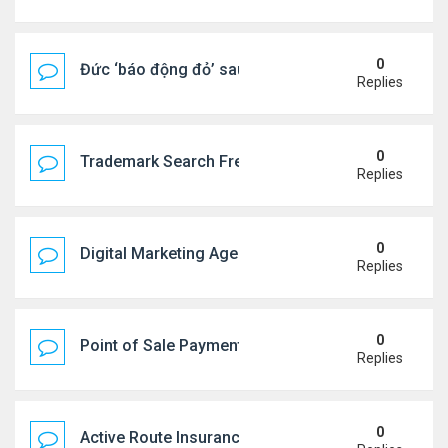
0
Đức ‘báo động đỏ’ sau vụ phát hiện UAV mang chấ
Replies
0
Trademark Search Free – Is It Worth Doing Before 
Replies
0
Digital Marketing Agency NYC | Strategic Online 
Replies
0
Point of Sale Payment Processing: Why Busines
Replies
0
Active Route Insurance