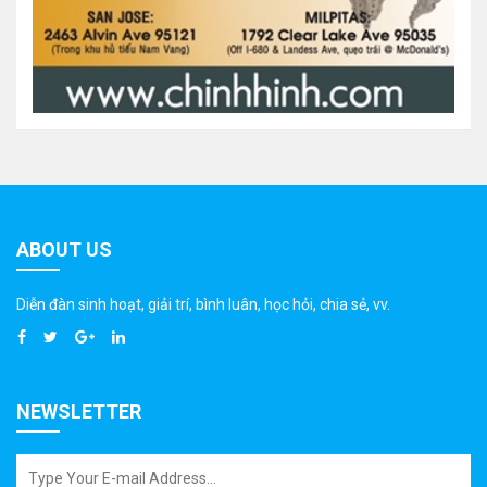
ABOUT US
Diễn đàn sinh hoạt, giải trí, bình luân, học hỏi, chia sẻ, vv.
NEWSLETTER