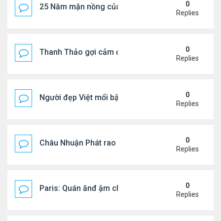
0
25 Năm mặn nồng của 'Điệp viên 007'
Replies
0
Thanh Thảo gợi cảm ở tuổi 49
Replies
0
Người đẹp Việt mổi bật giữa dàn sao châu Á
Replies
0
Châu Nhuận Phát rao bán tài sản
Replies
0
Paris: Quán ănđ ậm chất Việt đông kín khách chờ
Replies