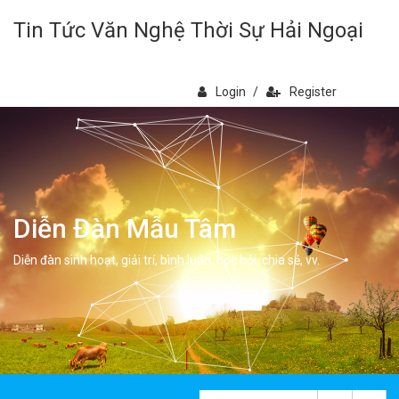
Tin Tức Văn Nghệ Thời Sự Hải Ngoại
Login
/
Register
Diễn Đàn Mẫu Tâm
Diễn đàn sinh hoạt, giải trí, bình luân, học hỏi, chia sẻ, vv.