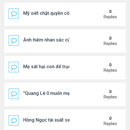
0
Mỹ siết chặt quyền công dân theo nơi sinh, mở rộn
Replies
0
Ảnh hiếm nhan sắc của Thẩm Thuý Hằng
Replies
0
Mẹ sát hại con để trục lợi bảo hiểm
Replies
0
"Quang Lê 0 muốn mẹ thua kém người khác"
Replies
0
Hồng Ngọc tái xuất sau nhiều năm ở ẩn
Replies