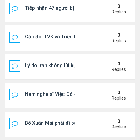
0
Tiếp nhận 47 người bị Mỹ trục xuất, Công an khuy
Replies
0
Cặp đôi TVK và Triệu Mẫn được yêu thích nhất
Replies
0
Lý do Iran không lùi bước trước lời đe dọa của ôn
Replies
0
Nam nghệ sĩ Việt: Có 4 nhà ở Pháp, sống gần tháp E
Replies
0
Bố Xuân Mai phải đi bán cơm ở Mỹ
Replies