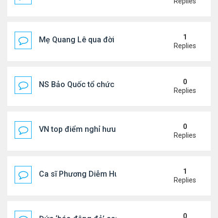
Replies
1
Mẹ Quang Lê qua đời sau 2 năm đột quỵ.
Replies
0
NS Bảo Quốc tổ chức sn cho bà xã
Replies
0
VN top điểm nghỉ hưu lý tưởng cho người Mỹ
Replies
1
Ca sĩ Phương Diễm Huyền bị khởi tố
Replies
0