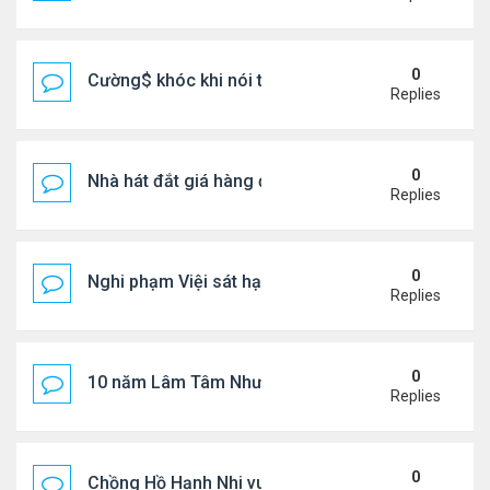
0
Cường$ khóc khi nói thật về hôn nhân
Replies
0
Nhà hát đắt giá hàng đầu tg ở VN
Replies
0
Nghi phạm Việi sát hại cụ bà 91 tuổi, phi tang xác 
Replies
0
10 năm Lâm Tâm Như - Hoắc Kiến Hoa
Replies
0
Chồng Hồ Hạnh Nhi vui vẻ ôm người cũ của vợ