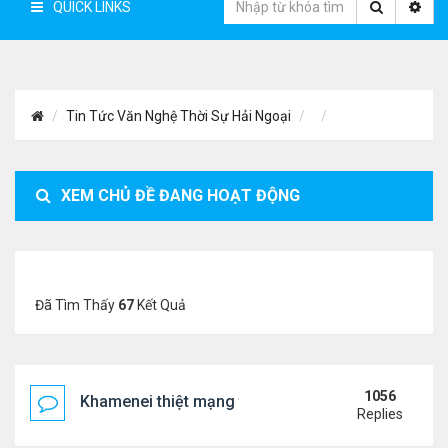
QUICK LINKS
Tin Tức Văn Nghệ Thời Sự Hải Ngoại
XEM CHỦ ĐỀ ĐANG HOẠT ĐỘNG
Đã Tìm Thấy
67
Kết Quả
1056
Khamenei thiệt mạng trong cuộc tấn công phối hợp
Replies