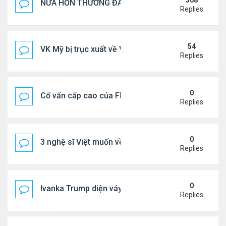
308
NỬA HỒN THƯƠNG ĐAU..
Replies
54
VK Mỹ bị trục xuất về VN sống ra sao
Replies
0
Cố vấn cấp cao của FIFA từ chức để phán đối 'bán
Replies
0
3 nghệ sĩ Việt muốn về VN nhưng số phận an bài ở
Replies
0
Ivanka Trump diện váy hở eo táo bạo, khoe vòng h
Replies