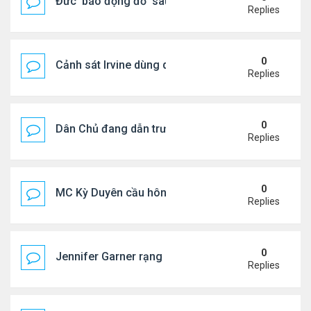
Đức ‘báo động đỏ’ sau vụ phát hiện UAV mang chấ
Replies
0
Cảnh sát Irvine dùng drone bắt kẻ trộm trong Wal
Replies
0
Dân Chủ đang dẫn trước Cộng Hòa trong các cuộc
Replies
0
MC Kỳ Duyên cầu hôn lại chồng cũ
Replies
0
Jennifer Garner rạng rỡ bên bạn trai kém 6 tuổi
Replies