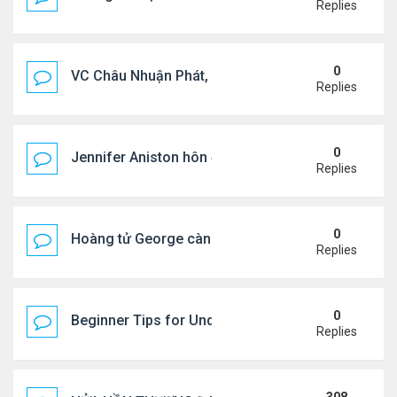
Replies
0
VC Châu Nhuận Phát, Lưu Gia Linh viếng vợ cũ ..
Replies
0
Jennifer Aniston hôn đắm đuối bạn trai trên du th
Replies
0
Hoàng tử George càng lớn càng điển trai
Replies
0
Beginner Tips for Understanding Diablo 4 Items 
Replies