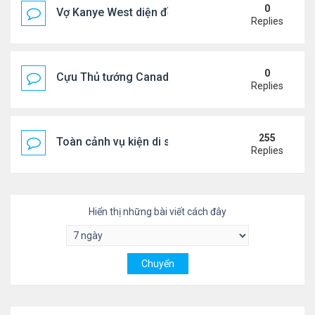
0
Vợ Kanye West diện đồ xẻ bạo, dự tiệc ở đảo Ibiza
Replies
0
Cựu Thủ tướng Canada đắm đuối khóa môi Katy Per
Replies
255
Toàn cảnh vụ kiện di sản CNS VŨ LINH
Replies
Hiển thị những bài viết cách đây