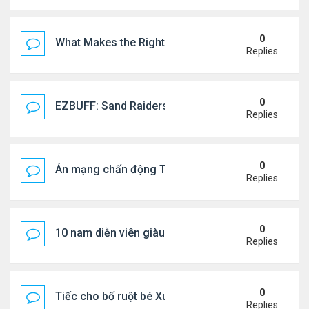
0
What Makes the Right Retail POS Matter?
Replies
0
EZBUFF: Sand Raiders of Sophie Farming Guide: B
Replies
0
Án mạng chấn động Thái lan: hai chị em người Nga b
Replies
0
10 nam diễn viên giàu nhất Trung Quốc 2026
Replies
0
Tiếc cho bố ruột bé Xuân Mai ở Mỹ
Replies