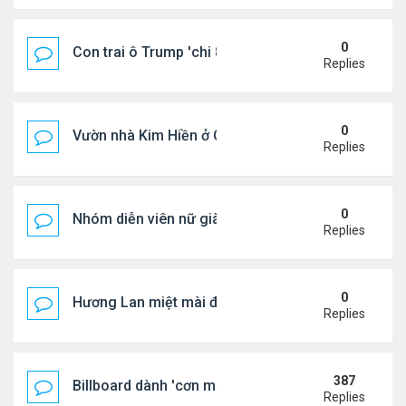
0
Con trai ô Trump 'chi 8.5 triệu để xóa ràng buộc vớ
Replies
0
Vườn nhà Kim Hiền ở California
Replies
0
Nhóm diễn viên nữ giàu nhất thế giới
Replies
0
Hương Lan miệt mài đi hát ở tuổi 70
Replies
387
Billboard dành 'cơn mưa' lời khen BTS
Replies