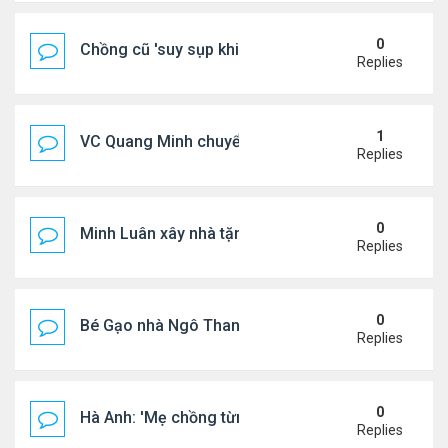
0
Chồng cũ 'suy sụp khi biết tin Nicole Kidman có tìn
Replies
1
VC Quang Minh chuyển về tổ ấm
Replies
0
Minh Luân xây nhà tặng cha mẹ
Replies
0
Bé Gạo nhà Ngô Thanh Vân dễ thương trong tiệc th
Replies
0
Hà Anh: 'Mẹ chồng từng ngạc nhiên vì tôi luôn trả ti
Replies