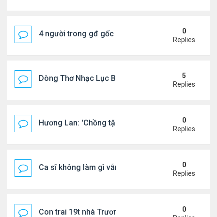
0
4 người trong gđ gốc Việt thiệt mạng vì tai nạn xe 
Replies
5
Dòng Thơ Nhạc Lục Bát Trích Đoạn - Gõ Google: n
Replies
0
Hương Lan: 'Chồng tặng tôi khu vườn tình yêu'
Replies
0
Ca sĩ không làm gì vẫn kiếm được 400 triệu đồng/
Replies
0
Con trai 19t nhà Trương Bá Chi - Tạ Đình Phong