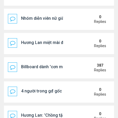
0
Nhóm diễn viên nữ giàu nhất thế giới
Replies
0
Hương Lan miệt mài đi hát ở tuổi 70
Replies
387
Billboard dành 'cơn mưa' lời khen BTS
Replies
0
4 người trong gđ gốc Việt thiệt mạng vì tai nạn xe 
Replies
0
Hương Lan: 'Chồng tặng tôi khu vườn tình yêu'