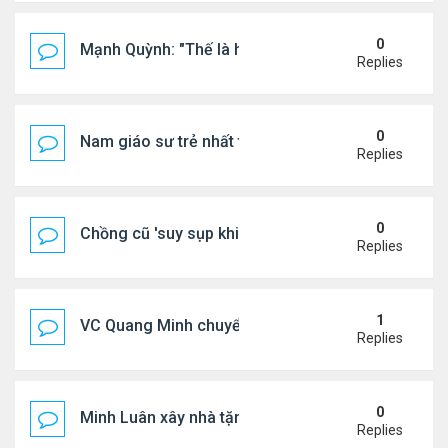
0
Mạnh Quỳnh: "Thế là hết"
Replies
0
Nam giáo sư trẻ nhất thế giới ở tuổi 18
Replies
0
Chồng cũ 'suy sụp khi biết tin Nicole Kidman có tìn
Replies
1
VC Quang Minh chuyển về tổ ấm
Replies
0
Minh Luân xây nhà tặng cha mẹ
Replies