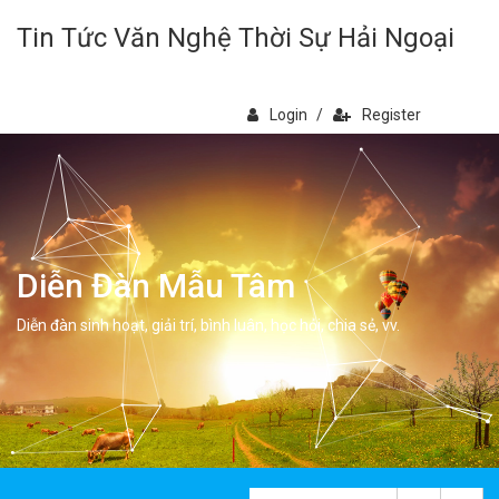
Tin Tức Văn Nghệ Thời Sự Hải Ngoại
Login
/
Register
Diễn Đàn Mẫu Tâm
Diễn đàn sinh hoạt, giải trí, bình luân, học hỏi, chia sẻ, vv.