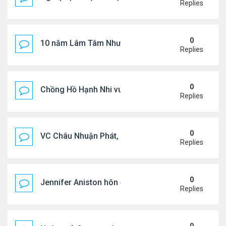
Replies
0
10 năm Lâm Tâm Như - Hoắc Kiến Hoa
Replies
0
Chồng Hồ Hạnh Nhi vui vẻ ôm người cũ của vợ
Replies
0
VC Châu Nhuận Phát, Lưu Gia Linh viếng vợ cũ ..
Replies
0
Jennifer Aniston hôn đắm đuối bạn trai trên du th
Replies