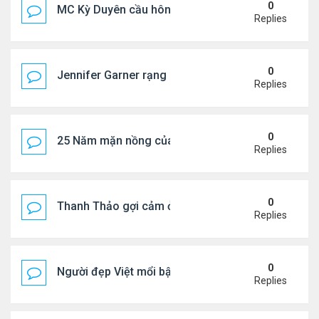
0
MC Kỳ Duyên cầu hôn lại chồng cũ
Replies
0
Jennifer Garner rạng rỡ bên bạn trai kém 6 tuổi
Replies
0
25 Năm mặn nồng của 'Điệp viên 007'
Replies
0
Thanh Thảo gợi cảm ở tuổi 49
Replies
0
Người đẹp Việt mổi bật giữa dàn sao châu Á
Replies