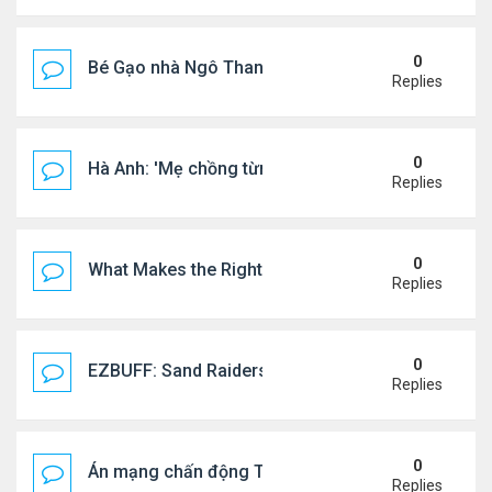
0
Bé Gạo nhà Ngô Thanh Vân dễ thương trong tiệc th
Replies
0
Hà Anh: 'Mẹ chồng từng ngạc nhiên vì tôi luôn trả ti
Replies
0
What Makes the Right Retail POS Matter?
Replies
0
EZBUFF: Sand Raiders of Sophie Farming Guide: B
Replies
0
Án mạng chấn động Thái lan: hai chị em người Nga b
Replies