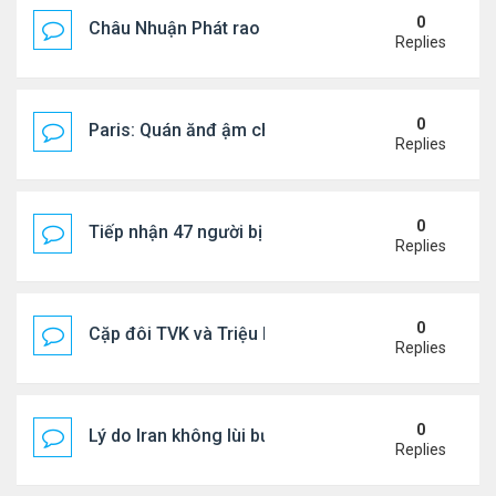
0
Châu Nhuận Phát rao bán tài sản
Replies
0
Paris: Quán ănđ ậm chất Việt đông kín khách chờ
Replies
0
Tiếp nhận 47 người bị Mỹ trục xuất, Công an khuy
Replies
0
Cặp đôi TVK và Triệu Mẫn được yêu thích nhất
Replies
0
Lý do Iran không lùi bước trước lời đe dọa của ôn
Replies