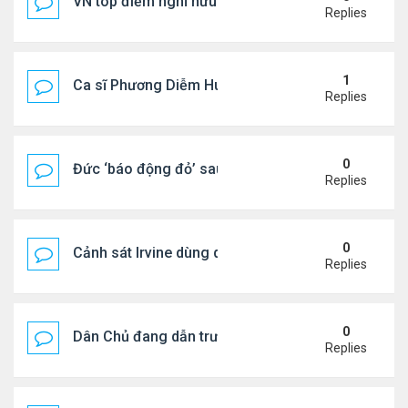
VN top điểm nghỉ hưu lý tưởng cho người Mỹ
Replies
1
Ca sĩ Phương Diễm Huyền bị khởi tố
Replies
0
Đức ‘báo động đỏ’ sau vụ phát hiện UAV mang chấ
Replies
0
Cảnh sát Irvine dùng drone bắt kẻ trộm trong Wal
Replies
0
Dân Chủ đang dẫn trước Cộng Hòa trong các cuộc
Replies