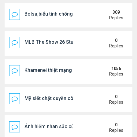
309
Bolsa,biểu tình chống ca nô.
Replies
0
MLB The Show 26 Stubs Tips for Efficient Market
Replies
1056
Khamenei thiệt mạng trong cuộc tấn công phối hợp
Replies
0
Mỹ siết chặt quyền công dân theo nơi sinh, mở rộn
Replies
0
Ảnh hiếm nhan sắc của Thẩm Thuý Hằng
Replies