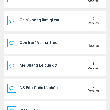
Replies
0
Ca sĩ không làm gì vẫn kiếm được 400 triệu đồng/
Replies
0
Con trai 19t nhà Trương Bá Chi - Tạ Đình Phong
Replies
1
Mẹ Quang Lê qua đời sau 2 năm đột quỵ.
Replies
0
NS Bảo Quốc tổ chức sn cho bà xã
Replies
0