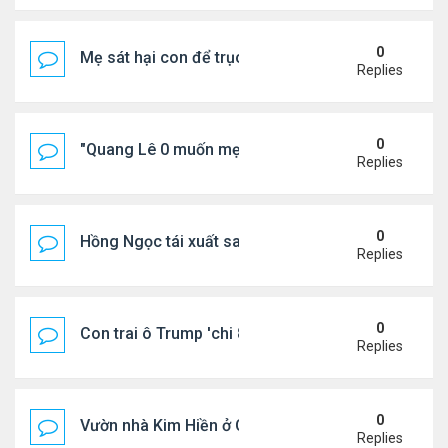
0
Mẹ sát hại con để trục lợi bảo hiểm
Replies
0
"Quang Lê 0 muốn mẹ thua kém người khác"
Replies
0
Hồng Ngọc tái xuất sau nhiều năm ở ẩn
Replies
0
Con trai ô Trump 'chi 8.5 triệu để xóa ràng buộc vớ
Replies
0
Vườn nhà Kim Hiền ở California
Replies