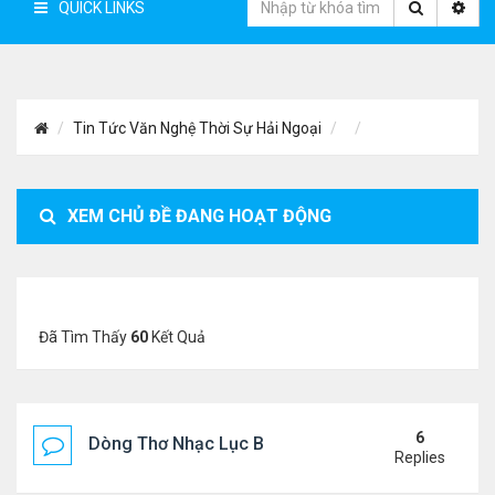
QUICK LINKS
Tin Tức Văn Nghệ Thời Sự Hải Ngoại
XEM CHỦ ĐỀ ĐANG HOẠT ĐỘNG
Đã Tìm Thấy
60
Kết Quả
6
Dòng Thơ Nhạc Lục Bát Trích Đoạn - Gõ Google: n
Replies