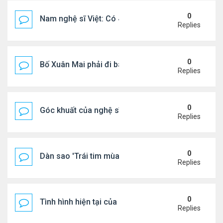
0
Nam nghệ sĩ Việt: Có 4 nhà ở Pháp, sống gần tháp E
Replies
0
Bố Xuân Mai phải đi bán cơm ở Mỹ
Replies
0
Góc khuất của nghệ sĩ Hoài Tâm
Replies
0
Dàn sao 'Trái tim mùa thu' sau 26 năm
Replies
0
Tình hình hiện tại của Quang Lê
Replies