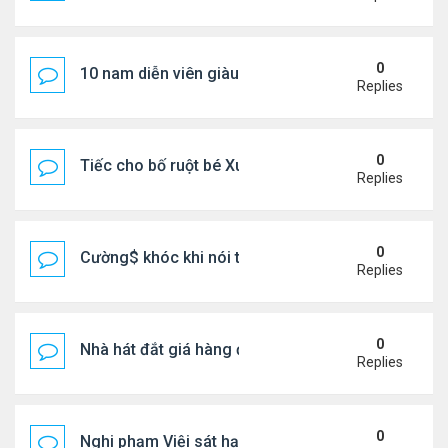
0
10 nam diễn viên giàu nhất Trung Quốc 2026
Replies
0
Tiếc cho bố ruột bé Xuân Mai ở Mỹ
Replies
0
Cường$ khóc khi nói thật về hôn nhân
Replies
0
Nhà hát đắt giá hàng đầu tg ở VN
Replies
0
Nghi phạm Việi sát hại cụ bà 91 tuổi, phi tang xác 