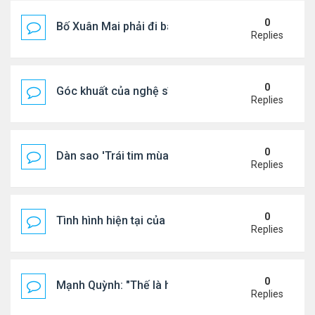
0
Bố Xuân Mai phải đi bán cơm ở Mỹ
Replies
0
Góc khuất của nghệ sĩ Hoài Tâm
Replies
0
Dàn sao 'Trái tim mùa thu' sau 26 năm
Replies
0
Tình hình hiện tại của Quang Lê
Replies
0
Mạnh Quỳnh: "Thế là hết"
Replies