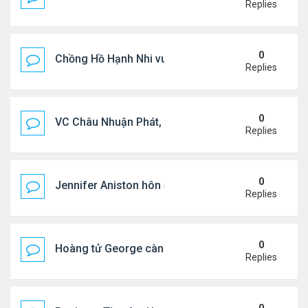
Replies
0
Chồng Hồ Hạnh Nhi vui vẻ ôm người cũ của vợ
Replies
0
VC Châu Nhuận Phát, Lưu Gia Linh viếng vợ cũ ..
Replies
0
Jennifer Aniston hôn đắm đuối bạn trai trên du th
Replies
0
Hoàng tử George càng lớn càng điển trai
Replies