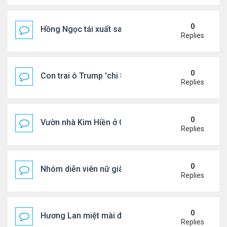
0
Hồng Ngọc tái xuất sau nhiều năm ở ẩn
Replies
0
Con trai ô Trump 'chi 8.5 triệu để xóa ràng buộc vớ
Replies
0
Vườn nhà Kim Hiền ở California
Replies
0
Nhóm diễn viên nữ giàu nhất thế giới
Replies
0
Hương Lan miệt mài đi hát ở tuổi 70
Replies