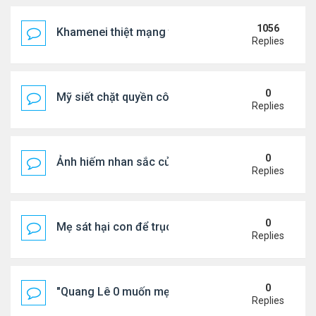
1056
Khamenei thiệt mạng trong cuộc tấn công phối hợp
Replies
0
Mỹ siết chặt quyền công dân theo nơi sinh, mở rộn
Replies
0
Ảnh hiếm nhan sắc của Thẩm Thuý Hằng
Replies
0
Mẹ sát hại con để trục lợi bảo hiểm
Replies
0
"Quang Lê 0 muốn mẹ thua kém người khác"
Replies