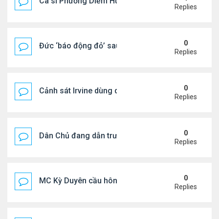
Ca sĩ Phương Diễm Huyền bị khởi tố
Replies
0
Đức ‘báo động đỏ’ sau vụ phát hiện UAV mang chấ
Replies
0
Cảnh sát Irvine dùng drone bắt kẻ trộm trong Wal
Replies
0
Dân Chủ đang dẫn trước Cộng Hòa trong các cuộc
Replies
0
MC Kỳ Duyên cầu hôn lại chồng cũ
Replies