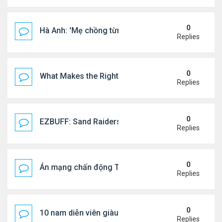
0
Hà Anh: 'Mẹ chồng từng ngạc nhiên vì tôi luôn trả ti
Replies
0
What Makes the Right Retail POS Matter?
Replies
0
EZBUFF: Sand Raiders of Sophie Farming Guide: B
Replies
0
Án mạng chấn động Thái lan: hai chị em người Nga b
Replies
0
10 nam diễn viên giàu nhất Trung Quốc 2026
Replies