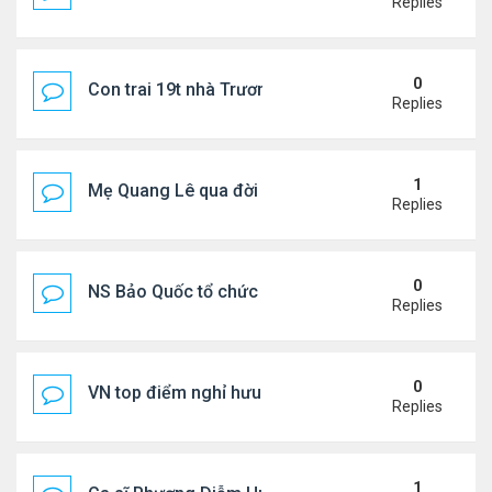
Replies
0
Con trai 19t nhà Trương Bá Chi - Tạ Đình Phong
Replies
1
Mẹ Quang Lê qua đời sau 2 năm đột quỵ.
Replies
0
NS Bảo Quốc tổ chức sn cho bà xã
Replies
0
VN top điểm nghỉ hưu lý tưởng cho người Mỹ
Replies
1