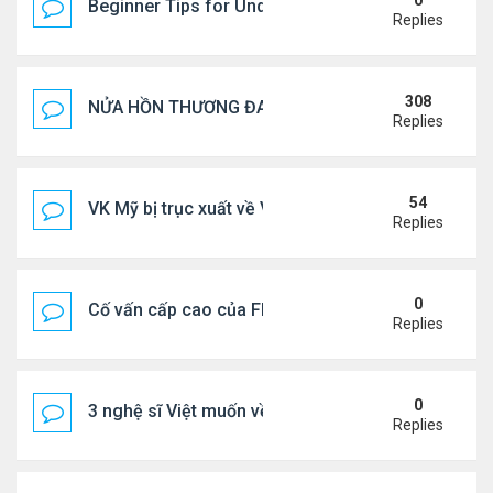
0
Beginner Tips for Understanding Diablo 4 Items 
Replies
308
NỬA HỒN THƯƠNG ĐAU..
Replies
54
VK Mỹ bị trục xuất về VN sống ra sao
Replies
0
Cố vấn cấp cao của FIFA từ chức để phán đối 'bán
Replies
0
3 nghệ sĩ Việt muốn về VN nhưng số phận an bài ở
Replies