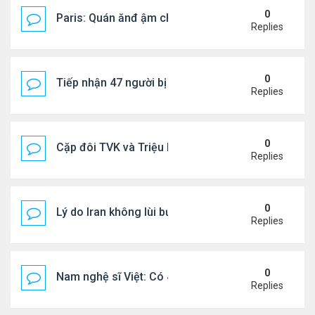
0
Paris: Quán ănđ ậm chất Việt đông kín khách chờ
Replies
0
Tiếp nhận 47 người bị Mỹ trục xuất, Công an khuy
Replies
0
Cặp đôi TVK và Triệu Mẫn được yêu thích nhất
Replies
0
Lý do Iran không lùi bước trước lời đe dọa của ôn
Replies
0
Nam nghệ sĩ Việt: Có 4 nhà ở Pháp, sống gần tháp E
Replies