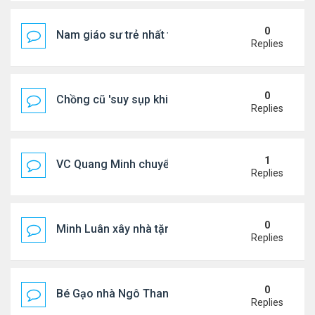
0
Nam giáo sư trẻ nhất thế giới ở tuổi 18
Replies
0
Chồng cũ 'suy sụp khi biết tin Nicole Kidman có tìn
Replies
1
VC Quang Minh chuyển về tổ ấm
Replies
0
Minh Luân xây nhà tặng cha mẹ
Replies
0
Bé Gạo nhà Ngô Thanh Vân dễ thương trong tiệc th
Replies