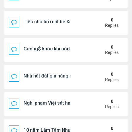
0
Tiếc cho bố ruột bé Xuân Mai ở Mỹ
Replies
0
Cường$ khóc khi nói thật về hôn nhân
Replies
0
Nhà hát đắt giá hàng đầu tg ở VN
Replies
0
Nghi phạm Việi sát hại cụ bà 91 tuổi, phi tang xác 
Replies
0
10 năm Lâm Tâm Như - Hoắc Kiến Hoa