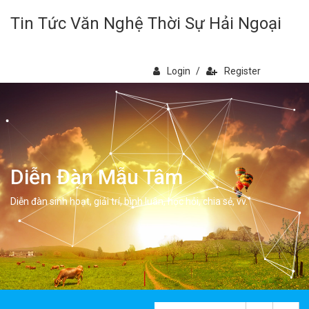
Tin Tức Văn Nghệ Thời Sự Hải Ngoại
Login
/
Register
Diễn Đàn Mẫu Tâm
Diễn đàn sinh hoạt, giải trí, bình luân, học hỏi, chia sẻ, vv.