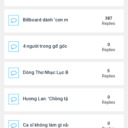
387
Billboard dành 'cơn mưa' lời khen BTS
Replies
0
4 người trong gđ gốc Việt thiệt mạng vì tai nạn xe 
Replies
5
Dòng Thơ Nhạc Lục Bát Trích Đoạn - Gõ Google: n
Replies
0
Hương Lan: 'Chồng tặng tôi khu vườn tình yêu'
Replies
0
Ca sĩ không làm gì vẫn kiếm được 400 triệu đồng/