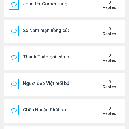
0
Jennifer Garner rạng rỡ bên bạn trai kém 6 tuổi
Replies
0
25 Năm mặn nồng của 'Điệp viên 007'
Replies
0
Thanh Thảo gợi cảm ở tuổi 49
Replies
0
Người đẹp Việt mổi bật giữa dàn sao châu Á
Replies
0
Châu Nhuận Phát rao bán tài sản
Replies