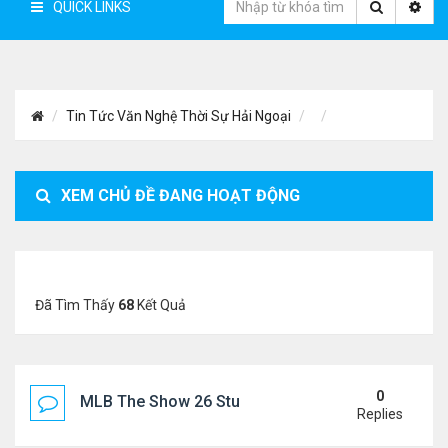
QUICK LINKS
Tin Tức Văn Nghệ Thời Sự Hải Ngoại
XEM CHỦ ĐỀ ĐANG HOẠT ĐỘNG
Đã Tìm Thấy
68
Kết Quả
0
MLB The Show 26 Stubs Tips for Efficient Market
Replies