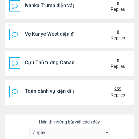
0
Ivanka Trump diện váy hở eo táo bạo, khoe vòng h
Replies
0
Vợ Kanye West diện đồ xẻ bạo, dự tiệc ở đảo Ibiza
Replies
0
Cựu Thủ tướng Canada đắm đuối khóa môi Katy Per
Replies
255
Toàn cảnh vụ kiện di sản CNS VŨ LINH
Replies
Hiển thị những bài viết cách đây