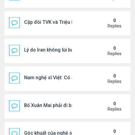
0
Cặp đôi TVK và Triệu Mẫn được yêu thích nhất
Replies
0
Lý do Iran không lùi bước trước lời đe dọa của ôn
Replies
0
Nam nghệ sĩ Việt: Có 4 nhà ở Pháp, sống gần tháp E
Replies
0
Bố Xuân Mai phải đi bán cơm ở Mỹ
Replies
0
Góc khuất của nghệ sĩ Hoài Tâm