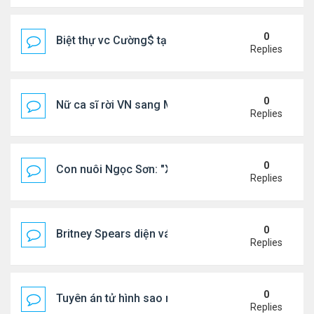
0
Biệt thự vc Cường$ tại Lạng Sơn
Replies
0
Nữ ca sĩ rời VN sang Mỹ nói thẳng: "Tôi thấy không
Replies
0
Con nuôi Ngọc Sơn: "Xã hội này cần những bài hát 
Replies
0
Britney Spears diện váy xuyên thấu ra phố
Replies
0
Tuyên án tử hình sao nữ nổi tiếng
Replies