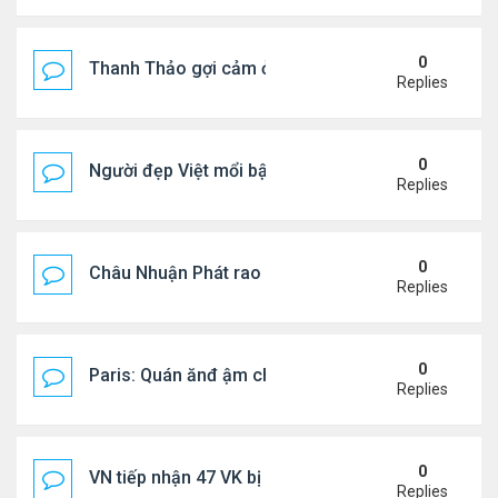
0
Thanh Thảo gợi cảm ở tuổi 49
Replies
0
Người đẹp Việt mổi bật giữa dàn sao châu Á
Replies
0
Châu Nhuận Phát rao bán tài sản
Replies
0
Paris: Quán ănđ ậm chất Việt đông kín khách chờ
Replies
0
VN tiếp nhận 47 VK bị Mỹ trục xuất, Công an khuy
Replies