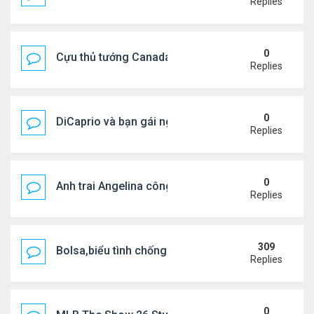
Replies
0
Cựu thủ tướng Canada & gf tình tứ trên biển Hy Lạ
Replies
0
DiCaprio và bạn gái nghỉ dưỡng ở Địa Trung Hải
Replies
0
Anh trai Angelina công khai đồng tính ở tuổi 53
Replies
309
Bolsa,biểu tình chống ca nô.
Replies
0