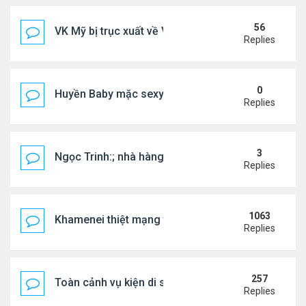
56
VK Mỹ bị trục xuất về VN sống ra sao
Replies
0
Huyền Baby mặc sexy dạo phố Mỹ
Replies
3
Ngọc Trinh:; nhà hàng đóng cửa, tình duyên lận đ
Replies
1063
Khamenei thiệt mạng trong cuộc tấn công phối hợp
Replies
257
Toàn cảnh vụ kiện di sản CNS VŨ LINH
Replies