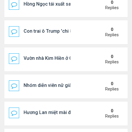
0
Hồng Ngọc tái xuất sau nhiều năm ở ẩn
Replies
0
Con trai ô Trump 'chi 8.5 triệu để xóa ràng buộc vớ
Replies
0
Vườn nhà Kim Hiền ở California
Replies
0
Nhóm diễn viên nữ giàu nhất thế giới
Replies
0
Hương Lan miệt mài đi hát ở tuổi 70
Replies