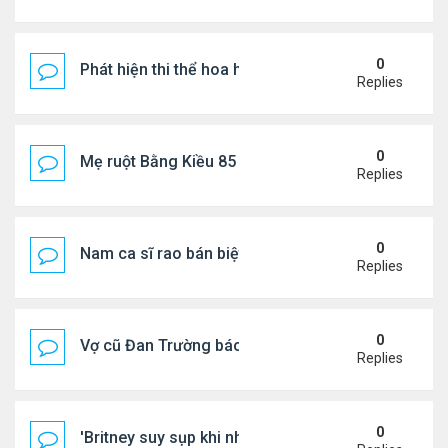
0
Phát hiện thi thể hoa hậu trong túi xách giữa rừng
Replies
0
Mẹ ruột Bằng Kiều 85 tuổi: "Miếng ăn vào mồm là 
Replies
0
Nam ca sĩ rao bán biệt thự ở Saigon
Replies
0
Vợ cũ Đan Trường báo tin vui
Replies
0
'Britney suy sụp khi nhận tin nhắn chia tay của Jus