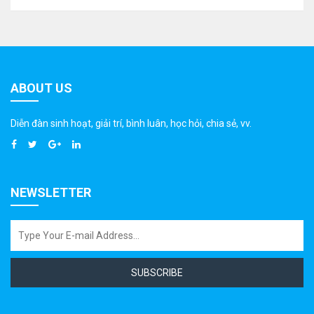
ABOUT US
Diễn đàn sinh hoạt, giải trí, bình luân, học hỏi, chia sẻ, vv.
NEWSLETTER
SUBSCRIBE