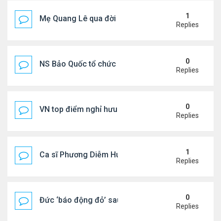
1
Mẹ Quang Lê qua đời sau 2 năm đột quỵ.
Replies
0
NS Bảo Quốc tổ chức sn cho bà xã
Replies
0
VN top điểm nghỉ hưu lý tưởng cho người Mỹ
Replies
1
Ca sĩ Phương Diễm Huyền bị khởi tố
Replies
0
Đức ‘báo động đỏ’ sau vụ phát hiện UAV mang chấ
Replies