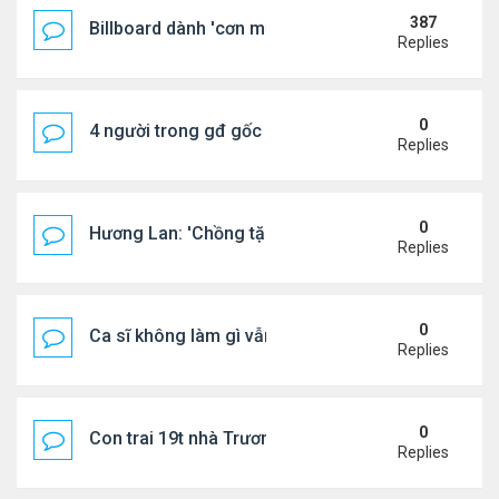
387
Billboard dành 'cơn mưa' lời khen BTS
Replies
0
4 người trong gđ gốc Việt thiệt mạng vì tai nạn xe 
Replies
0
Hương Lan: 'Chồng tặng tôi khu vườn tình yêu'
Replies
0
Ca sĩ không làm gì vẫn kiếm được 400 triệu đồng/
Replies
0
Con trai 19t nhà Trương Bá Chi - Tạ Đình Phong
Replies