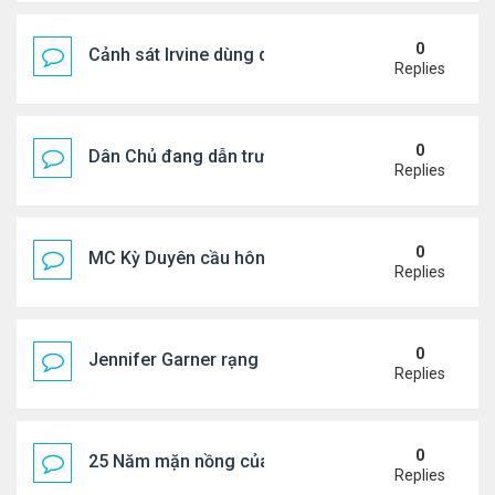
0
Cảnh sát Irvine dùng drone bắt kẻ trộm trong Wal
Replies
0
Dân Chủ đang dẫn trước Cộng Hòa trong các cuộc
Replies
0
MC Kỳ Duyên cầu hôn lại chồng cũ
Replies
0
Jennifer Garner rạng rỡ bên bạn trai kém 6 tuổi
Replies
0
25 Năm mặn nồng của 'Điệp viên 007'
Replies