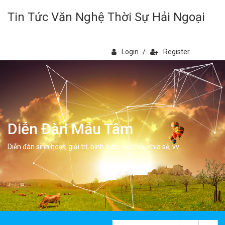
Tin Tức Văn Nghệ Thời Sự Hải Ngoại
Login
/
Register
Diễn Đàn Mẫu Tâm
Diễn đàn sinh hoạt, giải trí, bình luân, học hỏi, chia sẻ, vv.