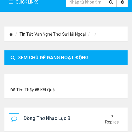
QUICK LINKS
Tin Tức Văn Nghệ Thời Sự Hải Ngoại
XEM CHỦ ĐỀ ĐANG HOẠT ĐỘNG
Đã Tìm Thấy
65
Kết Quả
7
Dòng Thơ Nhạc Lục Bát Trích Đoạn - Gõ Google: n
Replies