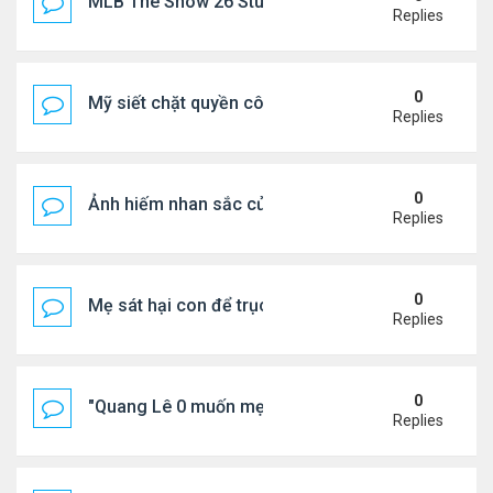
MLB The Show 26 Stubs Tips for Efficient Market
Replies
0
Mỹ siết chặt quyền công dân theo nơi sinh, mở rộn
Replies
0
Ảnh hiếm nhan sắc của Thẩm Thuý Hằng
Replies
0
Mẹ sát hại con để trục lợi bảo hiểm
Replies
0
"Quang Lê 0 muốn mẹ thua kém người khác"
Replies