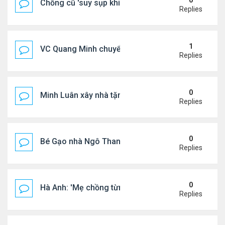
0
Chồng cũ 'suy sụp khi biết tin Nicole Kidman có tìn
Replies
1
VC Quang Minh chuyển về tổ ấm
Replies
0
Minh Luân xây nhà tặng cha mẹ
Replies
0
Bé Gạo nhà Ngô Thanh Vân dễ thương trong tiệc th
Replies
0
Hà Anh: 'Mẹ chồng từng ngạc nhiên vì tôi luôn trả ti
Replies