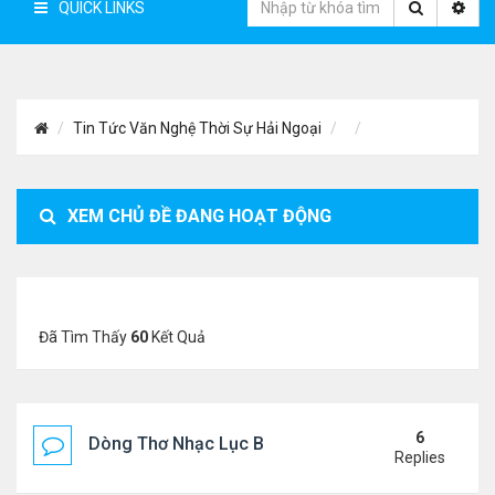
QUICK LINKS
Tin Tức Văn Nghệ Thời Sự Hải Ngoại
XEM CHỦ ĐỀ ĐANG HOẠT ĐỘNG
Đã Tìm Thấy
60
Kết Quả
6
Dòng Thơ Nhạc Lục Bát Trích Đoạn - Gõ Google: n
Replies