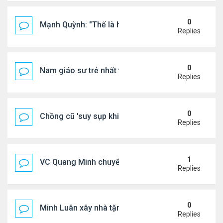
0
Mạnh Quỳnh: "Thế là hết"
Replies
0
Nam giáo sư trẻ nhất thế giới ở tuổi 18
Replies
0
Chồng cũ 'suy sụp khi biết tin Nicole Kidman có tìn
Replies
1
VC Quang Minh chuyển về tổ ấm
Replies
0
Minh Luân xây nhà tặng cha mẹ
Replies