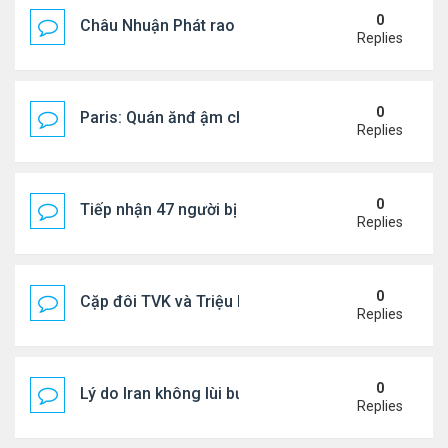
0
Châu Nhuận Phát rao bán tài sản
Replies
0
Paris: Quán ănđ ậm chất Việt đông kín khách chờ
Replies
0
Tiếp nhận 47 người bị Mỹ trục xuất, Công an khuy
Replies
0
Cặp đôi TVK và Triệu Mẫn được yêu thích nhất
Replies
0
Lý do Iran không lùi bước trước lời đe dọa của ôn
Replies