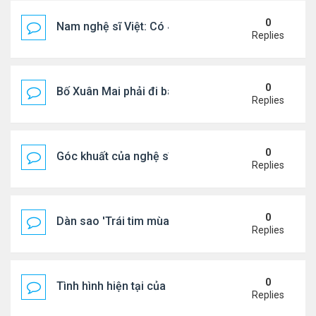
0
Nam nghệ sĩ Việt: Có 4 nhà ở Pháp, sống gần tháp E
Replies
0
Bố Xuân Mai phải đi bán cơm ở Mỹ
Replies
0
Góc khuất của nghệ sĩ Hoài Tâm
Replies
0
Dàn sao 'Trái tim mùa thu' sau 26 năm
Replies
0
Tình hình hiện tại của Quang Lê
Replies