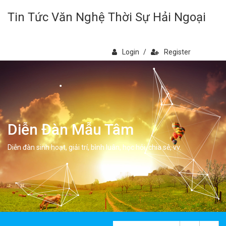
Tin Tức Văn Nghệ Thời Sự Hải Ngoại
Login
/
Register
Diễn Đàn Mẫu Tâm
Diễn đàn sinh hoạt, giải trí, bình luân, học hỏi, chia sẻ, vv.