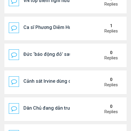
VN top điểm nghỉ hưu lý tưởng cho người Mỹ
Replies
1
Ca sĩ Phương Diễm Huyền bị khởi tố
Replies
0
Đức ‘báo động đỏ’ sau vụ phát hiện UAV mang chấ
Replies
0
Cảnh sát Irvine dùng drone bắt kẻ trộm trong Wal
Replies
0
Dân Chủ đang dẫn trước Cộng Hòa trong các cuộc
Replies