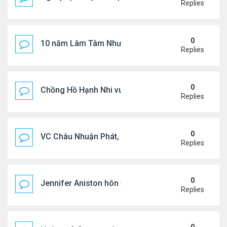
Replies
0
10 năm Lâm Tâm Như - Hoắc Kiến Hoa
Replies
0
Chồng Hồ Hạnh Nhi vui vẻ ôm người cũ của vợ
Replies
0
VC Châu Nhuận Phát, Lưu Gia Linh viếng vợ cũ ..
Replies
0
Jennifer Aniston hôn đắm đuối bạn trai trên du th
Replies