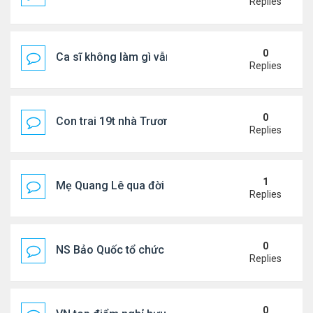
Replies
0
Ca sĩ không làm gì vẫn kiếm được 400 triệu đồng/
Replies
0
Con trai 19t nhà Trương Bá Chi - Tạ Đình Phong
Replies
1
Mẹ Quang Lê qua đời sau 2 năm đột quỵ.
Replies
0
NS Bảo Quốc tổ chức sn cho bà xã
Replies
0