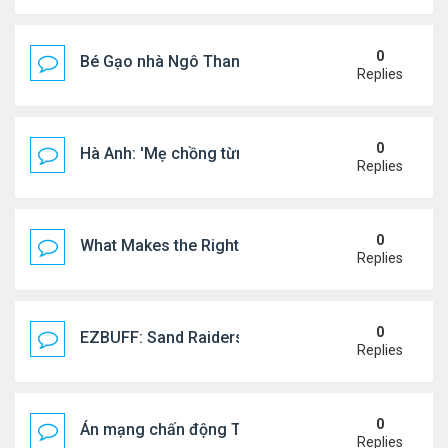
0
Bé Gạo nhà Ngô Thanh Vân dễ thương trong tiệc th
Replies
0
Hà Anh: 'Mẹ chồng từng ngạc nhiên vì tôi luôn trả ti
Replies
0
What Makes the Right Retail POS Matter?
Replies
0
EZBUFF: Sand Raiders of Sophie Farming Guide: B
Replies
0
Án mạng chấn động Thái lan: hai chị em người Nga b
Replies