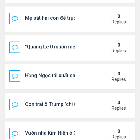
0
Mẹ sát hại con để trục lợi bảo hiểm
Replies
0
"Quang Lê 0 muốn mẹ thua kém người khác"
Replies
0
Hồng Ngọc tái xuất sau nhiều năm ở ẩn
Replies
0
Con trai ô Trump 'chi 8.5 triệu để xóa ràng buộc vớ
Replies
0
Vườn nhà Kim Hiền ở California
Replies