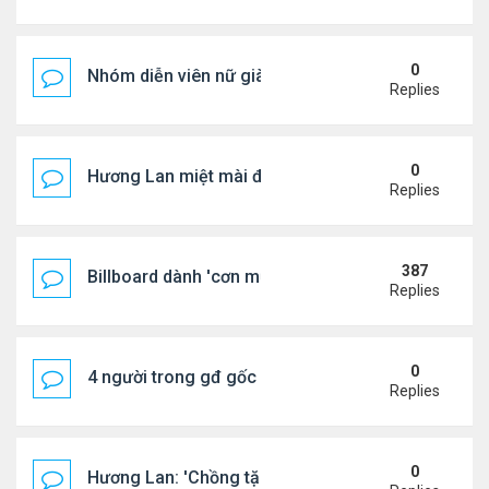
0
Nhóm diễn viên nữ giàu nhất thế giới
Replies
0
Hương Lan miệt mài đi hát ở tuổi 70
Replies
387
Billboard dành 'cơn mưa' lời khen BTS
Replies
0
4 người trong gđ gốc Việt thiệt mạng vì tai nạn xe 
Replies
0
Hương Lan: 'Chồng tặng tôi khu vườn tình yêu'