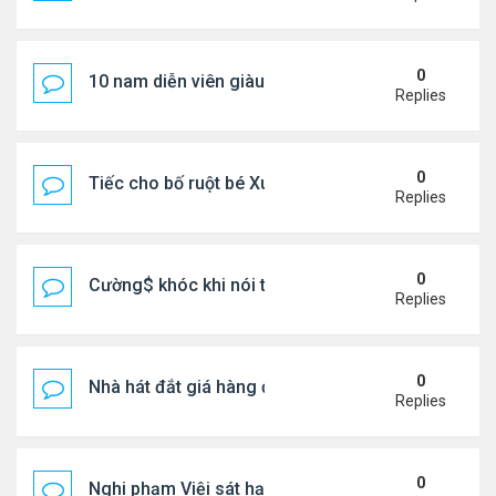
0
10 nam diễn viên giàu nhất Trung Quốc 2026
Replies
0
Tiếc cho bố ruột bé Xuân Mai ở Mỹ
Replies
0
Cường$ khóc khi nói thật về hôn nhân
Replies
0
Nhà hát đắt giá hàng đầu tg ở VN
Replies
0
Nghi phạm Việi sát hại cụ bà 91 tuổi, phi tang xác 