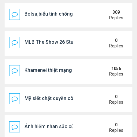
309
Bolsa,biểu tình chống ca nô.
Replies
0
MLB The Show 26 Stubs Tips for Efficient Market
Replies
1056
Khamenei thiệt mạng trong cuộc tấn công phối hợp
Replies
0
Mỹ siết chặt quyền công dân theo nơi sinh, mở rộn
Replies
0
Ảnh hiếm nhan sắc của Thẩm Thuý Hằng
Replies