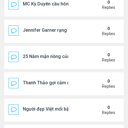
0
MC Kỳ Duyên cầu hôn lại chồng cũ
Replies
0
Jennifer Garner rạng rỡ bên bạn trai kém 6 tuổi
Replies
0
25 Năm mặn nồng của 'Điệp viên 007'
Replies
0
Thanh Thảo gợi cảm ở tuổi 49
Replies
0
Người đẹp Việt mổi bật giữa dàn sao châu Á
Replies