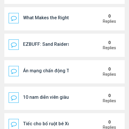
0
What Makes the Right Retail POS Matter?
Replies
0
EZBUFF: Sand Raiders of Sophie Farming Guide: B
Replies
0
Án mạng chấn động Thái lan: hai chị em người Nga b
Replies
0
10 nam diễn viên giàu nhất Trung Quốc 2026
Replies
0
Tiếc cho bố ruột bé Xuân Mai ở Mỹ
Replies