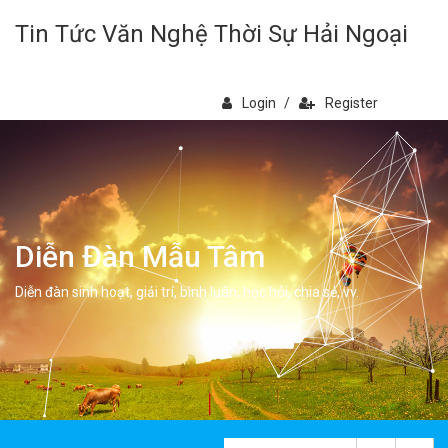
Tin Tức Văn Nghệ Thời Sự Hải Ngoại
Login
/
Register
Diễn Đàn Mẫu Tâm
Diễn đàn sinh hoạt, giải trí, bình luân, học hỏi, chia sẻ, vv.