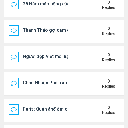
0
25 Năm mặn nồng của 'Điệp viên 007'
Replies
0
Thanh Thảo gợi cảm ở tuổi 49
Replies
0
Người đẹp Việt mổi bật giữa dàn sao châu Á
Replies
0
Châu Nhuận Phát rao bán tài sản
Replies
0
Paris: Quán ănđ ậm chất Việt đông kín khách chờ
Replies