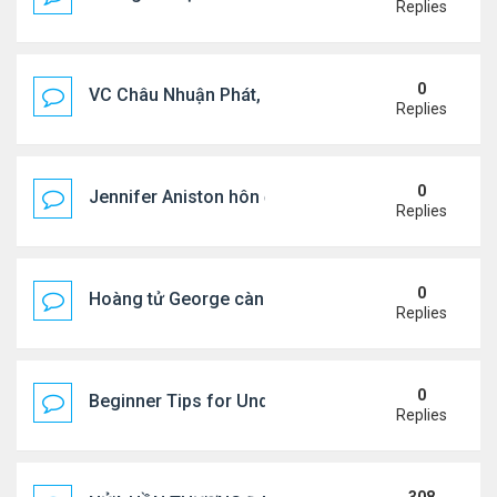
Replies
0
VC Châu Nhuận Phát, Lưu Gia Linh viếng vợ cũ ..
Replies
0
Jennifer Aniston hôn đắm đuối bạn trai trên du th
Replies
0
Hoàng tử George càng lớn càng điển trai
Replies
0
Beginner Tips for Understanding Diablo 4 Items 
Replies