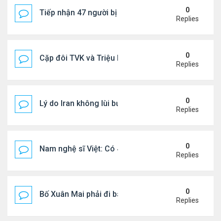
0
Tiếp nhận 47 người bị Mỹ trục xuất, Công an khuy
Replies
0
Cặp đôi TVK và Triệu Mẫn được yêu thích nhất
Replies
0
Lý do Iran không lùi bước trước lời đe dọa của ôn
Replies
0
Nam nghệ sĩ Việt: Có 4 nhà ở Pháp, sống gần tháp E
Replies
0
Bố Xuân Mai phải đi bán cơm ở Mỹ
Replies