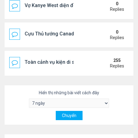
0
Vợ Kanye West diện đồ xẻ bạo, dự tiệc ở đảo Ibiza
Replies
0
Cựu Thủ tướng Canada đắm đuối khóa môi Katy Per
Replies
255
Toàn cảnh vụ kiện di sản CNS VŨ LINH
Replies
Hiển thị những bài viết cách đây