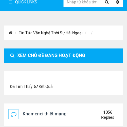
QUICK LINKS
Tin Tức Văn Nghệ Thời Sự Hải Ngoại
XEM CHỦ ĐỀ ĐANG HOẠT ĐỘNG
Đã Tìm Thấy
67
Kết Quả
1056
Khamenei thiệt mạng trong cuộc tấn công phối hợp
Replies