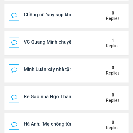
0
Chồng cũ 'suy sụp khi biết tin Nicole Kidman có tìn
Replies
1
VC Quang Minh chuyển về tổ ấm
Replies
0
Minh Luân xây nhà tặng cha mẹ
Replies
0
Bé Gạo nhà Ngô Thanh Vân dễ thương trong tiệc th
Replies
0
Hà Anh: 'Mẹ chồng từng ngạc nhiên vì tôi luôn trả ti
Replies