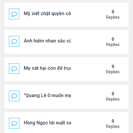
0
Mỹ siết chặt quyền công dân theo nơi sinh, mở rộn
Replies
0
Ảnh hiếm nhan sắc của Thẩm Thuý Hằng
Replies
0
Mẹ sát hại con để trục lợi bảo hiểm
Replies
0
"Quang Lê 0 muốn mẹ thua kém người khác"
Replies
0
Hồng Ngọc tái xuất sau nhiều năm ở ẩn
Replies