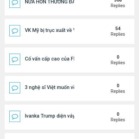
308
NỬA HỒN THƯƠNG ĐAU..
Replies
54
VK Mỹ bị trục xuất về VN sống ra sao
Replies
0
Cố vấn cấp cao của FIFA từ chức để phán đối 'bán
Replies
0
3 nghệ sĩ Việt muốn về VN nhưng số phận an bài ở
Replies
0
Ivanka Trump diện váy hở eo táo bạo, khoe vòng h
Replies