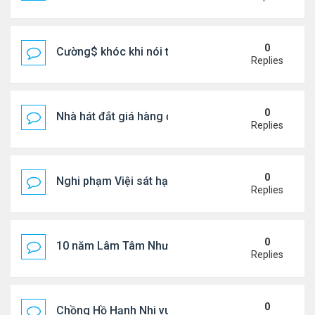
0
Cường$ khóc khi nói thật về hôn nhân
Replies
0
Nhà hát đắt giá hàng đầu tg ở VN
Replies
0
Nghi phạm Việi sát hại cụ bà 91 tuổi, phi tang xác 
Replies
0
10 năm Lâm Tâm Như - Hoắc Kiến Hoa
Replies
0
Chồng Hồ Hạnh Nhi vui vẻ ôm người cũ của vợ