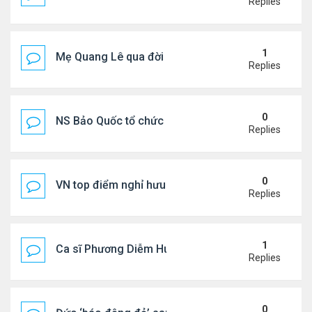
Replies
1
Mẹ Quang Lê qua đời sau 2 năm đột quỵ.
Replies
0
NS Bảo Quốc tổ chức sn cho bà xã
Replies
0
VN top điểm nghỉ hưu lý tưởng cho người Mỹ
Replies
1
Ca sĩ Phương Diễm Huyền bị khởi tố
Replies
0