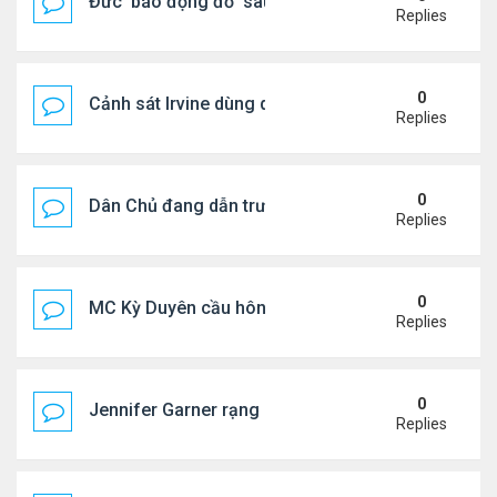
Đức ‘báo động đỏ’ sau vụ phát hiện UAV mang chấ
Replies
0
Cảnh sát Irvine dùng drone bắt kẻ trộm trong Wal
Replies
0
Dân Chủ đang dẫn trước Cộng Hòa trong các cuộc
Replies
0
MC Kỳ Duyên cầu hôn lại chồng cũ
Replies
0
Jennifer Garner rạng rỡ bên bạn trai kém 6 tuổi
Replies