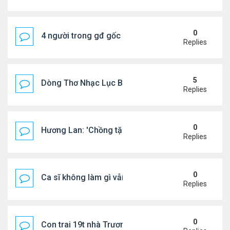
0
4 người trong gđ gốc Việt thiệt mạng vì tai nạn xe 
Replies
5
Dòng Thơ Nhạc Lục Bát Trích Đoạn - Gõ Google: n
Replies
0
Hương Lan: 'Chồng tặng tôi khu vườn tình yêu'
Replies
0
Ca sĩ không làm gì vẫn kiếm được 400 triệu đồng/
Replies
0
Con trai 19t nhà Trương Bá Chi - Tạ Đình Phong