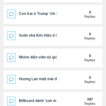
0
Con trai ô Trump 'chi 8.5 triệu để xóa ràng buộc vớ
Replies
0
Vườn nhà Kim Hiền ở California
Replies
0
Nhóm diễn viên nữ giàu nhất thế giới
Replies
0
Hương Lan miệt mài đi hát ở tuổi 70
Replies
387
Billboard dành 'cơn mưa' lời khen BTS
Replies