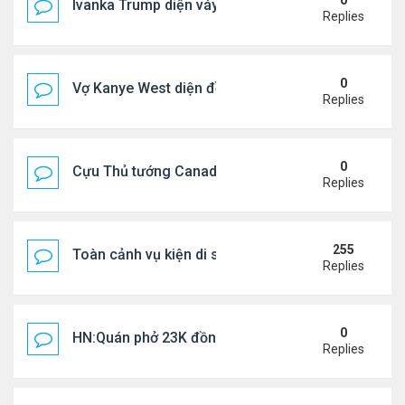
0
Ivanka Trump diện váy hở eo táo bạo, khoe vòng h
Replies
0
Vợ Kanye West diện đồ xẻ bạo, dự tiệc ở đảo Ibiza
Replies
0
Cựu Thủ tướng Canada đắm đuối khóa môi Katy Per
Replies
255
Toàn cảnh vụ kiện di sản CNS VŨ LINH
Replies
0
HN:Quán phở 23K đồng một bát, 7 năm không tăng
Replies