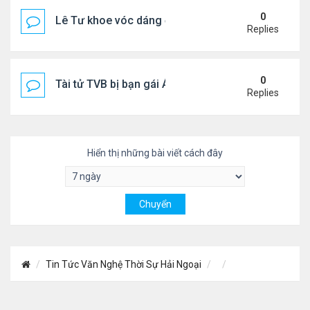
0
Lê Tư khoe vóc dáng ở châu Âu
Replies
0
Tài tử TVB bị bạn gái Á hậu phản bội giờ ra sao?
Replies
Hiển thị những bài viết cách đây
Tin Tức Văn Nghệ Thời Sự Hải Ngoại