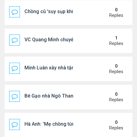
0
Chồng cũ 'suy sụp khi biết tin Nicole Kidman có tìn
Replies
1
VC Quang Minh chuyển về tổ ấm
Replies
0
Minh Luân xây nhà tặng cha mẹ
Replies
0
Bé Gạo nhà Ngô Thanh Vân dễ thương trong tiệc th
Replies
0
Hà Anh: 'Mẹ chồng từng ngạc nhiên vì tôi luôn trả ti
Replies