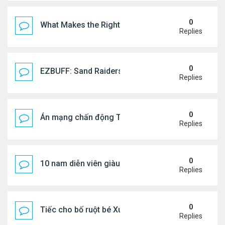
0
What Makes the Right Retail POS Matter?
Replies
0
EZBUFF: Sand Raiders of Sophie Farming Guide: B
Replies
0
Án mạng chấn động Thái lan: hai chị em người Nga b
Replies
0
10 nam diễn viên giàu nhất Trung Quốc 2026
Replies
0
Tiếc cho bố ruột bé Xuân Mai ở Mỹ
Replies