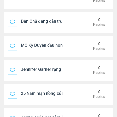
Replies
0
Dân Chủ đang dẫn trước Cộng Hòa trong các cuộc
Replies
0
MC Kỳ Duyên cầu hôn lại chồng cũ
Replies
0
Jennifer Garner rạng rỡ bên bạn trai kém 6 tuổi
Replies
0
25 Năm mặn nồng của 'Điệp viên 007'
Replies
0