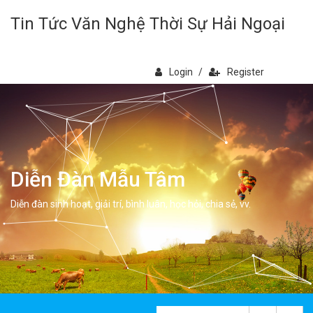
Tin Tức Văn Nghệ Thời Sự Hải Ngoại
Login
/
Register
Diễn Đàn Mẫu Tâm
Diễn đàn sinh hoạt, giải trí, bình luân, học hỏi, chia sẻ, vv.