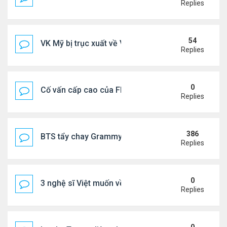
Replies
54
VK Mỹ bị trục xuất về VN sống ra sao
Replies
0
Cố vấn cấp cao của FIFA từ chức để phán đối 'bán
Replies
386
BTS tẩy chay Grammy
Replies
0
3 nghệ sĩ Việt muốn về VN nhưng số phận an bài ở
Replies