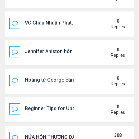
0
VC Châu Nhuận Phát, Lưu Gia Linh viếng vợ cũ ..
Replies
0
Jennifer Aniston hôn đắm đuối bạn trai trên du th
Replies
0
Hoàng tử George càng lớn càng điển trai
Replies
0
Beginner Tips for Understanding Diablo 4 Items 
Replies
308
NỬA HỒN THƯƠNG ĐAU..