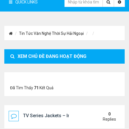
QUICK LINKS
Tin Tức Văn Nghệ Thời Sự Hải Ngoại
XEM CHỦ ĐỀ ĐANG HOẠT ĐỘNG
Đã Tìm Thấy
71
Kết Quả
0
TV Series Jackets – Inspired by Iconic Television
Replies