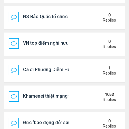
0
NS Bảo Quốc tổ chức sn cho bà xã
Replies
0
VN top điểm nghỉ hưu lý tưởng cho người Mỹ
Replies
1
Ca sĩ Phương Diễm Huyền bị khởi tố
Replies
1053
Khamenei thiệt mạng trong cuộc tấn công phối hợp
Replies
0
Đức ‘báo động đỏ’ sau vụ phát hiện UAV mang chấ
Replies