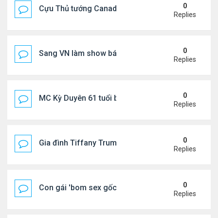
0
Cựu Thủ tướng Canada thoa kem chống nắng cho 
Replies
0
Sang VN làm show bán vé giá "trên trời"
Replies
0
MC Kỳ Duyên 61 tuổi bị soi nhan sắc khi livestrea
Replies
0
Gia đình Tiffany Trump đi nghỉ ở Spain
Replies
0
Con gái 'bom sex gốc Việt' đón tuổi 18
Replies