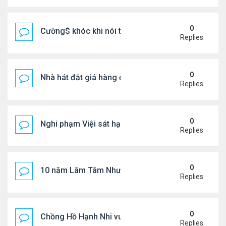
0
Cường$ khóc khi nói thật về hôn nhân
Replies
0
Nhà hát đắt giá hàng đầu tg ở VN
Replies
0
Nghi phạm Việi sát hại cụ bà 91 tuổi, phi tang xác 
Replies
0
10 năm Lâm Tâm Như - Hoắc Kiến Hoa
Replies
0
Chồng Hồ Hạnh Nhi vui vẻ ôm người cũ của vợ
Replies