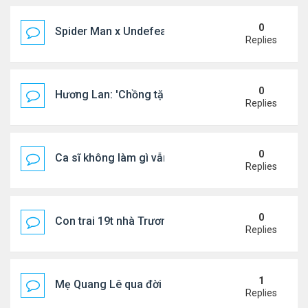
0
Spider Man x Undefeated FW26 Varsity Jacket – E
Replies
0
Hương Lan: 'Chồng tặng tôi khu vườn tình yêu'
Replies
0
Ca sĩ không làm gì vẫn kiếm được 400 triệu đồng/
Replies
0
Con trai 19t nhà Trương Bá Chi - Tạ Đình Phong
Replies
1
Mẹ Quang Lê qua đời sau 2 năm đột quỵ.
Replies