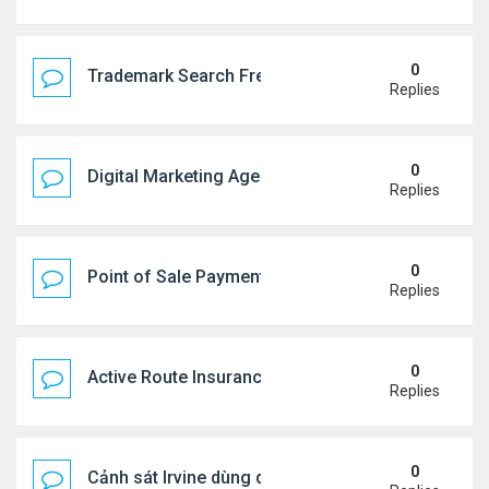
0
Trademark Search Free – Is It Worth Doing Before 
Replies
0
Digital Marketing Agency NYC | Strategic Online 
Replies
0
Point of Sale Payment Processing: Why Busines
Replies
0
Active Route Insurance
Replies
0
Cảnh sát Irvine dùng drone bắt kẻ trộm trong Wal