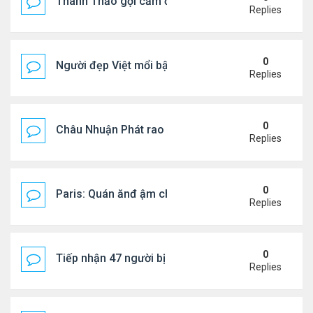
Thanh Thảo gợi cảm ở tuổi 49
Replies
0
Người đẹp Việt mổi bật giữa dàn sao châu Á
Replies
0
Châu Nhuận Phát rao bán tài sản
Replies
0
Paris: Quán ănđ ậm chất Việt đông kín khách chờ
Replies
0
Tiếp nhận 47 người bị Mỹ trục xuất, Công an khuy
Replies