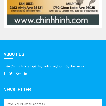
ABOUT US
Diễn đàn sinh hoạt, giải trí, bình luân, học hỏi, chia sẻ, vv.
NEWSLETTER