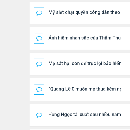
Mỹ siết chặt quyền công dân theo nơi 
Ảnh hiếm nhan sắc của Thẩm Thuý H
Mẹ sát hại con để trục lợi bảo hiểm
"Quang Lê 0 muốn mẹ thua kém người
Hồng Ngọc tái xuất sau nhiều năm ở ẩ