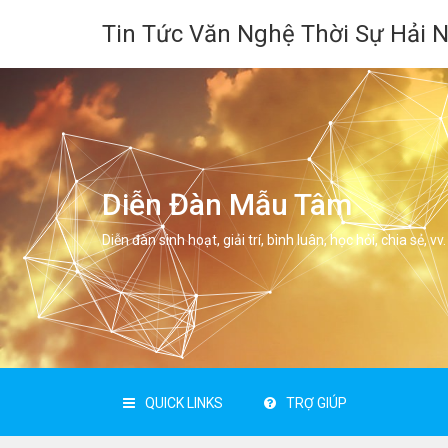
Tin Tức Văn Nghệ Thời Sự Hải 
Diễn Đàn Mẫu Tâm
Diễn đàn sinh hoạt, giải trí, bình luân, học hỏi, chia sẻ, vv.
QUICK LINKS
TRỢ GIÚP