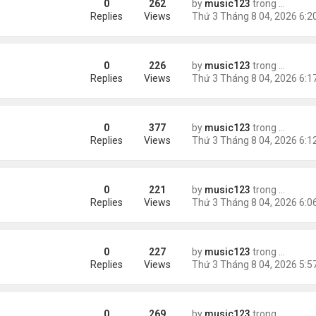
0
262
by
music123
trong
Tin Tức
m trong Walmart
Replies
Views
0
226
by
music123
trong
Tin Tức
ng các cuộc thăm dò dư luận
Replies
Views
0
377
by
music123
trong
Tin Tức
Replies
Views
0
221
by
music123
trong
Tin Tức
ém 6 tuổi
Replies
Views
0
227
by
music123
trong
Tin Tức
Replies
Views
0
269
by
music123
trong
Tin Tức