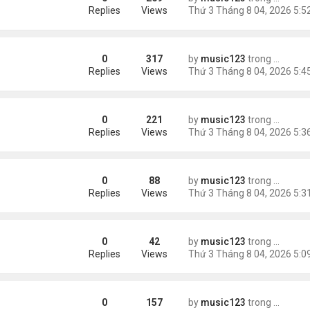
Replies
Views
0
317
by
music123
trong
Tin Tức
châu Á
Replies
Views
0
221
by
music123
trong
Tin Tức
Replies
Views
0
88
by
music123
trong
46 năm n
n khách chờ
Replies
Views
0
42
by
music123
trong
46 năm n
ông an khuyến cáo
Replies
Views
0
157
by
music123
trong
Tin Tức
ích nhất