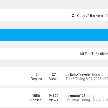
Quay về tìm kiếm nâ
Đã Tìm Thấy
68
Kế
0
27
by
EchoTraveler
trong
Tin 
ient Marketplace Trading Decisions
Replies
Views
1056
94600
by
music123
trong
Tin Tức
ông phối hợp giữa Mỹ và Israel
Replies
Views