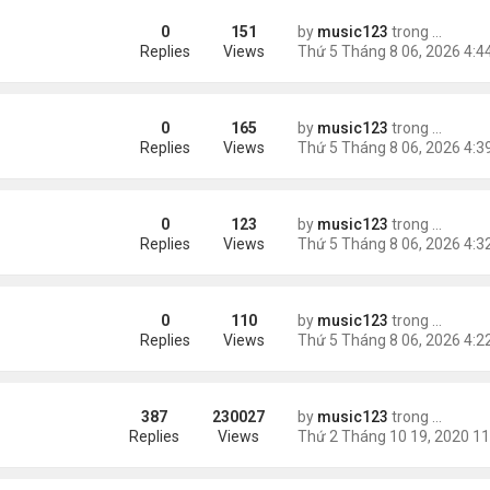
0
151
by
music123
trong
Tin Tức
ràng buộc với vị hôn thê cũ
Replies
Views
0
165
by
music123
trong
Tin Tức
Replies
Views
0
123
by
music123
trong
Tin Tức
Replies
Views
0
110
by
music123
trong
Tin Tức
Replies
Views
387
230027
by
music123
trong
Tin Tức
Replies
Views