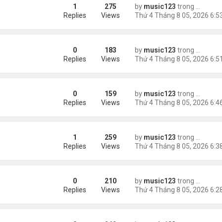
1
275
by
music123
trong
Tin Tức
uỵ.
Replies
Views
0
183
by
music123
trong
Tin Tức
Replies
Views
0
159
by
music123
trong
Tin Tức
ười Mỹ
Replies
Views
1
259
by
music123
trong
Tin Tức
Replies
Views
0
210
by
music123
trong
Tin Tức
AV mang chất nổ ở sân bay
Replies
Views