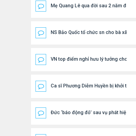
Mẹ Quang Lê qua đời sau 2 năm đột q
NS Bảo Quốc tổ chức sn cho bà xã
VN top điểm nghỉ hưu lý tưởng cho ng
Ca sĩ Phương Diễm Huyền bị khởi tố
Đức ‘báo động đỏ’ sau vụ phát hiện U