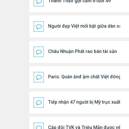
Thanh Thảo gợi cảm ở tuổi 49
Người đẹp Việt mổi bật giữa dàn sao 
Châu Nhuận Phát rao bán tài sản
Paris: Quán ănđ ậm chất Việt đông kí
Tiếp nhận 47 người bị Mỹ trục xuất, C
Cặp đôi TVK và Triệu Mẫn được yêu th