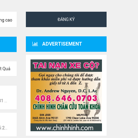
ĐĂNG KÝ
ng cao
ADVERTISEMENT
t Quả
Tức Văn Nghệ Hải Ngoại
Thứ 6 Tháng 8 07, 2026 12:31 am
 Văn Nghệ Hải Ngoại
Chủ nhật Tháng 3 01, 2026 5:22 am