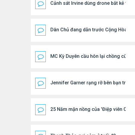
Cảnh sát Irvine dùng drone bắt kẻ trộ
Dân Chủ đang dẫn trước Cộng Hòa tro
MC Kỳ Duyên cầu hôn lại chồng cũ
Jennifer Garner rạng rỡ bên bạn trai k
25 Năm mặn nồng của 'Điệp viên 007'