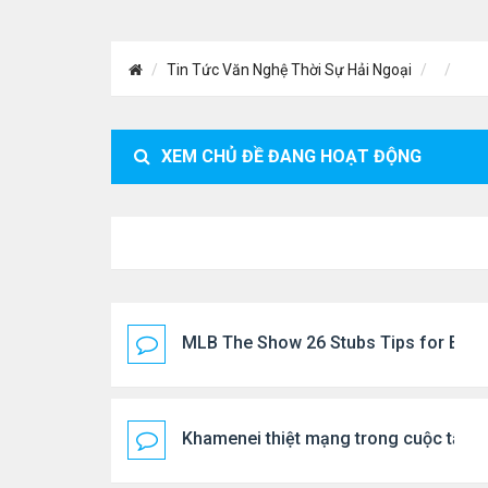
Tin Tức Văn Nghệ Thời Sự Hải Ngoại
XEM CHỦ ĐỀ ĐANG HOẠT ĐỘNG
MLB The Show 26 Stubs Tips for Effic
Khamenei thiệt mạng trong cuộc tấn c