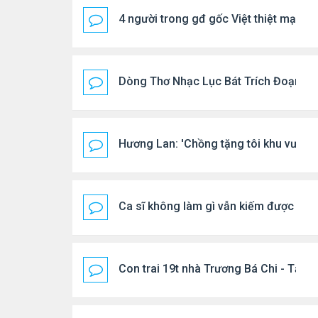
4 người trong gđ gốc Việt thiệt mạng vì
Dòng Thơ Nhạc Lục Bát Trích Đoạn - G
Hương Lan: 'Chồng tặng tôi khu vườn t
Ca sĩ không làm gì vẫn kiếm được 400
Con trai 19t nhà Trương Bá Chi - Tạ Đ