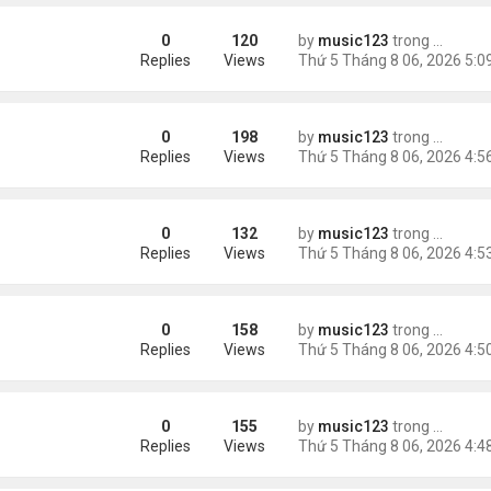
0
120
by
music123
trong
Tin Tức
sinh, mở rộng chống “du lịch sinh con”
Replies
Views
0
198
by
music123
trong
Tin Tức
ằng
Replies
Views
0
132
by
music123
trong
Tin Tức
Replies
Views
0
158
by
music123
trong
Tin Tức
 khác"
Replies
Views
0
155
by
music123
trong
Tin Tức
n
Replies
Views