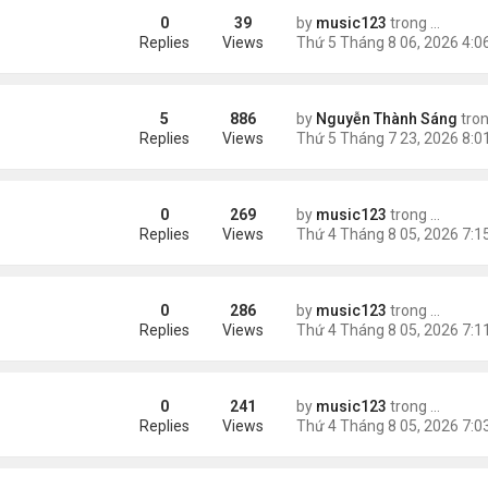
0
39
by
music123
trong
46 năm n
 tai nạn xe hơi
Replies
Views
5
886
by
Nguyễn Thành Sáng
tro
õ Google: nhat lang thu quan
Replies
Views
0
269
by
music123
trong
Tin Tức
ình yêu'
Replies
Views
0
286
by
music123
trong
Tin Tức
 triệu đồng/tháng
Replies
Views
0
241
by
music123
trong
Tin Tức
ình Phong
Replies
Views