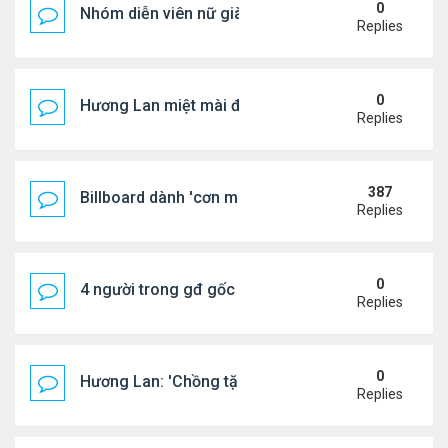
0
Nhóm diễn viên nữ giàu nhất thế giới
Replies
0
Hương Lan miệt mài đi hát ở tuổi 70
Replies
387
Billboard dành 'cơn mưa' lời khen BTS
Replies
0
4 người trong gđ gốc Việt thiệt mạng vì tai nạn xe 
Replies
0
Hương Lan: 'Chồng tặng tôi khu vườn tình yêu'
Replies