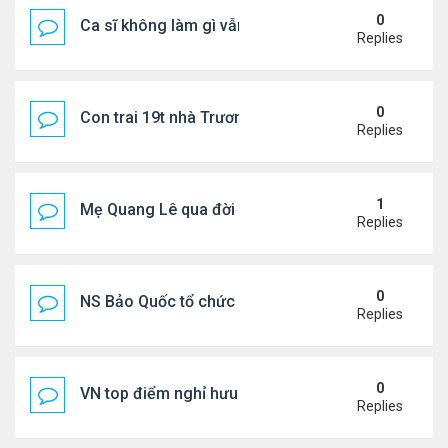
0
Ca sĩ không làm gì vẫn kiếm được 400 triệu đồng/
Replies
0
Con trai 19t nhà Trương Bá Chi - Tạ Đình Phong
Replies
1
Mẹ Quang Lê qua đời sau 2 năm đột quỵ.
Replies
0
NS Bảo Quốc tổ chức sn cho bà xã
Replies
0
VN top điểm nghỉ hưu lý tưởng cho người Mỹ
Replies