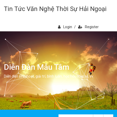
Tin Tức Văn Nghệ Thời Sự Hải Ngoại
Login
/
Register
Diễn Đàn Mẫu Tâm
Diễn đàn sinh hoạt, giải trí, bình luân, học hỏi, chia sẻ, vv.