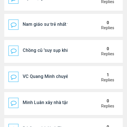
Replies
0
Nam giáo sư trẻ nhất thế giới ở tuổi 18
Replies
0
Chồng cũ 'suy sụp khi biết tin Nicole Kidman có tìn
Replies
1
VC Quang Minh chuyển về tổ ấm
Replies
0
Minh Luân xây nhà tặng cha mẹ
Replies