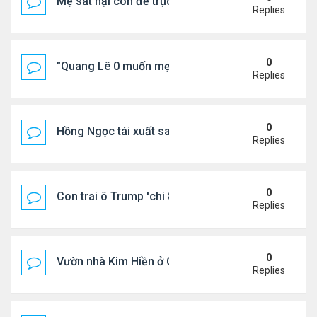
Mẹ sát hại con để trục lợi bảo hiểm
Replies
0
"Quang Lê 0 muốn mẹ thua kém người khác"
Replies
0
Hồng Ngọc tái xuất sau nhiều năm ở ẩn
Replies
0
Con trai ô Trump 'chi 8.5 triệu để xóa ràng buộc vớ
Replies
0
Vườn nhà Kim Hiền ở California
Replies