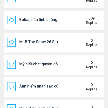
Replies
309
Bolsa,biểu tình chống ca nô.
Replies
0
MLB The Show 26 Stubs Tips for Efficient Market
Replies
0
Mỹ siết chặt quyền công dân theo nơi sinh, mở rộn
Replies
0
Ảnh hiếm nhan sắc của Thẩm Thuý Hằng
Replies
0