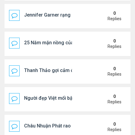
0
Jennifer Garner rạng rỡ bên bạn trai kém 6 tuổi
Replies
0
25 Năm mặn nồng của 'Điệp viên 007'
Replies
0
Thanh Thảo gợi cảm ở tuổi 49
Replies
0
Người đẹp Việt mổi bật giữa dàn sao châu Á
Replies
0
Châu Nhuận Phát rao bán tài sản
Replies