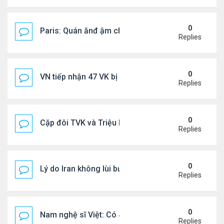
0
Paris: Quán ănđ ậm chất Việt đông kín khách chờ
Replies
0
VN tiếp nhận 47 VK bị Mỹ trục xuất, Công an khuy
Replies
0
Cặp đôi TVK và Triệu Mẫn được yêu thích nhất
Replies
0
Lý do Iran không lùi bước trước lời đe dọa của ôn
Replies
0
Nam nghệ sĩ Việt: Có 4 nhà ở Pháp, sống gần tháp E
Replies