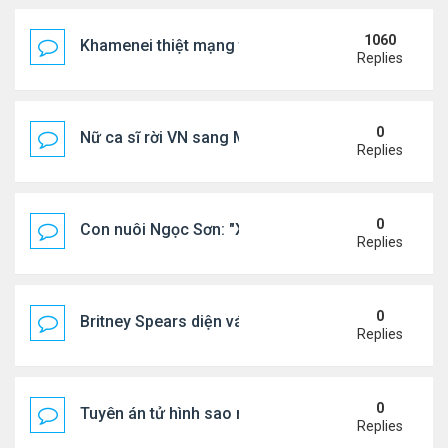
1060
Khamenei thiệt mạng trong cuộc tấn công phối hợp
Replies
0
Nữ ca sĩ rời VN sang Mỹ nói thẳng: "Tôi thấy không
Replies
0
Con nuôi Ngọc Sơn: "Xã hội này cần những bài hát 
Replies
0
Britney Spears diện váy xuyên thấu ra phố
Replies
0
Tuyên án tử hình sao nữ nổi tiếng
Replies