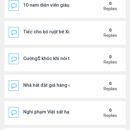
0
10 nam diễn viên giàu nhất Trung Quốc 2026
Replies
0
Tiếc cho bố ruột bé Xuân Mai ở Mỹ
Replies
0
Cường$ khóc khi nói thật về hôn nhân
Replies
0
Nhà hát đắt giá hàng đầu tg ở VN
Replies
0
Nghi phạm Việi sát hại cụ bà 91 tuổi, phi tang xác 
Replies