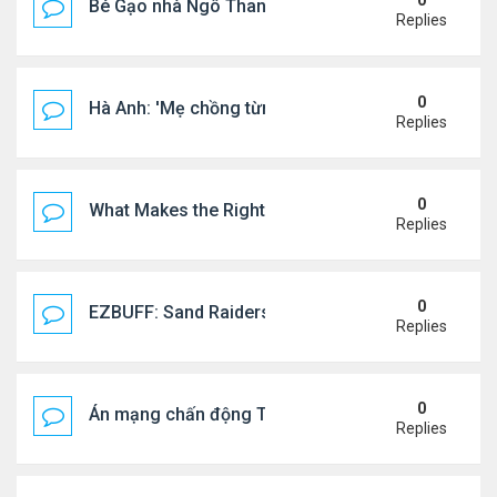
0
Bé Gạo nhà Ngô Thanh Vân dễ thương trong tiệc th
Replies
0
Hà Anh: 'Mẹ chồng từng ngạc nhiên vì tôi luôn trả ti
Replies
0
What Makes the Right Retail POS Matter?
Replies
0
EZBUFF: Sand Raiders of Sophie Farming Guide: B
Replies
0
Án mạng chấn động Thái lan: hai chị em người Nga b
Replies