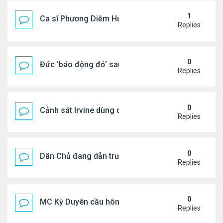
1
Ca sĩ Phương Diễm Huyền bị khởi tố
Replies
0
Đức ‘báo động đỏ’ sau vụ phát hiện UAV mang chấ
Replies
0
Cảnh sát Irvine dùng drone bắt kẻ trộm trong Wal
Replies
0
Dân Chủ đang dẫn trước Cộng Hòa trong các cuộc
Replies
0
MC Kỳ Duyên cầu hôn lại chồng cũ
Replies