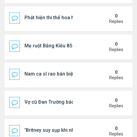
0
Phát hiện thi thể hoa hậu trong túi xách giữa rừng
Replies
0
Mẹ ruột Bằng Kiều 85 tuổi: "Miếng ăn vào mồm là 
Replies
0
Nam ca sĩ rao bán biệt thự ở Saigon
Replies
0
Vợ cũ Đan Trường báo tin vui
Replies
0
'Britney suy sụp khi nhận tin nhắn chia tay của Jus
Replies