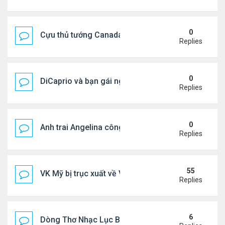
0
Cựu thủ tướng Canada & gf tình tứ trên biển Hy Lạ
Replies
0
DiCaprio và bạn gái nghỉ dưỡng ở Địa Trung Hải
Replies
0
Anh trai Angelina công khai đồng tính ở tuổi 53
Replies
55
VK Mỹ bị trục xuất về VN sống ra sao
Replies
6
Dòng Thơ Nhạc Lục Bát Trích Đoạn - Gõ Google: n