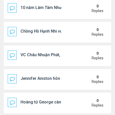
0
10 năm Lâm Tâm Như - Hoắc Kiến Hoa
Replies
0
Chồng Hồ Hạnh Nhi vui vẻ ôm người cũ của vợ
Replies
0
VC Châu Nhuận Phát, Lưu Gia Linh viếng vợ cũ ..
Replies
0
Jennifer Aniston hôn đắm đuối bạn trai trên du th
Replies
0
Hoàng tử George càng lớn càng điển trai
Replies