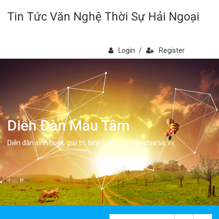
Tin Tức Văn Nghệ Thời Sự Hải Ngoại
Login
/
Register
Diễn Đàn Mẫu Tâm
Diễn đàn sinh hoạt, giải trí, bình luân, học hỏi, chia sẻ, vv.