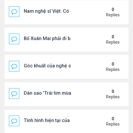
0
Nam nghệ sĩ Việt: Có 4 nhà ở Pháp, sống gần tháp E
Replies
0
Bố Xuân Mai phải đi bán cơm ở Mỹ
Replies
0
Góc khuất của nghệ sĩ Hoài Tâm
Replies
0
Dàn sao 'Trái tim mùa thu' sau 26 năm
Replies
0
Tình hình hiện tại của Quang Lê
Replies