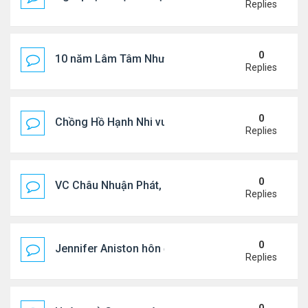
Replies
0
10 năm Lâm Tâm Như - Hoắc Kiến Hoa
Replies
0
Chồng Hồ Hạnh Nhi vui vẻ ôm người cũ của vợ
Replies
0
VC Châu Nhuận Phát, Lưu Gia Linh viếng vợ cũ ..
Replies
0
Jennifer Aniston hôn đắm đuối bạn trai trên du th
Replies