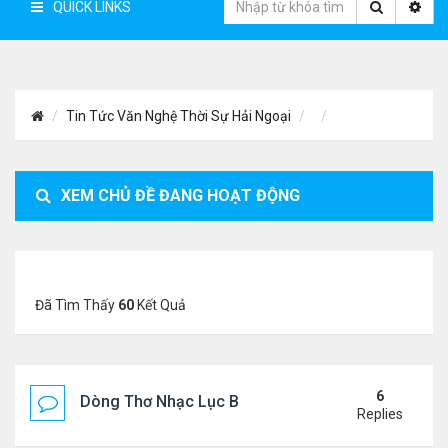
QUICK LINKS
Tin Tức Văn Nghệ Thời Sự Hải Ngoại
XEM CHỦ ĐỀ ĐANG HOẠT ĐỘNG
Đã Tìm Thấy
60
Kết Quả
6
Dòng Thơ Nhạc Lục Bát Trích Đoạn - Gõ Google: n
Replies