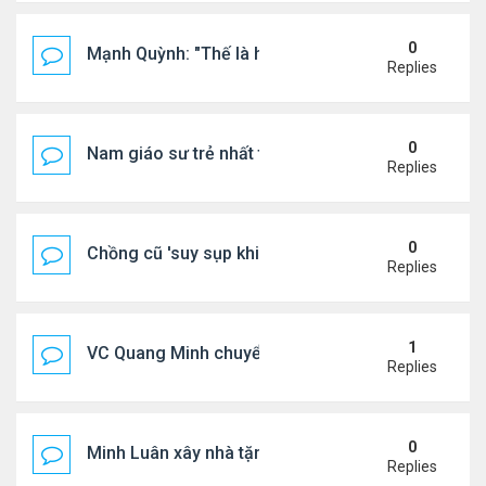
0
Mạnh Quỳnh: "Thế là hết"
Replies
0
Nam giáo sư trẻ nhất thế giới ở tuổi 18
Replies
0
Chồng cũ 'suy sụp khi biết tin Nicole Kidman có tìn
Replies
1
VC Quang Minh chuyển về tổ ấm
Replies
0
Minh Luân xây nhà tặng cha mẹ
Replies