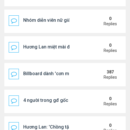
0
Nhóm diễn viên nữ giàu nhất thế giới
Replies
0
Hương Lan miệt mài đi hát ở tuổi 70
Replies
387
Billboard dành 'cơn mưa' lời khen BTS
Replies
0
4 người trong gđ gốc Việt thiệt mạng vì tai nạn xe 
Replies
0
Hương Lan: 'Chồng tặng tôi khu vườn tình yêu'