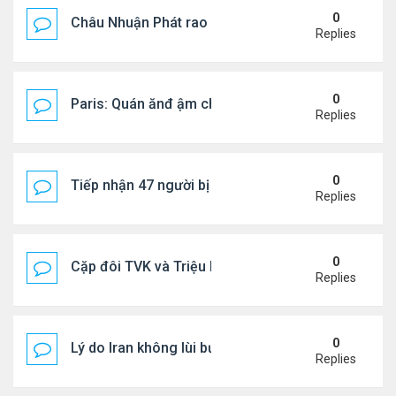
0
Châu Nhuận Phát rao bán tài sản
Replies
0
Paris: Quán ănđ ậm chất Việt đông kín khách chờ
Replies
0
Tiếp nhận 47 người bị Mỹ trục xuất, Công an khuy
Replies
0
Cặp đôi TVK và Triệu Mẫn được yêu thích nhất
Replies
0
Lý do Iran không lùi bước trước lời đe dọa của ôn
Replies