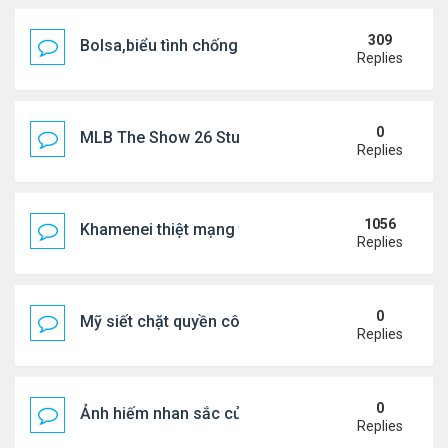
309
Bolsa,biểu tình chống ca nô.
Replies
0
MLB The Show 26 Stubs Tips for Efficient Market
Replies
1056
Khamenei thiệt mạng trong cuộc tấn công phối hợp
Replies
0
Mỹ siết chặt quyền công dân theo nơi sinh, mở rộn
Replies
0
Ảnh hiếm nhan sắc của Thẩm Thuý Hằng
Replies