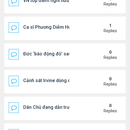
VN top điểm nghỉ hưu lý tưởng cho người Mỹ
Replies
1
Ca sĩ Phương Diễm Huyền bị khởi tố
Replies
0
Đức ‘báo động đỏ’ sau vụ phát hiện UAV mang chấ
Replies
0
Cảnh sát Irvine dùng drone bắt kẻ trộm trong Wal
Replies
0
Dân Chủ đang dẫn trước Cộng Hòa trong các cuộc
Replies