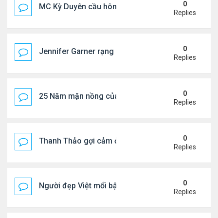
0
MC Kỳ Duyên cầu hôn lại chồng cũ
Replies
0
Jennifer Garner rạng rỡ bên bạn trai kém 6 tuổi
Replies
0
25 Năm mặn nồng của 'Điệp viên 007'
Replies
0
Thanh Thảo gợi cảm ở tuổi 49
Replies
0
Người đẹp Việt mổi bật giữa dàn sao châu Á
Replies