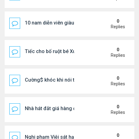
0
10 nam diễn viên giàu nhất Trung Quốc 2026
Replies
0
Tiếc cho bố ruột bé Xuân Mai ở Mỹ
Replies
0
Cường$ khóc khi nói thật về hôn nhân
Replies
0
Nhà hát đắt giá hàng đầu tg ở VN
Replies
0
Nghi phạm Việi sát hại cụ bà 91 tuổi, phi tang xác 