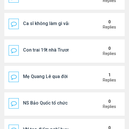
Replies
0
Ca sĩ không làm gì vẫn kiếm được 400 triệu đồng/
Replies
0
Con trai 19t nhà Trương Bá Chi - Tạ Đình Phong
Replies
1
Mẹ Quang Lê qua đời sau 2 năm đột quỵ.
Replies
0
NS Bảo Quốc tổ chức sn cho bà xã
Replies
0