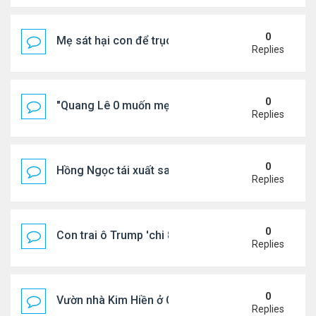
0
Mẹ sát hại con để trục lợi bảo hiểm
Replies
0
"Quang Lê 0 muốn mẹ thua kém người khác"
Replies
0
Hồng Ngọc tái xuất sau nhiều năm ở ẩn
Replies
0
Con trai ô Trump 'chi 8.5 triệu để xóa ràng buộc vớ
Replies
0
Vườn nhà Kim Hiền ở California
Replies