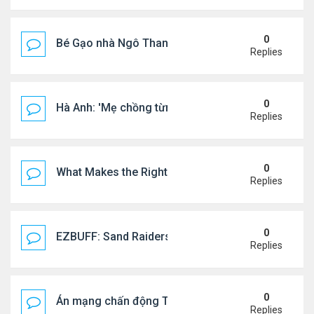
0
Bé Gạo nhà Ngô Thanh Vân dễ thương trong tiệc th
Replies
0
Hà Anh: 'Mẹ chồng từng ngạc nhiên vì tôi luôn trả ti
Replies
0
What Makes the Right Retail POS Matter?
Replies
0
EZBUFF: Sand Raiders of Sophie Farming Guide: B
Replies
0
Án mạng chấn động Thái lan: hai chị em người Nga b
Replies