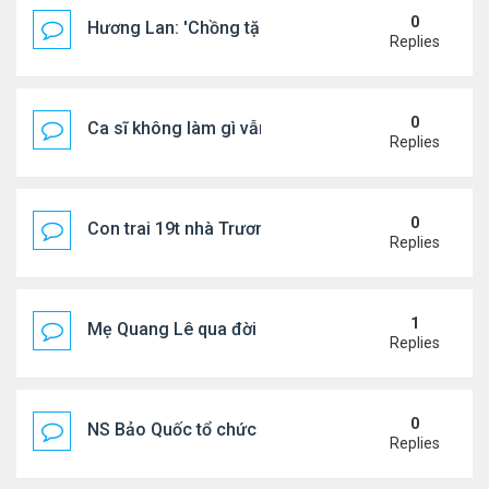
0
Hương Lan: 'Chồng tặng tôi khu vườn tình yêu'
Replies
0
Ca sĩ không làm gì vẫn kiếm được 400 triệu đồng/
Replies
0
Con trai 19t nhà Trương Bá Chi - Tạ Đình Phong
Replies
1
Mẹ Quang Lê qua đời sau 2 năm đột quỵ.
Replies
0
NS Bảo Quốc tổ chức sn cho bà xã
Replies