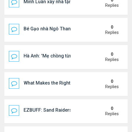
0
Minh Luân xây nhà tặng cha mẹ
Replies
0
Bé Gạo nhà Ngô Thanh Vân dễ thương trong tiệc th
Replies
0
Hà Anh: 'Mẹ chồng từng ngạc nhiên vì tôi luôn trả ti
Replies
0
What Makes the Right Retail POS Matter?
Replies
0
EZBUFF: Sand Raiders of Sophie Farming Guide: B
Replies