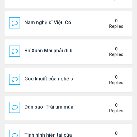
0
Nam nghệ sĩ Việt: Có 4 nhà ở Pháp, sống gần tháp E
Replies
0
Bố Xuân Mai phải đi bán cơm ở Mỹ
Replies
0
Góc khuất của nghệ sĩ Hoài Tâm
Replies
0
Dàn sao 'Trái tim mùa thu' sau 26 năm
Replies
0
Tình hình hiện tại của Quang Lê