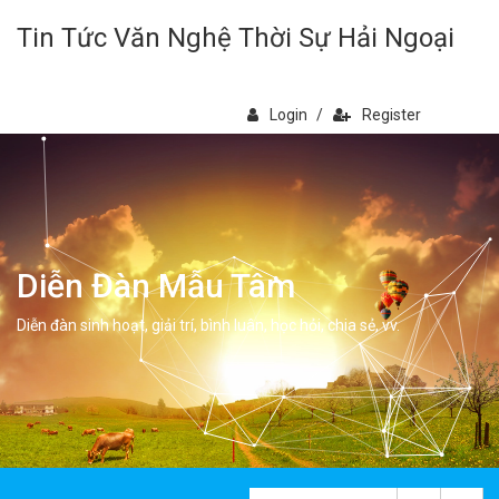
Tin Tức Văn Nghệ Thời Sự Hải Ngoại
Login
/
Register
Diễn Đàn Mẫu Tâm
Diễn đàn sinh hoạt, giải trí, bình luân, học hỏi, chia sẻ, vv.