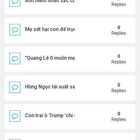
Ảnh hiếm nhan sắc của Thẩm Thuý Hằng
Replies
0
Mẹ sát hại con để trục lợi bảo hiểm
Replies
0
"Quang Lê 0 muốn mẹ thua kém người khác"
Replies
0
Hồng Ngọc tái xuất sau nhiều năm ở ẩn
Replies
0
Con trai ô Trump 'chi 8.5 triệu để xóa ràng buộc vớ
Replies