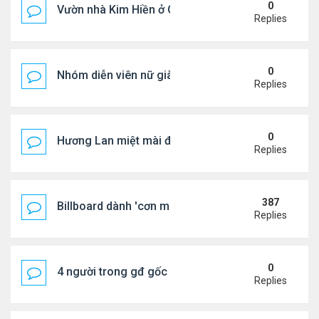
0
Vườn nhà Kim Hiền ở California
Replies
0
Nhóm diễn viên nữ giàu nhất thế giới
Replies
0
Hương Lan miệt mài đi hát ở tuổi 70
Replies
387
Billboard dành 'cơn mưa' lời khen BTS
Replies
0
4 người trong gđ gốc Việt thiệt mạng vì tai nạn xe 
Replies