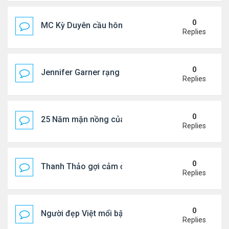
0
MC Kỳ Duyên cầu hôn lại chồng cũ
Replies
0
Jennifer Garner rạng rỡ bên bạn trai kém 6 tuổi
Replies
0
25 Năm mặn nồng của 'Điệp viên 007'
Replies
0
Thanh Thảo gợi cảm ở tuổi 49
Replies
0
Người đẹp Việt mổi bật giữa dàn sao châu Á
Replies