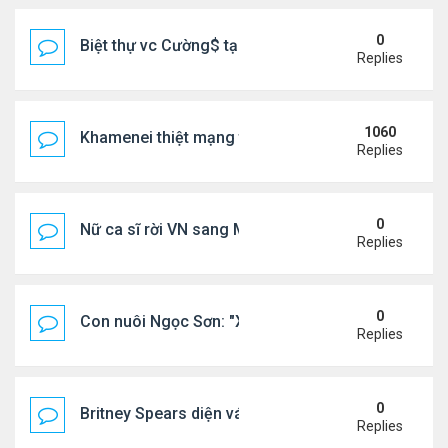
0
Biệt thự vc Cường$ tại Lạng Sơn
Replies
1060
Khamenei thiệt mạng trong cuộc tấn công phối hợp
Replies
0
Nữ ca sĩ rời VN sang Mỹ nói thẳng: "Tôi thấy không
Replies
0
Con nuôi Ngọc Sơn: "Xã hội này cần những bài hát 
Replies
0
Britney Spears diện váy xuyên thấu ra phố
Replies