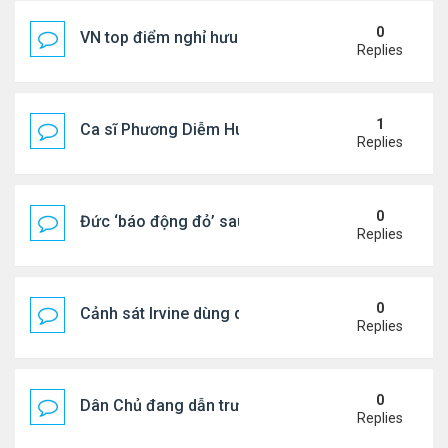
0
VN top điểm nghỉ hưu lý tưởng cho người Mỹ
Replies
1
Ca sĩ Phương Diễm Huyền bị khởi tố
Replies
0
Đức ‘báo động đỏ’ sau vụ phát hiện UAV mang chấ
Replies
0
Cảnh sát Irvine dùng drone bắt kẻ trộm trong Wal
Replies
0
Dân Chủ đang dẫn trước Cộng Hòa trong các cuộc
Replies