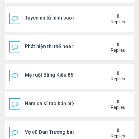
0
Tuyên án tử hình sao nữ nổi tiếng
Replies
0
Phát hiện thi thể hoa hậu trong túi xách giữa rừng
Replies
0
Mẹ ruột Bằng Kiều 85 tuổi: "Miếng ăn vào mồm là 
Replies
0
Nam ca sĩ rao bán biệt thự ở Saigon
Replies
0
Vợ cũ Đan Trường báo tin vui
Replies