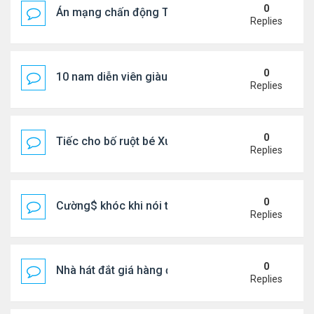
0
Án mạng chấn động Thái lan: hai chị em người Nga b
Replies
0
10 nam diễn viên giàu nhất Trung Quốc 2026
Replies
0
Tiếc cho bố ruột bé Xuân Mai ở Mỹ
Replies
0
Cường$ khóc khi nói thật về hôn nhân
Replies
0
Nhà hát đắt giá hàng đầu tg ở VN
Replies