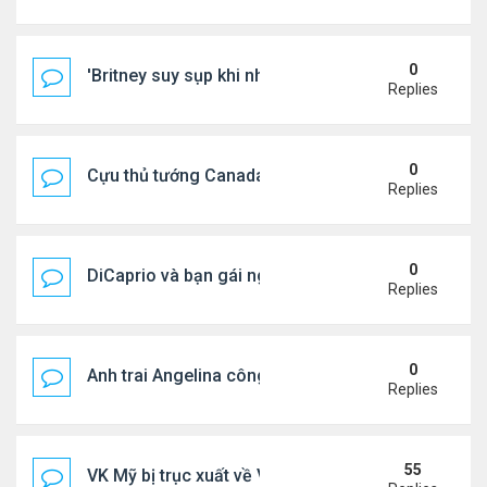
0
'Britney suy sụp khi nhận tin nhắn chia tay của Jus
Replies
0
Cựu thủ tướng Canada & gf tình tứ trên biển Hy Lạ
Replies
0
DiCaprio và bạn gái nghỉ dưỡng ở Địa Trung Hải
Replies
0
Anh trai Angelina công khai đồng tính ở tuổi 53
Replies
55
VK Mỹ bị trục xuất về VN sống ra sao