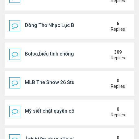
Replies
6
Dòng Thơ Nhạc Lục Bát Trích Đoạn - Gõ Google: n
Replies
309
Bolsa,biểu tình chống ca nô.
Replies
0
MLB The Show 26 Stubs Tips for Efficient Market
Replies
0
Mỹ siết chặt quyền công dân theo nơi sinh, mở rộn
Replies
0