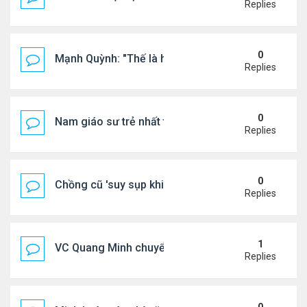
Replies
0
Mạnh Quỳnh: "Thế là hết"
Replies
0
Nam giáo sư trẻ nhất thế giới ở tuổi 18
Replies
0
Chồng cũ 'suy sụp khi biết tin Nicole Kidman có tìn
Replies
1
VC Quang Minh chuyển về tổ ấm
Replies