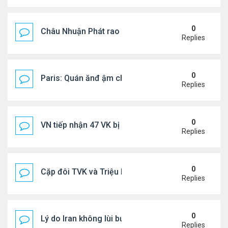
0
Châu Nhuận Phát rao bán tài sản
Replies
0
Paris: Quán ănđ ậm chất Việt đông kín khách chờ
Replies
0
VN tiếp nhận 47 VK bị Mỹ trục xuất, Công an khuy
Replies
0
Cặp đôi TVK và Triệu Mẫn được yêu thích nhất
Replies
0
Lý do Iran không lùi bước trước lời đe dọa của ôn
Replies