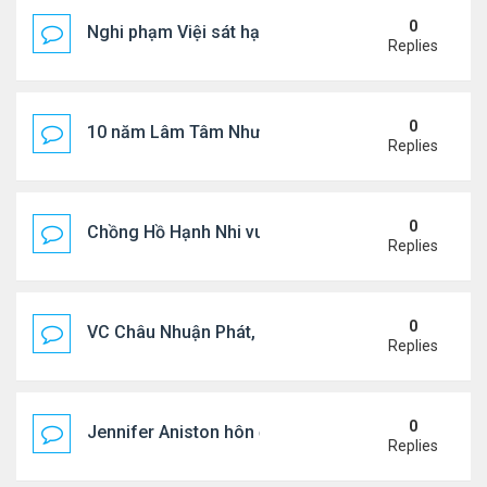
0
Nghi phạm Việi sát hại cụ bà 91 tuổi, phi tang xác 
Replies
0
10 năm Lâm Tâm Như - Hoắc Kiến Hoa
Replies
0
Chồng Hồ Hạnh Nhi vui vẻ ôm người cũ của vợ
Replies
0
VC Châu Nhuận Phát, Lưu Gia Linh viếng vợ cũ ..
Replies
0
Jennifer Aniston hôn đắm đuối bạn trai trên du th
Replies