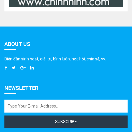
ABOUT US
Diễn đàn sinh hoạt, giải trí, bình luân, học hỏi, chia sẻ, vv.
NEWSLETTER
SUBSCRIBE