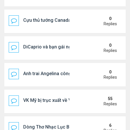
0
Cựu thủ tướng Canada & gf tình tứ trên biển Hy Lạ
Replies
0
DiCaprio và bạn gái nghỉ dưỡng ở Địa Trung Hải
Replies
0
Anh trai Angelina công khai đồng tính ở tuổi 53
Replies
55
VK Mỹ bị trục xuất về VN sống ra sao
Replies
6
Dòng Thơ Nhạc Lục Bát Trích Đoạn - Gõ Google: n