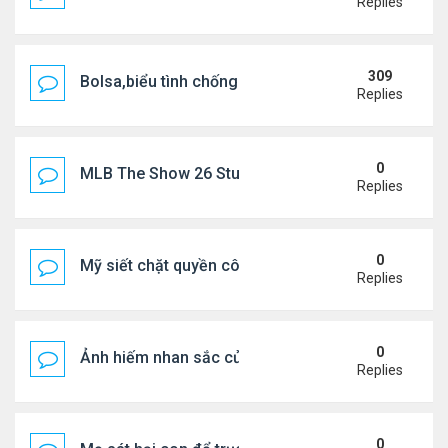
Replies
309
Bolsa,biểu tình chống ca nô.
Replies
0
MLB The Show 26 Stubs Tips for Efficient Market
Replies
0
Mỹ siết chặt quyền công dân theo nơi sinh, mở rộn
Replies
0
Ảnh hiếm nhan sắc của Thẩm Thuý Hằng
Replies
0