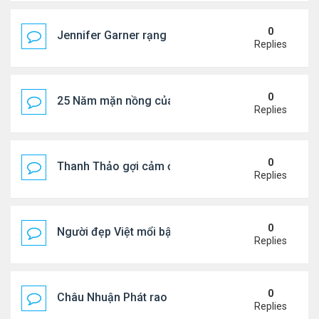
0
Jennifer Garner rạng rỡ bên bạn trai kém 6 tuổi
Replies
0
25 Năm mặn nồng của 'Điệp viên 007'
Replies
0
Thanh Thảo gợi cảm ở tuổi 49
Replies
0
Người đẹp Việt mổi bật giữa dàn sao châu Á
Replies
0
Châu Nhuận Phát rao bán tài sản
Replies