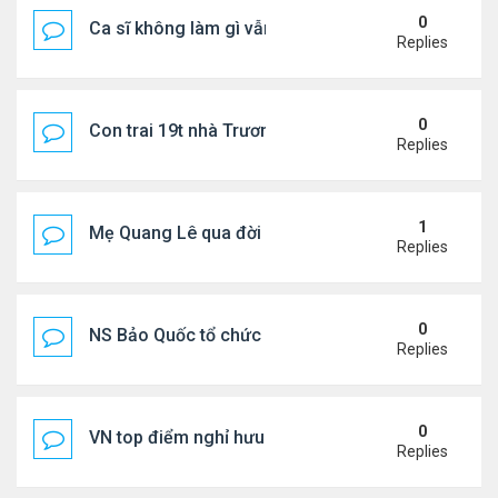
0
Ca sĩ không làm gì vẫn kiếm được 400 triệu đồng/
Replies
0
Con trai 19t nhà Trương Bá Chi - Tạ Đình Phong
Replies
1
Mẹ Quang Lê qua đời sau 2 năm đột quỵ.
Replies
0
NS Bảo Quốc tổ chức sn cho bà xã
Replies
0
VN top điểm nghỉ hưu lý tưởng cho người Mỹ
Replies