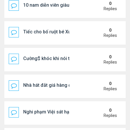
0
10 nam diễn viên giàu nhất Trung Quốc 2026
Replies
0
Tiếc cho bố ruột bé Xuân Mai ở Mỹ
Replies
0
Cường$ khóc khi nói thật về hôn nhân
Replies
0
Nhà hát đắt giá hàng đầu tg ở VN
Replies
0
Nghi phạm Việi sát hại cụ bà 91 tuổi, phi tang xác 
Replies