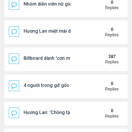
0
Nhóm diễn viên nữ giàu nhất thế giới
Replies
0
Hương Lan miệt mài đi hát ở tuổi 70
Replies
387
Billboard dành 'cơn mưa' lời khen BTS
Replies
0
4 người trong gđ gốc Việt thiệt mạng vì tai nạn xe 
Replies
0
Hương Lan: 'Chồng tặng tôi khu vườn tình yêu'
Replies