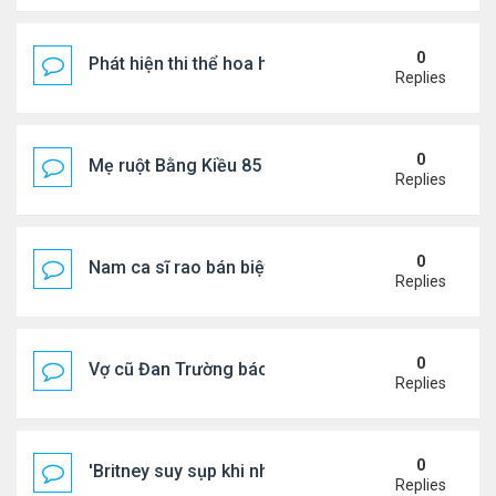
0
Phát hiện thi thể hoa hậu trong túi xách giữa rừng
Replies
0
Mẹ ruột Bằng Kiều 85 tuổi: "Miếng ăn vào mồm là 
Replies
0
Nam ca sĩ rao bán biệt thự ở Saigon
Replies
0
Vợ cũ Đan Trường báo tin vui
Replies
0
'Britney suy sụp khi nhận tin nhắn chia tay của Jus
Replies