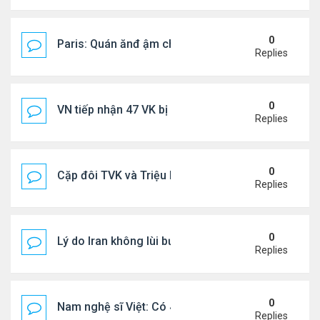
0
Paris: Quán ănđ ậm chất Việt đông kín khách chờ
Replies
0
VN tiếp nhận 47 VK bị Mỹ trục xuất, Công an khuy
Replies
0
Cặp đôi TVK và Triệu Mẫn được yêu thích nhất
Replies
0
Lý do Iran không lùi bước trước lời đe dọa của ôn
Replies
0
Nam nghệ sĩ Việt: Có 4 nhà ở Pháp, sống gần tháp E
Replies