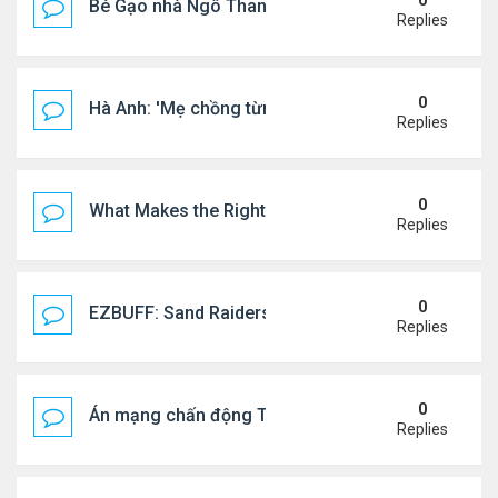
0
Bé Gạo nhà Ngô Thanh Vân dễ thương trong tiệc th
Replies
0
Hà Anh: 'Mẹ chồng từng ngạc nhiên vì tôi luôn trả ti
Replies
0
What Makes the Right Retail POS Matter?
Replies
0
EZBUFF: Sand Raiders of Sophie Farming Guide: B
Replies
0
Án mạng chấn động Thái lan: hai chị em người Nga b
Replies