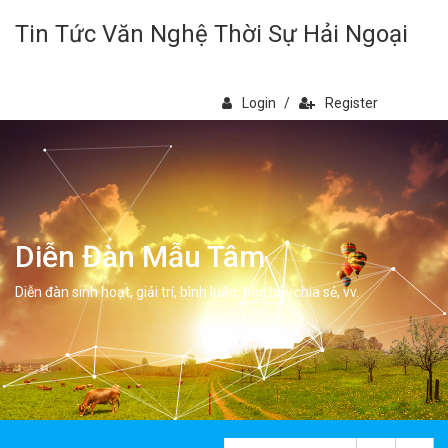
Tin Tức Văn Nghệ Thời Sự Hải Ngoại
Login
/
Register
Diễn Đàn Mẫu Tâm
Diễn đàn sinh hoạt, giải trí, bình luân, học hỏi, chia sẻ, vv.