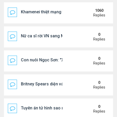
1060
Khamenei thiệt mạng trong cuộc tấn công phối hợp
Replies
0
Nữ ca sĩ rời VN sang Mỹ nói thẳng: "Tôi thấy không
Replies
0
Con nuôi Ngọc Sơn: "Xã hội này cần những bài hát 
Replies
0
Britney Spears diện váy xuyên thấu ra phố
Replies
0
Tuyên án tử hình sao nữ nổi tiếng
Replies