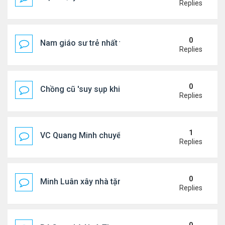
Replies
0
Nam giáo sư trẻ nhất thế giới ở tuổi 18
Replies
0
Chồng cũ 'suy sụp khi biết tin Nicole Kidman có tìn
Replies
1
VC Quang Minh chuyển về tổ ấm
Replies
0
Minh Luân xây nhà tặng cha mẹ
Replies