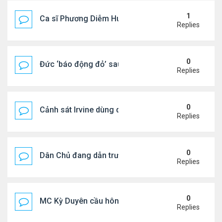
1
Ca sĩ Phương Diễm Huyền bị khởi tố
Replies
0
Đức ‘báo động đỏ’ sau vụ phát hiện UAV mang chấ
Replies
0
Cảnh sát Irvine dùng drone bắt kẻ trộm trong Wal
Replies
0
Dân Chủ đang dẫn trước Cộng Hòa trong các cuộc
Replies
0
MC Kỳ Duyên cầu hôn lại chồng cũ
Replies