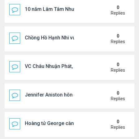
0
10 năm Lâm Tâm Như - Hoắc Kiến Hoa
Replies
0
Chồng Hồ Hạnh Nhi vui vẻ ôm người cũ của vợ
Replies
0
VC Châu Nhuận Phát, Lưu Gia Linh viếng vợ cũ ..
Replies
0
Jennifer Aniston hôn đắm đuối bạn trai trên du th
Replies
0
Hoàng tử George càng lớn càng điển trai
Replies