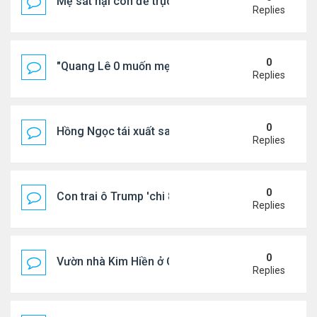
Mẹ sát hại con để trục lợi bảo hiểm
Replies
0
"Quang Lê 0 muốn mẹ thua kém người khác"
Replies
0
Hồng Ngọc tái xuất sau nhiều năm ở ẩn
Replies
0
Con trai ô Trump 'chi 8.5 triệu để xóa ràng buộc vớ
Replies
0
Vườn nhà Kim Hiền ở California
Replies