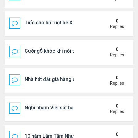
0
Tiếc cho bố ruột bé Xuân Mai ở Mỹ
Replies
0
Cường$ khóc khi nói thật về hôn nhân
Replies
0
Nhà hát đắt giá hàng đầu tg ở VN
Replies
0
Nghi phạm Việi sát hại cụ bà 91 tuổi, phi tang xác 
Replies
0
10 năm Lâm Tâm Như - Hoắc Kiến Hoa