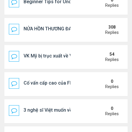
0
Beginner Tips for Understanding Diablo 4 Items 
Replies
308
NỬA HỒN THƯƠNG ĐAU..
Replies
54
VK Mỹ bị trục xuất về VN sống ra sao
Replies
0
Cố vấn cấp cao của FIFA từ chức để phán đối 'bán
Replies
0
3 nghệ sĩ Việt muốn về VN nhưng số phận an bài ở
Replies