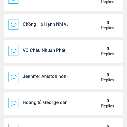
Replies
0
Chồng Hồ Hạnh Nhi vui vẻ ôm người cũ của vợ
Replies
0
VC Châu Nhuận Phát, Lưu Gia Linh viếng vợ cũ ..
Replies
0
Jennifer Aniston hôn đắm đuối bạn trai trên du th
Replies
0
Hoàng tử George càng lớn càng điển trai
Replies