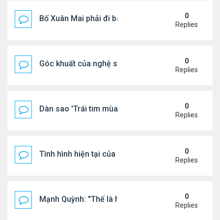
0
Bố Xuân Mai phải đi bán cơm ở Mỹ
Replies
0
Góc khuất của nghệ sĩ Hoài Tâm
Replies
0
Dàn sao 'Trái tim mùa thu' sau 26 năm
Replies
0
Tình hình hiện tại của Quang Lê
Replies
0
Mạnh Quỳnh: "Thế là hết"
Replies