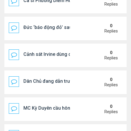
Ca sĩ Phương Diễm Huyền bị khởi tố
Replies
0
Đức ‘báo động đỏ’ sau vụ phát hiện UAV mang chấ
Replies
0
Cảnh sát Irvine dùng drone bắt kẻ trộm trong Wal
Replies
0
Dân Chủ đang dẫn trước Cộng Hòa trong các cuộc
Replies
0
MC Kỳ Duyên cầu hôn lại chồng cũ
Replies