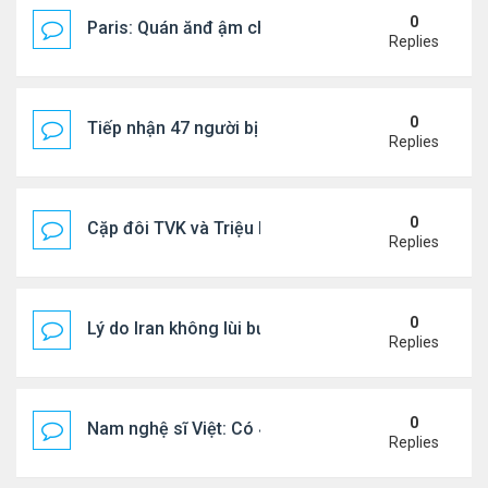
0
Paris: Quán ănđ ậm chất Việt đông kín khách chờ
Replies
0
Tiếp nhận 47 người bị Mỹ trục xuất, Công an khuy
Replies
0
Cặp đôi TVK và Triệu Mẫn được yêu thích nhất
Replies
0
Lý do Iran không lùi bước trước lời đe dọa của ôn
Replies
0
Nam nghệ sĩ Việt: Có 4 nhà ở Pháp, sống gần tháp E
Replies