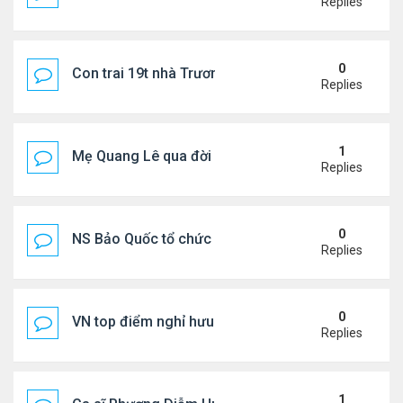
Replies
0
Con trai 19t nhà Trương Bá Chi - Tạ Đình Phong
Replies
1
Mẹ Quang Lê qua đời sau 2 năm đột quỵ.
Replies
0
NS Bảo Quốc tổ chức sn cho bà xã
Replies
0
VN top điểm nghỉ hưu lý tưởng cho người Mỹ
Replies
1