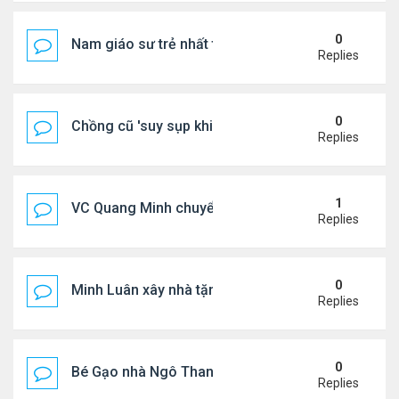
0
Nam giáo sư trẻ nhất thế giới ở tuổi 18
Replies
0
Chồng cũ 'suy sụp khi biết tin Nicole Kidman có tìn
Replies
1
VC Quang Minh chuyển về tổ ấm
Replies
0
Minh Luân xây nhà tặng cha mẹ
Replies
0
Bé Gạo nhà Ngô Thanh Vân dễ thương trong tiệc th
Replies