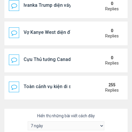
0
Ivanka Trump diện váy hở eo táo bạo, khoe vòng h
Replies
0
Vợ Kanye West diện đồ xẻ bạo, dự tiệc ở đảo Ibiza
Replies
0
Cựu Thủ tướng Canada đắm đuối khóa môi Katy Per
Replies
255
Toàn cảnh vụ kiện di sản CNS VŨ LINH
Replies
Hiển thị những bài viết cách đây