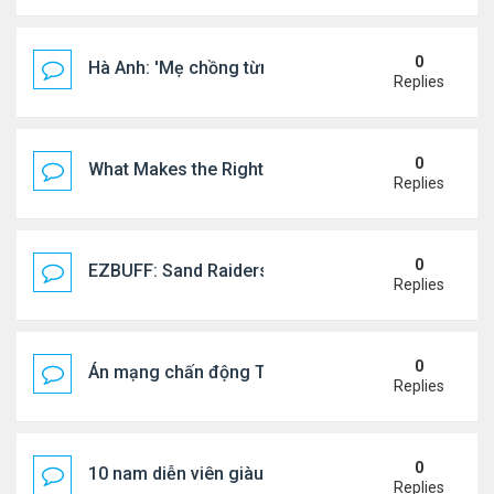
0
Hà Anh: 'Mẹ chồng từng ngạc nhiên vì tôi luôn trả ti
Replies
0
What Makes the Right Retail POS Matter?
Replies
0
EZBUFF: Sand Raiders of Sophie Farming Guide: B
Replies
0
Án mạng chấn động Thái lan: hai chị em người Nga b
Replies
0
10 nam diễn viên giàu nhất Trung Quốc 2026
Replies