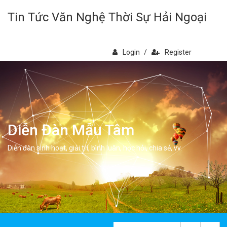
Tin Tức Văn Nghệ Thời Sự Hải Ngoại
Login
/
Register
Diễn Đàn Mẫu Tâm
Diễn đàn sinh hoạt, giải trí, bình luân, học hỏi, chia sẻ, vv.