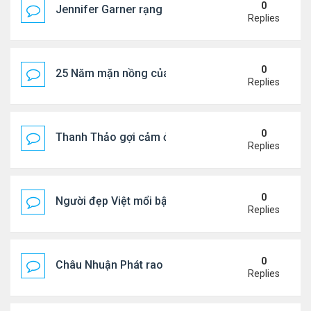
0
Jennifer Garner rạng rỡ bên bạn trai kém 6 tuổi
Replies
0
25 Năm mặn nồng của 'Điệp viên 007'
Replies
0
Thanh Thảo gợi cảm ở tuổi 49
Replies
0
Người đẹp Việt mổi bật giữa dàn sao châu Á
Replies
0
Châu Nhuận Phát rao bán tài sản
Replies