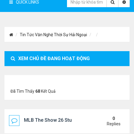
QUICK LINKS
Tin Tức Văn Nghệ Thời Sự Hải Ngoại
XEM CHỦ ĐỀ ĐANG HOẠT ĐỘNG
Đã Tìm Thấy
68
Kết Quả
0
MLB The Show 26 Stubs Tips for Efficient Market
Replies