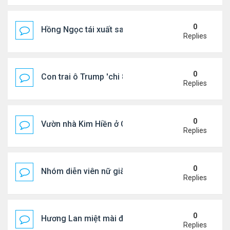
0
Hồng Ngọc tái xuất sau nhiều năm ở ẩn
Replies
0
Con trai ô Trump 'chi 8.5 triệu để xóa ràng buộc vớ
Replies
0
Vườn nhà Kim Hiền ở California
Replies
0
Nhóm diễn viên nữ giàu nhất thế giới
Replies
0
Hương Lan miệt mài đi hát ở tuổi 70
Replies