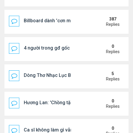
387
Billboard dành 'cơn mưa' lời khen BTS
Replies
0
4 người trong gđ gốc Việt thiệt mạng vì tai nạn xe 
Replies
5
Dòng Thơ Nhạc Lục Bát Trích Đoạn - Gõ Google: n
Replies
0
Hương Lan: 'Chồng tặng tôi khu vườn tình yêu'
Replies
0
Ca sĩ không làm gì vẫn kiếm được 400 triệu đồng/