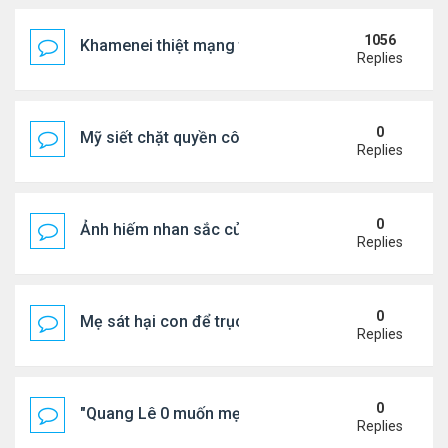
1056
Khamenei thiệt mạng trong cuộc tấn công phối hợp
Replies
0
Mỹ siết chặt quyền công dân theo nơi sinh, mở rộn
Replies
0
Ảnh hiếm nhan sắc của Thẩm Thuý Hằng
Replies
0
Mẹ sát hại con để trục lợi bảo hiểm
Replies
0
"Quang Lê 0 muốn mẹ thua kém người khác"
Replies