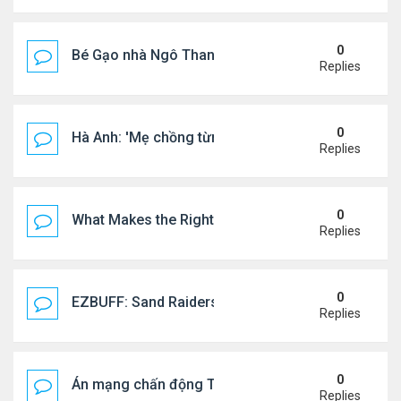
0
Bé Gạo nhà Ngô Thanh Vân dễ thương trong tiệc th
Replies
0
Hà Anh: 'Mẹ chồng từng ngạc nhiên vì tôi luôn trả ti
Replies
0
What Makes the Right Retail POS Matter?
Replies
0
EZBUFF: Sand Raiders of Sophie Farming Guide: B
Replies
0
Án mạng chấn động Thái lan: hai chị em người Nga b
Replies