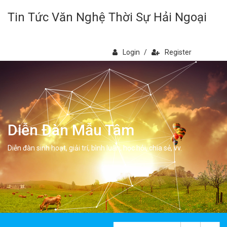
Tin Tức Văn Nghệ Thời Sự Hải Ngoại
Login
/
Register
Diễn Đàn Mẫu Tâm
Diễn đàn sinh hoạt, giải trí, bình luân, học hỏi, chia sẻ, vv.