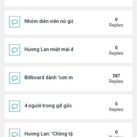
0
Nhóm diễn viên nữ giàu nhất thế giới
Replies
0
Hương Lan miệt mài đi hát ở tuổi 70
Replies
387
Billboard dành 'cơn mưa' lời khen BTS
Replies
0
4 người trong gđ gốc Việt thiệt mạng vì tai nạn xe 
Replies
0
Hương Lan: 'Chồng tặng tôi khu vườn tình yêu'