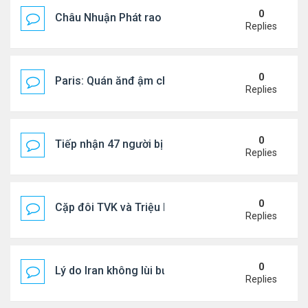
0
Châu Nhuận Phát rao bán tài sản
Replies
0
Paris: Quán ănđ ậm chất Việt đông kín khách chờ
Replies
0
Tiếp nhận 47 người bị Mỹ trục xuất, Công an khuy
Replies
0
Cặp đôi TVK và Triệu Mẫn được yêu thích nhất
Replies
0
Lý do Iran không lùi bước trước lời đe dọa của ôn
Replies