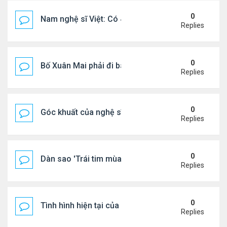
0
Nam nghệ sĩ Việt: Có 4 nhà ở Pháp, sống gần tháp E
Replies
0
Bố Xuân Mai phải đi bán cơm ở Mỹ
Replies
0
Góc khuất của nghệ sĩ Hoài Tâm
Replies
0
Dàn sao 'Trái tim mùa thu' sau 26 năm
Replies
0
Tình hình hiện tại của Quang Lê
Replies