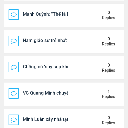
0
Mạnh Quỳnh: "Thế là hết"
Replies
0
Nam giáo sư trẻ nhất thế giới ở tuổi 18
Replies
0
Chồng cũ 'suy sụp khi biết tin Nicole Kidman có tìn
Replies
1
VC Quang Minh chuyển về tổ ấm
Replies
0
Minh Luân xây nhà tặng cha mẹ
Replies