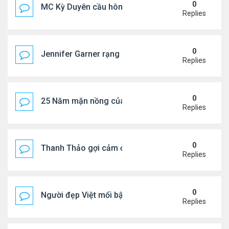
0
MC Kỳ Duyên cầu hôn lại chồng cũ
Replies
0
Jennifer Garner rạng rỡ bên bạn trai kém 6 tuổi
Replies
0
25 Năm mặn nồng của 'Điệp viên 007'
Replies
0
Thanh Thảo gợi cảm ở tuổi 49
Replies
0
Người đẹp Việt mổi bật giữa dàn sao châu Á
Replies