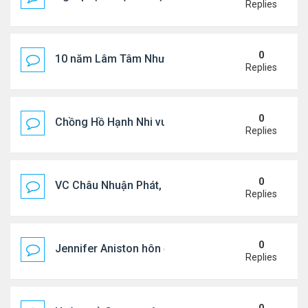
Replies
0
10 năm Lâm Tâm Như - Hoắc Kiến Hoa
Replies
0
Chồng Hồ Hạnh Nhi vui vẻ ôm người cũ của vợ
Replies
0
VC Châu Nhuận Phát, Lưu Gia Linh viếng vợ cũ ..
Replies
0
Jennifer Aniston hôn đắm đuối bạn trai trên du th
Replies