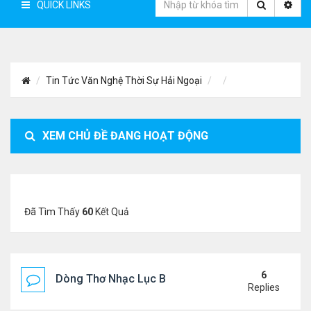
QUICK LINKS
Tin Tức Văn Nghệ Thời Sự Hải Ngoại
XEM CHỦ ĐỀ ĐANG HOẠT ĐỘNG
Đã Tìm Thấy
60
Kết Quả
6
Dòng Thơ Nhạc Lục Bát Trích Đoạn - Gõ Google: n
Replies