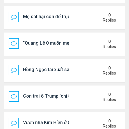
0
Mẹ sát hại con để trục lợi bảo hiểm
Replies
0
"Quang Lê 0 muốn mẹ thua kém người khác"
Replies
0
Hồng Ngọc tái xuất sau nhiều năm ở ẩn
Replies
0
Con trai ô Trump 'chi 8.5 triệu để xóa ràng buộc vớ
Replies
0
Vườn nhà Kim Hiền ở California
Replies