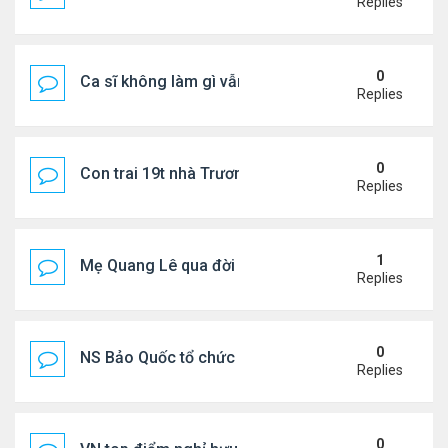
Replies
0
Ca sĩ không làm gì vẫn kiếm được 400 triệu đồng/
Replies
0
Con trai 19t nhà Trương Bá Chi - Tạ Đình Phong
Replies
1
Mẹ Quang Lê qua đời sau 2 năm đột quỵ.
Replies
0
NS Bảo Quốc tổ chức sn cho bà xã
Replies
0