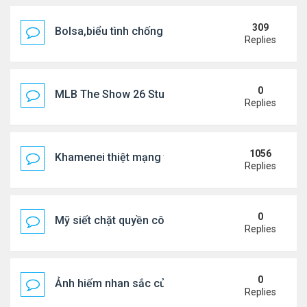
309
Bolsa,biểu tình chống ca nô.
Replies
0
MLB The Show 26 Stubs Tips for Efficient Market
Replies
1056
Khamenei thiệt mạng trong cuộc tấn công phối hợp
Replies
0
Mỹ siết chặt quyền công dân theo nơi sinh, mở rộn
Replies
0
Ảnh hiếm nhan sắc của Thẩm Thuý Hằng
Replies