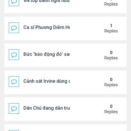
VN top điểm nghỉ hưu lý tưởng cho người Mỹ
Replies
1
Ca sĩ Phương Diễm Huyền bị khởi tố
Replies
0
Đức ‘báo động đỏ’ sau vụ phát hiện UAV mang chấ
Replies
0
Cảnh sát Irvine dùng drone bắt kẻ trộm trong Wal
Replies
0
Dân Chủ đang dẫn trước Cộng Hòa trong các cuộc
Replies