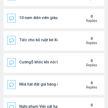
0
10 nam diễn viên giàu nhất Trung Quốc 2026
Replies
0
Tiếc cho bố ruột bé Xuân Mai ở Mỹ
Replies
0
Cường$ khóc khi nói thật về hôn nhân
Replies
0
Nhà hát đắt giá hàng đầu tg ở VN
Replies
0
Nghi phạm Việi sát hại cụ bà 91 tuổi, phi tang xác 