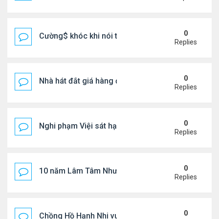
0
Cường$ khóc khi nói thật về hôn nhân
Replies
0
Nhà hát đắt giá hàng đầu tg ở VN
Replies
0
Nghi phạm Việi sát hại cụ bà 91 tuổi, phi tang xác 
Replies
0
10 năm Lâm Tâm Như - Hoắc Kiến Hoa
Replies
0
Chồng Hồ Hạnh Nhi vui vẻ ôm người cũ của vợ