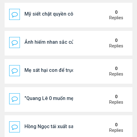
0
Mỹ siết chặt quyền công dân theo nơi sinh, mở rộn
Replies
0
Ảnh hiếm nhan sắc của Thẩm Thuý Hằng
Replies
0
Mẹ sát hại con để trục lợi bảo hiểm
Replies
0
"Quang Lê 0 muốn mẹ thua kém người khác"
Replies
0
Hồng Ngọc tái xuất sau nhiều năm ở ẩn
Replies