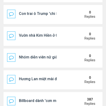
0
Con trai ô Trump 'chi 8.5 triệu để xóa ràng buộc vớ
Replies
0
Vườn nhà Kim Hiền ở California
Replies
0
Nhóm diễn viên nữ giàu nhất thế giới
Replies
0
Hương Lan miệt mài đi hát ở tuổi 70
Replies
387
Billboard dành 'cơn mưa' lời khen BTS
Replies