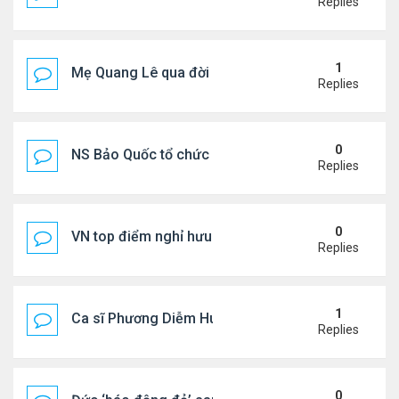
Replies
1
Mẹ Quang Lê qua đời sau 2 năm đột quỵ.
Replies
0
NS Bảo Quốc tổ chức sn cho bà xã
Replies
0
VN top điểm nghỉ hưu lý tưởng cho người Mỹ
Replies
1
Ca sĩ Phương Diễm Huyền bị khởi tố
Replies
0