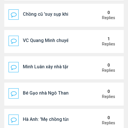
0
Chồng cũ 'suy sụp khi biết tin Nicole Kidman có tìn
Replies
1
VC Quang Minh chuyển về tổ ấm
Replies
0
Minh Luân xây nhà tặng cha mẹ
Replies
0
Bé Gạo nhà Ngô Thanh Vân dễ thương trong tiệc th
Replies
0
Hà Anh: 'Mẹ chồng từng ngạc nhiên vì tôi luôn trả ti
Replies