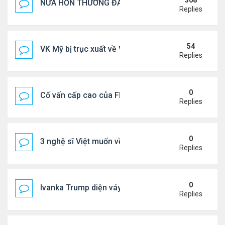
308
NỬA HỒN THƯƠNG ĐAU..
Replies
54
VK Mỹ bị trục xuất về VN sống ra sao
Replies
0
Cố vấn cấp cao của FIFA từ chức để phán đối 'bán
Replies
0
3 nghệ sĩ Việt muốn về VN nhưng số phận an bài ở
Replies
0
Ivanka Trump diện váy hở eo táo bạo, khoe vòng h
Replies