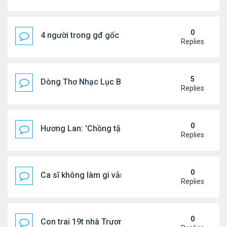
0
4 người trong gđ gốc Việt thiệt mạng vì tai nạn xe 
Replies
5
Dòng Thơ Nhạc Lục Bát Trích Đoạn - Gõ Google: n
Replies
0
Hương Lan: 'Chồng tặng tôi khu vườn tình yêu'
Replies
0
Ca sĩ không làm gì vẫn kiếm được 400 triệu đồng/
Replies
0
Con trai 19t nhà Trương Bá Chi - Tạ Đình Phong