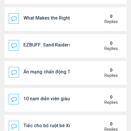
0
What Makes the Right Retail POS Matter?
Replies
0
EZBUFF: Sand Raiders of Sophie Farming Guide: B
Replies
0
Án mạng chấn động Thái lan: hai chị em người Nga b
Replies
0
10 nam diễn viên giàu nhất Trung Quốc 2026
Replies
0
Tiếc cho bố ruột bé Xuân Mai ở Mỹ
Replies