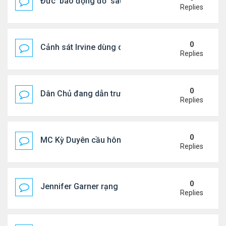
Đức ‘báo động đỏ’ sau vụ phát hiện UAV mang chấ
Replies
0
Cảnh sát Irvine dùng drone bắt kẻ trộm trong Wal
Replies
0
Dân Chủ đang dẫn trước Cộng Hòa trong các cuộc
Replies
0
MC Kỳ Duyên cầu hôn lại chồng cũ
Replies
0
Jennifer Garner rạng rỡ bên bạn trai kém 6 tuổi
Replies