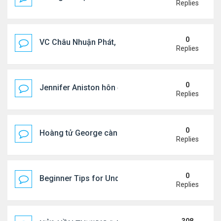
Replies
0
VC Châu Nhuận Phát, Lưu Gia Linh viếng vợ cũ ..
Replies
0
Jennifer Aniston hôn đắm đuối bạn trai trên du th
Replies
0
Hoàng tử George càng lớn càng điển trai
Replies
0
Beginner Tips for Understanding Diablo 4 Items 
Replies