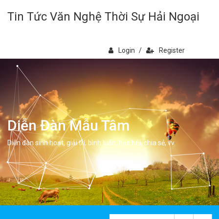
Tin Tức Văn Nghệ Thời Sự Hải Ngoại
Login
/
Register
Diễn Đàn Mẫu Tâm
Diễn đàn sinh hoạt, giải trí, bình luân, học hỏi, chia sẻ, vv.