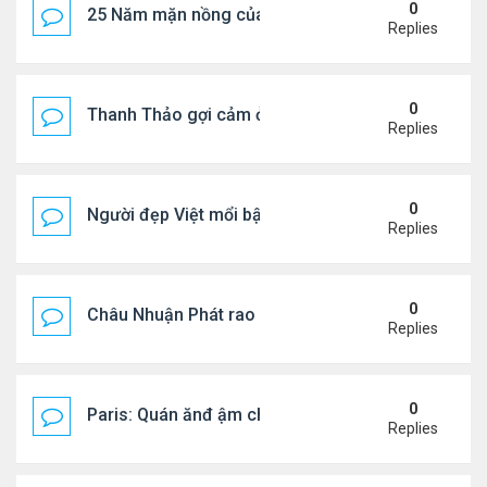
0
25 Năm mặn nồng của 'Điệp viên 007'
Replies
0
Thanh Thảo gợi cảm ở tuổi 49
Replies
0
Người đẹp Việt mổi bật giữa dàn sao châu Á
Replies
0
Châu Nhuận Phát rao bán tài sản
Replies
0
Paris: Quán ănđ ậm chất Việt đông kín khách chờ
Replies