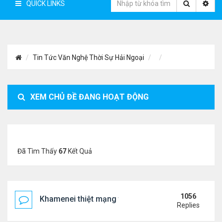
QUICK LINKS
Tin Tức Văn Nghệ Thời Sự Hải Ngoại
XEM CHỦ ĐỀ ĐANG HOẠT ĐỘNG
Đã Tìm Thấy
67
Kết Quả
1056
Khamenei thiệt mạng trong cuộc tấn công phối hợp
Replies