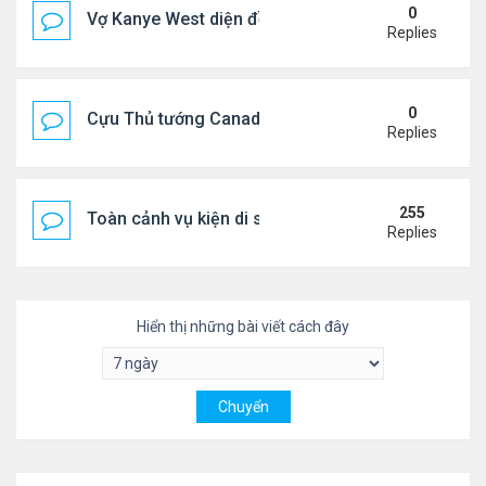
0
Vợ Kanye West diện đồ xẻ bạo, dự tiệc ở đảo Ibiza
Replies
0
Cựu Thủ tướng Canada đắm đuối khóa môi Katy Per
Replies
255
Toàn cảnh vụ kiện di sản CNS VŨ LINH
Replies
Hiển thị những bài viết cách đây