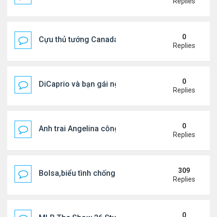
Replies
0
Cựu thủ tướng Canada & gf tình tứ trên biển Hy Lạ
Replies
0
DiCaprio và bạn gái nghỉ dưỡng ở Địa Trung Hải
Replies
0
Anh trai Angelina công khai đồng tính ở tuổi 53
Replies
309
Bolsa,biểu tình chống ca nô.
Replies
0