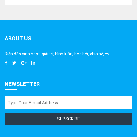
ABOUT US
Diễn đàn sinh hoạt, giải trí, bình luân, học hỏi, chia sẻ, vv.
NEWSLETTER
SUBSCRIBE