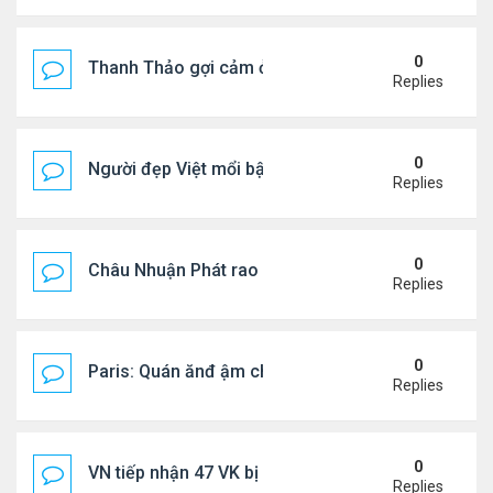
0
Thanh Thảo gợi cảm ở tuổi 49
Replies
0
Người đẹp Việt mổi bật giữa dàn sao châu Á
Replies
0
Châu Nhuận Phát rao bán tài sản
Replies
0
Paris: Quán ănđ ậm chất Việt đông kín khách chờ
Replies
0
VN tiếp nhận 47 VK bị Mỹ trục xuất, Công an khuy
Replies