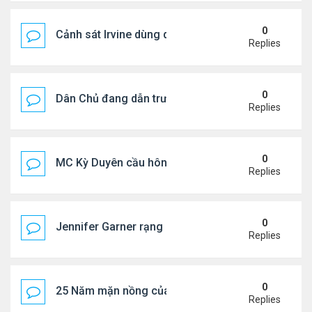
0
Cảnh sát Irvine dùng drone bắt kẻ trộm trong Wal
Replies
0
Dân Chủ đang dẫn trước Cộng Hòa trong các cuộc
Replies
0
MC Kỳ Duyên cầu hôn lại chồng cũ
Replies
0
Jennifer Garner rạng rỡ bên bạn trai kém 6 tuổi
Replies
0
25 Năm mặn nồng của 'Điệp viên 007'
Replies