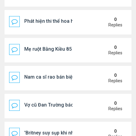
0
Phát hiện thi thể hoa hậu trong túi xách giữa rừng
Replies
0
Mẹ ruột Bằng Kiều 85 tuổi: "Miếng ăn vào mồm là 
Replies
0
Nam ca sĩ rao bán biệt thự ở Saigon
Replies
0
Vợ cũ Đan Trường báo tin vui
Replies
0
'Britney suy sụp khi nhận tin nhắn chia tay của Jus