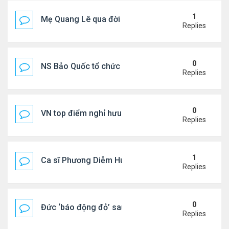
1
Mẹ Quang Lê qua đời sau 2 năm đột quỵ.
Replies
0
NS Bảo Quốc tổ chức sn cho bà xã
Replies
0
VN top điểm nghỉ hưu lý tưởng cho người Mỹ
Replies
1
Ca sĩ Phương Diễm Huyền bị khởi tố
Replies
0
Đức ‘báo động đỏ’ sau vụ phát hiện UAV mang chấ
Replies