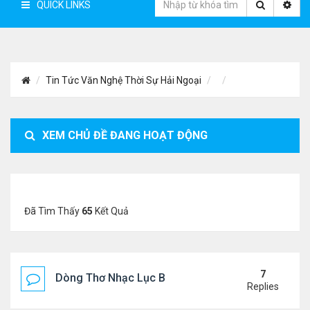
QUICK LINKS
Tin Tức Văn Nghệ Thời Sự Hải Ngoại
XEM CHỦ ĐỀ ĐANG HOẠT ĐỘNG
Đã Tìm Thấy
65
Kết Quả
7
Dòng Thơ Nhạc Lục Bát Trích Đoạn - Gõ Google: n
Replies