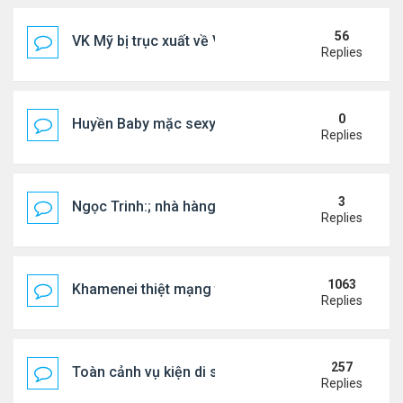
56
VK Mỹ bị trục xuất về VN sống ra sao
Replies
0
Huyền Baby mặc sexy dạo phố Mỹ
Replies
3
Ngọc Trinh:; nhà hàng đóng cửa, tình duyên lận đ
Replies
1063
Khamenei thiệt mạng trong cuộc tấn công phối hợp
Replies
257
Toàn cảnh vụ kiện di sản CNS VŨ LINH
Replies