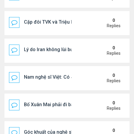
0
Cặp đôi TVK và Triệu Mẫn được yêu thích nhất
Replies
0
Lý do Iran không lùi bước trước lời đe dọa của ôn
Replies
0
Nam nghệ sĩ Việt: Có 4 nhà ở Pháp, sống gần tháp E
Replies
0
Bố Xuân Mai phải đi bán cơm ở Mỹ
Replies
0
Góc khuất của nghệ sĩ Hoài Tâm