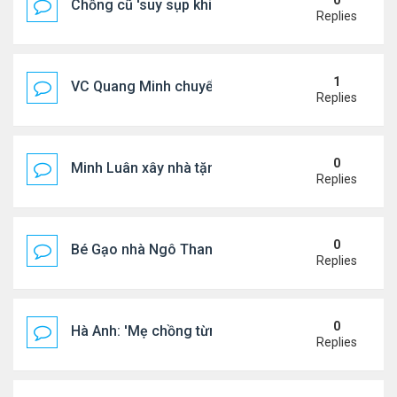
0
Chồng cũ 'suy sụp khi biết tin Nicole Kidman có tìn
Replies
1
VC Quang Minh chuyển về tổ ấm
Replies
0
Minh Luân xây nhà tặng cha mẹ
Replies
0
Bé Gạo nhà Ngô Thanh Vân dễ thương trong tiệc th
Replies
0
Hà Anh: 'Mẹ chồng từng ngạc nhiên vì tôi luôn trả ti
Replies