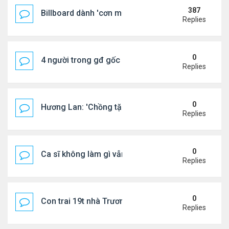
387
Billboard dành 'cơn mưa' lời khen BTS
Replies
0
4 người trong gđ gốc Việt thiệt mạng vì tai nạn xe 
Replies
0
Hương Lan: 'Chồng tặng tôi khu vườn tình yêu'
Replies
0
Ca sĩ không làm gì vẫn kiếm được 400 triệu đồng/
Replies
0
Con trai 19t nhà Trương Bá Chi - Tạ Đình Phong
Replies