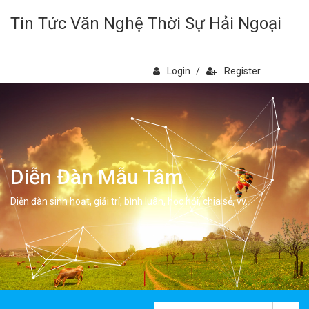
Tin Tức Văn Nghệ Thời Sự Hải Ngoại
Login
/
Register
Diễn Đàn Mẫu Tâm
Diễn đàn sinh hoạt, giải trí, bình luân, học hỏi, chia sẻ, vv.