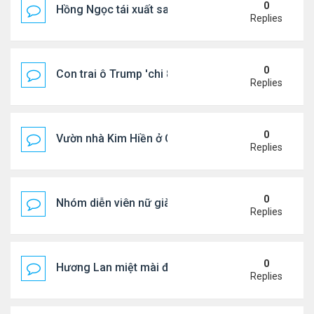
0
Hồng Ngọc tái xuất sau nhiều năm ở ẩn
Replies
0
Con trai ô Trump 'chi 8.5 triệu để xóa ràng buộc vớ
Replies
0
Vườn nhà Kim Hiền ở California
Replies
0
Nhóm diễn viên nữ giàu nhất thế giới
Replies
0
Hương Lan miệt mài đi hát ở tuổi 70
Replies