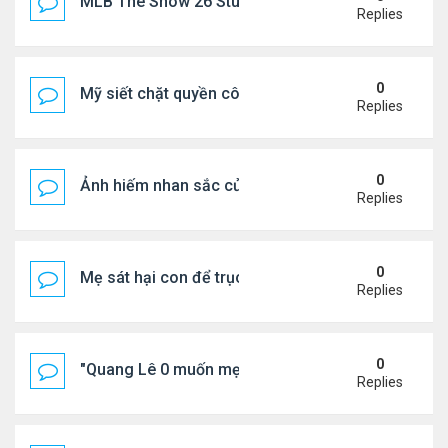
MLB The Show 26 Stubs Tips for Efficient Market
Replies
0
Mỹ siết chặt quyền công dân theo nơi sinh, mở rộn
Replies
0
Ảnh hiếm nhan sắc của Thẩm Thuý Hằng
Replies
0
Mẹ sát hại con để trục lợi bảo hiểm
Replies
0
"Quang Lê 0 muốn mẹ thua kém người khác"
Replies