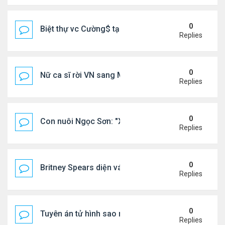
0
Biệt thự vc Cường$ tại Lạng Sơn
Replies
0
Nữ ca sĩ rời VN sang Mỹ nói thẳng: "Tôi thấy không
Replies
0
Con nuôi Ngọc Sơn: "Xã hội này cần những bài hát 
Replies
0
Britney Spears diện váy xuyên thấu ra phố
Replies
0
Tuyên án tử hình sao nữ nổi tiếng
Replies