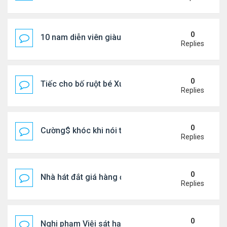
0
10 nam diễn viên giàu nhất Trung Quốc 2026
Replies
0
Tiếc cho bố ruột bé Xuân Mai ở Mỹ
Replies
0
Cường$ khóc khi nói thật về hôn nhân
Replies
0
Nhà hát đắt giá hàng đầu tg ở VN
Replies
0
Nghi phạm Việi sát hại cụ bà 91 tuổi, phi tang xác 