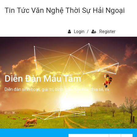
Tin Tức Văn Nghệ Thời Sự Hải Ngoại
Login
/
Register
Diễn Đàn Mẫu Tâm
Diễn đàn sinh hoạt, giải trí, bình luân, học hỏi, chia sẻ, vv.