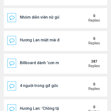
0
Nhóm diễn viên nữ giàu nhất thế giới
Replies
0
Hương Lan miệt mài đi hát ở tuổi 70
Replies
387
Billboard dành 'cơn mưa' lời khen BTS
Replies
0
4 người trong gđ gốc Việt thiệt mạng vì tai nạn xe 
Replies
0
Hương Lan: 'Chồng tặng tôi khu vườn tình yêu'