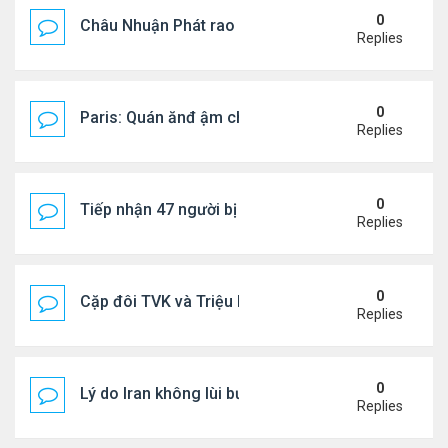
0
Châu Nhuận Phát rao bán tài sản
Replies
0
Paris: Quán ănđ ậm chất Việt đông kín khách chờ
Replies
0
Tiếp nhận 47 người bị Mỹ trục xuất, Công an khuy
Replies
0
Cặp đôi TVK và Triệu Mẫn được yêu thích nhất
Replies
0
Lý do Iran không lùi bước trước lời đe dọa của ôn
Replies