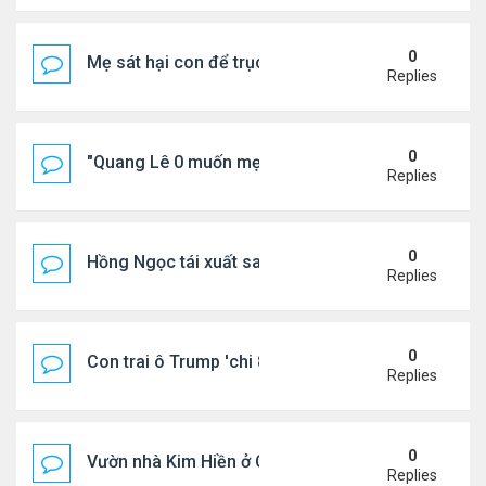
0
Mẹ sát hại con để trục lợi bảo hiểm
Replies
0
"Quang Lê 0 muốn mẹ thua kém người khác"
Replies
0
Hồng Ngọc tái xuất sau nhiều năm ở ẩn
Replies
0
Con trai ô Trump 'chi 8.5 triệu để xóa ràng buộc vớ
Replies
0
Vườn nhà Kim Hiền ở California
Replies