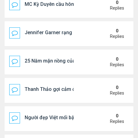
0
MC Kỳ Duyên cầu hôn lại chồng cũ
Replies
0
Jennifer Garner rạng rỡ bên bạn trai kém 6 tuổi
Replies
0
25 Năm mặn nồng của 'Điệp viên 007'
Replies
0
Thanh Thảo gợi cảm ở tuổi 49
Replies
0
Người đẹp Việt mổi bật giữa dàn sao châu Á
Replies