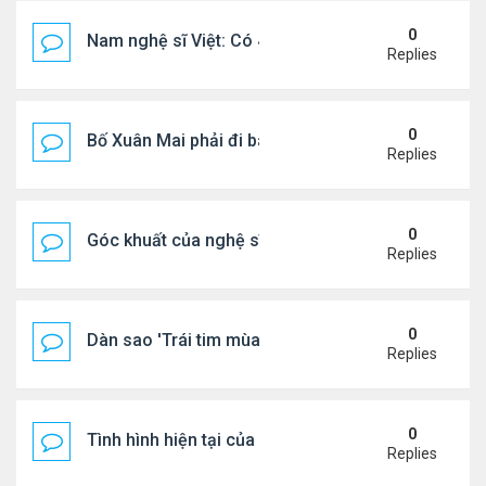
0
Nam nghệ sĩ Việt: Có 4 nhà ở Pháp, sống gần tháp E
Replies
0
Bố Xuân Mai phải đi bán cơm ở Mỹ
Replies
0
Góc khuất của nghệ sĩ Hoài Tâm
Replies
0
Dàn sao 'Trái tim mùa thu' sau 26 năm
Replies
0
Tình hình hiện tại của Quang Lê
Replies