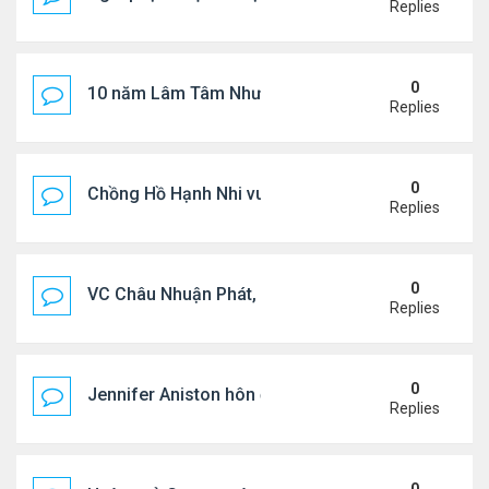
Replies
0
10 năm Lâm Tâm Như - Hoắc Kiến Hoa
Replies
0
Chồng Hồ Hạnh Nhi vui vẻ ôm người cũ của vợ
Replies
0
VC Châu Nhuận Phát, Lưu Gia Linh viếng vợ cũ ..
Replies
0
Jennifer Aniston hôn đắm đuối bạn trai trên du th
Replies