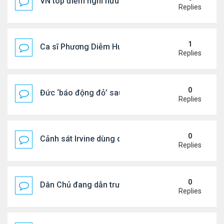
VN top điểm nghỉ hưu lý tưởng cho người Mỹ
Replies
1
Ca sĩ Phương Diễm Huyền bị khởi tố
Replies
0
Đức ‘báo động đỏ’ sau vụ phát hiện UAV mang chấ
Replies
0
Cảnh sát Irvine dùng drone bắt kẻ trộm trong Wal
Replies
0
Dân Chủ đang dẫn trước Cộng Hòa trong các cuộc
Replies