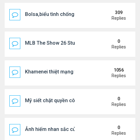
309
Bolsa,biểu tình chống ca nô.
Replies
0
MLB The Show 26 Stubs Tips for Efficient Market
Replies
1056
Khamenei thiệt mạng trong cuộc tấn công phối hợp
Replies
0
Mỹ siết chặt quyền công dân theo nơi sinh, mở rộn
Replies
0
Ảnh hiếm nhan sắc của Thẩm Thuý Hằng
Replies