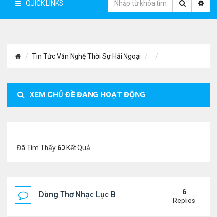
QUICK LINKS
Tin Tức Văn Nghệ Thời Sự Hải Ngoại
XEM CHỦ ĐỀ ĐANG HOẠT ĐỘNG
Đã Tìm Thấy
60
Kết Quả
6
Dòng Thơ Nhạc Lục Bát Trích Đoạn - Gõ Google: n
Replies