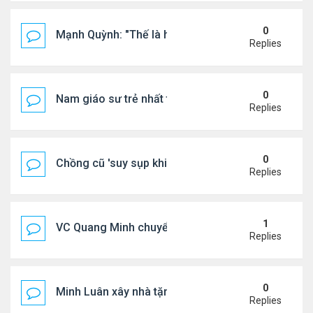
0
Mạnh Quỳnh: "Thế là hết"
Replies
0
Nam giáo sư trẻ nhất thế giới ở tuổi 18
Replies
0
Chồng cũ 'suy sụp khi biết tin Nicole Kidman có tìn
Replies
1
VC Quang Minh chuyển về tổ ấm
Replies
0
Minh Luân xây nhà tặng cha mẹ
Replies