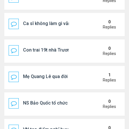
Replies
0
Ca sĩ không làm gì vẫn kiếm được 400 triệu đồng/
Replies
0
Con trai 19t nhà Trương Bá Chi - Tạ Đình Phong
Replies
1
Mẹ Quang Lê qua đời sau 2 năm đột quỵ.
Replies
0
NS Bảo Quốc tổ chức sn cho bà xã
Replies
0