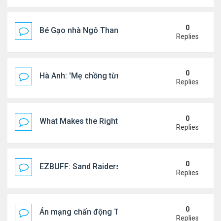
0
Bé Gạo nhà Ngô Thanh Vân dễ thương trong tiệc th
Replies
0
Hà Anh: 'Mẹ chồng từng ngạc nhiên vì tôi luôn trả ti
Replies
0
What Makes the Right Retail POS Matter?
Replies
0
EZBUFF: Sand Raiders of Sophie Farming Guide: B
Replies
0
Án mạng chấn động Thái lan: hai chị em người Nga b
Replies