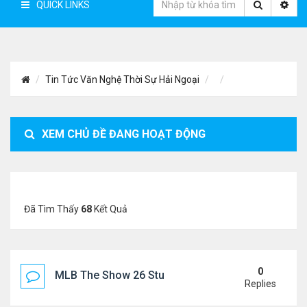
QUICK LINKS
Tin Tức Văn Nghệ Thời Sự Hải Ngoại
XEM CHỦ ĐỀ ĐANG HOẠT ĐỘNG
Đã Tìm Thấy
68
Kết Quả
0
MLB The Show 26 Stubs Tips for Efficient Market
Replies