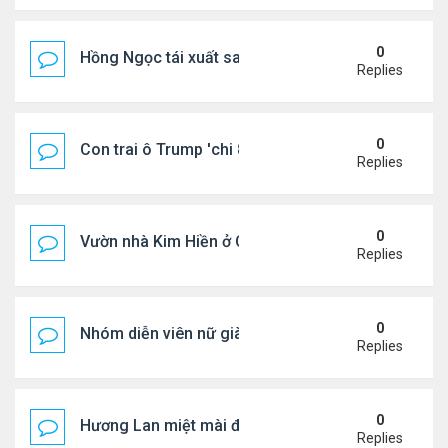
0
Hồng Ngọc tái xuất sau nhiều năm ở ẩn
Replies
0
Con trai ô Trump 'chi 8.5 triệu để xóa ràng buộc vớ
Replies
0
Vườn nhà Kim Hiền ở California
Replies
0
Nhóm diễn viên nữ giàu nhất thế giới
Replies
0
Hương Lan miệt mài đi hát ở tuổi 70
Replies