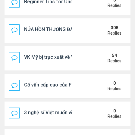
0
Beginner Tips for Understanding Diablo 4 Items 
Replies
308
NỬA HỒN THƯƠNG ĐAU..
Replies
54
VK Mỹ bị trục xuất về VN sống ra sao
Replies
0
Cố vấn cấp cao của FIFA từ chức để phán đối 'bán
Replies
0
3 nghệ sĩ Việt muốn về VN nhưng số phận an bài ở
Replies