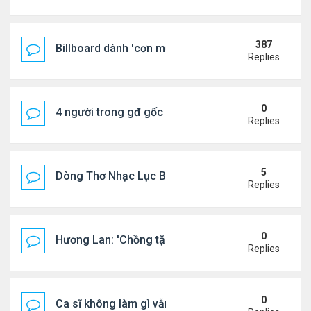
387
Billboard dành 'cơn mưa' lời khen BTS
Replies
0
4 người trong gđ gốc Việt thiệt mạng vì tai nạn xe 
Replies
5
Dòng Thơ Nhạc Lục Bát Trích Đoạn - Gõ Google: n
Replies
0
Hương Lan: 'Chồng tặng tôi khu vườn tình yêu'
Replies
0
Ca sĩ không làm gì vẫn kiếm được 400 triệu đồng/