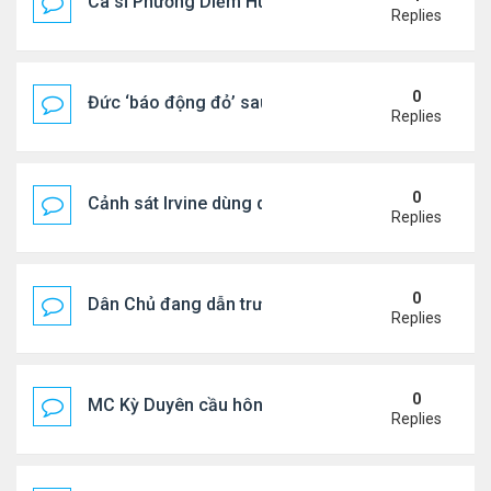
Ca sĩ Phương Diễm Huyền bị khởi tố
Replies
0
Đức ‘báo động đỏ’ sau vụ phát hiện UAV mang chấ
Replies
0
Cảnh sát Irvine dùng drone bắt kẻ trộm trong Wal
Replies
0
Dân Chủ đang dẫn trước Cộng Hòa trong các cuộc
Replies
0
MC Kỳ Duyên cầu hôn lại chồng cũ
Replies