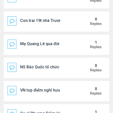
Replies
0
Con trai 19t nhà Trương Bá Chi - Tạ Đình Phong
Replies
1
Mẹ Quang Lê qua đời sau 2 năm đột quỵ.
Replies
0
NS Bảo Quốc tổ chức sn cho bà xã
Replies
0
VN top điểm nghỉ hưu lý tưởng cho người Mỹ
Replies
1