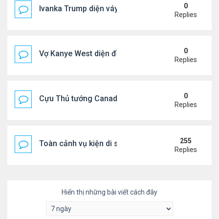
0
Ivanka Trump diện váy hở eo táo bạo, khoe vòng h
Replies
0
Vợ Kanye West diện đồ xẻ bạo, dự tiệc ở đảo Ibiza
Replies
0
Cựu Thủ tướng Canada đắm đuối khóa môi Katy Per
Replies
255
Toàn cảnh vụ kiện di sản CNS VŨ LINH
Replies
Hiển thị những bài viết cách đây