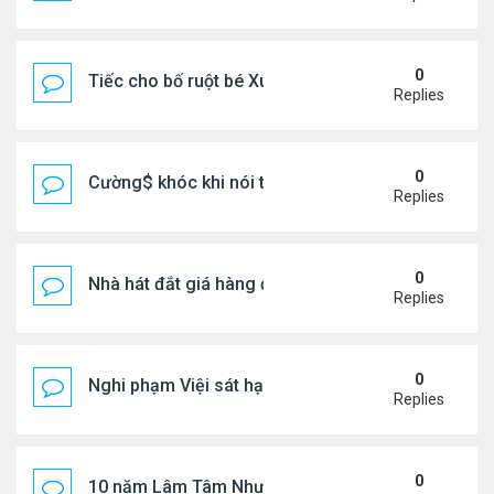
0
Tiếc cho bố ruột bé Xuân Mai ở Mỹ
Replies
0
Cường$ khóc khi nói thật về hôn nhân
Replies
0
Nhà hát đắt giá hàng đầu tg ở VN
Replies
0
Nghi phạm Việi sát hại cụ bà 91 tuổi, phi tang xác 
Replies
0
10 năm Lâm Tâm Như - Hoắc Kiến Hoa