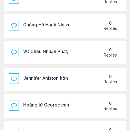
Replies
0
Chồng Hồ Hạnh Nhi vui vẻ ôm người cũ của vợ
Replies
0
VC Châu Nhuận Phát, Lưu Gia Linh viếng vợ cũ ..
Replies
0
Jennifer Aniston hôn đắm đuối bạn trai trên du th
Replies
0
Hoàng tử George càng lớn càng điển trai
Replies