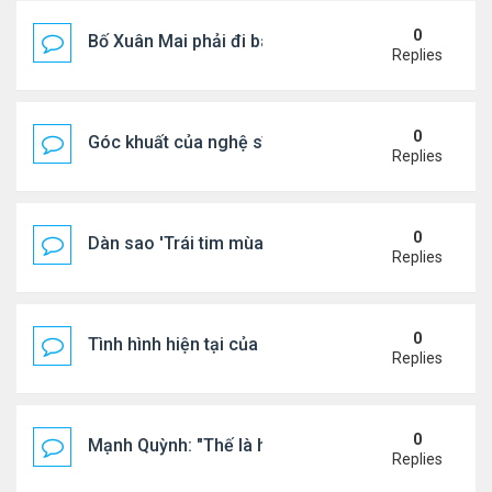
0
Bố Xuân Mai phải đi bán cơm ở Mỹ
Replies
0
Góc khuất của nghệ sĩ Hoài Tâm
Replies
0
Dàn sao 'Trái tim mùa thu' sau 26 năm
Replies
0
Tình hình hiện tại của Quang Lê
Replies
0
Mạnh Quỳnh: "Thế là hết"
Replies