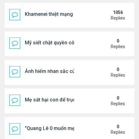
1056
Khamenei thiệt mạng trong cuộc tấn công phối hợp
Replies
0
Mỹ siết chặt quyền công dân theo nơi sinh, mở rộn
Replies
0
Ảnh hiếm nhan sắc của Thẩm Thuý Hằng
Replies
0
Mẹ sát hại con để trục lợi bảo hiểm
Replies
0
"Quang Lê 0 muốn mẹ thua kém người khác"
Replies