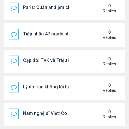
0
Paris: Quán ănđ ậm chất Việt đông kín khách chờ
Replies
0
Tiếp nhận 47 người bị Mỹ trục xuất, Công an khuy
Replies
0
Cặp đôi TVK và Triệu Mẫn được yêu thích nhất
Replies
0
Lý do Iran không lùi bước trước lời đe dọa của ôn
Replies
0
Nam nghệ sĩ Việt: Có 4 nhà ở Pháp, sống gần tháp E
Replies