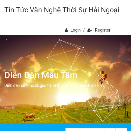
Tin Tức Văn Nghệ Thời Sự Hải Ngoại
Login
/
Register
Diễn Đàn Mẫu Tâm
Diễn đàn sinh hoạt, giải trí, bình luân, học hỏi, chia sẻ, vv.