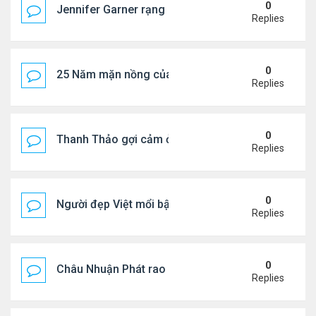
0
Jennifer Garner rạng rỡ bên bạn trai kém 6 tuổi
Replies
0
25 Năm mặn nồng của 'Điệp viên 007'
Replies
0
Thanh Thảo gợi cảm ở tuổi 49
Replies
0
Người đẹp Việt mổi bật giữa dàn sao châu Á
Replies
0
Châu Nhuận Phát rao bán tài sản
Replies