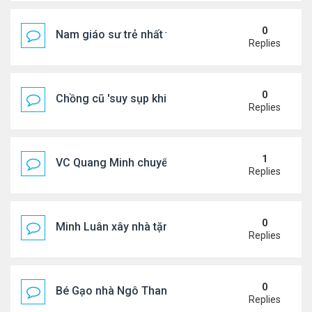
0
Nam giáo sư trẻ nhất thế giới ở tuổi 18
Replies
0
Chồng cũ 'suy sụp khi biết tin Nicole Kidman có tìn
Replies
1
VC Quang Minh chuyển về tổ ấm
Replies
0
Minh Luân xây nhà tặng cha mẹ
Replies
0
Bé Gạo nhà Ngô Thanh Vân dễ thương trong tiệc th
Replies