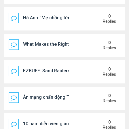
0
Hà Anh: 'Mẹ chồng từng ngạc nhiên vì tôi luôn trả ti
Replies
0
What Makes the Right Retail POS Matter?
Replies
0
EZBUFF: Sand Raiders of Sophie Farming Guide: B
Replies
0
Án mạng chấn động Thái lan: hai chị em người Nga b
Replies
0
10 nam diễn viên giàu nhất Trung Quốc 2026
Replies