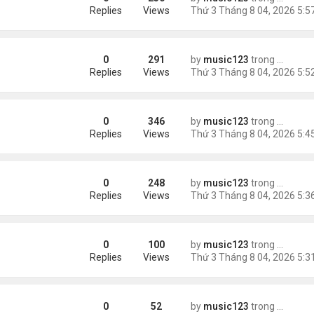
Replies
Views
0
291
by
music123
trong
Tin Tức
Replies
Views
0
346
by
music123
trong
Tin Tức
châu Á
Replies
Views
0
248
by
music123
trong
Tin Tức
Replies
Views
0
100
by
music123
trong
46 năm n
n khách chờ
Replies
Views
0
52
by
music123
trong
46 năm n
ông an khuyến cáo