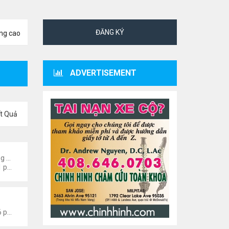
ĐĂNG KÝ
ng cao
ADVERTISEMENT
t Quả
ng
Đọc và nghe truyện Online
Thứ 5 Tháng 7 23, 2026 8:01 pm
n Tức Văn Nghệ Hải Ngoại
Thứ 6 Tháng 1 08, 2021 4:26 pm