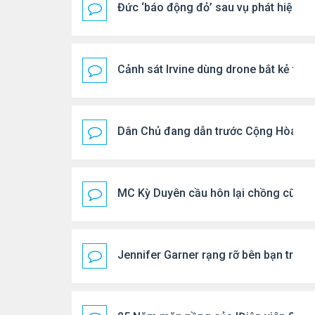
Đức ‘báo động đỏ’ sau vụ phát hiện U
Cảnh sát Irvine dùng drone bắt kẻ trộ
Dân Chủ đang dẫn trước Cộng Hòa tro
MC Kỳ Duyên cầu hôn lại chồng cũ
Jennifer Garner rạng rỡ bên bạn trai k