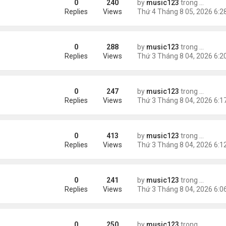
0
240
by
music123
trong
Tin Tức
AV mang chất nổ ở sân bay
Replies
Views
0
288
by
music123
trong
Tin Tức
m trong Walmart
Replies
Views
0
247
by
music123
trong
Tin Tức
ng các cuộc thăm dò dư luận
Replies
Views
0
413
by
music123
trong
Tin Tức
Replies
Views
0
241
by
music123
trong
Tin Tức
ém 6 tuổi
Replies
Views
0
250
by
music123
trong
Tin Tức