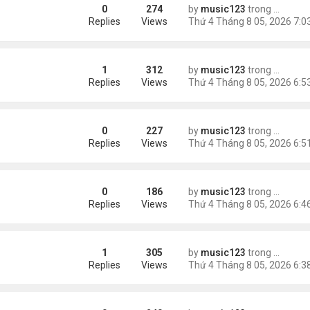
0
274
by
music123
trong
Tin Tức
ình Phong
Replies
Views
1
312
by
music123
trong
Tin Tức
uỵ.
Replies
Views
0
227
by
music123
trong
Tin Tức
Replies
Views
0
186
by
music123
trong
Tin Tức
ười Mỹ
Replies
Views
1
305
by
music123
trong
Tin Tức
Replies
Views