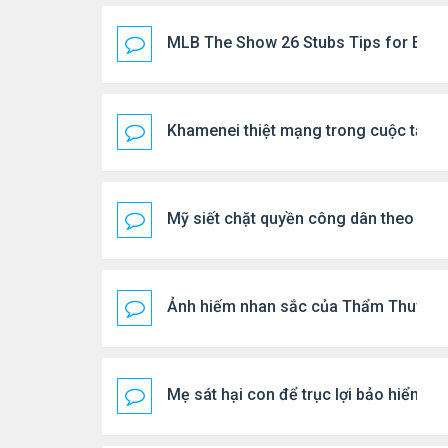
MLB The Show 26 Stubs Tips for Effic
Khamenei thiệt mạng trong cuộc tấn c
Mỹ siết chặt quyền công dân theo nơi 
Ảnh hiếm nhan sắc của Thẩm Thuý H
Mẹ sát hại con để trục lợi bảo hiểm