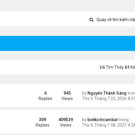
Quay về tìm kiếm nâ
Đã Tìm Thấy
61
Kế
6
943
by
Nguyễn Thành Sáng
tro
õ Google: nhat lang thu quan
Replies
Views
309
409539
by
bietkichcambut
trong
Ti
Replies
Views