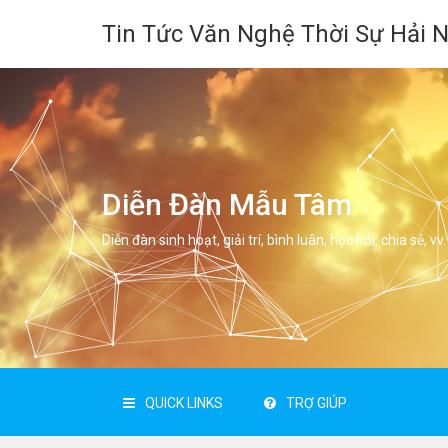
Tin Tức Văn Nghệ Thời Sự Hải 
Diễn Đàn Mẫu Tâm
Diễn đàn sinh hoạt, giải trí, bình luân, học hỏi, chia sẻ, vv.
QUICK LINKS
TRỢ GIÚP