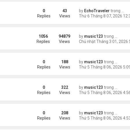
0
43
by
EchoTraveler
trong
Tin 
ient Marketplace Trading Decisions
Replies
Views
1056
94879
by
music123
trong
Tin Tức
ông phối hợp giữa Mỹ và Israel
Replies
Views
0
188
by
music123
trong
Tin Tức
sinh, mở rộng chống “du lịch sinh con”
Replies
Views
0
322
by
music123
trong
Tin Tức
ằng
Replies
Views
0
208
by
music123
trong
Tin Tức
Replies
Views