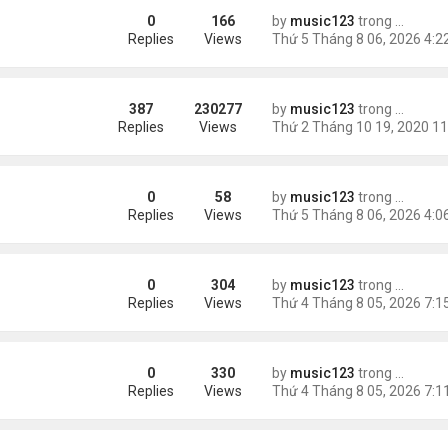
0
166
by
music123
trong
Tin Tức
Replies
Views
387
230277
by
music123
trong
Tin Tức
Replies
Views
0
58
by
music123
trong
46 năm n
 tai nạn xe hơi
Replies
Views
0
304
by
music123
trong
Tin Tức
ình yêu'
Replies
Views
0
330
by
music123
trong
Tin Tức
 triệu đồng/tháng
Replies
Views