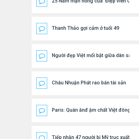
25 Năm mặn nồng của 'Điệp viên 007'
Thanh Thảo gợi cảm ở tuổi 49
Người đẹp Việt mổi bật giữa dàn sao 
Châu Nhuận Phát rao bán tài sản
Paris: Quán ănđ ậm chất Việt đông kí
Tiếp nhận 47 người bị Mỹ trục xuất, C