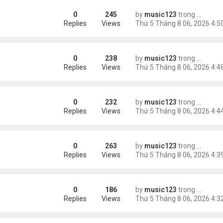
0
245
by
music123
trong
Tin Tức
 khác"
Replies
Views
0
238
by
music123
trong
Tin Tức
n
Replies
Views
0
232
by
music123
trong
Tin Tức
ràng buộc với vị hôn thê cũ
Replies
Views
0
263
by
music123
trong
Tin Tức
Replies
Views
0
186
by
music123
trong
Tin Tức
Replies
Views