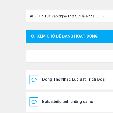
Tin Tức Văn Nghệ Thời Sự Hải Ngoại
XEM CHỦ ĐỀ ĐANG HOẠT ĐỘNG
Dòng Thơ Nhạc Lục Bát Trích Đoạn - G
Bolsa,biểu tình chống ca nô.