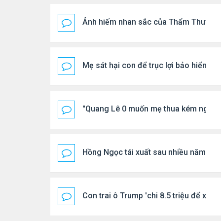
Ảnh hiếm nhan sắc của Thẩm Thuý H
Mẹ sát hại con để trục lợi bảo hiểm
"Quang Lê 0 muốn mẹ thua kém người
Hồng Ngọc tái xuất sau nhiều năm ở ẩ
Con trai ô Trump 'chi 8.5 triệu để xóa 