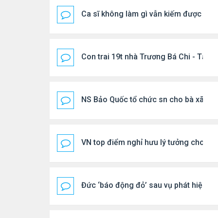
Ca sĩ không làm gì vẫn kiếm được 400
Con trai 19t nhà Trương Bá Chi - Tạ Đ
NS Bảo Quốc tổ chức sn cho bà xã
VN top điểm nghỉ hưu lý tưởng cho ng
Đức ‘báo động đỏ’ sau vụ phát hiện U