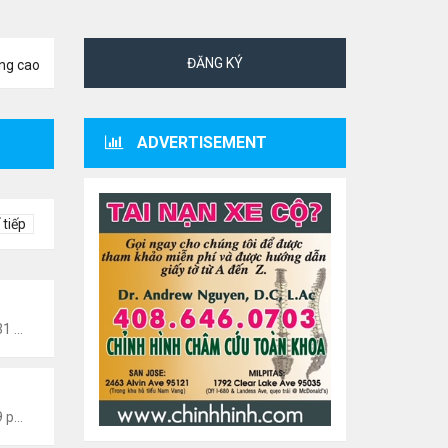
ĐĂNG KÝ
ng cao
ADVERTISEMENT
 tiếp
Tức Văn Nghệ Hải Ngoại
Thứ 6 Tháng 8 07, 2026 12:31 am
 Văn Nghệ Hải Ngoại
Thứ 5 Tháng 8 06, 2026 5:09 pm