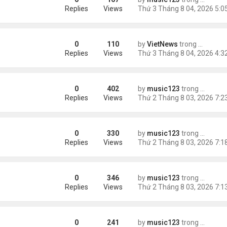
ích nhất
Replies
Views
0
110
by
VietNews
trong
Tin Thế 
e dọa của ông Trump
Replies
Views
0
402
by
music123
trong
Tin Tức
g gần tháp Eiffel...
Replies
Views
0
330
by
music123
trong
Tin Tức
Replies
Views
0
346
by
music123
trong
Tin Tức
Replies
Views
0
241
by
music123
trong
Tin Tức