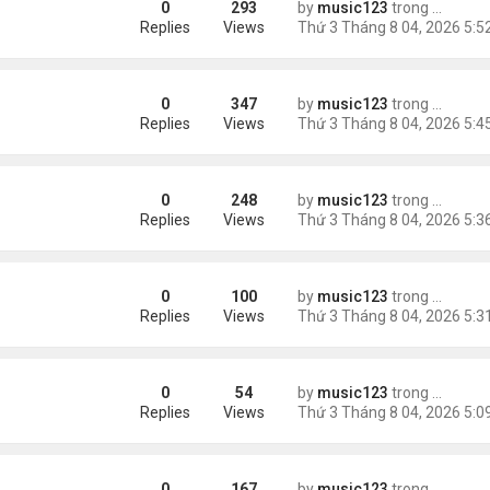
0
293
by
music123
trong
Tin Tức
Replies
Views
0
347
by
music123
trong
Tin Tức
châu Á
Replies
Views
0
248
by
music123
trong
Tin Tức
Replies
Views
0
100
by
music123
trong
46 năm n
n khách chờ
Replies
Views
0
54
by
music123
trong
46 năm n
ông an khuyến cáo
Replies
Views
0
167
by
music123
trong
Tin Tức