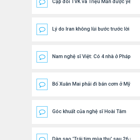
Cặp đôi TVK và Triệu Mẫn được yêu th
Lý do Iran không lùi bước trước lời đ
Nam nghệ sĩ Việt: Có 4 nhà ở Pháp, sốn
Bố Xuân Mai phải đi bán cơm ở Mỹ
Góc khuất của nghệ sĩ Hoài Tâm
Dàn sao 'Trái tim mùa thu' sau 26 năm