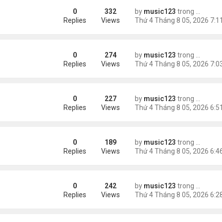
0
332
by
music123
trong
Tin Tức
 triệu đồng/tháng
Replies
Views
0
274
by
music123
trong
Tin Tức
ình Phong
Replies
Views
0
227
by
music123
trong
Tin Tức
Replies
Views
0
189
by
music123
trong
Tin Tức
ười Mỹ
Replies
Views
0
242
by
music123
trong
Tin Tức
AV mang chất nổ ở sân bay
Replies
Views