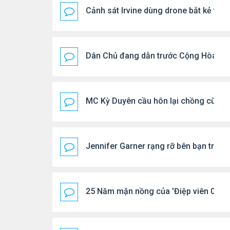
Cảnh sát Irvine dùng drone bắt kẻ trộ
Dân Chủ đang dẫn trước Cộng Hòa tro
MC Kỳ Duyên cầu hôn lại chồng cũ
Jennifer Garner rạng rỡ bên bạn trai k
25 Năm mặn nồng của 'Điệp viên 007'