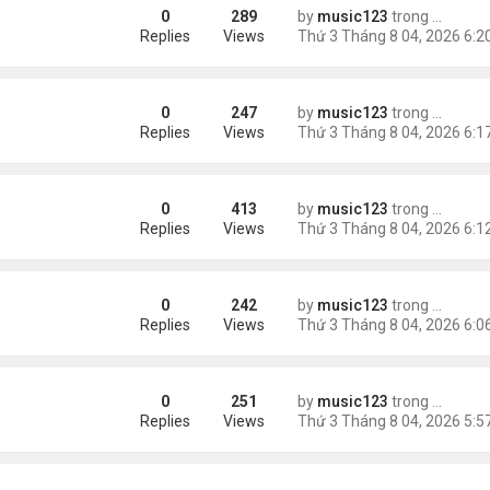
0
289
by
music123
trong
Tin Tức
m trong Walmart
Replies
Views
0
247
by
music123
trong
Tin Tức
ng các cuộc thăm dò dư luận
Replies
Views
0
413
by
music123
trong
Tin Tức
Replies
Views
0
242
by
music123
trong
Tin Tức
ém 6 tuổi
Replies
Views
0
251
by
music123
trong
Tin Tức
Replies
Views