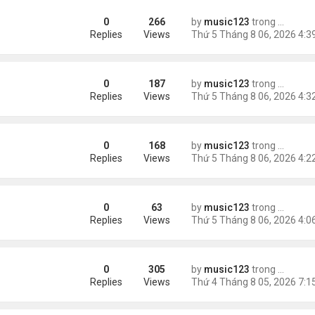
0
266
by
music123
trong
Tin Tức
Replies
Views
0
187
by
music123
trong
Tin Tức
Replies
Views
0
168
by
music123
trong
Tin Tức
Replies
Views
0
63
by
music123
trong
46 năm n
 tai nạn xe hơi
Replies
Views
0
305
by
music123
trong
Tin Tức
ình yêu'
Replies
Views