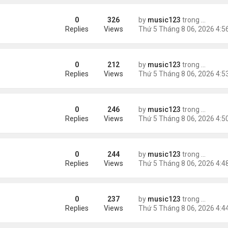
0
326
by
music123
trong
Tin Tức
ằng
Replies
Views
0
212
by
music123
trong
Tin Tức
Replies
Views
0
246
by
music123
trong
Tin Tức
 khác"
Replies
Views
0
244
by
music123
trong
Tin Tức
n
Replies
Views
0
237
by
music123
trong
Tin Tức
ràng buộc với vị hôn thê cũ
Replies
Views