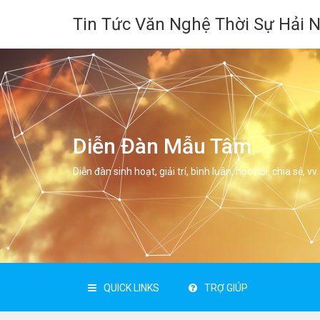
Tin Tức Văn Nghệ Thời Sự Hải 
Diễn Đàn Mẫu Tâm
Diễn đàn sinh hoạt, giải trí, bình luân, học hỏi, chia sẻ, vv.
QUICK LINKS
TRỢ GIÚP