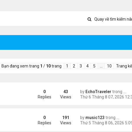
Quay về tìm kiếm nâ
Bạn đang xem trang
1
/
10
trang
1
2
3
4
5
…
10
Trang kế
0
43
by
EchoTraveler
trong
Tin 
ient Marketplace Trading Decisions
Replies
Views
0
191
by
music123
trong
Tin Tức
sinh, mở rộng chống “du lịch sinh con”
Replies
Views