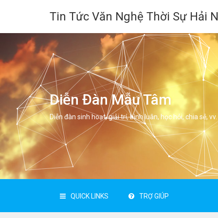
Tin Tức Văn Nghệ Thời Sự Hải 
Diễn Đàn Mẫu Tâm
Diễn đàn sinh hoạt, giải trí, bình luân, học hỏi, chia sẻ, vv.
QUICK LINKS
TRỢ GIÚP