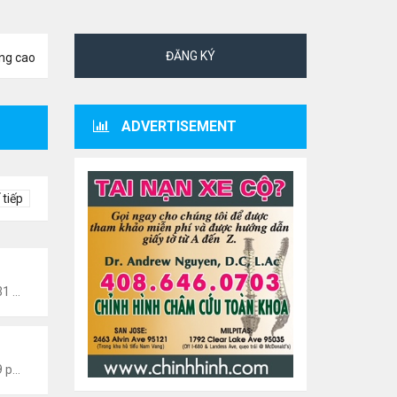
ĐĂNG KÝ
ng cao
ADVERTISEMENT
 tiếp
Tức Văn Nghệ Hải Ngoại
Thứ 6 Tháng 8 07, 2026 12:31 am
 Văn Nghệ Hải Ngoại
Thứ 5 Tháng 8 06, 2026 5:09 pm