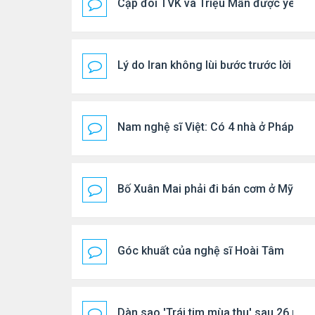
Cặp đôi TVK và Triệu Mẫn được yêu th
Lý do Iran không lùi bước trước lời đ
Nam nghệ sĩ Việt: Có 4 nhà ở Pháp, sốn
Bố Xuân Mai phải đi bán cơm ở Mỹ
Góc khuất của nghệ sĩ Hoài Tâm
Dàn sao 'Trái tim mùa thu' sau 26 năm