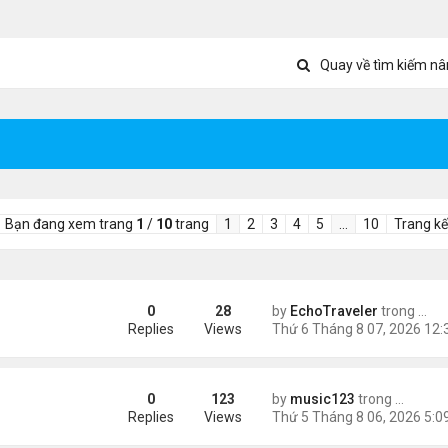
Quay về tìm kiếm nâ
Bạn đang xem trang
1
/
10
trang
1
2
3
4
5
…
10
Trang kế
0
28
by
EchoTraveler
trong
Tin 
ient Marketplace Trading Decisions
Replies
Views
0
123
by
music123
trong
Tin Tức
sinh, mở rộng chống “du lịch sinh con”
Replies
Views