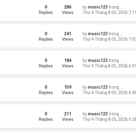
0
286
by
music123
trong
Tin Tức
 triệu đồng/tháng
Replies
Views
0
241
by
music123
trong
Tin Tức
ình Phong
Replies
Views
0
184
by
music123
trong
Tin Tức
Replies
Views
0
159
by
music123
trong
Tin Tức
ười Mỹ
Replies
Views
0
211
by
music123
trong
Tin Tức
AV mang chất nổ ở sân bay
Replies
Views