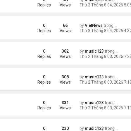
ích nhất
Replies
Views
0
66
by
VietNews
trong
Tin Thế 
e dọa của ông Trump
Replies
Views
0
382
by
music123
trong
Tin Tức
g gần tháp Eiffel...
Replies
Views
0
308
by
music123
trong
Tin Tức
Replies
Views
0
331
by
music123
trong
Tin Tức
Replies
Views
0
230
by
music123
trong
Tin Tức