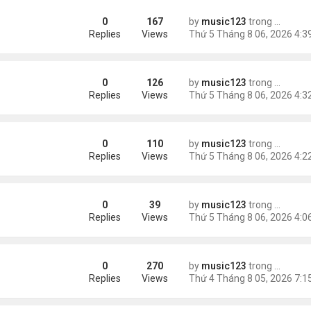
0
167
by
music123
trong
Tin Tức
Replies
Views
0
126
by
music123
trong
Tin Tức
Replies
Views
0
110
by
music123
trong
Tin Tức
Replies
Views
0
39
by
music123
trong
46 năm n
 tai nạn xe hơi
Replies
Views
0
270
by
music123
trong
Tin Tức
ình yêu'
Replies
Views