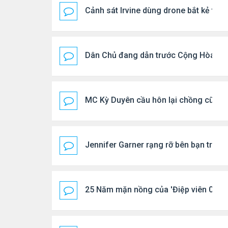
Cảnh sát Irvine dùng drone bắt kẻ trộ
Dân Chủ đang dẫn trước Cộng Hòa tro
MC Kỳ Duyên cầu hôn lại chồng cũ
Jennifer Garner rạng rỡ bên bạn trai k
25 Năm mặn nồng của 'Điệp viên 007'