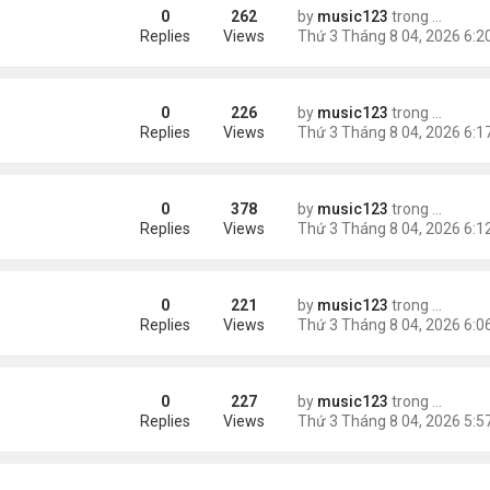
0
262
by
music123
trong
Tin Tức
m trong Walmart
Replies
Views
0
226
by
music123
trong
Tin Tức
ng các cuộc thăm dò dư luận
Replies
Views
0
378
by
music123
trong
Tin Tức
Replies
Views
0
221
by
music123
trong
Tin Tức
ém 6 tuổi
Replies
Views
0
227
by
music123
trong
Tin Tức
Replies
Views