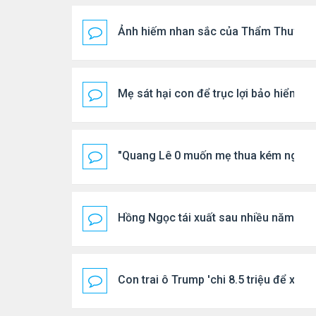
Ảnh hiếm nhan sắc của Thẩm Thuý H
Mẹ sát hại con để trục lợi bảo hiểm
"Quang Lê 0 muốn mẹ thua kém người
Hồng Ngọc tái xuất sau nhiều năm ở ẩ
Con trai ô Trump 'chi 8.5 triệu để xóa 