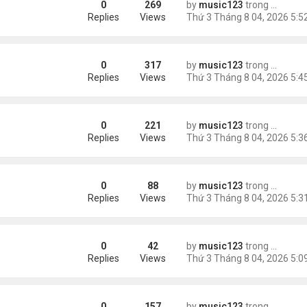
0
269
by
music123
trong
Tin Tức
Replies
Views
0
317
by
music123
trong
Tin Tức
châu Á
Replies
Views
0
221
by
music123
trong
Tin Tức
Replies
Views
0
88
by
music123
trong
46 năm n
n khách chờ
Replies
Views
0
42
by
music123
trong
46 năm n
ông an khuyến cáo
Replies
Views
0
157
by
music123
trong
Tin Tức