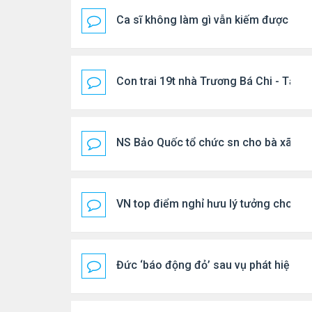
Ca sĩ không làm gì vẫn kiếm được 400
Con trai 19t nhà Trương Bá Chi - Tạ Đ
NS Bảo Quốc tổ chức sn cho bà xã
VN top điểm nghỉ hưu lý tưởng cho ng
Đức ‘báo động đỏ’ sau vụ phát hiện U