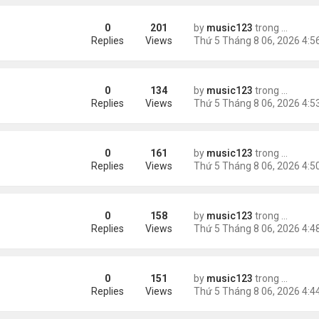
0
201
by
music123
trong
Tin Tức
ằng
Replies
Views
0
134
by
music123
trong
Tin Tức
Replies
Views
0
161
by
music123
trong
Tin Tức
 khác"
Replies
Views
0
158
by
music123
trong
Tin Tức
n
Replies
Views
0
151
by
music123
trong
Tin Tức
ràng buộc với vị hôn thê cũ
Replies
Views