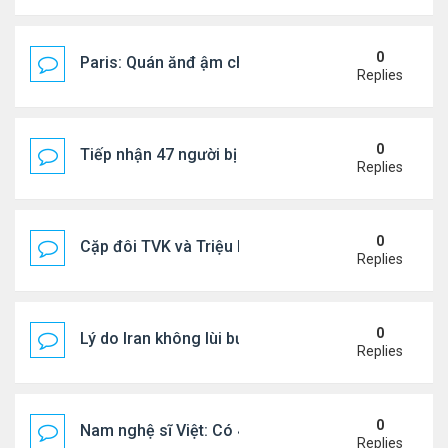
0
Paris: Quán ănđ ậm chất Việt đông kín khách chờ
Replies
0
Tiếp nhận 47 người bị Mỹ trục xuất, Công an khuy
Replies
0
Cặp đôi TVK và Triệu Mẫn được yêu thích nhất
Replies
0
Lý do Iran không lùi bước trước lời đe dọa của ôn
Replies
0
Nam nghệ sĩ Việt: Có 4 nhà ở Pháp, sống gần tháp E
Replies