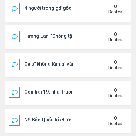
0
4 người trong gđ gốc Việt thiệt mạng vì tai nạn xe 
Replies
0
Hương Lan: 'Chồng tặng tôi khu vườn tình yêu'
Replies
0
Ca sĩ không làm gì vẫn kiếm được 400 triệu đồng/
Replies
0
Con trai 19t nhà Trương Bá Chi - Tạ Đình Phong
Replies
0
NS Bảo Quốc tổ chức sn cho bà xã
Replies