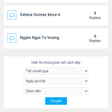
0
Selena Gomez khoe dáng mừng sinh nhật
Replies
0
Ngậm Ngùi Tơ Vương - Video YouTube ngâm bài th
Replies
Hiển thị những bài viết cách đây