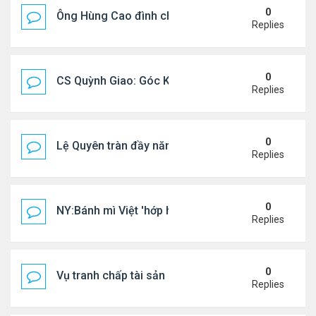
0
Ông Hùng Cao đình chỉ công tác quan chức 'nói 
Replies
0
CS Quỳnh Giao: Góc Khuất Của Căn Bệnh Đoạt Mạn
Replies
0
Lệ Quyên tràn đầy năng lượng tại Mỹ
Replies
0
NY:Bánh mì Việt 'hớp hồn' thực khách Mỹ
Replies
0
Vụ tranh chấp tài sản của dv Đức Tiến
Replies