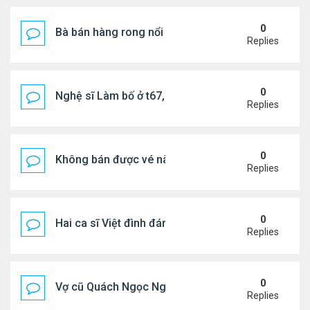
0
Bà bán hàng rong nổi tiếng bị tịch thu quang gánh
Replies
0
Nghệ sĩ Làm bố ở t67, mê dưỡng da chẳng kém sa
Replies
0
Không bán được vé nào, 1 phim Việt rời rạp
Replies
0
Hai ca sĩ Việt đình đám không phải vợ chồng vẫn 
Replies
0
Vợ cũ Quách Ngọc Ngoan: "Tôi sắp 50, liệu có đá
Replies