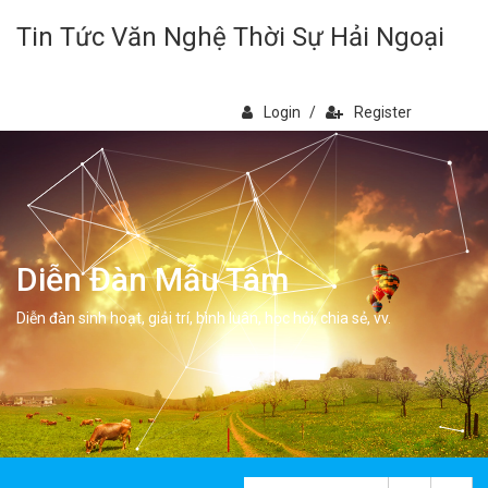
Tin Tức Văn Nghệ Thời Sự Hải Ngoại
Login
/
Register
Diễn Đàn Mẫu Tâm
Diễn đàn sinh hoạt, giải trí, bình luân, học hỏi, chia sẻ, vv.