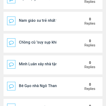
Replies
0
Nam giáo sư trẻ nhất thế giới ở tuổi 18
Replies
0
Chồng cũ 'suy sụp khi biết tin Nicole Kidman có tìn
Replies
0
Minh Luân xây nhà tặng cha mẹ
Replies
0
Bé Gạo nhà Ngô Thanh Vân dễ thương trong tiệc th
Replies