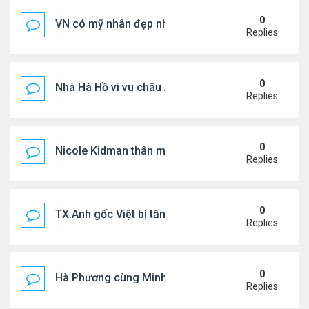
0
VN có mỹ nhân đẹp như búp bê bỏ showbiz lấy thi
Replies
0
Nhà Hà Hồ vi vu châu Âu
Replies
0
Nicole Kidman thân mật bên bf doanh nhân
Replies
0
TX:Anh gốc Việt bị tấn công dã man, khó qua khỏi
Replies
0
Hà Phương cùng Minh Tuyết đi sự kiện
Replies