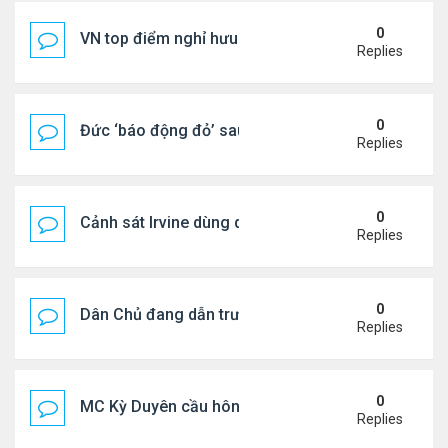
0
VN top điểm nghỉ hưu lý tưởng cho người Mỹ
Replies
0
Đức ‘báo động đỏ’ sau vụ phát hiện UAV mang chấ
Replies
0
Cảnh sát Irvine dùng drone bắt kẻ trộm trong Wal
Replies
0
Dân Chủ đang dẫn trước Cộng Hòa trong các cuộc
Replies
0
MC Kỳ Duyên cầu hôn lại chồng cũ
Replies