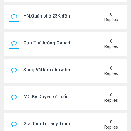
0
HN:Quán phở 23K đồng một bát, 7 năm không tăng
Replies
0
Cựu Thủ tướng Canada thoa kem chống nắng cho 
Replies
0
Sang VN làm show bán vé giá "trên trời"
Replies
0
MC Kỳ Duyên 61 tuổi bị soi nhan sắc khi livestrea
Replies
0
Gia đình Tiffany Trump đi nghỉ ở Spain
Replies