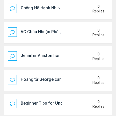
0
Chồng Hồ Hạnh Nhi vui vẻ ôm người cũ của vợ
Replies
0
VC Châu Nhuận Phát, Lưu Gia Linh viếng vợ cũ ..
Replies
0
Jennifer Aniston hôn đắm đuối bạn trai trên du th
Replies
0
Hoàng tử George càng lớn càng điển trai
Replies
0
Beginner Tips for Understanding Diablo 4 Items 
Replies