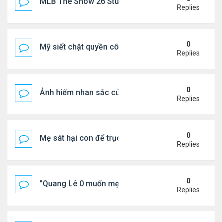
MLB The Show 26 Stubs Tips for Efficient Market
Replies
0
Mỹ siết chặt quyền công dân theo nơi sinh, mở rộn
Replies
0
Ảnh hiếm nhan sắc của Thẩm Thuý Hằng
Replies
0
Mẹ sát hại con để trục lợi bảo hiểm
Replies
0
"Quang Lê 0 muốn mẹ thua kém người khác"
Replies