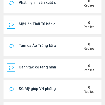
0
Phát hiện .. sản xuất sữa 'pha bột giặt'
Replies
0
Mỹ:Hàn Thái Tú bán đồ ăn online mưu sinh
Replies
0
Tam ca Áo Trắng tái xuất trên sân khấu
Replies
0
Oanh tạc cơ tàng hình đáng sợ nhất thế giới
Replies
0
SG:Mỹ giúp VN phát giác xưởng sản xuất giày Nike
Replies