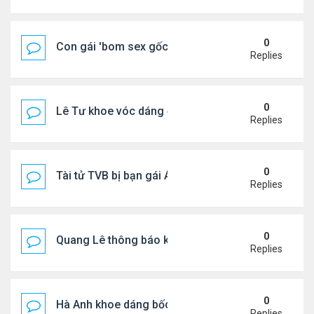
0
Con gái 'bom sex gốc Việt' đón tuổi 18
Replies
0
Lê Tư khoe vóc dáng ở châu Âu
Replies
0
Tài tử TVB bị bạn gái Á hậu phản bội giờ ra sao?
Replies
0
Quang Lê thông báo khẩn cấp
Replies
0
Hà Anh khoe dáng bốc lửa của ở Maldives
Replies