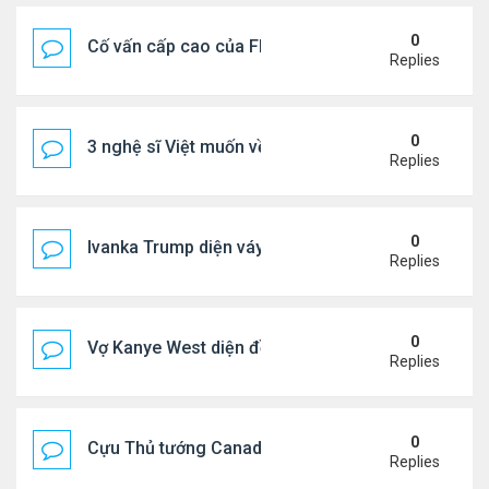
0
Cố vấn cấp cao của FIFA từ chức để phán đối 'bán
Replies
0
3 nghệ sĩ Việt muốn về VN nhưng số phận an bài ở
Replies
0
Ivanka Trump diện váy hở eo táo bạo, khoe vòng h
Replies
0
Vợ Kanye West diện đồ xẻ bạo, dự tiệc ở đảo Ibiza
Replies
0
Cựu Thủ tướng Canada đắm đuối khóa môi Katy Per
Replies