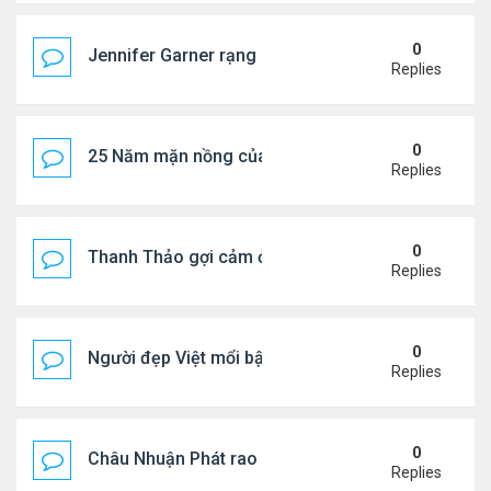
0
Jennifer Garner rạng rỡ bên bạn trai kém 6 tuổi
Replies
0
25 Năm mặn nồng của 'Điệp viên 007'
Replies
0
Thanh Thảo gợi cảm ở tuổi 49
Replies
0
Người đẹp Việt mổi bật giữa dàn sao châu Á
Replies
0
Châu Nhuận Phát rao bán tài sản
Replies