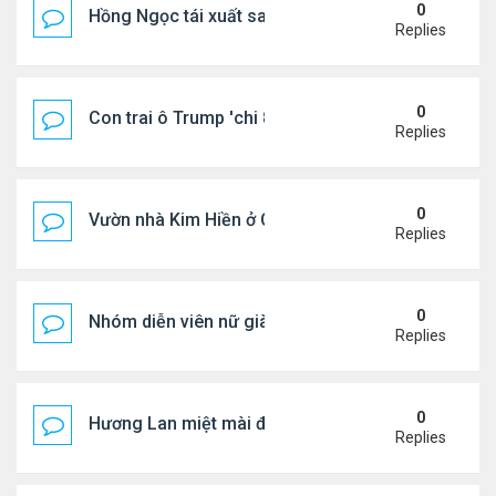
0
Hồng Ngọc tái xuất sau nhiều năm ở ẩn
Replies
0
Con trai ô Trump 'chi 8.5 triệu để xóa ràng buộc vớ
Replies
0
Vườn nhà Kim Hiền ở California
Replies
0
Nhóm diễn viên nữ giàu nhất thế giới
Replies
0
Hương Lan miệt mài đi hát ở tuổi 70
Replies