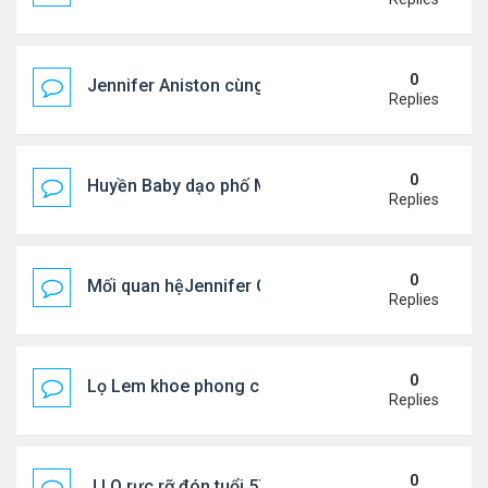
0
Jennifer Aniston cùng bạn trai nghỉ dưỡng trên du
Replies
0
Huyền Baby dạo phố Mỹ
Replies
0
Mối quan hệJennifer Garner và mẹ chồng cũ
Replies
0
Lọ Lem khoe phong cách ở New York
Replies
0
J.LO rực rỡ đón tuổi 57 trên đất Âu