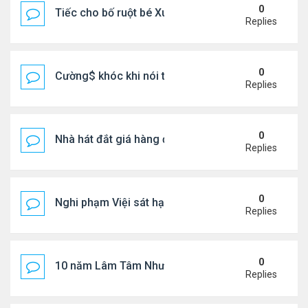
0
Tiếc cho bố ruột bé Xuân Mai ở Mỹ
Replies
0
Cường$ khóc khi nói thật về hôn nhân
Replies
0
Nhà hát đắt giá hàng đầu tg ở VN
Replies
0
Nghi phạm Việi sát hại cụ bà 91 tuổi, phi tang xác 
Replies
0
10 năm Lâm Tâm Như - Hoắc Kiến Hoa
Replies