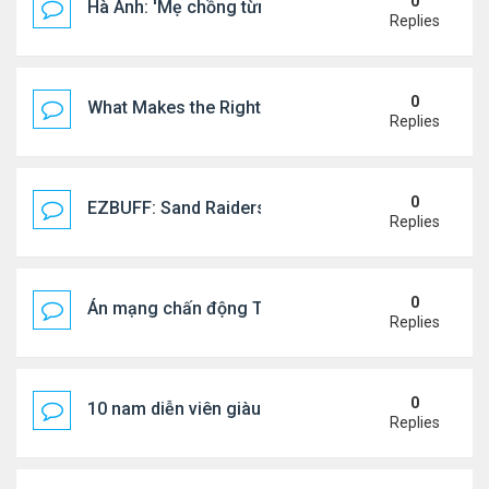
0
Hà Anh: 'Mẹ chồng từng ngạc nhiên vì tôi luôn trả ti
Replies
0
What Makes the Right Retail POS Matter?
Replies
0
EZBUFF: Sand Raiders of Sophie Farming Guide: B
Replies
0
Án mạng chấn động Thái lan: hai chị em người Nga b
Replies
0
10 nam diễn viên giàu nhất Trung Quốc 2026
Replies