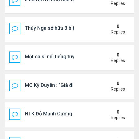
Replies
0
Thúy Nga sở hữu 3 biệt thự triệu USD ở Mỹ
Replies
0
Một ca sĩ nổi tiếng tuyên bố không thu tiền tác qu
Replies
0
MC Kỳ Duyên : "Già đi cũng là một đặc ân"
Replies
0
NTK Đỗ Mạnh Cường chi 100 triệu đồng thuê...
Replies