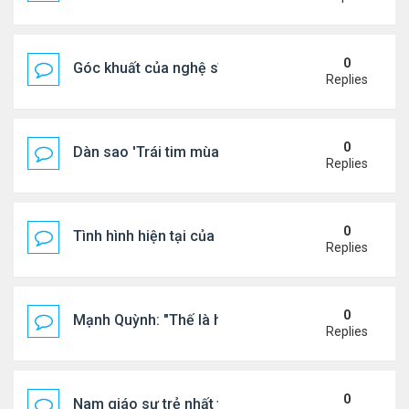
0
Góc khuất của nghệ sĩ Hoài Tâm
Replies
0
Dàn sao 'Trái tim mùa thu' sau 26 năm
Replies
0
Tình hình hiện tại của Quang Lê
Replies
0
Mạnh Quỳnh: "Thế là hết"
Replies
0
Nam giáo sư trẻ nhất thế giới ở tuổi 18