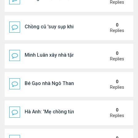
Replies
0
Chồng cũ 'suy sụp khi biết tin Nicole Kidman có tìn
Replies
0
Minh Luân xây nhà tặng cha mẹ
Replies
0
Bé Gạo nhà Ngô Thanh Vân dễ thương trong tiệc th
Replies
0
Hà Anh: 'Mẹ chồng từng ngạc nhiên vì tôi luôn trả ti
Replies