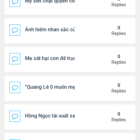
Mỹ siết chặt quyền công dân theo nơi sinh, mở rộn
Replies
0
Ảnh hiếm nhan sắc của Thẩm Thuý Hằng
Replies
0
Mẹ sát hại con để trục lợi bảo hiểm
Replies
0
"Quang Lê 0 muốn mẹ thua kém người khác"
Replies
0
Hồng Ngọc tái xuất sau nhiều năm ở ẩn
Replies