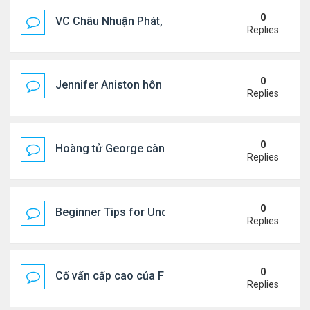
0
VC Châu Nhuận Phát, Lưu Gia Linh viếng vợ cũ ..
Replies
0
Jennifer Aniston hôn đắm đuối bạn trai trên du th
Replies
0
Hoàng tử George càng lớn càng điển trai
Replies
0
Beginner Tips for Understanding Diablo 4 Items 
Replies
0
Cố vấn cấp cao của FIFA từ chức để phán đối 'bán
Replies