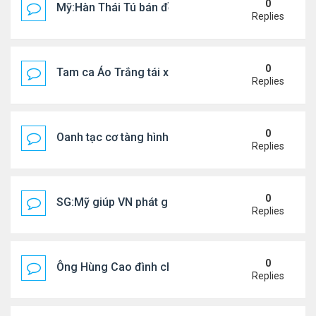
0
Mỹ:Hàn Thái Tú bán đồ ăn online mưu sinh
Replies
0
Tam ca Áo Trắng tái xuất trên sân khấu
Replies
0
Oanh tạc cơ tàng hình đáng sợ nhất thế giới
Replies
0
SG:Mỹ giúp VN phát giác xưởng sản xuất giày Nike
Replies
0
Ông Hùng Cao đình chỉ công tác quan chức 'nói 
Replies