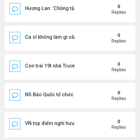
0
Hương Lan: 'Chồng tặng tôi khu vườn tình yêu'
Replies
0
Ca sĩ không làm gì vẫn kiếm được 400 triệu đồng/
Replies
0
Con trai 19t nhà Trương Bá Chi - Tạ Đình Phong
Replies
0
NS Bảo Quốc tổ chức sn cho bà xã
Replies
0
VN top điểm nghỉ hưu lý tưởng cho người Mỹ
Replies