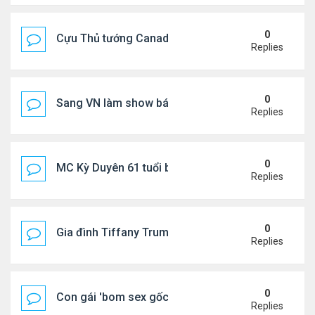
0
Cựu Thủ tướng Canada thoa kem chống nắng cho 
Replies
0
Sang VN làm show bán vé giá "trên trời"
Replies
0
MC Kỳ Duyên 61 tuổi bị soi nhan sắc khi livestrea
Replies
0
Gia đình Tiffany Trump đi nghỉ ở Spain
Replies
0
Con gái 'bom sex gốc Việt' đón tuổi 18
Replies