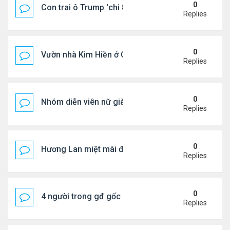
0
Con trai ô Trump 'chi 8.5 triệu để xóa ràng buộc vớ
Replies
0
Vườn nhà Kim Hiền ở California
Replies
0
Nhóm diễn viên nữ giàu nhất thế giới
Replies
0
Hương Lan miệt mài đi hát ở tuổi 70
Replies
0
4 người trong gđ gốc Việt thiệt mạng vì tai nạn xe 
Replies