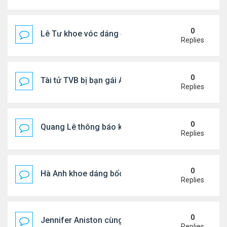
0
Lê Tư khoe vóc dáng ở châu Âu
Replies
0
Tài tử TVB bị bạn gái Á hậu phản bội giờ ra sao?
Replies
0
Quang Lê thông báo khẩn cấp
Replies
0
Hà Anh khoe dáng bốc lửa của ở Maldives
Replies
0
Jennifer Aniston cùng bạn trai nghỉ dưỡng trên du
Replies