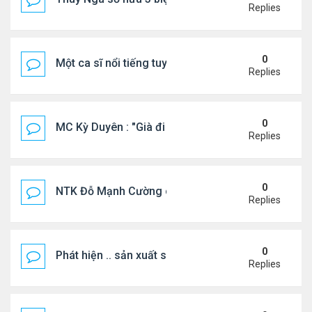
Replies
0
Một ca sĩ nổi tiếng tuyên bố không thu tiền tác qu
Replies
0
MC Kỳ Duyên : "Già đi cũng là một đặc ân"
Replies
0
NTK Đỗ Mạnh Cường chi 100 triệu đồng thuê...
Replies
0
Phát hiện .. sản xuất sữa 'pha bột giặt'
Replies