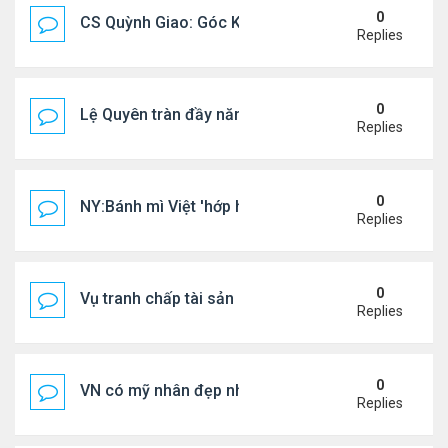
0
CS Quỳnh Giao: Góc Khuất Của Căn Bệnh Đoạt Mạn
Replies
0
Lệ Quyên tràn đầy năng lượng tại Mỹ
Replies
0
NY:Bánh mì Việt 'hớp hồn' thực khách Mỹ
Replies
0
Vụ tranh chấp tài sản của dv Đức Tiến
Replies
0
VN có mỹ nhân đẹp như búp bê bỏ showbiz lấy thi
Replies