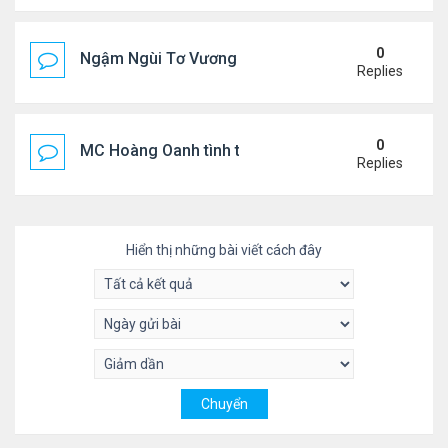
0
Ngậm Ngùi Tơ Vương - Video YouTube ngâm bài th
Replies
0
MC Hoàng Oanh tình tứ bên bạn trai mới
Replies
Hiển thị những bài viết cách đây