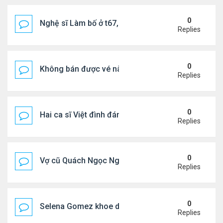
0
Nghệ sĩ Làm bố ở t67, mê dưỡng da chẳng kém sa
Replies
0
Không bán được vé nào, 1 phim Việt rời rạp
Replies
0
Hai ca sĩ Việt đình đám không phải vợ chồng vẫn 
Replies
0
Vợ cũ Quách Ngọc Ngoan: "Tôi sắp 50, liệu có đá
Replies
0
Selena Gomez khoe dáng mừng sinh nhật
Replies