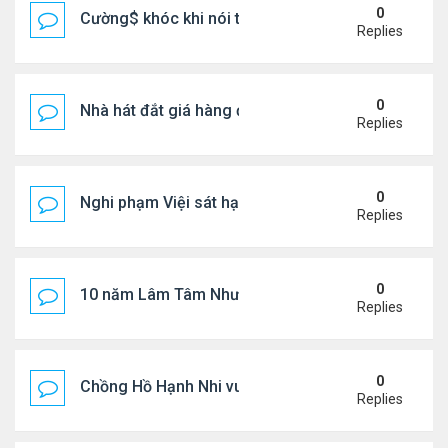
0
Cường$ khóc khi nói thật về hôn nhân
Replies
0
Nhà hát đắt giá hàng đầu tg ở VN
Replies
0
Nghi phạm Việi sát hại cụ bà 91 tuổi, phi tang xác 
Replies
0
10 năm Lâm Tâm Như - Hoắc Kiến Hoa
Replies
0
Chồng Hồ Hạnh Nhi vui vẻ ôm người cũ của vợ
Replies