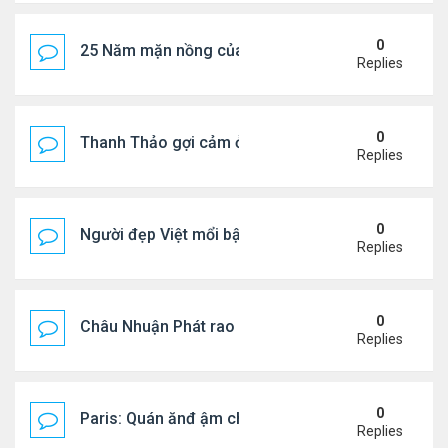
0
25 Năm mặn nồng của 'Điệp viên 007'
Replies
0
Thanh Thảo gợi cảm ở tuổi 49
Replies
0
Người đẹp Việt mổi bật giữa dàn sao châu Á
Replies
0
Châu Nhuận Phát rao bán tài sản
Replies
0
Paris: Quán ănđ ậm chất Việt đông kín khách chờ
Replies