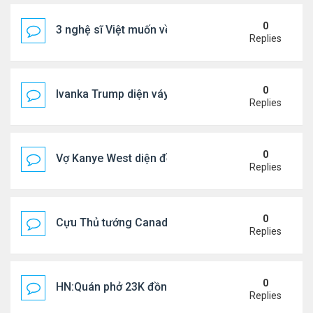
0
3 nghệ sĩ Việt muốn về VN nhưng số phận an bài ở
Replies
0
Ivanka Trump diện váy hở eo táo bạo, khoe vòng h
Replies
0
Vợ Kanye West diện đồ xẻ bạo, dự tiệc ở đảo Ibiza
Replies
0
Cựu Thủ tướng Canada đắm đuối khóa môi Katy Per
Replies
0
HN:Quán phở 23K đồng một bát, 7 năm không tăng
Replies