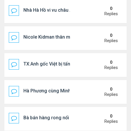
0
Nhà Hà Hồ vi vu châu Âu
Replies
0
Nicole Kidman thân mật bên bf doanh nhân
Replies
0
TX:Anh gốc Việt bị tấn công dã man, khó qua khỏi
Replies
0
Hà Phương cùng Minh Tuyết đi sự kiện
Replies
0
Bà bán hàng rong nổi tiếng bị tịch thu quang gánh
Replies