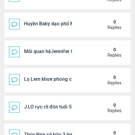
0
Huyền Baby dạo phố Mỹ
Replies
0
Mối quan hệJennifer Garner và mẹ chồng cũ
Replies
0
Lọ Lem khoe phong cách ở New York
Replies
0
J.LO rực rỡ đón tuổi 57 trên đất Âu
Replies
0
Thúy Nga sở hữu 3 biệt thự triệu USD ở Mỹ