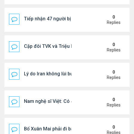
0
Tiếp nhận 47 người bị Mỹ trục xuất, Công an khuy
Replies
0
Cặp đôi TVK và Triệu Mẫn được yêu thích nhất
Replies
0
Lý do Iran không lùi bước trước lời đe dọa của ôn
Replies
0
Nam nghệ sĩ Việt: Có 4 nhà ở Pháp, sống gần tháp E
Replies
0
Bố Xuân Mai phải đi bán cơm ở Mỹ
Replies