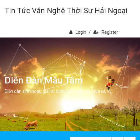
Tin Tức Văn Nghệ Thời Sự Hải Ngoại
Login
/
Register
Diễn Đàn Mẫu Tâm
Diễn đàn sinh hoạt, giải trí, bình luân, học hỏi, chia sẻ, vv.