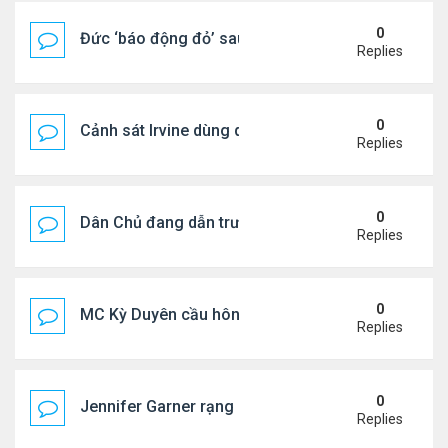
0
Đức ‘báo động đỏ’ sau vụ phát hiện UAV mang chấ
Replies
0
Cảnh sát Irvine dùng drone bắt kẻ trộm trong Wal
Replies
0
Dân Chủ đang dẫn trước Cộng Hòa trong các cuộc
Replies
0
MC Kỳ Duyên cầu hôn lại chồng cũ
Replies
0
Jennifer Garner rạng rỡ bên bạn trai kém 6 tuổi
Replies