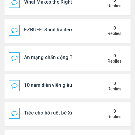
0
What Makes the Right Retail POS Matter?
Replies
0
EZBUFF: Sand Raiders of Sophie Farming Guide: B
Replies
0
Án mạng chấn động Thái lan: hai chị em người Nga b
Replies
0
10 nam diễn viên giàu nhất Trung Quốc 2026
Replies
0
Tiếc cho bố ruột bé Xuân Mai ở Mỹ
Replies