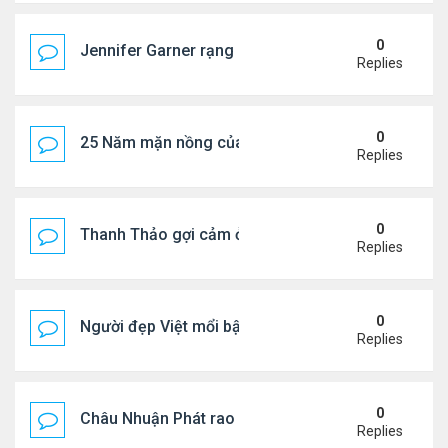
0
Jennifer Garner rạng rỡ bên bạn trai kém 6 tuổi
Replies
0
25 Năm mặn nồng của 'Điệp viên 007'
Replies
0
Thanh Thảo gợi cảm ở tuổi 49
Replies
0
Người đẹp Việt mổi bật giữa dàn sao châu Á
Replies
0
Châu Nhuận Phát rao bán tài sản
Replies