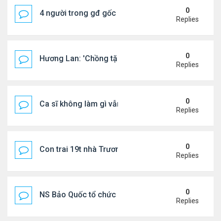
0
4 người trong gđ gốc Việt thiệt mạng vì tai nạn xe 
Replies
0
Hương Lan: 'Chồng tặng tôi khu vườn tình yêu'
Replies
0
Ca sĩ không làm gì vẫn kiếm được 400 triệu đồng/
Replies
0
Con trai 19t nhà Trương Bá Chi - Tạ Đình Phong
Replies
0
NS Bảo Quốc tổ chức sn cho bà xã
Replies