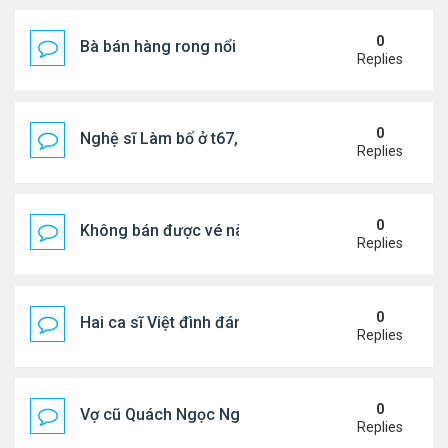
0
Bà bán hàng rong nổi tiếng bị tịch thu quang gánh
Replies
0
Nghệ sĩ Làm bố ở t67, mê dưỡng da chẳng kém sa
Replies
0
Không bán được vé nào, 1 phim Việt rời rạp
Replies
0
Hai ca sĩ Việt đình đám không phải vợ chồng vẫn 
Replies
0
Vợ cũ Quách Ngọc Ngoan: "Tôi sắp 50, liệu có đá
Replies