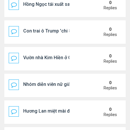
0
Hồng Ngọc tái xuất sau nhiều năm ở ẩn
Replies
0
Con trai ô Trump 'chi 8.5 triệu để xóa ràng buộc vớ
Replies
0
Vườn nhà Kim Hiền ở California
Replies
0
Nhóm diễn viên nữ giàu nhất thế giới
Replies
0
Hương Lan miệt mài đi hát ở tuổi 70
Replies