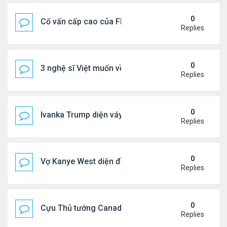
0
Cố vấn cấp cao của FIFA từ chức để phán đối 'bán
Replies
0
3 nghệ sĩ Việt muốn về VN nhưng số phận an bài ở
Replies
0
Ivanka Trump diện váy hở eo táo bạo, khoe vòng h
Replies
0
Vợ Kanye West diện đồ xẻ bạo, dự tiệc ở đảo Ibiza
Replies
0
Cựu Thủ tướng Canada đắm đuối khóa môi Katy Per
Replies