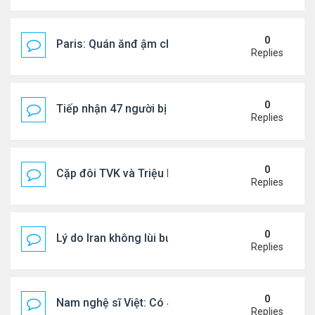
0
Paris: Quán ănđ ậm chất Việt đông kín khách chờ
Replies
0
Tiếp nhận 47 người bị Mỹ trục xuất, Công an khuy
Replies
0
Cặp đôi TVK và Triệu Mẫn được yêu thích nhất
Replies
0
Lý do Iran không lùi bước trước lời đe dọa của ôn
Replies
0
Nam nghệ sĩ Việt: Có 4 nhà ở Pháp, sống gần tháp E
Replies