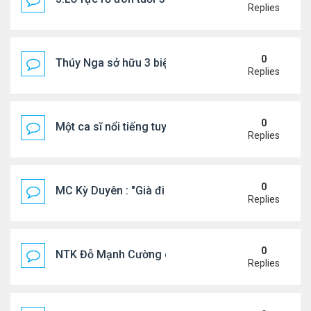
Replies
0
Thúy Nga sở hữu 3 biệt thự triệu USD ở Mỹ
Replies
0
Một ca sĩ nổi tiếng tuyên bố không thu tiền tác qu
Replies
0
MC Kỳ Duyên : "Già đi cũng là một đặc ân"
Replies
0
NTK Đỗ Mạnh Cường chi 100 triệu đồng thuê...
Replies