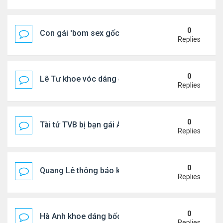
0
Con gái 'bom sex gốc Việt' đón tuổi 18
Replies
0
Lê Tư khoe vóc dáng ở châu Âu
Replies
0
Tài tử TVB bị bạn gái Á hậu phản bội giờ ra sao?
Replies
0
Quang Lê thông báo khẩn cấp
Replies
0
Hà Anh khoe dáng bốc lửa của ở Maldives
Replies