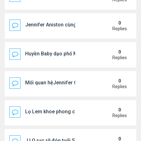
0
Jennifer Aniston cùng bạn trai nghỉ dưỡng trên du
Replies
0
Huyền Baby dạo phố Mỹ
Replies
0
Mối quan hệJennifer Garner và mẹ chồng cũ
Replies
0
Lọ Lem khoe phong cách ở New York
Replies
0
J.LO rực rỡ đón tuổi 57 trên đất Âu