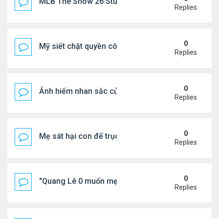
MLB The Show 26 Stubs Tips for Efficient Market
Replies
0
Mỹ siết chặt quyền công dân theo nơi sinh, mở rộn
Replies
0
Ảnh hiếm nhan sắc của Thẩm Thuý Hằng
Replies
0
Mẹ sát hại con để trục lợi bảo hiểm
Replies
0
"Quang Lê 0 muốn mẹ thua kém người khác"
Replies