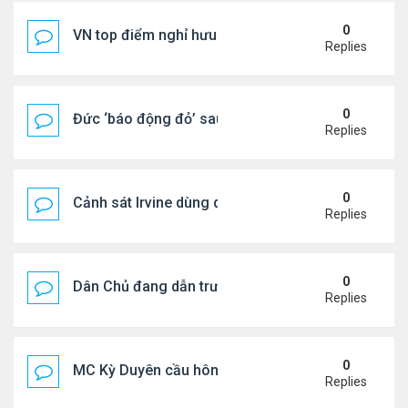
0
VN top điểm nghỉ hưu lý tưởng cho người Mỹ
Replies
0
Đức ‘báo động đỏ’ sau vụ phát hiện UAV mang chấ
Replies
0
Cảnh sát Irvine dùng drone bắt kẻ trộm trong Wal
Replies
0
Dân Chủ đang dẫn trước Cộng Hòa trong các cuộc
Replies
0
MC Kỳ Duyên cầu hôn lại chồng cũ
Replies