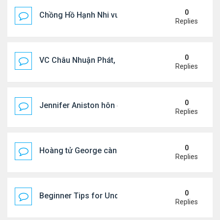
0
Chồng Hồ Hạnh Nhi vui vẻ ôm người cũ của vợ
Replies
0
VC Châu Nhuận Phát, Lưu Gia Linh viếng vợ cũ ..
Replies
0
Jennifer Aniston hôn đắm đuối bạn trai trên du th
Replies
0
Hoàng tử George càng lớn càng điển trai
Replies
0
Beginner Tips for Understanding Diablo 4 Items 
Replies