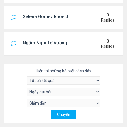
0
Selena Gomez khoe dáng mừng sinh nhật
Replies
0
Ngậm Ngùi Tơ Vương - Video YouTube ngâm bài th
Replies
Hiển thị những bài viết cách đây