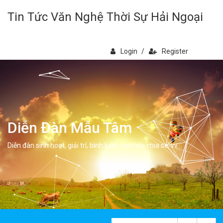
Tin Tức Văn Nghệ Thời Sự Hải Ngoại
Login
/
Register
Diễn Đàn Mẫu Tâm
Diễn đàn sinh hoạt, giải trí, bình luân, học hỏi, chia sẻ, vv.