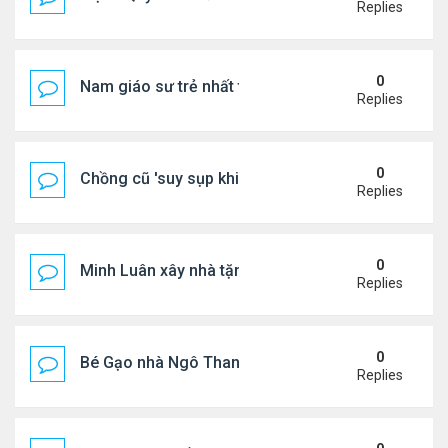
Replies
0
Nam giáo sư trẻ nhất thế giới ở tuổi 18
Replies
0
Chồng cũ 'suy sụp khi biết tin Nicole Kidman có tìn
Replies
0
Minh Luân xây nhà tặng cha mẹ
Replies
0
Bé Gạo nhà Ngô Thanh Vân dễ thương trong tiệc th
Replies