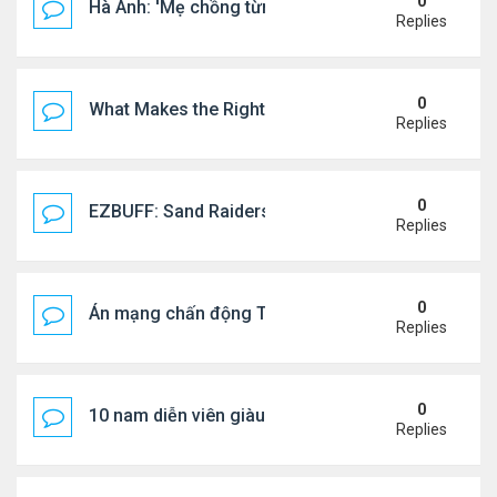
0
Hà Anh: 'Mẹ chồng từng ngạc nhiên vì tôi luôn trả ti
Replies
0
What Makes the Right Retail POS Matter?
Replies
0
EZBUFF: Sand Raiders of Sophie Farming Guide: B
Replies
0
Án mạng chấn động Thái lan: hai chị em người Nga b
Replies
0
10 nam diễn viên giàu nhất Trung Quốc 2026
Replies