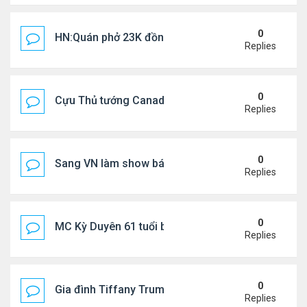
0
HN:Quán phở 23K đồng một bát, 7 năm không tăng
Replies
0
Cựu Thủ tướng Canada thoa kem chống nắng cho 
Replies
0
Sang VN làm show bán vé giá "trên trời"
Replies
0
MC Kỳ Duyên 61 tuổi bị soi nhan sắc khi livestrea
Replies
0
Gia đình Tiffany Trump đi nghỉ ở Spain
Replies