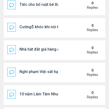
0
Tiếc cho bố ruột bé Xuân Mai ở Mỹ
Replies
0
Cường$ khóc khi nói thật về hôn nhân
Replies
0
Nhà hát đắt giá hàng đầu tg ở VN
Replies
0
Nghi phạm Việi sát hại cụ bà 91 tuổi, phi tang xác 
Replies
0
10 năm Lâm Tâm Như - Hoắc Kiến Hoa
Replies