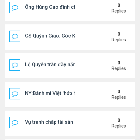
0
Ông Hùng Cao đình chỉ công tác quan chức 'nói 
Replies
0
CS Quỳnh Giao: Góc Khuất Của Căn Bệnh Đoạt Mạn
Replies
0
Lệ Quyên tràn đầy năng lượng tại Mỹ
Replies
0
NY:Bánh mì Việt 'hớp hồn' thực khách Mỹ
Replies
0
Vụ tranh chấp tài sản của dv Đức Tiến
Replies