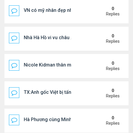
0
VN có mỹ nhân đẹp như búp bê bỏ showbiz lấy thi
Replies
0
Nhà Hà Hồ vi vu châu Âu
Replies
0
Nicole Kidman thân mật bên bf doanh nhân
Replies
0
TX:Anh gốc Việt bị tấn công dã man, khó qua khỏi
Replies
0
Hà Phương cùng Minh Tuyết đi sự kiện
Replies