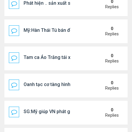
0
Phát hiện .. sản xuất sữa 'pha bột giặt'
Replies
0
Mỹ:Hàn Thái Tú bán đồ ăn online mưu sinh
Replies
0
Tam ca Áo Trắng tái xuất trên sân khấu
Replies
0
Oanh tạc cơ tàng hình đáng sợ nhất thế giới
Replies
0
SG:Mỹ giúp VN phát giác xưởng sản xuất giày Nike
Replies