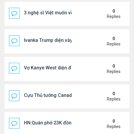
0
3 nghệ sĩ Việt muốn về VN nhưng số phận an bài ở
Replies
0
Ivanka Trump diện váy hở eo táo bạo, khoe vòng h
Replies
0
Vợ Kanye West diện đồ xẻ bạo, dự tiệc ở đảo Ibiza
Replies
0
Cựu Thủ tướng Canada đắm đuối khóa môi Katy Per
Replies
0
HN:Quán phở 23K đồng một bát, 7 năm không tăng
Replies