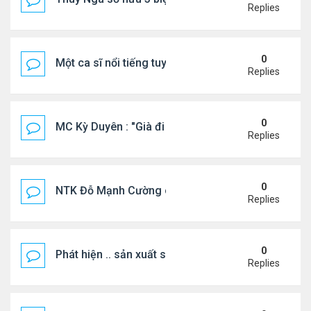
Replies
0
Một ca sĩ nổi tiếng tuyên bố không thu tiền tác qu
Replies
0
MC Kỳ Duyên : "Già đi cũng là một đặc ân"
Replies
0
NTK Đỗ Mạnh Cường chi 100 triệu đồng thuê...
Replies
0
Phát hiện .. sản xuất sữa 'pha bột giặt'
Replies