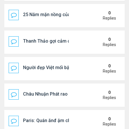
0
25 Năm mặn nồng của 'Điệp viên 007'
Replies
0
Thanh Thảo gợi cảm ở tuổi 49
Replies
0
Người đẹp Việt mổi bật giữa dàn sao châu Á
Replies
0
Châu Nhuận Phát rao bán tài sản
Replies
0
Paris: Quán ănđ ậm chất Việt đông kín khách chờ
Replies