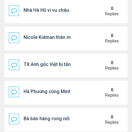
0
Nhà Hà Hồ vi vu châu Âu
Replies
0
Nicole Kidman thân mật bên bf doanh nhân
Replies
0
TX:Anh gốc Việt bị tấn công dã man, khó qua khỏi
Replies
0
Hà Phương cùng Minh Tuyết đi sự kiện
Replies
0
Bà bán hàng rong nổi tiếng bị tịch thu quang gánh
Replies