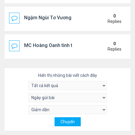
0
Ngậm Ngùi Tơ Vương - Video YouTube ngâm bài th
Replies
0
MC Hoàng Oanh tình tứ bên bạn trai mới
Replies
Hiển thị những bài viết cách đây