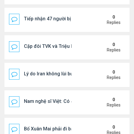
0
Tiếp nhận 47 người bị Mỹ trục xuất, Công an khuy
Replies
0
Cặp đôi TVK và Triệu Mẫn được yêu thích nhất
Replies
0
Lý do Iran không lùi bước trước lời đe dọa của ôn
Replies
0
Nam nghệ sĩ Việt: Có 4 nhà ở Pháp, sống gần tháp E
Replies
0
Bố Xuân Mai phải đi bán cơm ở Mỹ
Replies