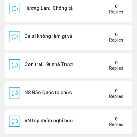
0
Hương Lan: 'Chồng tặng tôi khu vườn tình yêu'
Replies
0
Ca sĩ không làm gì vẫn kiếm được 400 triệu đồng/
Replies
0
Con trai 19t nhà Trương Bá Chi - Tạ Đình Phong
Replies
0
NS Bảo Quốc tổ chức sn cho bà xã
Replies
0
VN top điểm nghỉ hưu lý tưởng cho người Mỹ
Replies