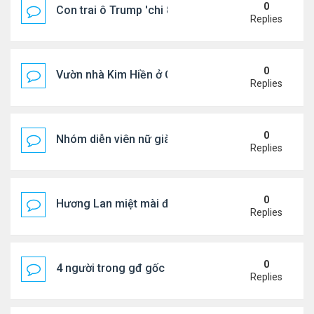
0
Con trai ô Trump 'chi 8.5 triệu để xóa ràng buộc vớ
Replies
0
Vườn nhà Kim Hiền ở California
Replies
0
Nhóm diễn viên nữ giàu nhất thế giới
Replies
0
Hương Lan miệt mài đi hát ở tuổi 70
Replies
0
4 người trong gđ gốc Việt thiệt mạng vì tai nạn xe 
Replies