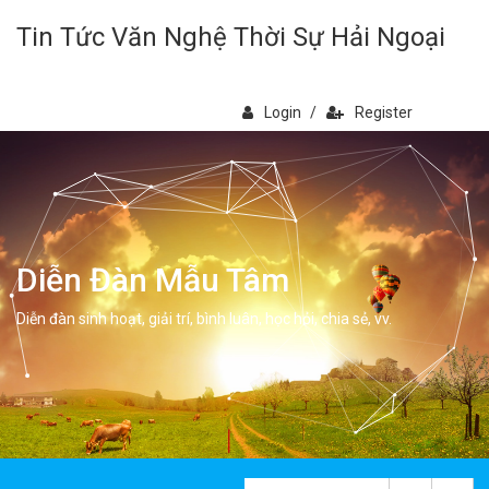
Tin Tức Văn Nghệ Thời Sự Hải Ngoại
Login
/
Register
Diễn Đàn Mẫu Tâm
Diễn đàn sinh hoạt, giải trí, bình luân, học hỏi, chia sẻ, vv.