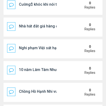
0
Cường$ khóc khi nói thật về hôn nhân
Replies
0
Nhà hát đắt giá hàng đầu tg ở VN
Replies
0
Nghi phạm Việi sát hại cụ bà 91 tuổi, phi tang xác 
Replies
0
10 năm Lâm Tâm Như - Hoắc Kiến Hoa
Replies
0
Chồng Hồ Hạnh Nhi vui vẻ ôm người cũ của vợ
Replies