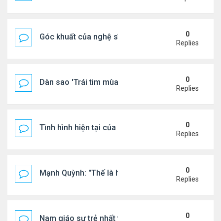
0
Góc khuất của nghệ sĩ Hoài Tâm
Replies
0
Dàn sao 'Trái tim mùa thu' sau 26 năm
Replies
0
Tình hình hiện tại của Quang Lê
Replies
0
Mạnh Quỳnh: "Thế là hết"
Replies
0
Nam giáo sư trẻ nhất thế giới ở tuổi 18