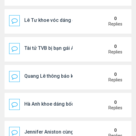
0
Lê Tư khoe vóc dáng ở châu Âu
Replies
0
Tài tử TVB bị bạn gái Á hậu phản bội giờ ra sao?
Replies
0
Quang Lê thông báo khẩn cấp
Replies
0
Hà Anh khoe dáng bốc lửa của ở Maldives
Replies
0
Jennifer Aniston cùng bạn trai nghỉ dưỡng trên du
Replies