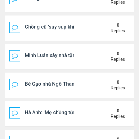
Replies
0
Chồng cũ 'suy sụp khi biết tin Nicole Kidman có tìn
Replies
0
Minh Luân xây nhà tặng cha mẹ
Replies
0
Bé Gạo nhà Ngô Thanh Vân dễ thương trong tiệc th
Replies
0
Hà Anh: 'Mẹ chồng từng ngạc nhiên vì tôi luôn trả ti
Replies