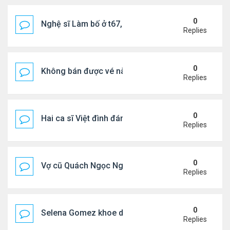
0
Nghệ sĩ Làm bố ở t67, mê dưỡng da chẳng kém sa
Replies
0
Không bán được vé nào, 1 phim Việt rời rạp
Replies
0
Hai ca sĩ Việt đình đám không phải vợ chồng vẫn 
Replies
0
Vợ cũ Quách Ngọc Ngoan: "Tôi sắp 50, liệu có đá
Replies
0
Selena Gomez khoe dáng mừng sinh nhật
Replies