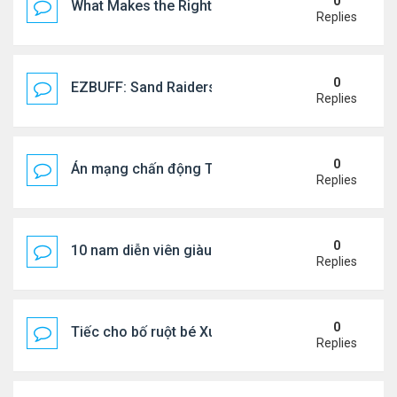
0
What Makes the Right Retail POS Matter?
Replies
0
EZBUFF: Sand Raiders of Sophie Farming Guide: B
Replies
0
Án mạng chấn động Thái lan: hai chị em người Nga b
Replies
0
10 nam diễn viên giàu nhất Trung Quốc 2026
Replies
0
Tiếc cho bố ruột bé Xuân Mai ở Mỹ
Replies