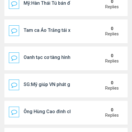
0
Mỹ:Hàn Thái Tú bán đồ ăn online mưu sinh
Replies
0
Tam ca Áo Trắng tái xuất trên sân khấu
Replies
0
Oanh tạc cơ tàng hình đáng sợ nhất thế giới
Replies
0
SG:Mỹ giúp VN phát giác xưởng sản xuất giày Nike
Replies
0
Ông Hùng Cao đình chỉ công tác quan chức 'nói 
Replies