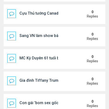
0
Cựu Thủ tướng Canada thoa kem chống nắng cho 
Replies
0
Sang VN làm show bán vé giá "trên trời"
Replies
0
MC Kỳ Duyên 61 tuổi bị soi nhan sắc khi livestrea
Replies
0
Gia đình Tiffany Trump đi nghỉ ở Spain
Replies
0
Con gái 'bom sex gốc Việt' đón tuổi 18
Replies