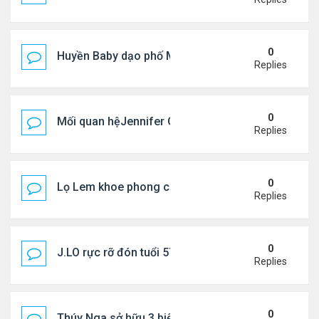
0
Huyền Baby dạo phố Mỹ
Replies
0
Mối quan hệJennifer Garner và mẹ chồng cũ
Replies
0
Lọ Lem khoe phong cách ở New York
Replies
0
J.LO rực rỡ đón tuổi 57 trên đất Âu
Replies
0
Thúy Nga sở hữu 3 biệt thự triệu USD ở Mỹ