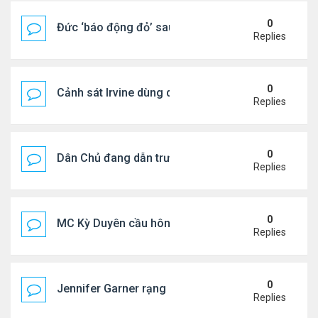
0
Đức ‘báo động đỏ’ sau vụ phát hiện UAV mang chấ
Replies
0
Cảnh sát Irvine dùng drone bắt kẻ trộm trong Wal
Replies
0
Dân Chủ đang dẫn trước Cộng Hòa trong các cuộc
Replies
0
MC Kỳ Duyên cầu hôn lại chồng cũ
Replies
0
Jennifer Garner rạng rỡ bên bạn trai kém 6 tuổi
Replies