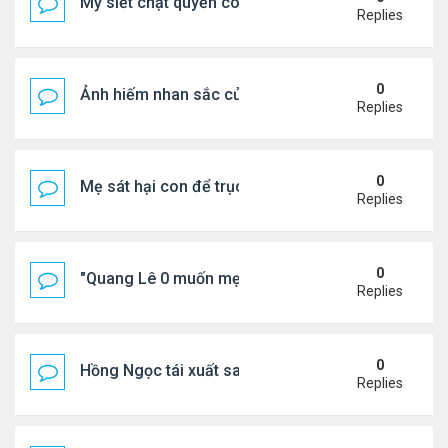
Mỹ siết chặt quyền công dân theo nơi sinh, mở rộn
Replies
0
Ảnh hiếm nhan sắc của Thẩm Thuý Hằng
Replies
0
Mẹ sát hại con để trục lợi bảo hiểm
Replies
0
"Quang Lê 0 muốn mẹ thua kém người khác"
Replies
0
Hồng Ngọc tái xuất sau nhiều năm ở ẩn
Replies