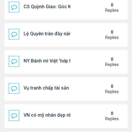
0
CS Quỳnh Giao: Góc Khuất Của Căn Bệnh Đoạt Mạn
Replies
0
Lệ Quyên tràn đầy năng lượng tại Mỹ
Replies
0
NY:Bánh mì Việt 'hớp hồn' thực khách Mỹ
Replies
0
Vụ tranh chấp tài sản của dv Đức Tiến
Replies
0
VN có mỹ nhân đẹp như búp bê bỏ showbiz lấy thi
Replies