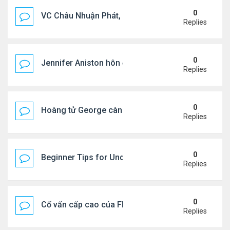
0
VC Châu Nhuận Phát, Lưu Gia Linh viếng vợ cũ ..
Replies
0
Jennifer Aniston hôn đắm đuối bạn trai trên du th
Replies
0
Hoàng tử George càng lớn càng điển trai
Replies
0
Beginner Tips for Understanding Diablo 4 Items 
Replies
0
Cố vấn cấp cao của FIFA từ chức để phán đối 'bán
Replies