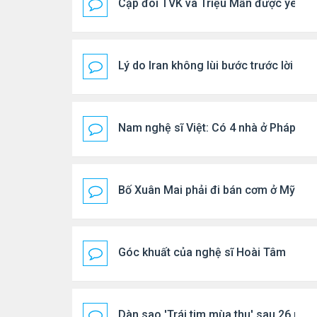
Cặp đôi TVK và Triệu Mẫn được yêu th
Lý do Iran không lùi bước trước lời đ
Nam nghệ sĩ Việt: Có 4 nhà ở Pháp, sốn
Bố Xuân Mai phải đi bán cơm ở Mỹ
Góc khuất của nghệ sĩ Hoài Tâm
Dàn sao 'Trái tim mùa thu' sau 26 năm