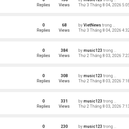
ích nhất
Replies
Views
0
68
by
VietNews
trong
Tin Thế 
e dọa của ông Trump
Replies
Views
0
384
by
music123
trong
Tin Tức
g gần tháp Eiffel...
Replies
Views
0
308
by
music123
trong
Tin Tức
Replies
Views
0
331
by
music123
trong
Tin Tức
Replies
Views
0
230
by
music123
trong
Tin Tức