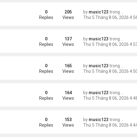
0
205
by
music123
trong
Tin Tức
ằng
Replies
Views
0
137
by
music123
trong
Tin Tức
Replies
Views
0
165
by
music123
trong
Tin Tức
 khác"
Replies
Views
0
164
by
music123
trong
Tin Tức
n
Replies
Views
0
153
by
music123
trong
Tin Tức
ràng buộc với vị hôn thê cũ
Replies
Views