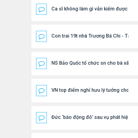
Ca sĩ không làm gì vẫn kiếm được 400
Con trai 19t nhà Trương Bá Chi - Tạ Đ
NS Bảo Quốc tổ chức sn cho bà xã
VN top điểm nghỉ hưu lý tưởng cho ng
Đức ‘báo động đỏ’ sau vụ phát hiện U