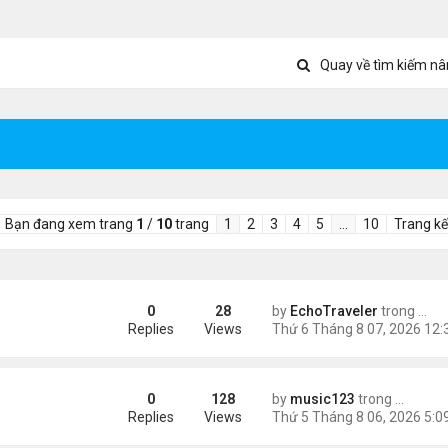
Quay về tìm kiếm nâ
Bạn đang xem trang
1
/
10
trang
1
2
3
4
5
…
10
Trang kế
0
28
by
EchoTraveler
trong
Tin 
ient Marketplace Trading Decisions
Replies
Views
0
128
by
music123
trong
Tin Tức
sinh, mở rộng chống “du lịch sinh con”
Replies
Views