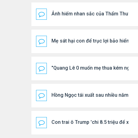
Ảnh hiếm nhan sắc của Thẩm Thuý H
Mẹ sát hại con để trục lợi bảo hiểm
"Quang Lê 0 muốn mẹ thua kém người
Hồng Ngọc tái xuất sau nhiều năm ở ẩ
Con trai ô Trump 'chi 8.5 triệu để xóa 