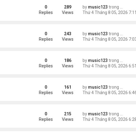
0
289
by
music123
trong
Tin Tức
 triệu đồng/tháng
Replies
Views
0
243
by
music123
trong
Tin Tức
ình Phong
Replies
Views
0
186
by
music123
trong
Tin Tức
Replies
Views
0
161
by
music123
trong
Tin Tức
ười Mỹ
Replies
Views
0
215
by
music123
trong
Tin Tức
AV mang chất nổ ở sân bay
Replies
Views