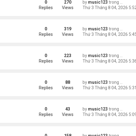
0
270
by
music123
trong
Tin Tức
Replies
Views
0
319
by
music123
trong
Tin Tức
châu Á
Replies
Views
0
223
by
music123
trong
Tin Tức
Replies
Views
0
88
by
music123
trong
46 năm n
n khách chờ
Replies
Views
0
43
by
music123
trong
46 năm n
ông an khuyến cáo
Replies
Views
0
158
by
music123
trong
Tin Tức