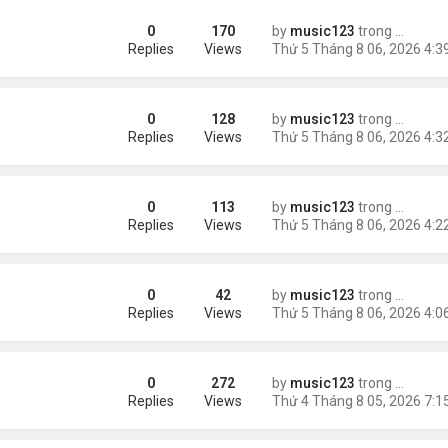
0
170
by
music123
trong
Tin Tức
Replies
Views
0
128
by
music123
trong
Tin Tức
Replies
Views
0
113
by
music123
trong
Tin Tức
Replies
Views
0
42
by
music123
trong
46 năm n
 tai nạn xe hơi
Replies
Views
0
272
by
music123
trong
Tin Tức
ình yêu'
Replies
Views