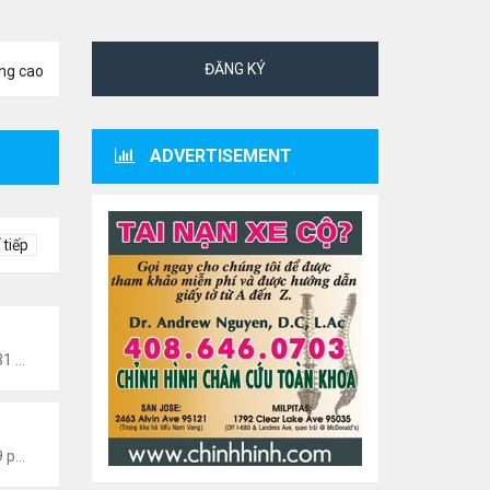
ĐĂNG KÝ
ng cao
ADVERTISEMENT
 tiếp
Tức Văn Nghệ Hải Ngoại
Thứ 6 Tháng 8 07, 2026 12:31 am
 Văn Nghệ Hải Ngoại
Thứ 5 Tháng 8 06, 2026 5:09 pm