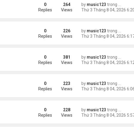
0
264
by
music123
trong
Tin Tức
m trong Walmart
Replies
Views
0
226
by
music123
trong
Tin Tức
ng các cuộc thăm dò dư luận
Replies
Views
0
381
by
music123
trong
Tin Tức
Replies
Views
0
223
by
music123
trong
Tin Tức
ém 6 tuổi
Replies
Views
0
228
by
music123
trong
Tin Tức
Replies
Views