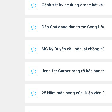
Cảnh sát Irvine dùng drone bắt kẻ trộ
Dân Chủ đang dẫn trước Cộng Hòa tro
MC Kỳ Duyên cầu hôn lại chồng cũ
Jennifer Garner rạng rỡ bên bạn trai k
25 Năm mặn nồng của 'Điệp viên 007'