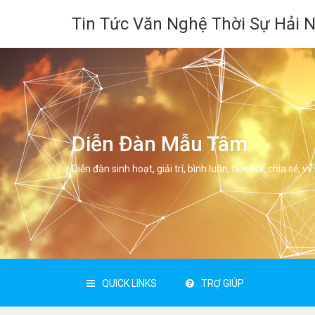
Tin Tức Văn Nghệ Thời Sự Hải 
Diễn Đàn Mẫu Tâm
Diễn đàn sinh hoạt, giải trí, bình luân, học hỏi, chia sẻ, vv.
QUICK LINKS
TRỢ GIÚP