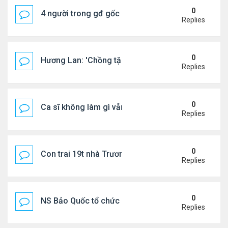
0
4 người trong gđ gốc Việt thiệt mạng vì tai nạn xe 
Replies
0
Hương Lan: 'Chồng tặng tôi khu vườn tình yêu'
Replies
0
Ca sĩ không làm gì vẫn kiếm được 400 triệu đồng/
Replies
0
Con trai 19t nhà Trương Bá Chi - Tạ Đình Phong
Replies
0
NS Bảo Quốc tổ chức sn cho bà xã
Replies