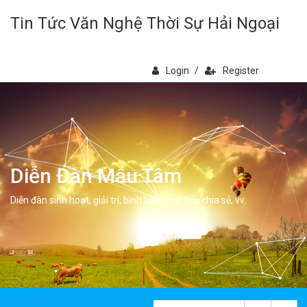
Tin Tức Văn Nghệ Thời Sự Hải Ngoại
Login
/
Register
Diễn Đàn Mẫu Tâm
Diễn đàn sinh hoạt, giải trí, bình luân, học hỏi, chia sẻ, vv.