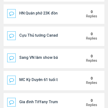
0
HN:Quán phở 23K đồng một bát, 7 năm không tăng
Replies
0
Cựu Thủ tướng Canada thoa kem chống nắng cho 
Replies
0
Sang VN làm show bán vé giá "trên trời"
Replies
0
MC Kỳ Duyên 61 tuổi bị soi nhan sắc khi livestrea
Replies
0
Gia đình Tiffany Trump đi nghỉ ở Spain
Replies