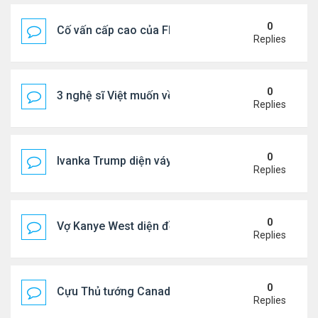
0
Cố vấn cấp cao của FIFA từ chức để phán đối 'bán
Replies
0
3 nghệ sĩ Việt muốn về VN nhưng số phận an bài ở
Replies
0
Ivanka Trump diện váy hở eo táo bạo, khoe vòng h
Replies
0
Vợ Kanye West diện đồ xẻ bạo, dự tiệc ở đảo Ibiza
Replies
0
Cựu Thủ tướng Canada đắm đuối khóa môi Katy Per
Replies