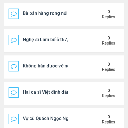
0
Bà bán hàng rong nổi tiếng bị tịch thu quang gánh
Replies
0
Nghệ sĩ Làm bố ở t67, mê dưỡng da chẳng kém sa
Replies
0
Không bán được vé nào, 1 phim Việt rời rạp
Replies
0
Hai ca sĩ Việt đình đám không phải vợ chồng vẫn 
Replies
0
Vợ cũ Quách Ngọc Ngoan: "Tôi sắp 50, liệu có đá
Replies