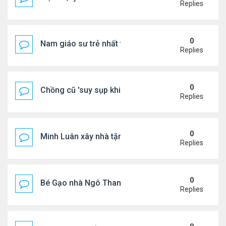
Replies
0
Nam giáo sư trẻ nhất thế giới ở tuổi 18
Replies
0
Chồng cũ 'suy sụp khi biết tin Nicole Kidman có tìn
Replies
0
Minh Luân xây nhà tặng cha mẹ
Replies
0
Bé Gạo nhà Ngô Thanh Vân dễ thương trong tiệc th
Replies