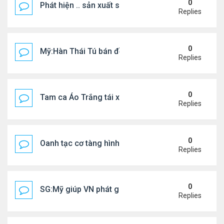
0
Phát hiện .. sản xuất sữa 'pha bột giặt'
Replies
0
Mỹ:Hàn Thái Tú bán đồ ăn online mưu sinh
Replies
0
Tam ca Áo Trắng tái xuất trên sân khấu
Replies
0
Oanh tạc cơ tàng hình đáng sợ nhất thế giới
Replies
0
SG:Mỹ giúp VN phát giác xưởng sản xuất giày Nike
Replies