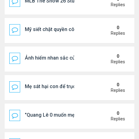
MLB The Show 26 Stubs Tips for Efficient Market
Replies
0
Mỹ siết chặt quyền công dân theo nơi sinh, mở rộn
Replies
0
Ảnh hiếm nhan sắc của Thẩm Thuý Hằng
Replies
0
Mẹ sát hại con để trục lợi bảo hiểm
Replies
0
"Quang Lê 0 muốn mẹ thua kém người khác"
Replies