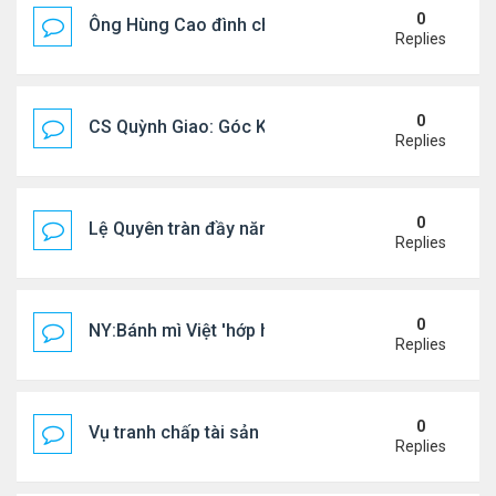
0
Ông Hùng Cao đình chỉ công tác quan chức 'nói 
Replies
0
CS Quỳnh Giao: Góc Khuất Của Căn Bệnh Đoạt Mạn
Replies
0
Lệ Quyên tràn đầy năng lượng tại Mỹ
Replies
0
NY:Bánh mì Việt 'hớp hồn' thực khách Mỹ
Replies
0
Vụ tranh chấp tài sản của dv Đức Tiến
Replies