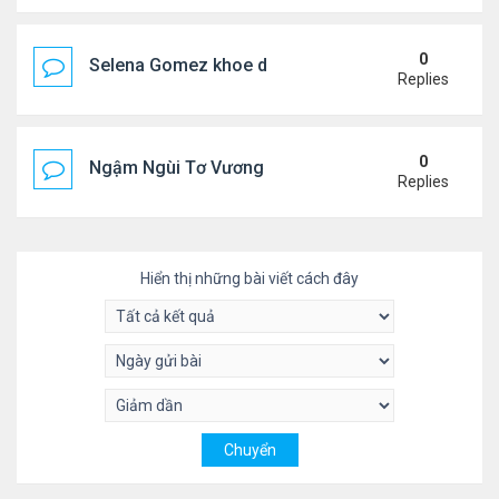
0
Selena Gomez khoe dáng mừng sinh nhật
Replies
0
Ngậm Ngùi Tơ Vương - Video YouTube ngâm bài th
Replies
Hiển thị những bài viết cách đây