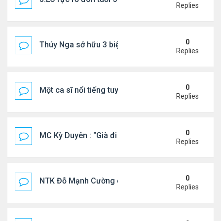
Replies
0
Thúy Nga sở hữu 3 biệt thự triệu USD ở Mỹ
Replies
0
Một ca sĩ nổi tiếng tuyên bố không thu tiền tác qu
Replies
0
MC Kỳ Duyên : "Già đi cũng là một đặc ân"
Replies
0
NTK Đỗ Mạnh Cường chi 100 triệu đồng thuê...
Replies