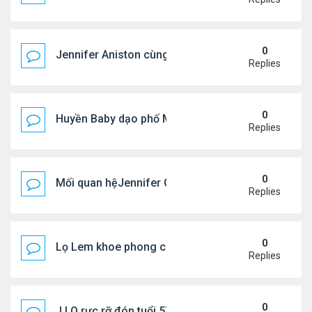
0
Jennifer Aniston cùng bạn trai nghỉ dưỡng trên du
Replies
0
Huyền Baby dạo phố Mỹ
Replies
0
Mối quan hệJennifer Garner và mẹ chồng cũ
Replies
0
Lọ Lem khoe phong cách ở New York
Replies
0
J.LO rực rỡ đón tuổi 57 trên đất Âu