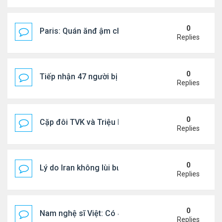
0
Paris: Quán ănđ ậm chất Việt đông kín khách chờ
Replies
0
Tiếp nhận 47 người bị Mỹ trục xuất, Công an khuy
Replies
0
Cặp đôi TVK và Triệu Mẫn được yêu thích nhất
Replies
0
Lý do Iran không lùi bước trước lời đe dọa của ôn
Replies
0
Nam nghệ sĩ Việt: Có 4 nhà ở Pháp, sống gần tháp E
Replies