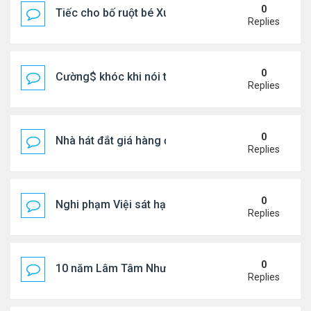
0
Tiếc cho bố ruột bé Xuân Mai ở Mỹ
Replies
0
Cường$ khóc khi nói thật về hôn nhân
Replies
0
Nhà hát đắt giá hàng đầu tg ở VN
Replies
0
Nghi phạm Việi sát hại cụ bà 91 tuổi, phi tang xác 
Replies
0
10 năm Lâm Tâm Như - Hoắc Kiến Hoa
Replies