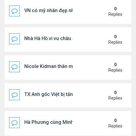
0
VN có mỹ nhân đẹp như búp bê bỏ showbiz lấy thi
Replies
0
Nhà Hà Hồ vi vu châu Âu
Replies
0
Nicole Kidman thân mật bên bf doanh nhân
Replies
0
TX:Anh gốc Việt bị tấn công dã man, khó qua khỏi
Replies
0
Hà Phương cùng Minh Tuyết đi sự kiện
Replies