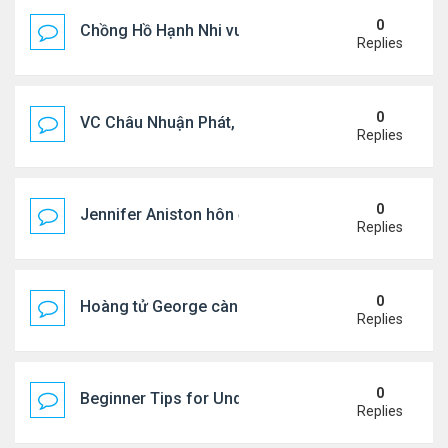
0
Chồng Hồ Hạnh Nhi vui vẻ ôm người cũ của vợ
Replies
0
VC Châu Nhuận Phát, Lưu Gia Linh viếng vợ cũ ..
Replies
0
Jennifer Aniston hôn đắm đuối bạn trai trên du th
Replies
0
Hoàng tử George càng lớn càng điển trai
Replies
0
Beginner Tips for Understanding Diablo 4 Items 
Replies