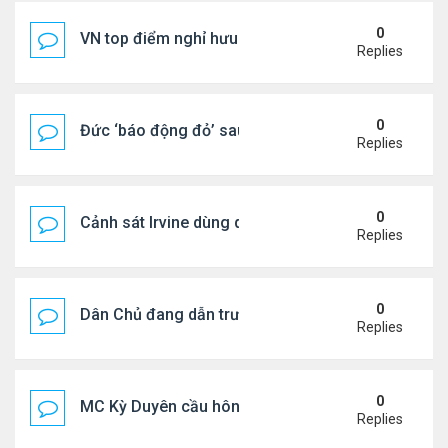
0
VN top điểm nghỉ hưu lý tưởng cho người Mỹ
Replies
0
Đức ‘báo động đỏ’ sau vụ phát hiện UAV mang chấ
Replies
0
Cảnh sát Irvine dùng drone bắt kẻ trộm trong Wal
Replies
0
Dân Chủ đang dẫn trước Cộng Hòa trong các cuộc
Replies
0
MC Kỳ Duyên cầu hôn lại chồng cũ
Replies