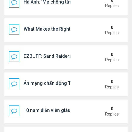
0
Hà Anh: 'Mẹ chồng từng ngạc nhiên vì tôi luôn trả ti
Replies
0
What Makes the Right Retail POS Matter?
Replies
0
EZBUFF: Sand Raiders of Sophie Farming Guide: B
Replies
0
Án mạng chấn động Thái lan: hai chị em người Nga b
Replies
0
10 nam diễn viên giàu nhất Trung Quốc 2026
Replies