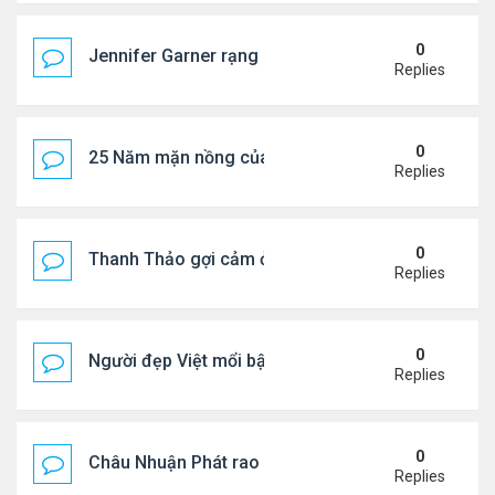
0
Jennifer Garner rạng rỡ bên bạn trai kém 6 tuổi
Replies
0
25 Năm mặn nồng của 'Điệp viên 007'
Replies
0
Thanh Thảo gợi cảm ở tuổi 49
Replies
0
Người đẹp Việt mổi bật giữa dàn sao châu Á
Replies
0
Châu Nhuận Phát rao bán tài sản
Replies