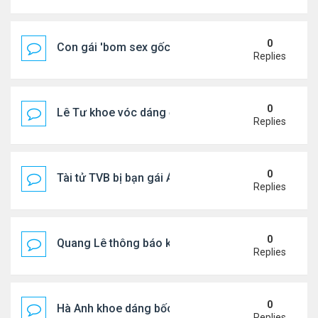
0
Con gái 'bom sex gốc Việt' đón tuổi 18
Replies
0
Lê Tư khoe vóc dáng ở châu Âu
Replies
0
Tài tử TVB bị bạn gái Á hậu phản bội giờ ra sao?
Replies
0
Quang Lê thông báo khẩn cấp
Replies
0
Hà Anh khoe dáng bốc lửa của ở Maldives
Replies