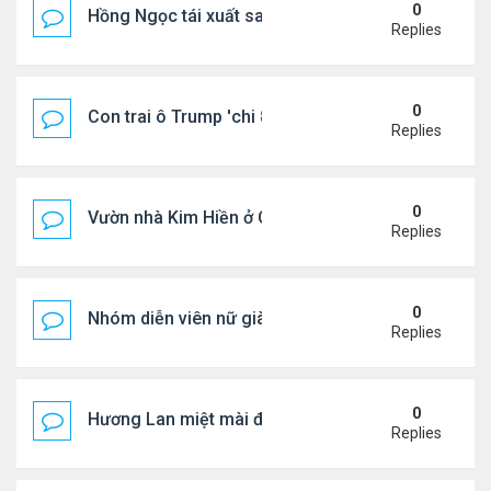
0
Hồng Ngọc tái xuất sau nhiều năm ở ẩn
Replies
0
Con trai ô Trump 'chi 8.5 triệu để xóa ràng buộc vớ
Replies
0
Vườn nhà Kim Hiền ở California
Replies
0
Nhóm diễn viên nữ giàu nhất thế giới
Replies
0
Hương Lan miệt mài đi hát ở tuổi 70
Replies