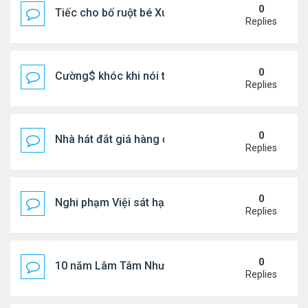
0
Tiếc cho bố ruột bé Xuân Mai ở Mỹ
Replies
0
Cường$ khóc khi nói thật về hôn nhân
Replies
0
Nhà hát đắt giá hàng đầu tg ở VN
Replies
0
Nghi phạm Việi sát hại cụ bà 91 tuổi, phi tang xác 
Replies
0
10 năm Lâm Tâm Như - Hoắc Kiến Hoa
Replies