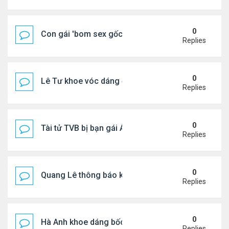
0
Con gái 'bom sex gốc Việt' đón tuổi 18
Replies
0
Lê Tư khoe vóc dáng ở châu Âu
Replies
0
Tài tử TVB bị bạn gái Á hậu phản bội giờ ra sao?
Replies
0
Quang Lê thông báo khẩn cấp
Replies
0
Hà Anh khoe dáng bốc lửa của ở Maldives
Replies