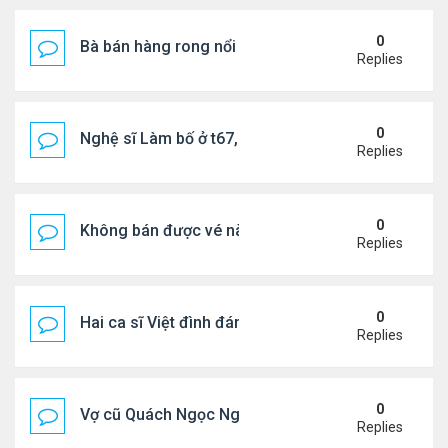
0
Bà bán hàng rong nổi tiếng bị tịch thu quang gánh
Replies
0
Nghệ sĩ Làm bố ở t67, mê dưỡng da chẳng kém sa
Replies
0
Không bán được vé nào, 1 phim Việt rời rạp
Replies
0
Hai ca sĩ Việt đình đám không phải vợ chồng vẫn 
Replies
0
Vợ cũ Quách Ngọc Ngoan: "Tôi sắp 50, liệu có đá
Replies