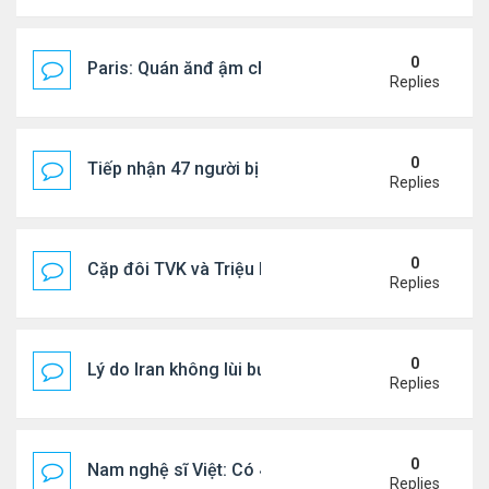
0
Paris: Quán ănđ ậm chất Việt đông kín khách chờ
Replies
0
Tiếp nhận 47 người bị Mỹ trục xuất, Công an khuy
Replies
0
Cặp đôi TVK và Triệu Mẫn được yêu thích nhất
Replies
0
Lý do Iran không lùi bước trước lời đe dọa của ôn
Replies
0
Nam nghệ sĩ Việt: Có 4 nhà ở Pháp, sống gần tháp E
Replies