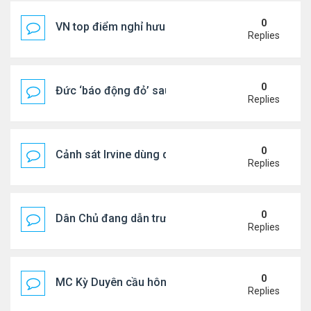
0
VN top điểm nghỉ hưu lý tưởng cho người Mỹ
Replies
0
Đức ‘báo động đỏ’ sau vụ phát hiện UAV mang chấ
Replies
0
Cảnh sát Irvine dùng drone bắt kẻ trộm trong Wal
Replies
0
Dân Chủ đang dẫn trước Cộng Hòa trong các cuộc
Replies
0
MC Kỳ Duyên cầu hôn lại chồng cũ
Replies