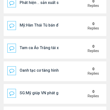
0
Phát hiện .. sản xuất sữa 'pha bột giặt'
Replies
0
Mỹ:Hàn Thái Tú bán đồ ăn online mưu sinh
Replies
0
Tam ca Áo Trắng tái xuất trên sân khấu
Replies
0
Oanh tạc cơ tàng hình đáng sợ nhất thế giới
Replies
0
SG:Mỹ giúp VN phát giác xưởng sản xuất giày Nike
Replies