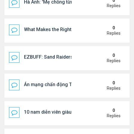
0
Hà Anh: 'Mẹ chồng từng ngạc nhiên vì tôi luôn trả ti
Replies
0
What Makes the Right Retail POS Matter?
Replies
0
EZBUFF: Sand Raiders of Sophie Farming Guide: B
Replies
0
Án mạng chấn động Thái lan: hai chị em người Nga b
Replies
0
10 nam diễn viên giàu nhất Trung Quốc 2026
Replies