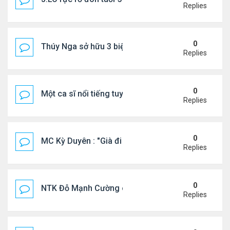
Replies
0
Thúy Nga sở hữu 3 biệt thự triệu USD ở Mỹ
Replies
0
Một ca sĩ nổi tiếng tuyên bố không thu tiền tác qu
Replies
0
MC Kỳ Duyên : "Già đi cũng là một đặc ân"
Replies
0
NTK Đỗ Mạnh Cường chi 100 triệu đồng thuê...
Replies