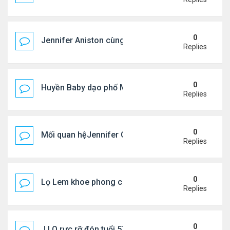
0
Jennifer Aniston cùng bạn trai nghỉ dưỡng trên du
Replies
0
Huyền Baby dạo phố Mỹ
Replies
0
Mối quan hệJennifer Garner và mẹ chồng cũ
Replies
0
Lọ Lem khoe phong cách ở New York
Replies
0
J.LO rực rỡ đón tuổi 57 trên đất Âu