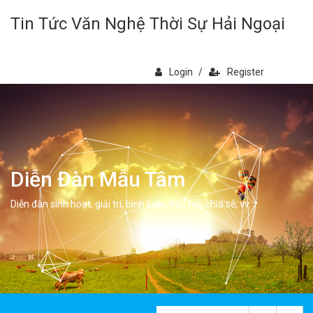
Tin Tức Văn Nghệ Thời Sự Hải Ngoại
Login
/
Register
Diễn Đàn Mẫu Tâm
Diễn đàn sinh hoạt, giải trí, bình luân, học hỏi, chia sẻ, vv.