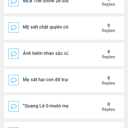
MLB The Show 26 Stubs Tips for Efficient Market
Replies
0
Mỹ siết chặt quyền công dân theo nơi sinh, mở rộn
Replies
0
Ảnh hiếm nhan sắc của Thẩm Thuý Hằng
Replies
0
Mẹ sát hại con để trục lợi bảo hiểm
Replies
0
"Quang Lê 0 muốn mẹ thua kém người khác"
Replies