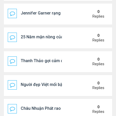
0
Jennifer Garner rạng rỡ bên bạn trai kém 6 tuổi
Replies
0
25 Năm mặn nồng của 'Điệp viên 007'
Replies
0
Thanh Thảo gợi cảm ở tuổi 49
Replies
0
Người đẹp Việt mổi bật giữa dàn sao châu Á
Replies
0
Châu Nhuận Phát rao bán tài sản
Replies