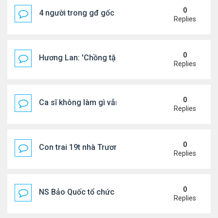
0
4 người trong gđ gốc Việt thiệt mạng vì tai nạn xe 
Replies
0
Hương Lan: 'Chồng tặng tôi khu vườn tình yêu'
Replies
0
Ca sĩ không làm gì vẫn kiếm được 400 triệu đồng/
Replies
0
Con trai 19t nhà Trương Bá Chi - Tạ Đình Phong
Replies
0
NS Bảo Quốc tổ chức sn cho bà xã
Replies