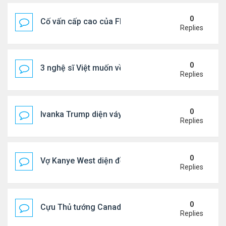
0
Cố vấn cấp cao của FIFA từ chức để phán đối 'bán
Replies
0
3 nghệ sĩ Việt muốn về VN nhưng số phận an bài ở
Replies
0
Ivanka Trump diện váy hở eo táo bạo, khoe vòng h
Replies
0
Vợ Kanye West diện đồ xẻ bạo, dự tiệc ở đảo Ibiza
Replies
0
Cựu Thủ tướng Canada đắm đuối khóa môi Katy Per
Replies