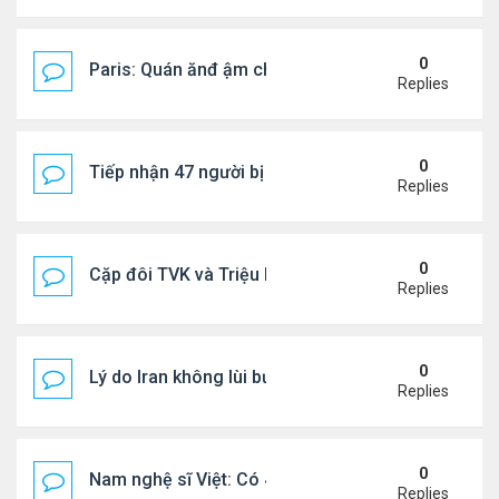
0
Paris: Quán ănđ ậm chất Việt đông kín khách chờ
Replies
0
Tiếp nhận 47 người bị Mỹ trục xuất, Công an khuy
Replies
0
Cặp đôi TVK và Triệu Mẫn được yêu thích nhất
Replies
0
Lý do Iran không lùi bước trước lời đe dọa của ôn
Replies
0
Nam nghệ sĩ Việt: Có 4 nhà ở Pháp, sống gần tháp E
Replies