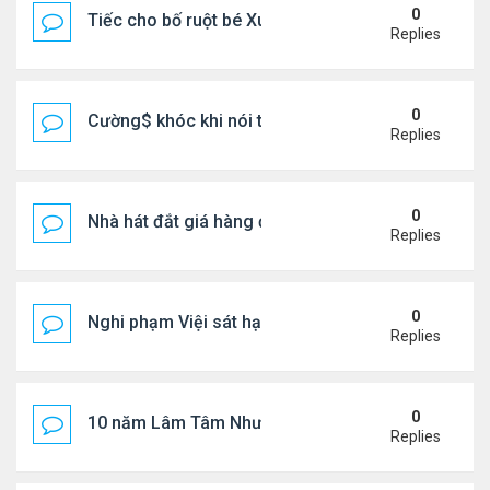
0
Tiếc cho bố ruột bé Xuân Mai ở Mỹ
Replies
0
Cường$ khóc khi nói thật về hôn nhân
Replies
0
Nhà hát đắt giá hàng đầu tg ở VN
Replies
0
Nghi phạm Việi sát hại cụ bà 91 tuổi, phi tang xác 
Replies
0
10 năm Lâm Tâm Như - Hoắc Kiến Hoa
Replies