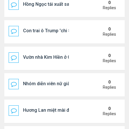
0
Hồng Ngọc tái xuất sau nhiều năm ở ẩn
Replies
0
Con trai ô Trump 'chi 8.5 triệu để xóa ràng buộc vớ
Replies
0
Vườn nhà Kim Hiền ở California
Replies
0
Nhóm diễn viên nữ giàu nhất thế giới
Replies
0
Hương Lan miệt mài đi hát ở tuổi 70
Replies