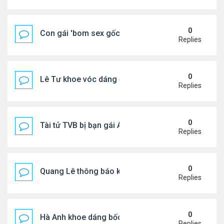
0
Con gái 'bom sex gốc Việt' đón tuổi 18
Replies
0
Lê Tư khoe vóc dáng ở châu Âu
Replies
0
Tài tử TVB bị bạn gái Á hậu phản bội giờ ra sao?
Replies
0
Quang Lê thông báo khẩn cấp
Replies
0
Hà Anh khoe dáng bốc lửa của ở Maldives
Replies