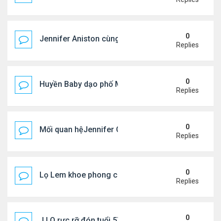
0
Jennifer Aniston cùng bạn trai nghỉ dưỡng trên du
Replies
0
Huyền Baby dạo phố Mỹ
Replies
0
Mối quan hệJennifer Garner và mẹ chồng cũ
Replies
0
Lọ Lem khoe phong cách ở New York
Replies
0
J.LO rực rỡ đón tuổi 57 trên đất Âu