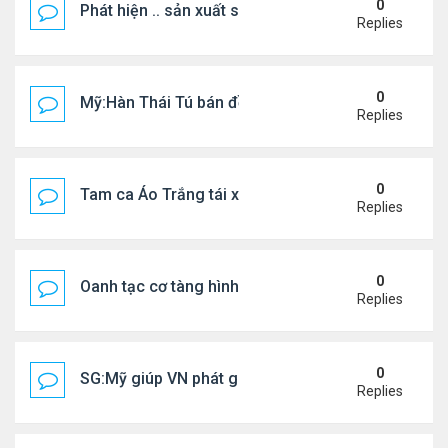
0
Phát hiện .. sản xuất sữa 'pha bột giặt'
Replies
0
Mỹ:Hàn Thái Tú bán đồ ăn online mưu sinh
Replies
0
Tam ca Áo Trắng tái xuất trên sân khấu
Replies
0
Oanh tạc cơ tàng hình đáng sợ nhất thế giới
Replies
0
SG:Mỹ giúp VN phát giác xưởng sản xuất giày Nike
Replies