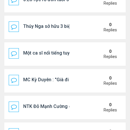
Replies
0
Thúy Nga sở hữu 3 biệt thự triệu USD ở Mỹ
Replies
0
Một ca sĩ nổi tiếng tuyên bố không thu tiền tác qu
Replies
0
MC Kỳ Duyên : "Già đi cũng là một đặc ân"
Replies
0
NTK Đỗ Mạnh Cường chi 100 triệu đồng thuê...
Replies