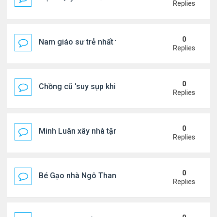
Replies
0
Nam giáo sư trẻ nhất thế giới ở tuổi 18
Replies
0
Chồng cũ 'suy sụp khi biết tin Nicole Kidman có tìn
Replies
0
Minh Luân xây nhà tặng cha mẹ
Replies
0
Bé Gạo nhà Ngô Thanh Vân dễ thương trong tiệc th
Replies