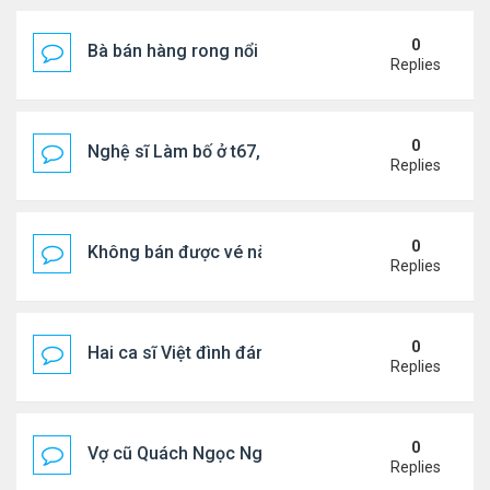
0
Bà bán hàng rong nổi tiếng bị tịch thu quang gánh
Replies
0
Nghệ sĩ Làm bố ở t67, mê dưỡng da chẳng kém sa
Replies
0
Không bán được vé nào, 1 phim Việt rời rạp
Replies
0
Hai ca sĩ Việt đình đám không phải vợ chồng vẫn 
Replies
0
Vợ cũ Quách Ngọc Ngoan: "Tôi sắp 50, liệu có đá
Replies