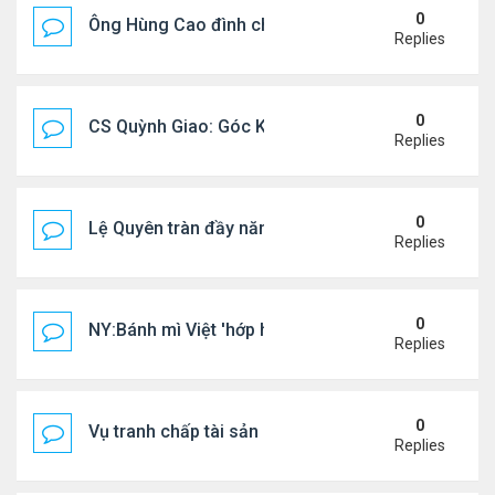
0
Ông Hùng Cao đình chỉ công tác quan chức 'nói 
Replies
0
CS Quỳnh Giao: Góc Khuất Của Căn Bệnh Đoạt Mạn
Replies
0
Lệ Quyên tràn đầy năng lượng tại Mỹ
Replies
0
NY:Bánh mì Việt 'hớp hồn' thực khách Mỹ
Replies
0
Vụ tranh chấp tài sản của dv Đức Tiến
Replies