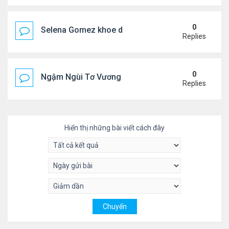
0
Selena Gomez khoe dáng mừng sinh nhật
Replies
0
Ngậm Ngùi Tơ Vương - Video YouTube ngâm bài th
Replies
Hiển thị những bài viết cách đây