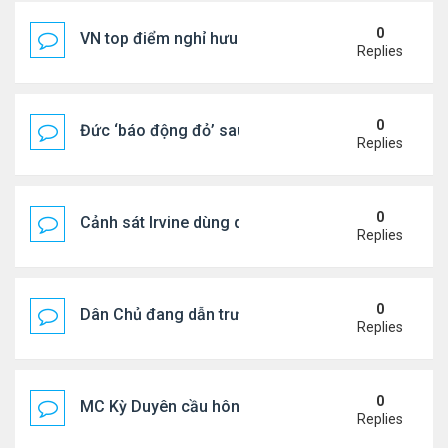
0
VN top điểm nghỉ hưu lý tưởng cho người Mỹ
Replies
0
Đức ‘báo động đỏ’ sau vụ phát hiện UAV mang chấ
Replies
0
Cảnh sát Irvine dùng drone bắt kẻ trộm trong Wal
Replies
0
Dân Chủ đang dẫn trước Cộng Hòa trong các cuộc
Replies
0
MC Kỳ Duyên cầu hôn lại chồng cũ
Replies