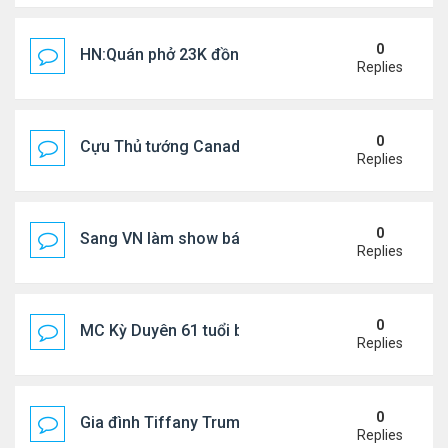
0
HN:Quán phở 23K đồng một bát, 7 năm không tăng
Replies
0
Cựu Thủ tướng Canada thoa kem chống nắng cho 
Replies
0
Sang VN làm show bán vé giá "trên trời"
Replies
0
MC Kỳ Duyên 61 tuổi bị soi nhan sắc khi livestrea
Replies
0
Gia đình Tiffany Trump đi nghỉ ở Spain
Replies