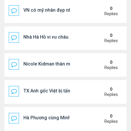
0
VN có mỹ nhân đẹp như búp bê bỏ showbiz lấy thi
Replies
0
Nhà Hà Hồ vi vu châu Âu
Replies
0
Nicole Kidman thân mật bên bf doanh nhân
Replies
0
TX:Anh gốc Việt bị tấn công dã man, khó qua khỏi
Replies
0
Hà Phương cùng Minh Tuyết đi sự kiện
Replies