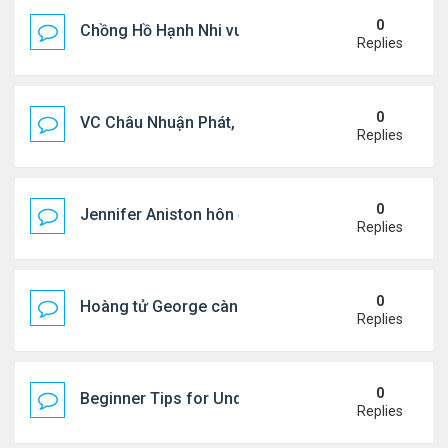
0
Chồng Hồ Hạnh Nhi vui vẻ ôm người cũ của vợ
Replies
0
VC Châu Nhuận Phát, Lưu Gia Linh viếng vợ cũ ..
Replies
0
Jennifer Aniston hôn đắm đuối bạn trai trên du th
Replies
0
Hoàng tử George càng lớn càng điển trai
Replies
0
Beginner Tips for Understanding Diablo 4 Items 
Replies