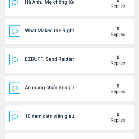
0
Hà Anh: 'Mẹ chồng từng ngạc nhiên vì tôi luôn trả ti
Replies
0
What Makes the Right Retail POS Matter?
Replies
0
EZBUFF: Sand Raiders of Sophie Farming Guide: B
Replies
0
Án mạng chấn động Thái lan: hai chị em người Nga b
Replies
0
10 nam diễn viên giàu nhất Trung Quốc 2026
Replies