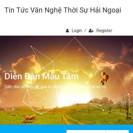
Tin Tức Văn Nghệ Thời Sự Hải Ngoại
Login
/
Register
Diễn Đàn Mẫu Tâm
Diễn đàn sinh hoạt, giải trí, bình luân, học hỏi, chia sẻ, vv.