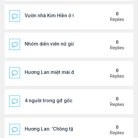
0
Vườn nhà Kim Hiền ở California
Replies
0
Nhóm diễn viên nữ giàu nhất thế giới
Replies
0
Hương Lan miệt mài đi hát ở tuổi 70
Replies
0
4 người trong gđ gốc Việt thiệt mạng vì tai nạn xe 
Replies
0
Hương Lan: 'Chồng tặng tôi khu vườn tình yêu'
Replies