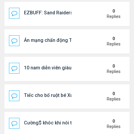
0
EZBUFF: Sand Raiders of Sophie Farming Guide: B
Replies
0
Án mạng chấn động Thái lan: hai chị em người Nga b
Replies
0
10 nam diễn viên giàu nhất Trung Quốc 2026
Replies
0
Tiếc cho bố ruột bé Xuân Mai ở Mỹ
Replies
0
Cường$ khóc khi nói thật về hôn nhân
Replies