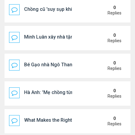
0
Chồng cũ 'suy sụp khi biết tin Nicole Kidman có tìn
Replies
0
Minh Luân xây nhà tặng cha mẹ
Replies
0
Bé Gạo nhà Ngô Thanh Vân dễ thương trong tiệc th
Replies
0
Hà Anh: 'Mẹ chồng từng ngạc nhiên vì tôi luôn trả ti
Replies
0
What Makes the Right Retail POS Matter?
Replies