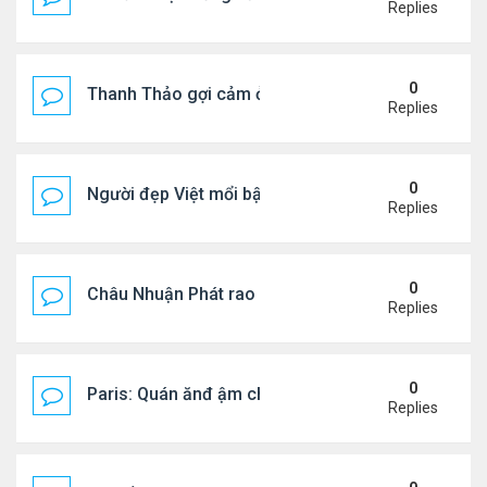
Replies
0
Thanh Thảo gợi cảm ở tuổi 49
Replies
0
Người đẹp Việt mổi bật giữa dàn sao châu Á
Replies
0
Châu Nhuận Phát rao bán tài sản
Replies
0
Paris: Quán ănđ ậm chất Việt đông kín khách chờ
Replies