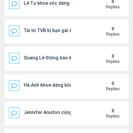
0
Lê Tư khoe vóc dáng ở châu Âu
Replies
0
Tài tử TVB bị bạn gái Á hậu phản bội giờ ra sao?
Replies
0
Quang Lê thông báo khẩn cấp
Replies
0
Hà Anh khoe dáng bốc lửa của ở Maldives
Replies
0
Jennifer Aniston cùng bạn trai nghỉ dưỡng trên du
Replies