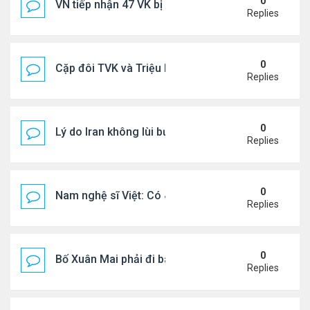
0
VN tiếp nhận 47 VK bị Mỹ trục xuất, Công an khuy
Replies
0
Cặp đôi TVK và Triệu Mẫn được yêu thích nhất
Replies
0
Lý do Iran không lùi bước trước lời đe dọa của ôn
Replies
0
Nam nghệ sĩ Việt: Có 4 nhà ở Pháp, sống gần tháp E
Replies
0
Bố Xuân Mai phải đi bán cơm ở Mỹ
Replies