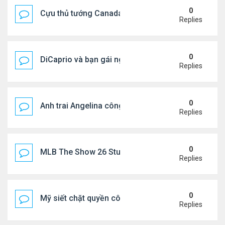
0
Cựu thủ tướng Canada & gf tình tứ trên biển Hy Lạ
Replies
0
DiCaprio và bạn gái nghỉ dưỡng ở Địa Trung Hải
Replies
0
Anh trai Angelina công khai đồng tính ở tuổi 53
Replies
0
MLB The Show 26 Stubs Tips for Efficient Market
Replies
0
Mỹ siết chặt quyền công dân theo nơi sinh, mở rộn
Replies