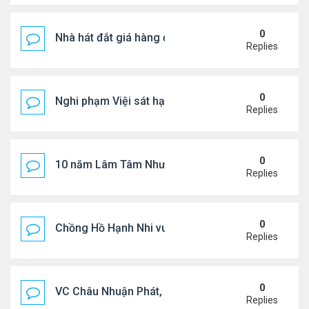
0
Nhà hát đắt giá hàng đầu tg ở VN
Replies
0
Nghi phạm Việi sát hại cụ bà 91 tuổi, phi tang xác 
Replies
0
10 năm Lâm Tâm Như - Hoắc Kiến Hoa
Replies
0
Chồng Hồ Hạnh Nhi vui vẻ ôm người cũ của vợ
Replies
0
VC Châu Nhuận Phát, Lưu Gia Linh viếng vợ cũ ..
Replies