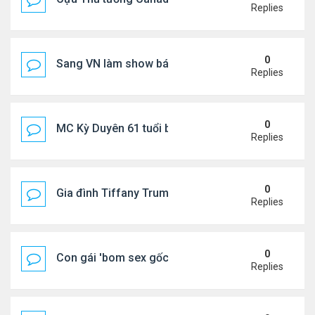
Replies
0
Sang VN làm show bán vé giá "trên trời"
Replies
0
MC Kỳ Duyên 61 tuổi bị soi nhan sắc khi livestrea
Replies
0
Gia đình Tiffany Trump đi nghỉ ở Spain
Replies
0
Con gái 'bom sex gốc Việt' đón tuổi 18
Replies