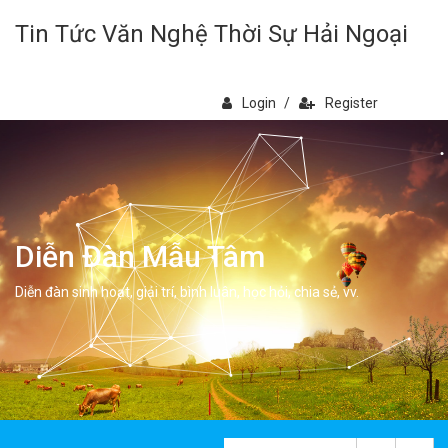
Tin Tức Văn Nghệ Thời Sự Hải Ngoại
Login
/
Register
Diễn Đàn Mẫu Tâm
Diễn đàn sinh hoạt, giải trí, bình luân, học hỏi, chia sẻ, vv.