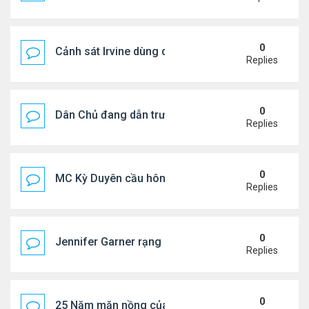
0
Cảnh sát Irvine dùng drone bắt kẻ trộm trong Wal
Replies
0
Dân Chủ đang dẫn trước Cộng Hòa trong các cuộc
Replies
0
MC Kỳ Duyên cầu hôn lại chồng cũ
Replies
0
Jennifer Garner rạng rỡ bên bạn trai kém 6 tuổi
Replies
0
25 Năm mặn nồng của 'Điệp viên 007'