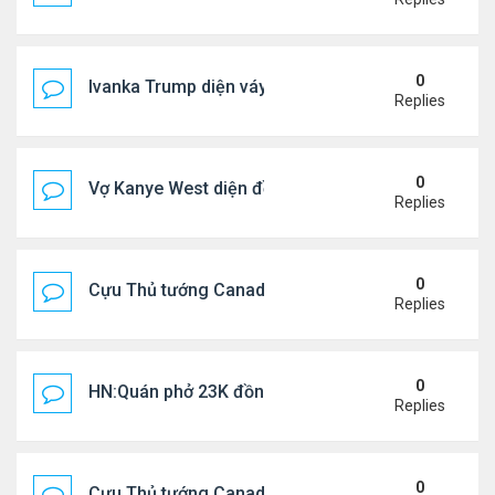
0
Ivanka Trump diện váy hở eo táo bạo, khoe vòng h
Replies
0
Vợ Kanye West diện đồ xẻ bạo, dự tiệc ở đảo Ibiza
Replies
0
Cựu Thủ tướng Canada đắm đuối khóa môi Katy Per
Replies
0
HN:Quán phở 23K đồng một bát, 7 năm không tăng
Replies
0
Cựu Thủ tướng Canada thoa kem chống nắng cho 