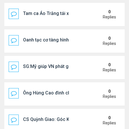
0
Tam ca Áo Trắng tái xuất trên sân khấu
Replies
0
Oanh tạc cơ tàng hình đáng sợ nhất thế giới
Replies
0
SG:Mỹ giúp VN phát giác xưởng sản xuất giày Nike
Replies
0
Ông Hùng Cao đình chỉ công tác quan chức 'nói 
Replies
0
CS Quỳnh Giao: Góc Khuất Của Căn Bệnh Đoạt Mạn
Replies