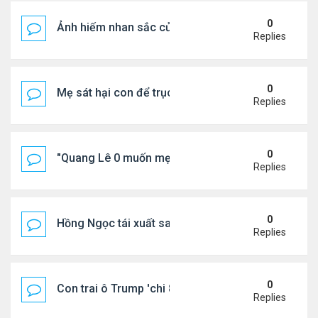
0
Ảnh hiếm nhan sắc của Thẩm Thuý Hằng
Replies
0
Mẹ sát hại con để trục lợi bảo hiểm
Replies
0
"Quang Lê 0 muốn mẹ thua kém người khác"
Replies
0
Hồng Ngọc tái xuất sau nhiều năm ở ẩn
Replies
0
Con trai ô Trump 'chi 8.5 triệu để xóa ràng buộc vớ
Replies