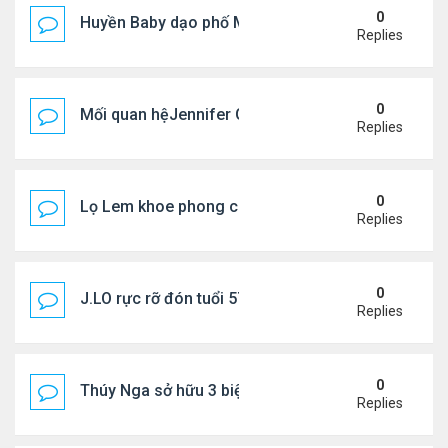
0
Huyền Baby dạo phố Mỹ
Replies
0
Mối quan hệJennifer Garner và mẹ chồng cũ
Replies
0
Lọ Lem khoe phong cách ở New York
Replies
0
J.LO rực rỡ đón tuổi 57 trên đất Âu
Replies
0
Thúy Nga sở hữu 3 biệt thự triệu USD ở Mỹ
Replies