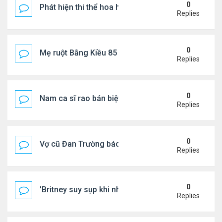
0
Phát hiện thi thể hoa hậu trong túi xách giữa rừng
Replies
0
Mẹ ruột Bằng Kiều 85 tuổi: "Miếng ăn vào mồm là 
Replies
0
Nam ca sĩ rao bán biệt thự ở Saigon
Replies
0
Vợ cũ Đan Trường báo tin vui
Replies
0
'Britney suy sụp khi nhận tin nhắn chia tay của Jus
Replies