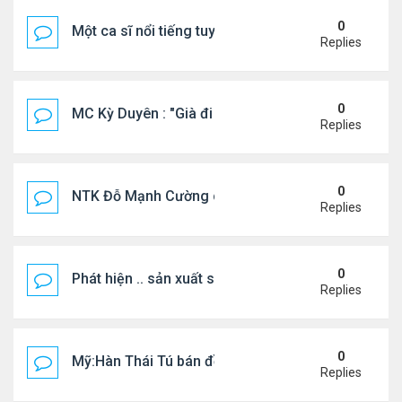
0
Một ca sĩ nổi tiếng tuyên bố không thu tiền tác qu
Replies
0
MC Kỳ Duyên : "Già đi cũng là một đặc ân"
Replies
0
NTK Đỗ Mạnh Cường chi 100 triệu đồng thuê...
Replies
0
Phát hiện .. sản xuất sữa 'pha bột giặt'
Replies
0
Mỹ:Hàn Thái Tú bán đồ ăn online mưu sinh
Replies