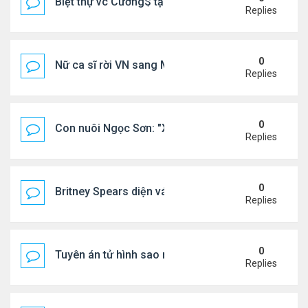
Biệt thự vc Cường$ tại Lạng Sơn
Replies
0
Nữ ca sĩ rời VN sang Mỹ nói thẳng: "Tôi thấy không
Replies
0
Con nuôi Ngọc Sơn: "Xã hội này cần những bài hát 
Replies
0
Britney Spears diện váy xuyên thấu ra phố
Replies
0
Tuyên án tử hình sao nữ nổi tiếng
Replies