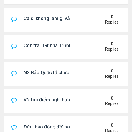
0
Ca sĩ không làm gì vẫn kiếm được 400 triệu đồng/
Replies
0
Con trai 19t nhà Trương Bá Chi - Tạ Đình Phong
Replies
0
NS Bảo Quốc tổ chức sn cho bà xã
Replies
0
VN top điểm nghỉ hưu lý tưởng cho người Mỹ
Replies
0
Đức ‘báo động đỏ’ sau vụ phát hiện UAV mang chấ
Replies