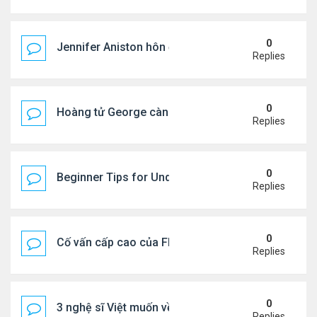
0
Jennifer Aniston hôn đắm đuối bạn trai trên du th
Replies
0
Hoàng tử George càng lớn càng điển trai
Replies
0
Beginner Tips for Understanding Diablo 4 Items 
Replies
0
Cố vấn cấp cao của FIFA từ chức để phán đối 'bán
Replies
0
3 nghệ sĩ Việt muốn về VN nhưng số phận an bài ở
Replies