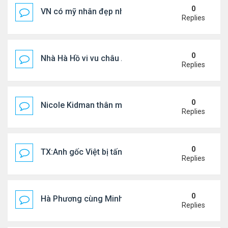
0
VN có mỹ nhân đẹp như búp bê bỏ showbiz lấy thi
Replies
0
Nhà Hà Hồ vi vu châu Âu
Replies
0
Nicole Kidman thân mật bên bf doanh nhân
Replies
0
TX:Anh gốc Việt bị tấn công dã man, khó qua khỏi
Replies
0
Hà Phương cùng Minh Tuyết đi sự kiện
Replies