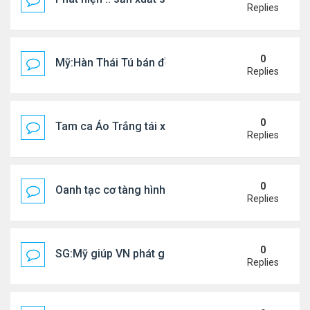
Replies
0
Mỹ:Hàn Thái Tú bán đồ ăn online mưu sinh
Replies
0
Tam ca Áo Trắng tái xuất trên sân khấu
Replies
0
Oanh tạc cơ tàng hình đáng sợ nhất thế giới
Replies
0
SG:Mỹ giúp VN phát giác xưởng sản xuất giày Nike
Replies