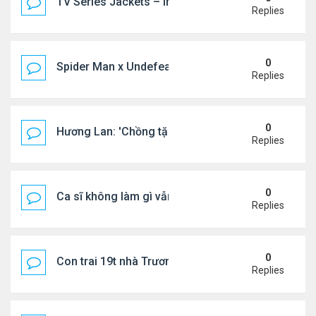
TV Series Jackets – Inspired by Iconic Television
Replies
0
Spider Man x Undefeated FW26 Varsity Jacket – E
Replies
0
Hương Lan: 'Chồng tặng tôi khu vườn tình yêu'
Replies
0
Ca sĩ không làm gì vẫn kiếm được 400 triệu đồng/
Replies
0
Con trai 19t nhà Trương Bá Chi - Tạ Đình Phong
Replies