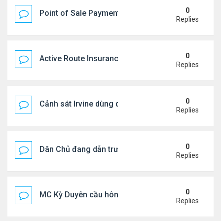
0
Point of Sale Payment Processing: Why Busines
Replies
0
Active Route Insurance
Replies
0
Cảnh sát Irvine dùng drone bắt kẻ trộm trong Wal
Replies
0
Dân Chủ đang dẫn trước Cộng Hòa trong các cuộc
Replies
0
MC Kỳ Duyên cầu hôn lại chồng cũ
Replies