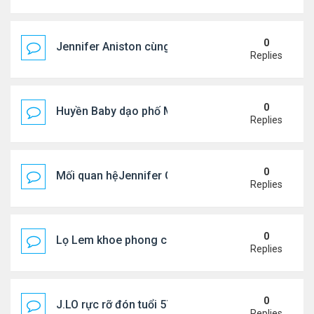
0
Jennifer Aniston cùng bạn trai nghỉ dưỡng trên du
Replies
0
Huyền Baby dạo phố Mỹ
Replies
0
Mối quan hệJennifer Garner và mẹ chồng cũ
Replies
0
Lọ Lem khoe phong cách ở New York
Replies
0
J.LO rực rỡ đón tuổi 57 trên đất Âu
Replies