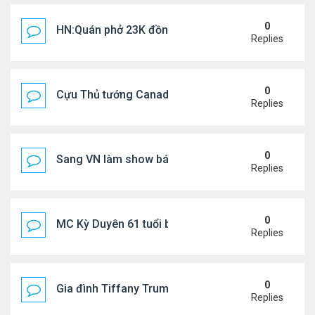
0
HN:Quán phở 23K đồng một bát, 7 năm không tăng
Replies
0
Cựu Thủ tướng Canada thoa kem chống nắng cho 
Replies
0
Sang VN làm show bán vé giá "trên trời"
Replies
0
MC Kỳ Duyên 61 tuổi bị soi nhan sắc khi livestrea
Replies
0
Gia đình Tiffany Trump đi nghỉ ở Spain
Replies