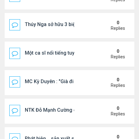
0
Thúy Nga sở hữu 3 biệt thự triệu USD ở Mỹ
Replies
0
Một ca sĩ nổi tiếng tuyên bố không thu tiền tác qu
Replies
0
MC Kỳ Duyên : "Già đi cũng là một đặc ân"
Replies
0
NTK Đỗ Mạnh Cường chi 100 triệu đồng thuê...
Replies
0
Phát hiện .. sản xuất sữa 'pha bột giặt'