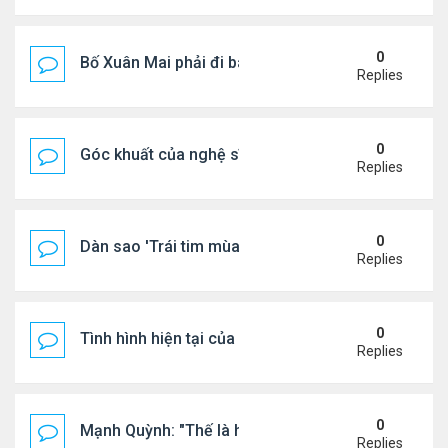
0
Bố Xuân Mai phải đi bán cơm ở Mỹ
Replies
0
Góc khuất của nghệ sĩ Hoài Tâm
Replies
0
Dàn sao 'Trái tim mùa thu' sau 26 năm
Replies
0
Tình hình hiện tại của Quang Lê
Replies
0
Mạnh Quỳnh: "Thế là hết"
Replies