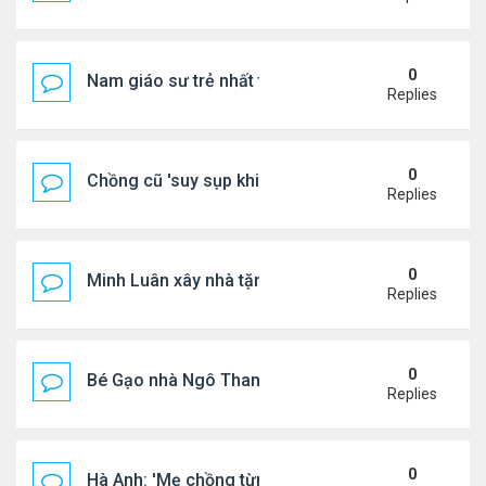
0
Nam giáo sư trẻ nhất thế giới ở tuổi 18
Replies
0
Chồng cũ 'suy sụp khi biết tin Nicole Kidman có tìn
Replies
0
Minh Luân xây nhà tặng cha mẹ
Replies
0
Bé Gạo nhà Ngô Thanh Vân dễ thương trong tiệc th
Replies
0
Hà Anh: 'Mẹ chồng từng ngạc nhiên vì tôi luôn trả ti