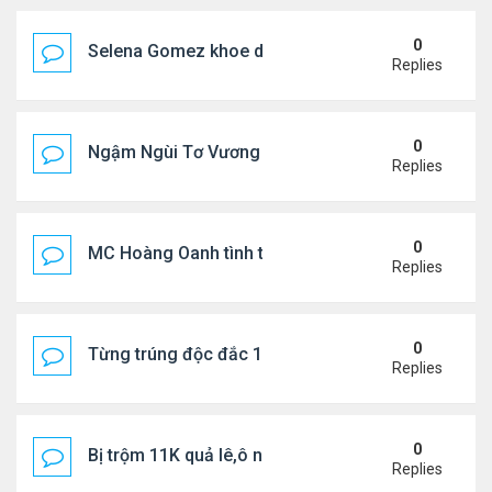
0
Selena Gomez khoe dáng mừng sinh nhật
Replies
0
Ngậm Ngùi Tơ Vương - Video YouTube ngâm bài th
Replies
0
MC Hoàng Oanh tình tứ bên bạn trai mới
Replies
0
Từng trúng độc đắc 167 triệu USD, bị bắt vì trộm c
Replies
0
Bị trộm 11K quả lê,ô nông dân khóc, bỏ nghề
Replies