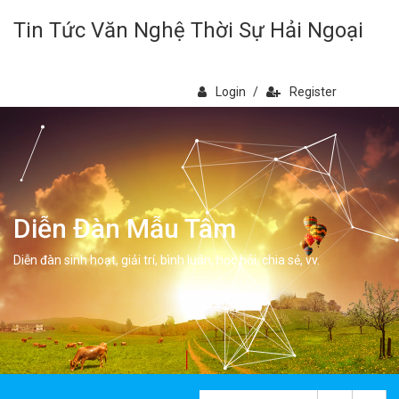
Tin Tức Văn Nghệ Thời Sự Hải Ngoại
Login
/
Register
Diễn Đàn Mẫu Tâm
Diễn đàn sinh hoạt, giải trí, bình luân, học hỏi, chia sẻ, vv.