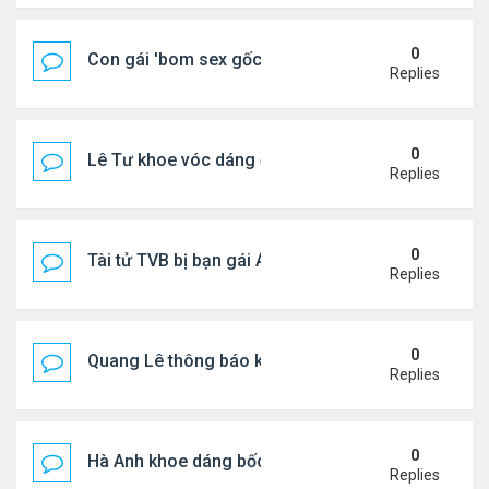
0
Con gái 'bom sex gốc Việt' đón tuổi 18
Replies
0
Lê Tư khoe vóc dáng ở châu Âu
Replies
0
Tài tử TVB bị bạn gái Á hậu phản bội giờ ra sao?
Replies
0
Quang Lê thông báo khẩn cấp
Replies
0
Hà Anh khoe dáng bốc lửa của ở Maldives
Replies