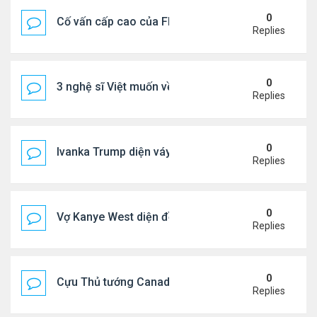
0
Cố vấn cấp cao của FIFA từ chức để phán đối 'bán
Replies
0
3 nghệ sĩ Việt muốn về VN nhưng số phận an bài ở
Replies
0
Ivanka Trump diện váy hở eo táo bạo, khoe vòng h
Replies
0
Vợ Kanye West diện đồ xẻ bạo, dự tiệc ở đảo Ibiza
Replies
0
Cựu Thủ tướng Canada đắm đuối khóa môi Katy Per
Replies