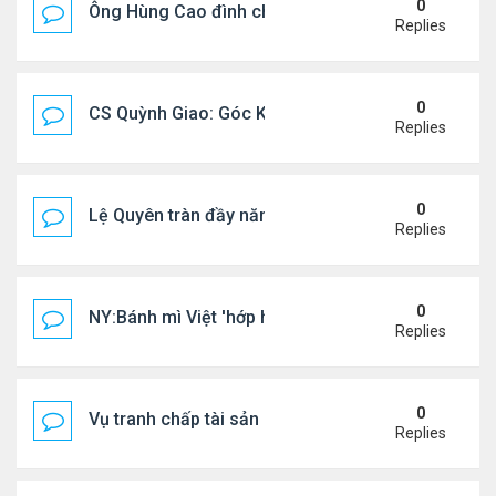
0
Ông Hùng Cao đình chỉ công tác quan chức 'nói 
Replies
0
CS Quỳnh Giao: Góc Khuất Của Căn Bệnh Đoạt Mạn
Replies
0
Lệ Quyên tràn đầy năng lượng tại Mỹ
Replies
0
NY:Bánh mì Việt 'hớp hồn' thực khách Mỹ
Replies
0
Vụ tranh chấp tài sản của dv Đức Tiến
Replies