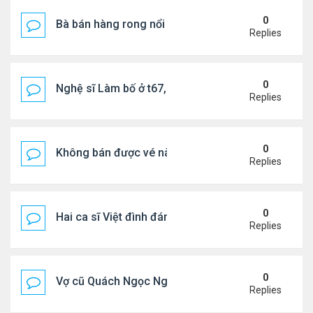
0
Bà bán hàng rong nổi tiếng bị tịch thu quang gánh
Replies
0
Nghệ sĩ Làm bố ở t67, mê dưỡng da chẳng kém sa
Replies
0
Không bán được vé nào, 1 phim Việt rời rạp
Replies
0
Hai ca sĩ Việt đình đám không phải vợ chồng vẫn 
Replies
0
Vợ cũ Quách Ngọc Ngoan: "Tôi sắp 50, liệu có đá
Replies