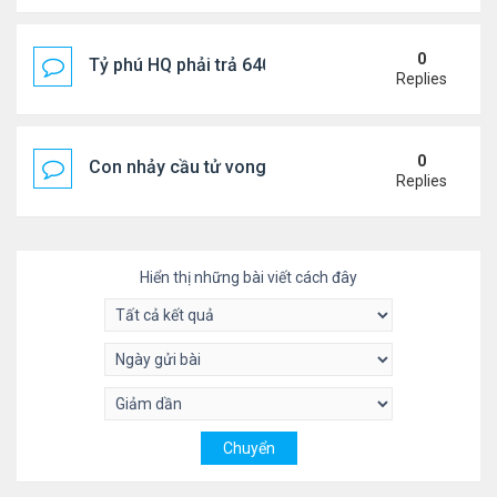
0
Tỷ phú HQ phải trả 640 triệu USD cho vợ cũ sau bê 
Replies
0
Con nhảy cầu tử vong, mẹ thiệt mạng trên đường đi
Replies
Hiển thị những bài viết cách đây