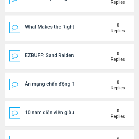
Replies
0
What Makes the Right Retail POS Matter?
Replies
0
EZBUFF: Sand Raiders of Sophie Farming Guide: B
Replies
0
Án mạng chấn động Thái lan: hai chị em người Nga b
Replies
0
10 nam diễn viên giàu nhất Trung Quốc 2026
Replies