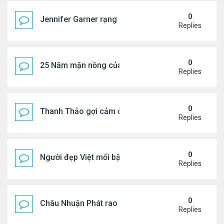
0
Jennifer Garner rạng rỡ bên bạn trai kém 6 tuổi
Replies
0
25 Năm mặn nồng của 'Điệp viên 007'
Replies
0
Thanh Thảo gợi cảm ở tuổi 49
Replies
0
Người đẹp Việt mổi bật giữa dàn sao châu Á
Replies
0
Châu Nhuận Phát rao bán tài sản
Replies