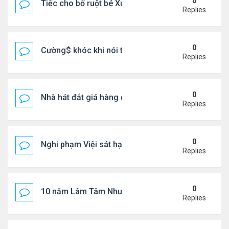
0
Tiếc cho bố ruột bé Xuân Mai ở Mỹ
Replies
0
Cường$ khóc khi nói thật về hôn nhân
Replies
0
Nhà hát đắt giá hàng đầu tg ở VN
Replies
0
Nghi phạm Việi sát hại cụ bà 91 tuổi, phi tang xác 
Replies
0
10 năm Lâm Tâm Như - Hoắc Kiến Hoa
Replies