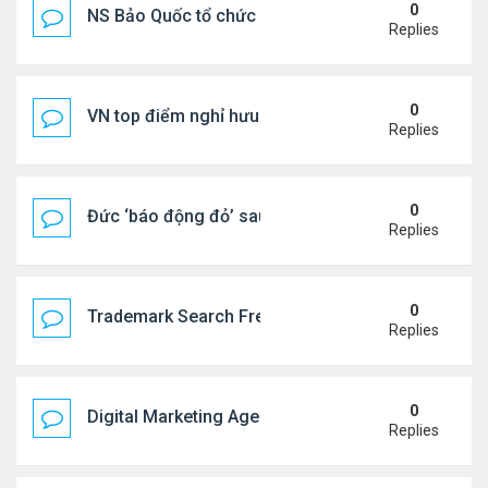
0
NS Bảo Quốc tổ chức sn cho bà xã
Replies
0
VN top điểm nghỉ hưu lý tưởng cho người Mỹ
Replies
0
Đức ‘báo động đỏ’ sau vụ phát hiện UAV mang chấ
Replies
0
Trademark Search Free – Is It Worth Doing Before 
Replies
0
Digital Marketing Agency NYC | Strategic Online 
Replies