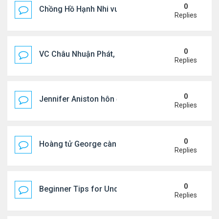
0
Chồng Hồ Hạnh Nhi vui vẻ ôm người cũ của vợ
Replies
0
VC Châu Nhuận Phát, Lưu Gia Linh viếng vợ cũ ..
Replies
0
Jennifer Aniston hôn đắm đuối bạn trai trên du th
Replies
0
Hoàng tử George càng lớn càng điển trai
Replies
0
Beginner Tips for Understanding Diablo 4 Items 
Replies