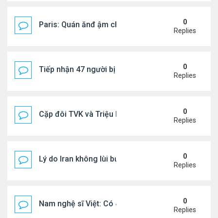
0
Paris: Quán ănđ ậm chất Việt đông kín khách chờ
Replies
0
Tiếp nhận 47 người bị Mỹ trục xuất, Công an khuy
Replies
0
Cặp đôi TVK và Triệu Mẫn được yêu thích nhất
Replies
0
Lý do Iran không lùi bước trước lời đe dọa của ôn
Replies
0
Nam nghệ sĩ Việt: Có 4 nhà ở Pháp, sống gần tháp E
Replies