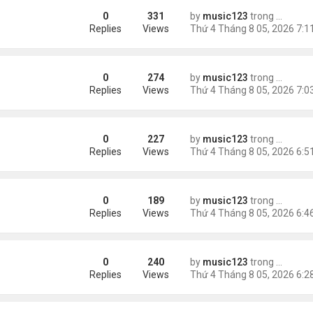
0
331
by
music123
trong
Tin Tức
 triệu đồng/tháng
Replies
Views
0
274
by
music123
trong
Tin Tức
ình Phong
Replies
Views
0
227
by
music123
trong
Tin Tức
Replies
Views
0
189
by
music123
trong
Tin Tức
ười Mỹ
Replies
Views
0
240
by
music123
trong
Tin Tức
AV mang chất nổ ở sân bay
Replies
Views