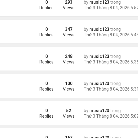
0
293
by
music123
trong
Tin Tức
Replies
Views
0
347
by
music123
trong
Tin Tức
châu Á
Replies
Views
0
248
by
music123
trong
Tin Tức
Replies
Views
0
100
by
music123
trong
46 năm n
n khách chờ
Replies
Views
0
52
by
music123
trong
46 năm n
ông an khuyến cáo
Replies
Views
0
167
by
music123
trong
Tin Tức