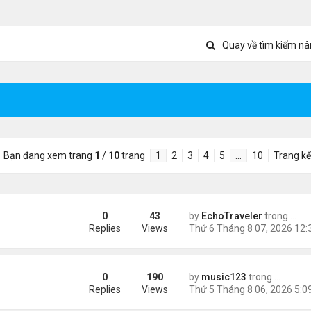
Quay về tìm kiếm nâ
Bạn đang xem trang
1
/
10
trang
1
2
3
4
5
…
10
Trang kế
0
43
by
EchoTraveler
trong
Tin 
ient Marketplace Trading Decisions
Replies
Views
0
190
by
music123
trong
Tin Tức
sinh, mở rộng chống “du lịch sinh con”
Replies
Views