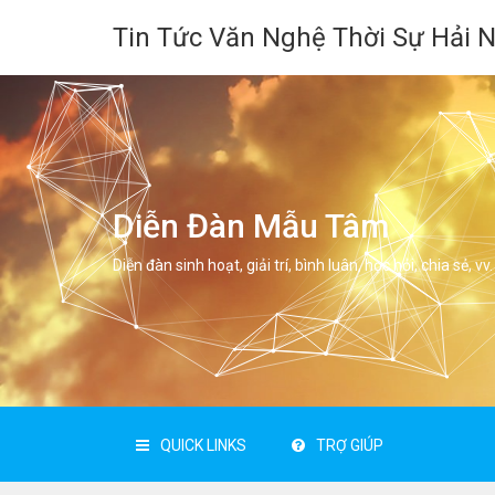
Tin Tức Văn Nghệ Thời Sự Hải 
Diễn Đàn Mẫu Tâm
Diễn đàn sinh hoạt, giải trí, bình luân, học hỏi, chia sẻ, vv.
QUICK LINKS
TRỢ GIÚP