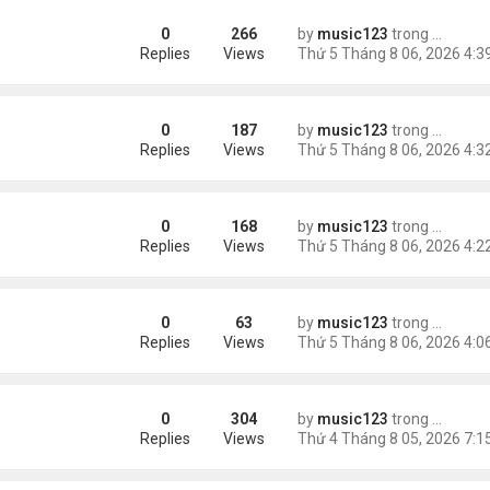
0
266
by
music123
trong
Tin Tức
Replies
Views
0
187
by
music123
trong
Tin Tức
Replies
Views
0
168
by
music123
trong
Tin Tức
Replies
Views
0
63
by
music123
trong
46 năm n
 tai nạn xe hơi
Replies
Views
0
304
by
music123
trong
Tin Tức
ình yêu'
Replies
Views