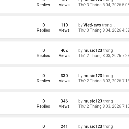
ích nhất
Replies
Views
0
110
by
VietNews
trong
Tin Thế 
e dọa của ông Trump
Replies
Views
0
402
by
music123
trong
Tin Tức
g gần tháp Eiffel...
Replies
Views
0
330
by
music123
trong
Tin Tức
Replies
Views
0
346
by
music123
trong
Tin Tức
Replies
Views
0
241
by
music123
trong
Tin Tức