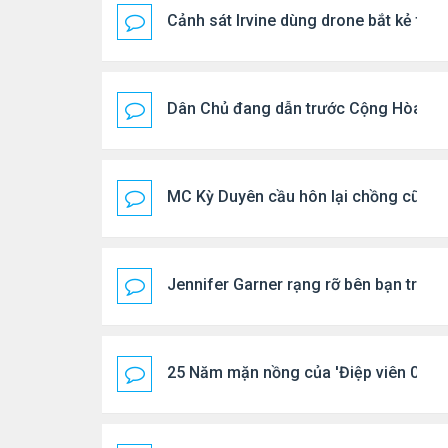
Cảnh sát Irvine dùng drone bắt kẻ trộ
Dân Chủ đang dẫn trước Cộng Hòa tro
MC Kỳ Duyên cầu hôn lại chồng cũ
Jennifer Garner rạng rỡ bên bạn trai k
25 Năm mặn nồng của 'Điệp viên 007'