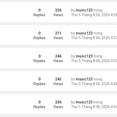
0
326
by
music123
trong
Tin Tức
ằng
Replies
Views
0
211
by
music123
trong
Tin Tức
Replies
Views
0
246
by
music123
trong
Tin Tức
 khác"
Replies
Views
0
243
by
music123
trong
Tin Tức
n
Replies
Views
0
236
by
music123
trong
Tin Tức
ràng buộc với vị hôn thê cũ
Replies
Views