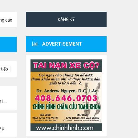
ĐĂNG KÝ
ng cao
ADVERTISEMENT
 tiếp
Tức Văn Nghệ Hải Ngoại
Thứ 6 Tháng 8 07, 2026 12:31 am
 Văn Nghệ Hải Ngoại
Thứ 5 Tháng 8 06, 2026 5:09 pm