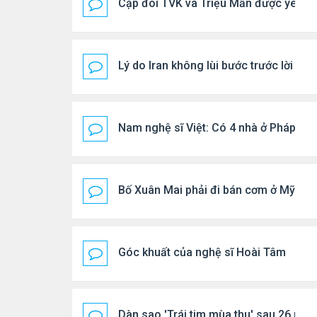
Cặp đôi TVK và Triệu Mẫn được yêu th
Lý do Iran không lùi bước trước lời đ
Nam nghệ sĩ Việt: Có 4 nhà ở Pháp, sốn
Bố Xuân Mai phải đi bán cơm ở Mỹ
Góc khuất của nghệ sĩ Hoài Tâm
Dàn sao 'Trái tim mùa thu' sau 26 năm