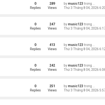
0
289
by
music123
trong
Tin Tức
m trong Walmart
Replies
Views
0
247
by
music123
trong
Tin Tức
ng các cuộc thăm dò dư luận
Replies
Views
0
413
by
music123
trong
Tin Tức
Replies
Views
0
242
by
music123
trong
Tin Tức
ém 6 tuổi
Replies
Views
0
251
by
music123
trong
Tin Tức
Replies
Views