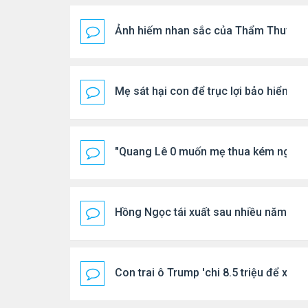
Ảnh hiếm nhan sắc của Thẩm Thuý H
Mẹ sát hại con để trục lợi bảo hiểm
"Quang Lê 0 muốn mẹ thua kém người
Hồng Ngọc tái xuất sau nhiều năm ở ẩ
Con trai ô Trump 'chi 8.5 triệu để xóa 