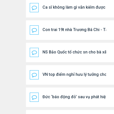
Ca sĩ không làm gì vẫn kiếm được 400
Con trai 19t nhà Trương Bá Chi - Tạ Đ
NS Bảo Quốc tổ chức sn cho bà xã
VN top điểm nghỉ hưu lý tưởng cho ng
Đức ‘báo động đỏ’ sau vụ phát hiện U