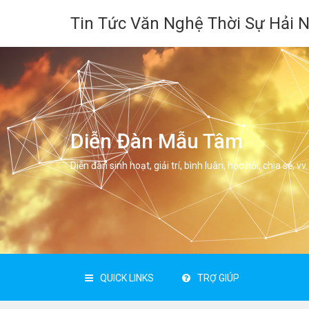
Tin Tức Văn Nghệ Thời Sự Hải 
Diễn Đàn Mẫu Tâm
Diễn đàn sinh hoạt, giải trí, bình luân, học hỏi, chia sẻ, vv.
QUICK LINKS
TRỢ GIÚP