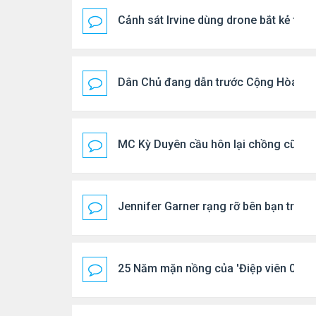
Cảnh sát Irvine dùng drone bắt kẻ trộ
Dân Chủ đang dẫn trước Cộng Hòa tro
MC Kỳ Duyên cầu hôn lại chồng cũ
Jennifer Garner rạng rỡ bên bạn trai k
25 Năm mặn nồng của 'Điệp viên 007'