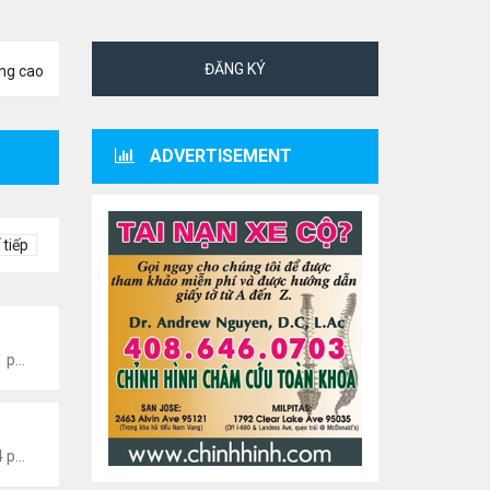
ĐĂNG KÝ
ng cao
ADVERTISEMENT
 tiếp
 Giới- Hoa Kỳ
Thứ 4 Tháng 8 05, 2026 7:51 pm
 Giới- Hoa Kỳ
Thứ 4 Tháng 8 05, 2026 7:44 pm