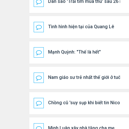
Dàn sao 'Trái tim mùa thu' sau 26 năm
Tình hình hiện tại của Quang Lê
Mạnh Quỳnh: "Thế là hết"
Nam giáo sư trẻ nhất thế giới ở tuổi 18
Chồng cũ 'suy sụp khi biết tin Nicole 
Minh Luân xây nhà tặng cha mẹ