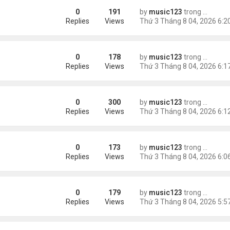
0
191
by
music123
trong
Tin Tức
m trong Walmart
Replies
Views
0
178
by
music123
trong
Tin Tức
ng các cuộc thăm dò dư luận
Replies
Views
0
300
by
music123
trong
Tin Tức
Replies
Views
0
173
by
music123
trong
Tin Tức
ém 6 tuổi
Replies
Views
0
179
by
music123
trong
Tin Tức
Replies
Views