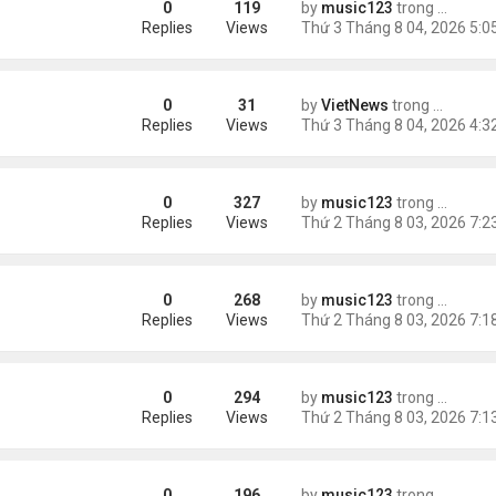
0
119
by
music123
trong
Tin Tức
ích nhất
Replies
Views
0
31
by
VietNews
trong
Tin Thế 
e dọa của ông Trump
Replies
Views
0
327
by
music123
trong
Tin Tức
g gần tháp Eiffel...
Replies
Views
0
268
by
music123
trong
Tin Tức
Replies
Views
0
294
by
music123
trong
Tin Tức
Replies
Views
0
196
by
music123
trong
Tin Tức