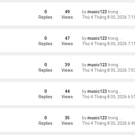
0
49
by
music123
trong
Tin Tức
ình yêu'
Replies
Views
0
47
by
music123
trong
Tin Tức
 triệu đồng/tháng
Replies
Views
0
39
by
music123
trong
Tin Tức
ình Phong
Replies
Views
0
44
by
music123
trong
Tin Tức
Replies
Views
0
35
by
music123
trong
Tin Tức
ười Mỹ
Replies
Views