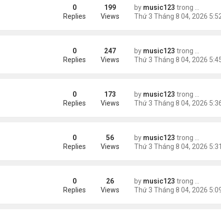
0
199
by
music123
trong
Tin Tức
Replies
Views
0
247
by
music123
trong
Tin Tức
châu Á
Replies
Views
0
173
by
music123
trong
Tin Tức
Replies
Views
0
56
by
music123
trong
46 năm n
n khách chờ
Replies
Views
0
26
by
music123
trong
46 năm n
ông an khuyến cáo
Replies
Views