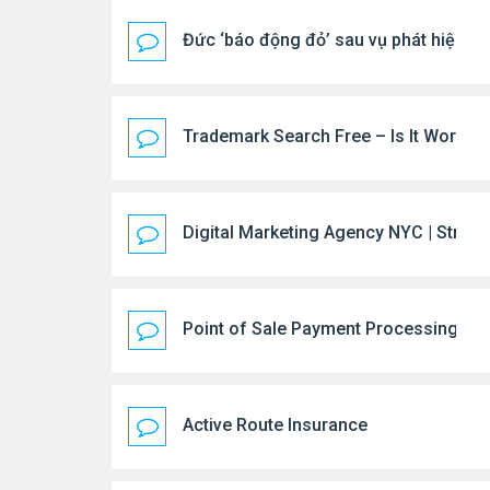
Đức ‘báo động đỏ’ sau vụ phát hiện U
Trademark Search Free – Is It Worth D
Digital Marketing Agency NYC | Strate
Point of Sale Payment Processing: 
Active Route Insurance