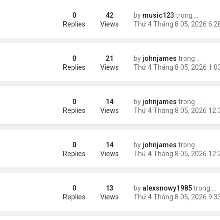
0
42
by
music123
trong
Tin Tức
AV mang chất nổ ở sân bay
Replies
Views
0
21
by
johnjames
trong
Tin Thế
oing Before Filing?
Replies
Views
0
14
by
johnjames
trong
Tin Thế
gic Online Growth by Fastest Logo
Replies
Views
0
14
by
johnjames
trong
Tin Thế
Why Businesses Choose Swyft POS
Replies
Views
0
13
by
alexsnowy1985
trong
Ti
Replies
Views