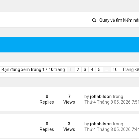
Quay về tìm kiếm nâ
Bạn đang xem trang
1
/
10
trang
1
2
3
4
5
…
10
Trang kế
0
7
by
johnbilson
trong
Tin Thế
c Television Characters
Replies
Views
0
3
by
johnbilson
trong
Tin Thế
 Jacket – Exclusive Streetwear Meets Marvel Style
Replies
Views