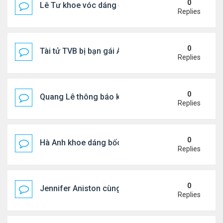
0
Lê Tư khoe vóc dáng ở châu Âu
Replies
0
Tài tử TVB bị bạn gái Á hậu phản bội giờ ra sao?
Replies
0
Quang Lê thông báo khẩn cấp
Replies
0
Hà Anh khoe dáng bốc lửa của ở Maldives
Replies
0
Jennifer Aniston cùng bạn trai nghỉ dưỡng trên du
Replies