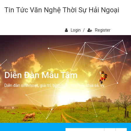
Tin Tức Văn Nghệ Thời Sự Hải Ngoại
Login
/
Register
Diễn Đàn Mẫu Tâm
Diễn đàn sinh hoạt, giải trí, bình luân, học hỏi, chia sẻ, vv.