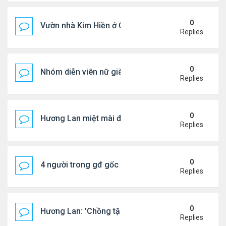
0
Vườn nhà Kim Hiền ở California
Replies
0
Nhóm diễn viên nữ giàu nhất thế giới
Replies
0
Hương Lan miệt mài đi hát ở tuổi 70
Replies
0
4 người trong gđ gốc Việt thiệt mạng vì tai nạn xe 
Replies
0
Hương Lan: 'Chồng tặng tôi khu vườn tình yêu'
Replies