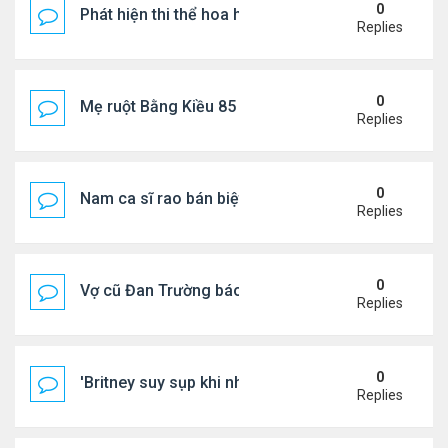
0
Phát hiện thi thể hoa hậu trong túi xách giữa rừng
Replies
0
Mẹ ruột Bằng Kiều 85 tuổi: "Miếng ăn vào mồm là 
Replies
0
Nam ca sĩ rao bán biệt thự ở Saigon
Replies
0
Vợ cũ Đan Trường báo tin vui
Replies
0
'Britney suy sụp khi nhận tin nhắn chia tay của Jus
Replies