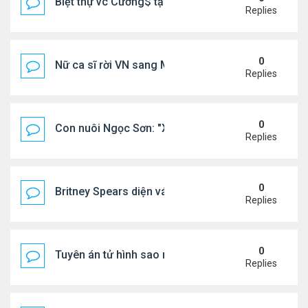
Biệt thự vc Cường$ tại Lạng Sơn
Replies
0
Nữ ca sĩ rời VN sang Mỹ nói thẳng: "Tôi thấy không
Replies
0
Con nuôi Ngọc Sơn: "Xã hội này cần những bài hát 
Replies
0
Britney Spears diện váy xuyên thấu ra phố
Replies
0
Tuyên án tử hình sao nữ nổi tiếng
Replies