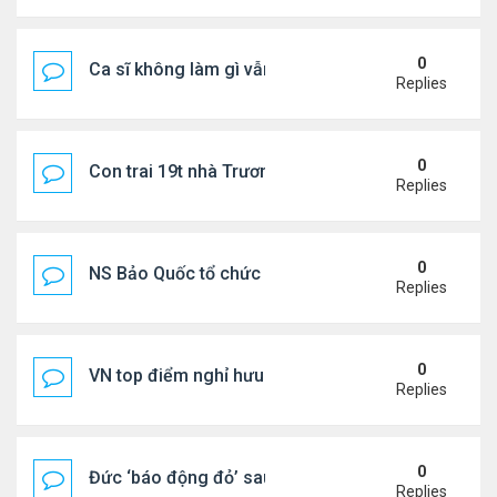
0
Ca sĩ không làm gì vẫn kiếm được 400 triệu đồng/
Replies
0
Con trai 19t nhà Trương Bá Chi - Tạ Đình Phong
Replies
0
NS Bảo Quốc tổ chức sn cho bà xã
Replies
0
VN top điểm nghỉ hưu lý tưởng cho người Mỹ
Replies
0
Đức ‘báo động đỏ’ sau vụ phát hiện UAV mang chấ
Replies