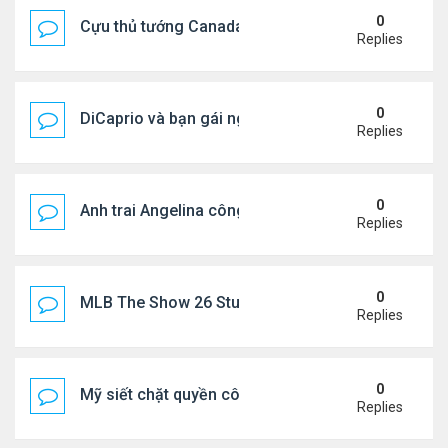
0
Cựu thủ tướng Canada & gf tình tứ trên biển Hy Lạ
Replies
0
DiCaprio và bạn gái nghỉ dưỡng ở Địa Trung Hải
Replies
0
Anh trai Angelina công khai đồng tính ở tuổi 53
Replies
0
MLB The Show 26 Stubs Tips for Efficient Market
Replies
0
Mỹ siết chặt quyền công dân theo nơi sinh, mở rộn
Replies