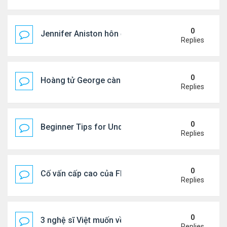
0
Jennifer Aniston hôn đắm đuối bạn trai trên du th
Replies
0
Hoàng tử George càng lớn càng điển trai
Replies
0
Beginner Tips for Understanding Diablo 4 Items 
Replies
0
Cố vấn cấp cao của FIFA từ chức để phán đối 'bán
Replies
0
3 nghệ sĩ Việt muốn về VN nhưng số phận an bài ở
Replies