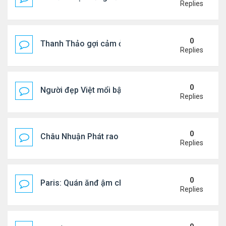
Replies
0
Thanh Thảo gợi cảm ở tuổi 49
Replies
0
Người đẹp Việt mổi bật giữa dàn sao châu Á
Replies
0
Châu Nhuận Phát rao bán tài sản
Replies
0
Paris: Quán ănđ ậm chất Việt đông kín khách chờ
Replies