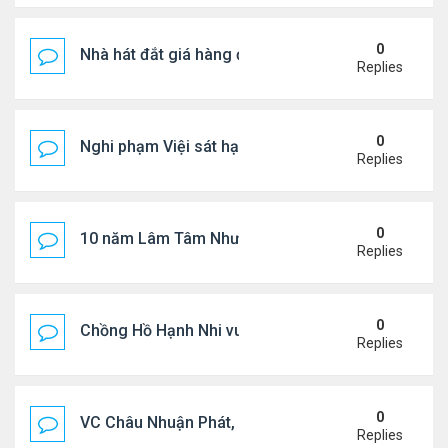
0
Nhà hát đắt giá hàng đầu tg ở VN
Replies
0
Nghi phạm Việi sát hại cụ bà 91 tuổi, phi tang xác 
Replies
0
10 năm Lâm Tâm Như - Hoắc Kiến Hoa
Replies
0
Chồng Hồ Hạnh Nhi vui vẻ ôm người cũ của vợ
Replies
0
VC Châu Nhuận Phát, Lưu Gia Linh viếng vợ cũ ..
Replies