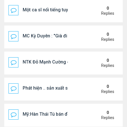
0
Một ca sĩ nổi tiếng tuyên bố không thu tiền tác qu
Replies
0
MC Kỳ Duyên : "Già đi cũng là một đặc ân"
Replies
0
NTK Đỗ Mạnh Cường chi 100 triệu đồng thuê...
Replies
0
Phát hiện .. sản xuất sữa 'pha bột giặt'
Replies
0
Mỹ:Hàn Thái Tú bán đồ ăn online mưu sinh
Replies