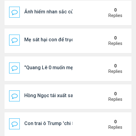
0
Ảnh hiếm nhan sắc của Thẩm Thuý Hằng
Replies
0
Mẹ sát hại con để trục lợi bảo hiểm
Replies
0
"Quang Lê 0 muốn mẹ thua kém người khác"
Replies
0
Hồng Ngọc tái xuất sau nhiều năm ở ẩn
Replies
0
Con trai ô Trump 'chi 8.5 triệu để xóa ràng buộc vớ
Replies