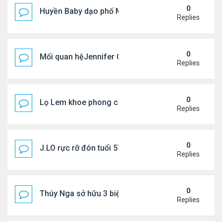
0
Huyền Baby dạo phố Mỹ
Replies
0
Mối quan hệJennifer Garner và mẹ chồng cũ
Replies
0
Lọ Lem khoe phong cách ở New York
Replies
0
J.LO rực rỡ đón tuổi 57 trên đất Âu
Replies
0
Thúy Nga sở hữu 3 biệt thự triệu USD ở Mỹ
Replies