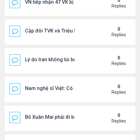
0
VN tiếp nhận 47 VK bị Mỹ trục xuất, Công an khuy
Replies
0
Cặp đôi TVK và Triệu Mẫn được yêu thích nhất
Replies
0
Lý do Iran không lùi bước trước lời đe dọa của ôn
Replies
0
Nam nghệ sĩ Việt: Có 4 nhà ở Pháp, sống gần tháp E
Replies
0
Bố Xuân Mai phải đi bán cơm ở Mỹ
Replies