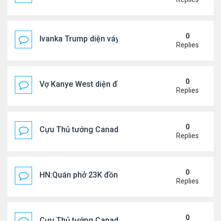
0
Ivanka Trump diện váy hở eo táo bạo, khoe vòng h
Replies
0
Vợ Kanye West diện đồ xẻ bạo, dự tiệc ở đảo Ibiza
Replies
0
Cựu Thủ tướng Canada đắm đuối khóa môi Katy Per
Replies
0
HN:Quán phở 23K đồng một bát, 7 năm không tăng
Replies
0
Cựu Thủ tướng Canada thoa kem chống nắng cho 