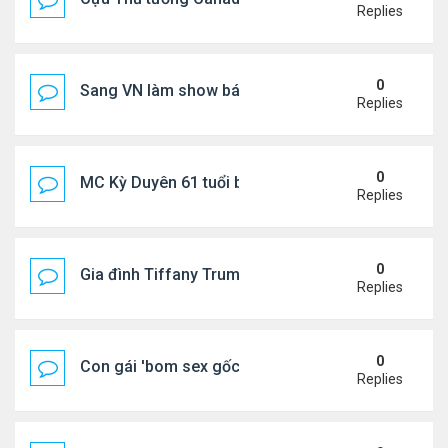
Replies
0
Sang VN làm show bán vé giá "trên trời"
Replies
0
MC Kỳ Duyên 61 tuổi bị soi nhan sắc khi livestrea
Replies
0
Gia đình Tiffany Trump đi nghỉ ở Spain
Replies
0
Con gái 'bom sex gốc Việt' đón tuổi 18
Replies