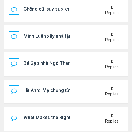
0
Chồng cũ 'suy sụp khi biết tin Nicole Kidman có tìn
Replies
0
Minh Luân xây nhà tặng cha mẹ
Replies
0
Bé Gạo nhà Ngô Thanh Vân dễ thương trong tiệc th
Replies
0
Hà Anh: 'Mẹ chồng từng ngạc nhiên vì tôi luôn trả ti
Replies
0
What Makes the Right Retail POS Matter?
Replies