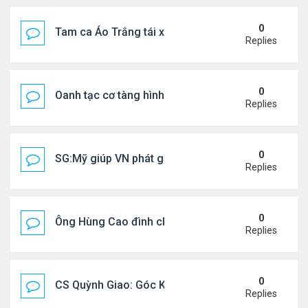
0
Tam ca Áo Trắng tái xuất trên sân khấu
Replies
0
Oanh tạc cơ tàng hình đáng sợ nhất thế giới
Replies
0
SG:Mỹ giúp VN phát giác xưởng sản xuất giày Nike
Replies
0
Ông Hùng Cao đình chỉ công tác quan chức 'nói 
Replies
0
CS Quỳnh Giao: Góc Khuất Của Căn Bệnh Đoạt Mạn
Replies