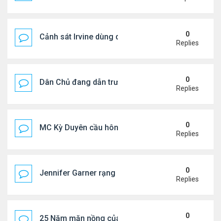
0
Cảnh sát Irvine dùng drone bắt kẻ trộm trong Wal
Replies
0
Dân Chủ đang dẫn trước Cộng Hòa trong các cuộc
Replies
0
MC Kỳ Duyên cầu hôn lại chồng cũ
Replies
0
Jennifer Garner rạng rỡ bên bạn trai kém 6 tuổi
Replies
0
25 Năm mặn nồng của 'Điệp viên 007'