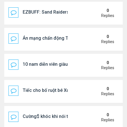
0
EZBUFF: Sand Raiders of Sophie Farming Guide: B
Replies
0
Án mạng chấn động Thái lan: hai chị em người Nga b
Replies
0
10 nam diễn viên giàu nhất Trung Quốc 2026
Replies
0
Tiếc cho bố ruột bé Xuân Mai ở Mỹ
Replies
0
Cường$ khóc khi nói thật về hôn nhân
Replies