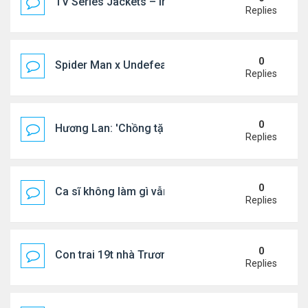
TV Series Jackets – Inspired by Iconic Television
Replies
0
Spider Man x Undefeated FW26 Varsity Jacket – E
Replies
0
Hương Lan: 'Chồng tặng tôi khu vườn tình yêu'
Replies
0
Ca sĩ không làm gì vẫn kiếm được 400 triệu đồng/
Replies
0
Con trai 19t nhà Trương Bá Chi - Tạ Đình Phong
Replies