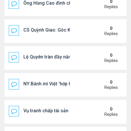
0
Ông Hùng Cao đình chỉ công tác quan chức 'nói 
Replies
0
CS Quỳnh Giao: Góc Khuất Của Căn Bệnh Đoạt Mạn
Replies
0
Lệ Quyên tràn đầy năng lượng tại Mỹ
Replies
0
NY:Bánh mì Việt 'hớp hồn' thực khách Mỹ
Replies
0
Vụ tranh chấp tài sản của dv Đức Tiến
Replies