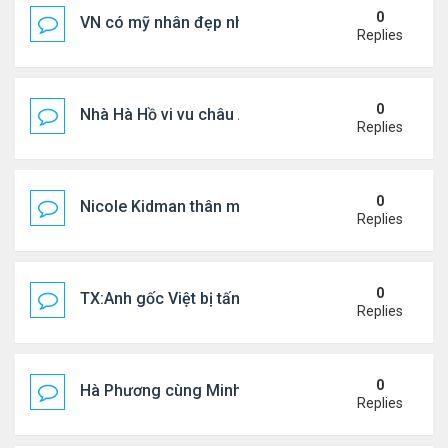
0
VN có mỹ nhân đẹp như búp bê bỏ showbiz lấy thi
Replies
0
Nhà Hà Hồ vi vu châu Âu
Replies
0
Nicole Kidman thân mật bên bf doanh nhân
Replies
0
TX:Anh gốc Việt bị tấn công dã man, khó qua khỏi
Replies
0
Hà Phương cùng Minh Tuyết đi sự kiện
Replies