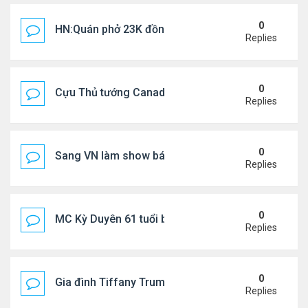
0
HN:Quán phở 23K đồng một bát, 7 năm không tăng
Replies
0
Cựu Thủ tướng Canada thoa kem chống nắng cho 
Replies
0
Sang VN làm show bán vé giá "trên trời"
Replies
0
MC Kỳ Duyên 61 tuổi bị soi nhan sắc khi livestrea
Replies
0
Gia đình Tiffany Trump đi nghỉ ở Spain
Replies