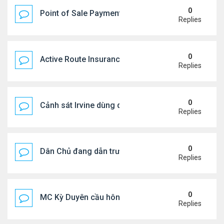
0
Point of Sale Payment Processing: Why Busines
Replies
0
Active Route Insurance
Replies
0
Cảnh sát Irvine dùng drone bắt kẻ trộm trong Wal
Replies
0
Dân Chủ đang dẫn trước Cộng Hòa trong các cuộc
Replies
0
MC Kỳ Duyên cầu hôn lại chồng cũ
Replies