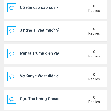
0
Cố vấn cấp cao của FIFA từ chức để phán đối 'bán
Replies
0
3 nghệ sĩ Việt muốn về VN nhưng số phận an bài ở
Replies
0
Ivanka Trump diện váy hở eo táo bạo, khoe vòng h
Replies
0
Vợ Kanye West diện đồ xẻ bạo, dự tiệc ở đảo Ibiza
Replies
0
Cựu Thủ tướng Canada đắm đuối khóa môi Katy Per
Replies