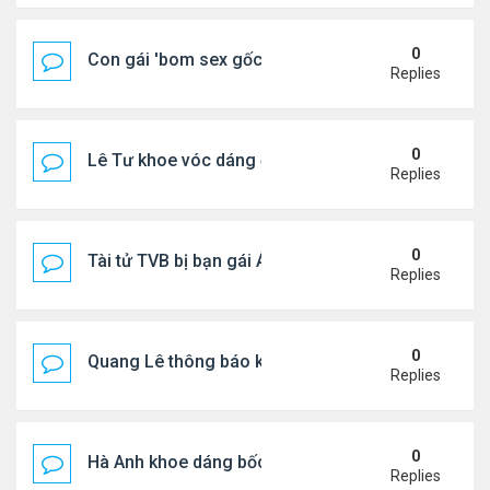
0
Con gái 'bom sex gốc Việt' đón tuổi 18
Replies
0
Lê Tư khoe vóc dáng ở châu Âu
Replies
0
Tài tử TVB bị bạn gái Á hậu phản bội giờ ra sao?
Replies
0
Quang Lê thông báo khẩn cấp
Replies
0
Hà Anh khoe dáng bốc lửa của ở Maldives
Replies