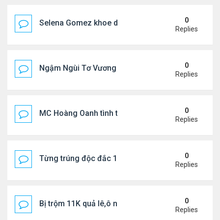
0
Selena Gomez khoe dáng mừng sinh nhật
Replies
0
Ngậm Ngùi Tơ Vương - Video YouTube ngâm bài th
Replies
0
MC Hoàng Oanh tình tứ bên bạn trai mới
Replies
0
Từng trúng độc đắc 167 triệu USD, bị bắt vì trộm c
Replies
0
Bị trộm 11K quả lê,ô nông dân khóc, bỏ nghề
Replies