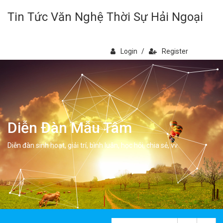
Tin Tức Văn Nghệ Thời Sự Hải Ngoại
Login
/
Register
Diễn Đàn Mẫu Tâm
Diễn đàn sinh hoạt, giải trí, bình luân, học hỏi, chia sẻ, vv.