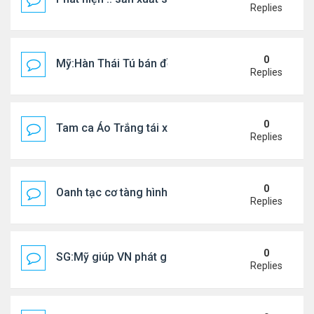
Replies
0
Mỹ:Hàn Thái Tú bán đồ ăn online mưu sinh
Replies
0
Tam ca Áo Trắng tái xuất trên sân khấu
Replies
0
Oanh tạc cơ tàng hình đáng sợ nhất thế giới
Replies
0
SG:Mỹ giúp VN phát giác xưởng sản xuất giày Nike
Replies