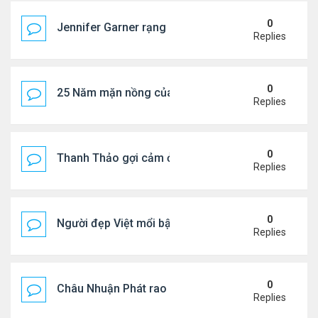
0
Jennifer Garner rạng rỡ bên bạn trai kém 6 tuổi
Replies
0
25 Năm mặn nồng của 'Điệp viên 007'
Replies
0
Thanh Thảo gợi cảm ở tuổi 49
Replies
0
Người đẹp Việt mổi bật giữa dàn sao châu Á
Replies
0
Châu Nhuận Phát rao bán tài sản
Replies