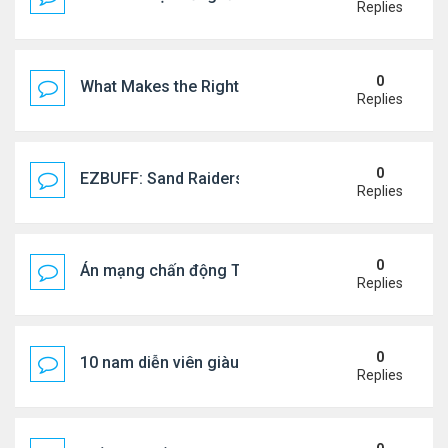
Replies
0
What Makes the Right Retail POS Matter?
Replies
0
EZBUFF: Sand Raiders of Sophie Farming Guide: B
Replies
0
Án mạng chấn động Thái lan: hai chị em người Nga b
Replies
0
10 nam diễn viên giàu nhất Trung Quốc 2026
Replies