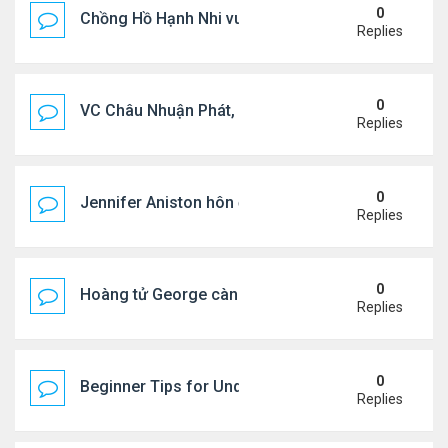
0
Chồng Hồ Hạnh Nhi vui vẻ ôm người cũ của vợ
Replies
0
VC Châu Nhuận Phát, Lưu Gia Linh viếng vợ cũ ..
Replies
0
Jennifer Aniston hôn đắm đuối bạn trai trên du th
Replies
0
Hoàng tử George càng lớn càng điển trai
Replies
0
Beginner Tips for Understanding Diablo 4 Items 
Replies