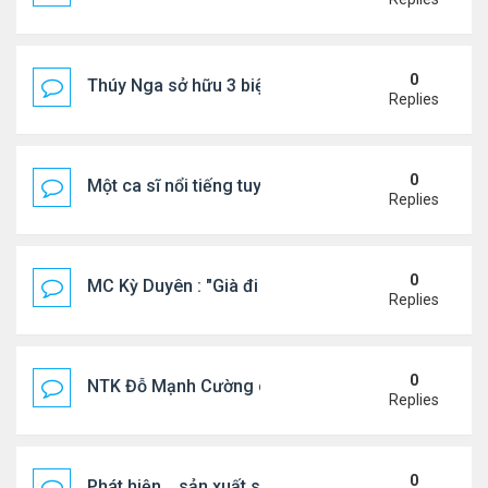
0
Thúy Nga sở hữu 3 biệt thự triệu USD ở Mỹ
Replies
0
Một ca sĩ nổi tiếng tuyên bố không thu tiền tác qu
Replies
0
MC Kỳ Duyên : "Già đi cũng là một đặc ân"
Replies
0
NTK Đỗ Mạnh Cường chi 100 triệu đồng thuê...
Replies
0
Phát hiện .. sản xuất sữa 'pha bột giặt'