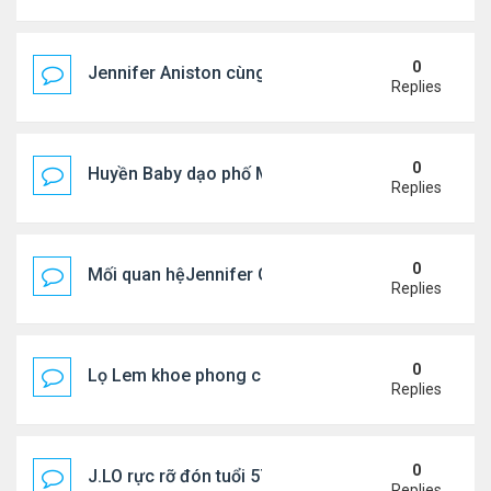
0
Jennifer Aniston cùng bạn trai nghỉ dưỡng trên du
Replies
0
Huyền Baby dạo phố Mỹ
Replies
0
Mối quan hệJennifer Garner và mẹ chồng cũ
Replies
0
Lọ Lem khoe phong cách ở New York
Replies
0
J.LO rực rỡ đón tuổi 57 trên đất Âu
Replies