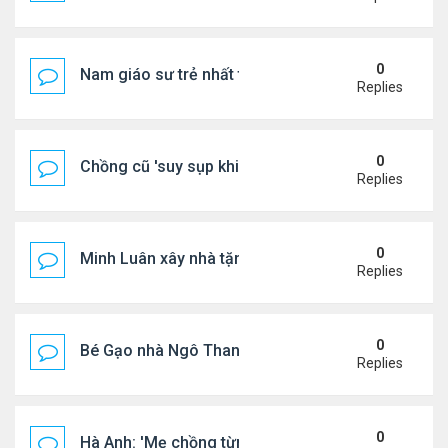
0
Nam giáo sư trẻ nhất thế giới ở tuổi 18
Replies
0
Chồng cũ 'suy sụp khi biết tin Nicole Kidman có tìn
Replies
0
Minh Luân xây nhà tặng cha mẹ
Replies
0
Bé Gạo nhà Ngô Thanh Vân dễ thương trong tiệc th
Replies
0
Hà Anh: 'Mẹ chồng từng ngạc nhiên vì tôi luôn trả ti