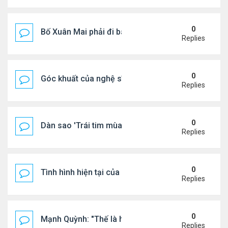
0
Bố Xuân Mai phải đi bán cơm ở Mỹ
Replies
0
Góc khuất của nghệ sĩ Hoài Tâm
Replies
0
Dàn sao 'Trái tim mùa thu' sau 26 năm
Replies
0
Tình hình hiện tại của Quang Lê
Replies
0
Mạnh Quỳnh: "Thế là hết"
Replies