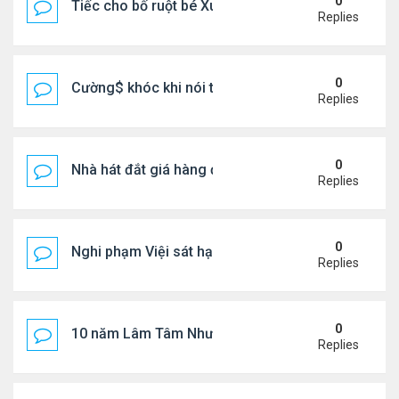
0
Tiếc cho bố ruột bé Xuân Mai ở Mỹ
Replies
0
Cường$ khóc khi nói thật về hôn nhân
Replies
0
Nhà hát đắt giá hàng đầu tg ở VN
Replies
0
Nghi phạm Việi sát hại cụ bà 91 tuổi, phi tang xác 
Replies
0
10 năm Lâm Tâm Như - Hoắc Kiến Hoa
Replies