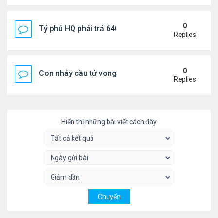
0
Tỷ phú HQ phải trả 640 triệu USD cho vợ cũ sau bê 
Replies
0
Con nhảy cầu tử vong, mẹ thiệt mạng trên đường đi
Replies
Hiển thị những bài viết cách đây