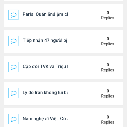
0
Paris: Quán ănđ ậm chất Việt đông kín khách chờ
Replies
0
Tiếp nhận 47 người bị Mỹ trục xuất, Công an khuy
Replies
0
Cặp đôi TVK và Triệu Mẫn được yêu thích nhất
Replies
0
Lý do Iran không lùi bước trước lời đe dọa của ôn
Replies
0
Nam nghệ sĩ Việt: Có 4 nhà ở Pháp, sống gần tháp E
Replies