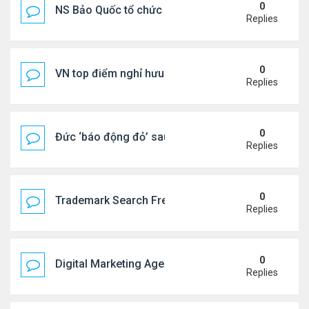
0
NS Bảo Quốc tổ chức sn cho bà xã
Replies
0
VN top điểm nghỉ hưu lý tưởng cho người Mỹ
Replies
0
Đức ‘báo động đỏ’ sau vụ phát hiện UAV mang chấ
Replies
0
Trademark Search Free – Is It Worth Doing Before 
Replies
0
Digital Marketing Agency NYC | Strategic Online 
Replies