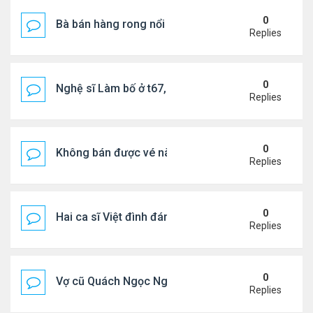
0
Bà bán hàng rong nổi tiếng bị tịch thu quang gánh
Replies
0
Nghệ sĩ Làm bố ở t67, mê dưỡng da chẳng kém sa
Replies
0
Không bán được vé nào, 1 phim Việt rời rạp
Replies
0
Hai ca sĩ Việt đình đám không phải vợ chồng vẫn 
Replies
0
Vợ cũ Quách Ngọc Ngoan: "Tôi sắp 50, liệu có đá
Replies