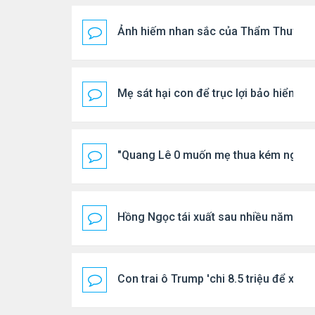
Ảnh hiếm nhan sắc của Thẩm Thuý H
Mẹ sát hại con để trục lợi bảo hiểm
"Quang Lê 0 muốn mẹ thua kém người
Hồng Ngọc tái xuất sau nhiều năm ở ẩ
Con trai ô Trump 'chi 8.5 triệu để xóa 