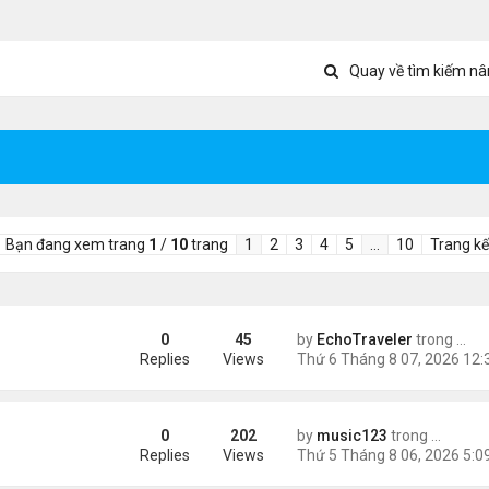
Quay về tìm kiếm nâ
Bạn đang xem trang
1
/
10
trang
1
2
3
4
5
…
10
Trang kế
0
45
by
EchoTraveler
trong
Tin 
ient Marketplace Trading Decisions
Replies
Views
0
202
by
music123
trong
Tin Tức
sinh, mở rộng chống “du lịch sinh con”
Replies
Views