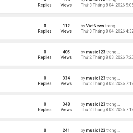
ích nhất
Replies
Views
0
112
by
VietNews
trong
Tin Thế 
e dọa của ông Trump
Replies
Views
0
405
by
music123
trong
Tin Tức
g gần tháp Eiffel...
Replies
Views
0
334
by
music123
trong
Tin Tức
Replies
Views
0
348
by
music123
trong
Tin Tức
Replies
Views
0
241
by
music123
trong
Tin Tức