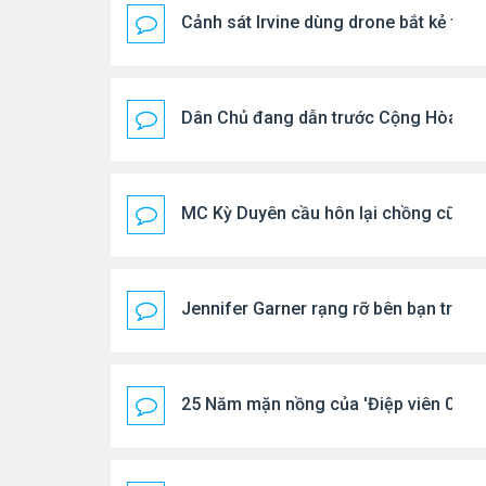
Cảnh sát Irvine dùng drone bắt kẻ trộ
Dân Chủ đang dẫn trước Cộng Hòa tro
MC Kỳ Duyên cầu hôn lại chồng cũ
Jennifer Garner rạng rỡ bên bạn trai k
25 Năm mặn nồng của 'Điệp viên 007'