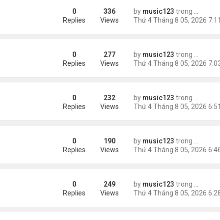
0
336
by
music123
trong
Tin Tức
 triệu đồng/tháng
Replies
Views
0
277
by
music123
trong
Tin Tức
ình Phong
Replies
Views
0
232
by
music123
trong
Tin Tức
Replies
Views
0
190
by
music123
trong
Tin Tức
ười Mỹ
Replies
Views
0
249
by
music123
trong
Tin Tức
AV mang chất nổ ở sân bay
Replies
Views