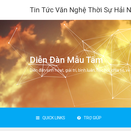
Tin Tức Văn Nghệ Thời Sự Hải 
Diễn Đàn Mẫu Tâm
Diễn đàn sinh hoạt, giải trí, bình luân, học hỏi, chia sẻ, vv.
QUICK LINKS
TRỢ GIÚP