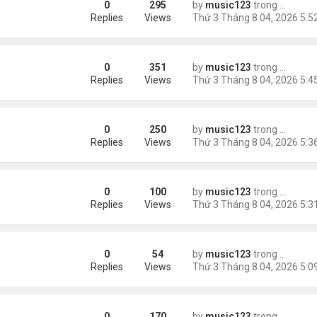
0
295
by
music123
trong
Tin Tức
Replies
Views
0
351
by
music123
trong
Tin Tức
châu Á
Replies
Views
0
250
by
music123
trong
Tin Tức
Replies
Views
0
100
by
music123
trong
46 năm n
n khách chờ
Replies
Views
0
54
by
music123
trong
46 năm n
ông an khuyến cáo
Replies
Views
0
170
by
music123
trong
Tin Tức