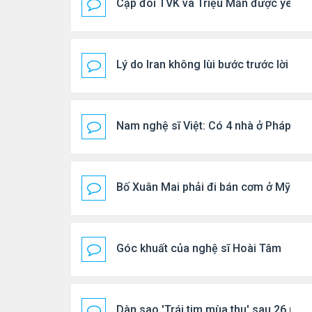
Cặp đôi TVK và Triệu Mẫn được yêu th
Lý do Iran không lùi bước trước lời đ
Nam nghệ sĩ Việt: Có 4 nhà ở Pháp, sốn
Bố Xuân Mai phải đi bán cơm ở Mỹ
Góc khuất của nghệ sĩ Hoài Tâm
Dàn sao 'Trái tim mùa thu' sau 26 năm