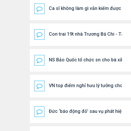
Ca sĩ không làm gì vẫn kiếm được 400
Con trai 19t nhà Trương Bá Chi - Tạ Đ
NS Bảo Quốc tổ chức sn cho bà xã
VN top điểm nghỉ hưu lý tưởng cho ng
Đức ‘báo động đỏ’ sau vụ phát hiện U