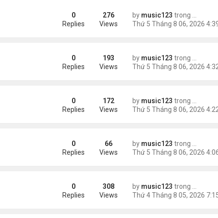
0
276
by
music123
trong
Tin Tức
Replies
Views
0
193
by
music123
trong
Tin Tức
Replies
Views
0
172
by
music123
trong
Tin Tức
Replies
Views
0
66
by
music123
trong
46 năm n
 tai nạn xe hơi
Replies
Views
0
308
by
music123
trong
Tin Tức
ình yêu'
Replies
Views