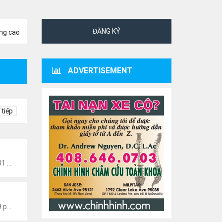
ĐĂNG KÝ
ng cao
ADVERTISEMENT
 tiếp
Tức Văn Nghệ Hải Ngoại
Thứ 6 Tháng 8 07, 2026 12:31 am
 Văn Nghệ Hải Ngoại
Thứ 5 Tháng 8 06, 2026 5:09 pm