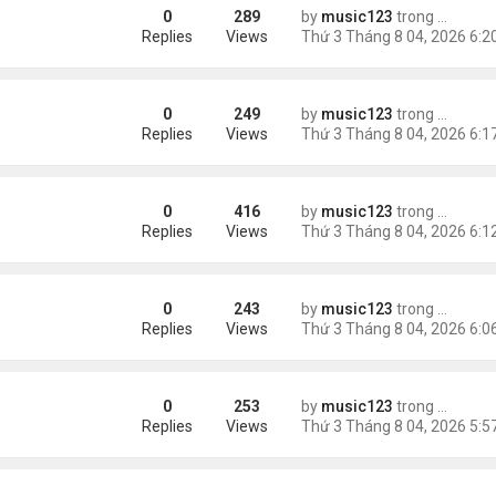
0
289
by
music123
trong
Tin Tức
m trong Walmart
Replies
Views
0
249
by
music123
trong
Tin Tức
ng các cuộc thăm dò dư luận
Replies
Views
0
416
by
music123
trong
Tin Tức
Replies
Views
0
243
by
music123
trong
Tin Tức
ém 6 tuổi
Replies
Views
0
253
by
music123
trong
Tin Tức
Replies
Views