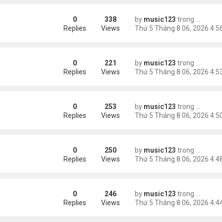
0
338
by
music123
trong
Tin Tức
ằng
Replies
Views
0
221
by
music123
trong
Tin Tức
Replies
Views
0
253
by
music123
trong
Tin Tức
 khác"
Replies
Views
0
250
by
music123
trong
Tin Tức
n
Replies
Views
0
246
by
music123
trong
Tin Tức
ràng buộc với vị hôn thê cũ
Replies
Views