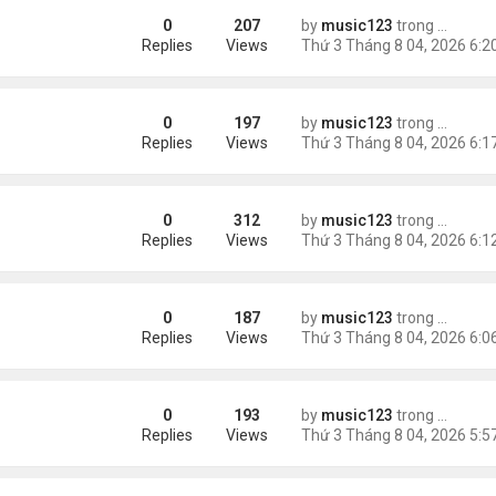
0
207
by
music123
trong
Tin Tức
m trong Walmart
Replies
Views
0
197
by
music123
trong
Tin Tức
ng các cuộc thăm dò dư luận
Replies
Views
0
312
by
music123
trong
Tin Tức
Replies
Views
0
187
by
music123
trong
Tin Tức
ém 6 tuổi
Replies
Views
0
193
by
music123
trong
Tin Tức
Replies
Views