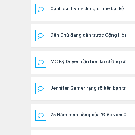
Cảnh sát Irvine dùng drone bắt kẻ trộ
Dân Chủ đang dẫn trước Cộng Hòa tro
MC Kỳ Duyên cầu hôn lại chồng cũ
Jennifer Garner rạng rỡ bên bạn trai k
25 Năm mặn nồng của 'Điệp viên 007'