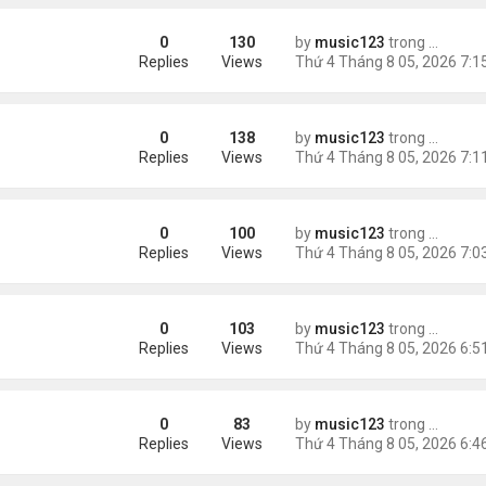
0
130
by
music123
trong
Tin Tức
ình yêu'
Replies
Views
0
138
by
music123
trong
Tin Tức
 triệu đồng/tháng
Replies
Views
0
100
by
music123
trong
Tin Tức
ình Phong
Replies
Views
0
103
by
music123
trong
Tin Tức
Replies
Views
0
83
by
music123
trong
Tin Tức
ười Mỹ
Replies
Views