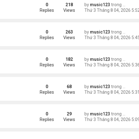
0
218
by
music123
trong
Tin Tức
Replies
Views
0
263
by
music123
trong
Tin Tức
châu Á
Replies
Views
0
182
by
music123
trong
Tin Tức
Replies
Views
0
68
by
music123
trong
46 năm n
n khách chờ
Replies
Views
0
29
by
music123
trong
46 năm n
ông an khuyến cáo
Replies
Views