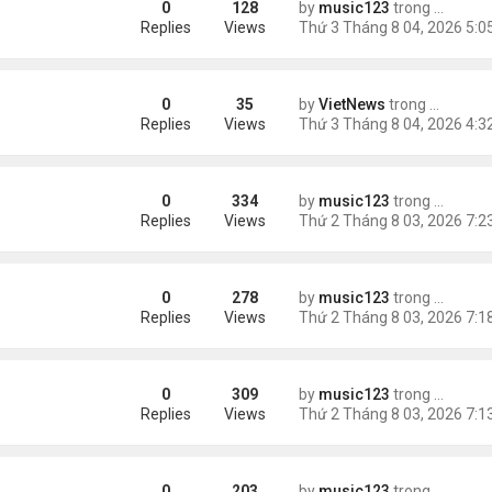
0
128
by
music123
trong
Tin Tức
ích nhất
Replies
Views
0
35
by
VietNews
trong
Tin Thế 
e dọa của ông Trump
Replies
Views
0
334
by
music123
trong
Tin Tức
g gần tháp Eiffel...
Replies
Views
0
278
by
music123
trong
Tin Tức
Replies
Views
0
309
by
music123
trong
Tin Tức
Replies
Views
0
203
by
music123
trong
Tin Tức