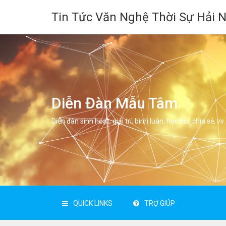
Tin Tức Văn Nghệ Thời Sự Hải 
Diễn Đàn Mẫu Tâm
Diễn đàn sinh hoạt, giải trí, bình luân, học hỏi, chia sẻ, vv.
QUICK LINKS
TRỢ GIÚP