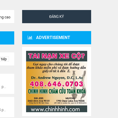
ĐĂNG KÝ
ng cao
ADVERTISEMENT
 tiếp
 Giới- Hoa Kỳ
Thứ 4 Tháng 8 05, 2026 7:51 pm
 Giới- Hoa Kỳ
Thứ 4 Tháng 8 05, 2026 7:44 pm