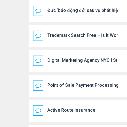
Đức ‘báo động đỏ’ sau vụ phát hiện U
Trademark Search Free – Is It Worth D
Digital Marketing Agency NYC | Strate
Point of Sale Payment Processing: 
Active Route Insurance