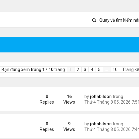
Quay về tìm kiếm nâ
Bạn đang xem trang
1
/
10
trang
1
2
3
4
5
…
10
Trang kế
0
16
by
johnbilson
trong
Tin Thế
c Television Characters
Replies
Views
0
9
by
johnbilson
trong
Tin Thế
 Jacket – Exclusive Streetwear Meets Marvel Style
Replies
Views