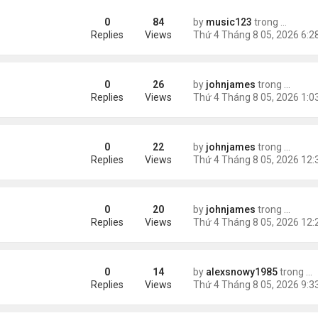
0
84
by
music123
trong
Tin Tức
AV mang chất nổ ở sân bay
Replies
Views
0
26
by
johnjames
trong
Tin Thế
oing Before Filing?
Replies
Views
0
22
by
johnjames
trong
Tin Thế
gic Online Growth by Fastest Logo
Replies
Views
0
20
by
johnjames
trong
Tin Thế
Why Businesses Choose Swyft POS
Replies
Views
0
14
by
alexsnowy1985
trong
Ti
Replies
Views