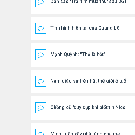
Dàn sao 'Trái tim mùa thu' sau 26 năm
Tình hình hiện tại của Quang Lê
Mạnh Quỳnh: "Thế là hết"
Nam giáo sư trẻ nhất thế giới ở tuổi 18
Chồng cũ 'suy sụp khi biết tin Nicole 
Minh Luân xây nhà tặng cha mẹ