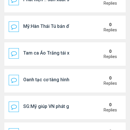
Replies
0
Mỹ:Hàn Thái Tú bán đồ ăn online mưu sinh
Replies
0
Tam ca Áo Trắng tái xuất trên sân khấu
Replies
0
Oanh tạc cơ tàng hình đáng sợ nhất thế giới
Replies
0
SG:Mỹ giúp VN phát giác xưởng sản xuất giày Nike
Replies