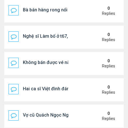
0
Bà bán hàng rong nổi tiếng bị tịch thu quang gánh
Replies
0
Nghệ sĩ Làm bố ở t67, mê dưỡng da chẳng kém sa
Replies
0
Không bán được vé nào, 1 phim Việt rời rạp
Replies
0
Hai ca sĩ Việt đình đám không phải vợ chồng vẫn 
Replies
0
Vợ cũ Quách Ngọc Ngoan: "Tôi sắp 50, liệu có đá
Replies