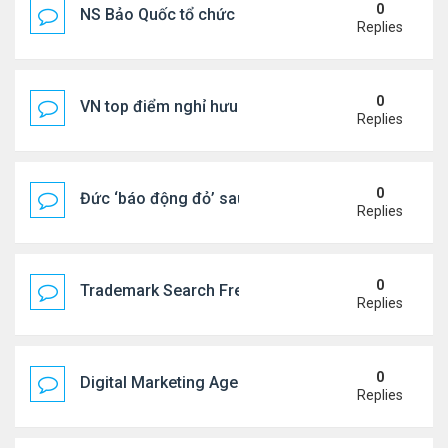
0
NS Bảo Quốc tổ chức sn cho bà xã
Replies
0
VN top điểm nghỉ hưu lý tưởng cho người Mỹ
Replies
0
Đức ‘báo động đỏ’ sau vụ phát hiện UAV mang chấ
Replies
0
Trademark Search Free – Is It Worth Doing Before 
Replies
0
Digital Marketing Agency NYC | Strategic Online 
Replies