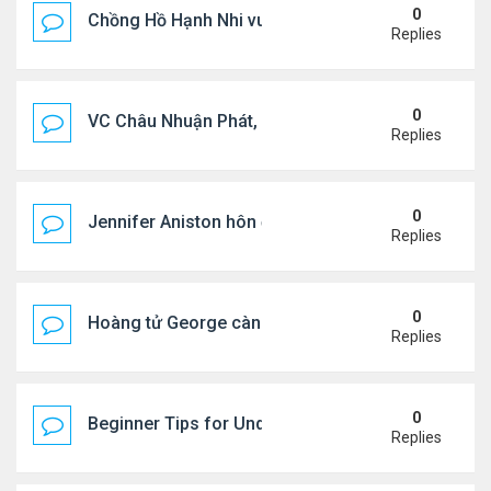
0
Chồng Hồ Hạnh Nhi vui vẻ ôm người cũ của vợ
Replies
0
VC Châu Nhuận Phát, Lưu Gia Linh viếng vợ cũ ..
Replies
0
Jennifer Aniston hôn đắm đuối bạn trai trên du th
Replies
0
Hoàng tử George càng lớn càng điển trai
Replies
0
Beginner Tips for Understanding Diablo 4 Items 
Replies