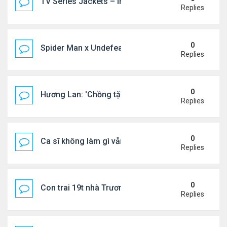
TV Series Jackets – Inspired by Iconic Television
Replies
0
Spider Man x Undefeated FW26 Varsity Jacket – E
Replies
0
Hương Lan: 'Chồng tặng tôi khu vườn tình yêu'
Replies
0
Ca sĩ không làm gì vẫn kiếm được 400 triệu đồng/
Replies
0
Con trai 19t nhà Trương Bá Chi - Tạ Đình Phong
Replies