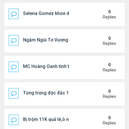
0
Selena Gomez khoe dáng mừng sinh nhật
Replies
0
Ngậm Ngùi Tơ Vương - Video YouTube ngâm bài th
Replies
0
MC Hoàng Oanh tình tứ bên bạn trai mới
Replies
0
Từng trúng độc đắc 167 triệu USD, bị bắt vì trộm c
Replies
0
Bị trộm 11K quả lê,ô nông dân khóc, bỏ nghề
Replies