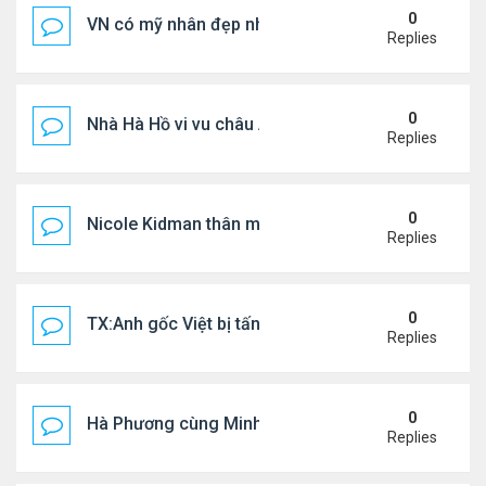
0
VN có mỹ nhân đẹp như búp bê bỏ showbiz lấy thi
Replies
0
Nhà Hà Hồ vi vu châu Âu
Replies
0
Nicole Kidman thân mật bên bf doanh nhân
Replies
0
TX:Anh gốc Việt bị tấn công dã man, khó qua khỏi
Replies
0
Hà Phương cùng Minh Tuyết đi sự kiện
Replies