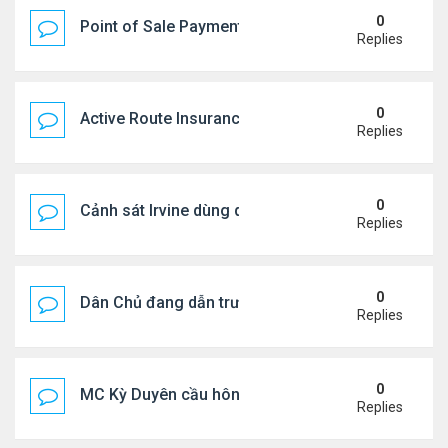
0
Point of Sale Payment Processing: Why Busines
Replies
0
Active Route Insurance
Replies
0
Cảnh sát Irvine dùng drone bắt kẻ trộm trong Wal
Replies
0
Dân Chủ đang dẫn trước Cộng Hòa trong các cuộc
Replies
0
MC Kỳ Duyên cầu hôn lại chồng cũ
Replies