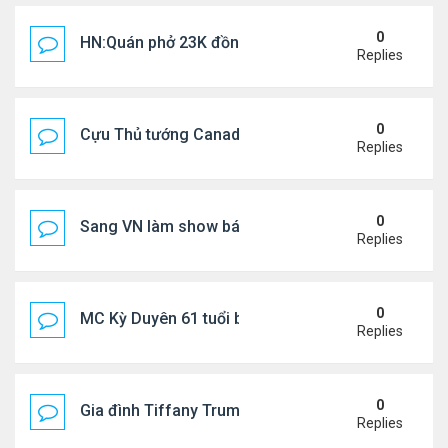
0
HN:Quán phở 23K đồng một bát, 7 năm không tăng
Replies
0
Cựu Thủ tướng Canada thoa kem chống nắng cho 
Replies
0
Sang VN làm show bán vé giá "trên trời"
Replies
0
MC Kỳ Duyên 61 tuổi bị soi nhan sắc khi livestrea
Replies
0
Gia đình Tiffany Trump đi nghỉ ở Spain
Replies