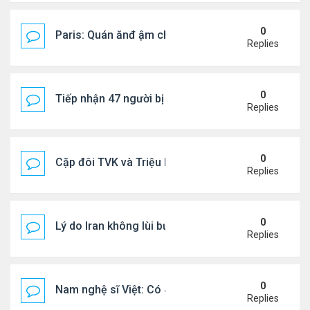
0
Paris: Quán ănđ ậm chất Việt đông kín khách chờ
Replies
0
Tiếp nhận 47 người bị Mỹ trục xuất, Công an khuy
Replies
0
Cặp đôi TVK và Triệu Mẫn được yêu thích nhất
Replies
0
Lý do Iran không lùi bước trước lời đe dọa của ôn
Replies
0
Nam nghệ sĩ Việt: Có 4 nhà ở Pháp, sống gần tháp E
Replies