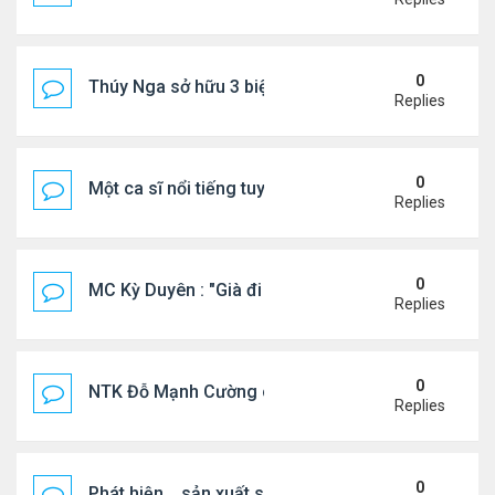
0
Thúy Nga sở hữu 3 biệt thự triệu USD ở Mỹ
Replies
0
Một ca sĩ nổi tiếng tuyên bố không thu tiền tác qu
Replies
0
MC Kỳ Duyên : "Già đi cũng là một đặc ân"
Replies
0
NTK Đỗ Mạnh Cường chi 100 triệu đồng thuê...
Replies
0
Phát hiện .. sản xuất sữa 'pha bột giặt'