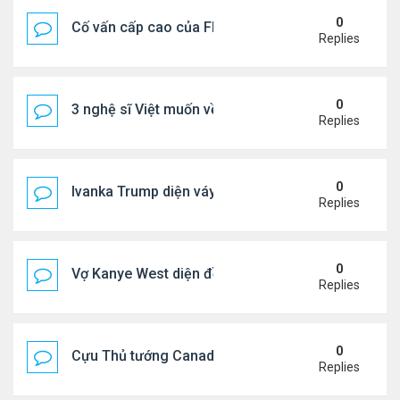
0
Cố vấn cấp cao của FIFA từ chức để phán đối 'bán
Replies
0
3 nghệ sĩ Việt muốn về VN nhưng số phận an bài ở
Replies
0
Ivanka Trump diện váy hở eo táo bạo, khoe vòng h
Replies
0
Vợ Kanye West diện đồ xẻ bạo, dự tiệc ở đảo Ibiza
Replies
0
Cựu Thủ tướng Canada đắm đuối khóa môi Katy Per
Replies