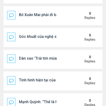
0
Bố Xuân Mai phải đi bán cơm ở Mỹ
Replies
0
Góc khuất của nghệ sĩ Hoài Tâm
Replies
0
Dàn sao 'Trái tim mùa thu' sau 26 năm
Replies
0
Tình hình hiện tại của Quang Lê
Replies
0
Mạnh Quỳnh: "Thế là hết"
Replies