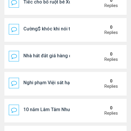
0
Tiếc cho bố ruột bé Xuân Mai ở Mỹ
Replies
0
Cường$ khóc khi nói thật về hôn nhân
Replies
0
Nhà hát đắt giá hàng đầu tg ở VN
Replies
0
Nghi phạm Việi sát hại cụ bà 91 tuổi, phi tang xác 
Replies
0
10 năm Lâm Tâm Như - Hoắc Kiến Hoa
Replies