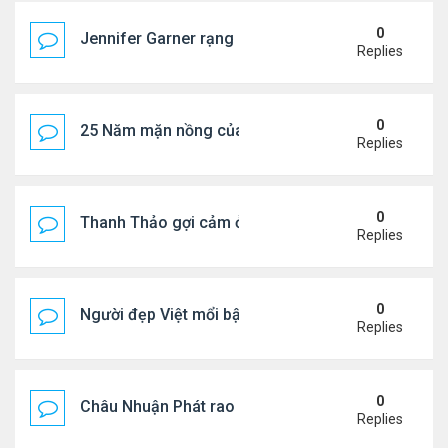
0
Jennifer Garner rạng rỡ bên bạn trai kém 6 tuổi
Replies
0
25 Năm mặn nồng của 'Điệp viên 007'
Replies
0
Thanh Thảo gợi cảm ở tuổi 49
Replies
0
Người đẹp Việt mổi bật giữa dàn sao châu Á
Replies
0
Châu Nhuận Phát rao bán tài sản
Replies