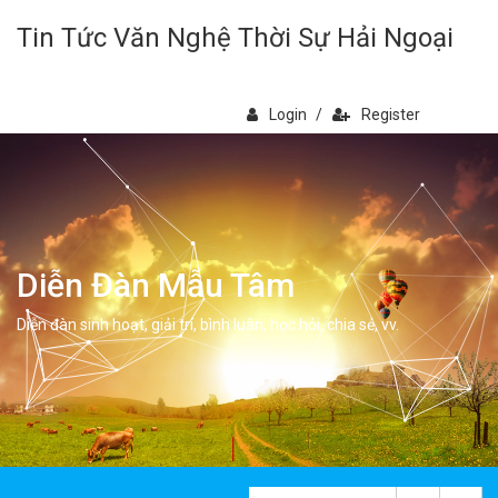
Tin Tức Văn Nghệ Thời Sự Hải Ngoại
Login
/
Register
Diễn Đàn Mẫu Tâm
Diễn đàn sinh hoạt, giải trí, bình luân, học hỏi, chia sẻ, vv.