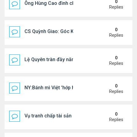
0
Ông Hùng Cao đình chỉ công tác quan chức 'nói 
Replies
0
CS Quỳnh Giao: Góc Khuất Của Căn Bệnh Đoạt Mạn
Replies
0
Lệ Quyên tràn đầy năng lượng tại Mỹ
Replies
0
NY:Bánh mì Việt 'hớp hồn' thực khách Mỹ
Replies
0
Vụ tranh chấp tài sản của dv Đức Tiến
Replies