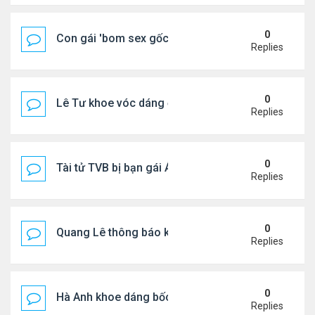
0
Con gái 'bom sex gốc Việt' đón tuổi 18
Replies
0
Lê Tư khoe vóc dáng ở châu Âu
Replies
0
Tài tử TVB bị bạn gái Á hậu phản bội giờ ra sao?
Replies
0
Quang Lê thông báo khẩn cấp
Replies
0
Hà Anh khoe dáng bốc lửa của ở Maldives
Replies