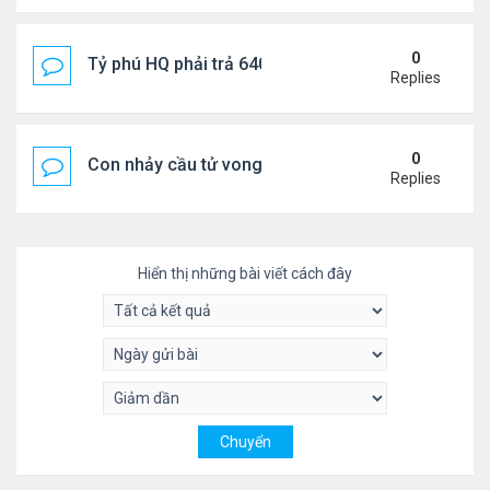
0
Tỷ phú HQ phải trả 640 triệu USD cho vợ cũ sau bê 
Replies
0
Con nhảy cầu tử vong, mẹ thiệt mạng trên đường đi
Replies
Hiển thị những bài viết cách đây