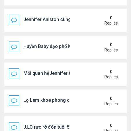
0
Jennifer Aniston cùng bạn trai nghỉ dưỡng trên du
Replies
0
Huyền Baby dạo phố Mỹ
Replies
0
Mối quan hệJennifer Garner và mẹ chồng cũ
Replies
0
Lọ Lem khoe phong cách ở New York
Replies
0
J.LO rực rỡ đón tuổi 57 trên đất Âu
Replies