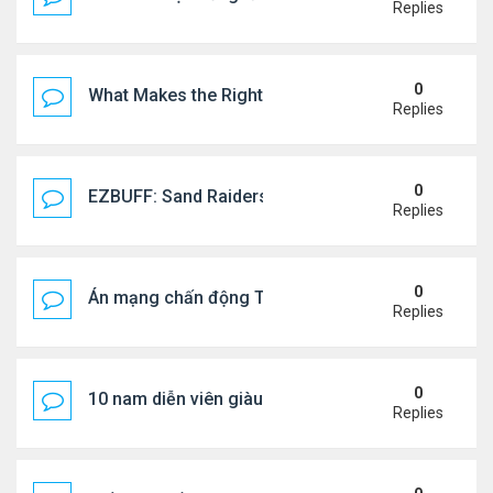
Replies
0
What Makes the Right Retail POS Matter?
Replies
0
EZBUFF: Sand Raiders of Sophie Farming Guide: B
Replies
0
Án mạng chấn động Thái lan: hai chị em người Nga b
Replies
0
10 nam diễn viên giàu nhất Trung Quốc 2026
Replies