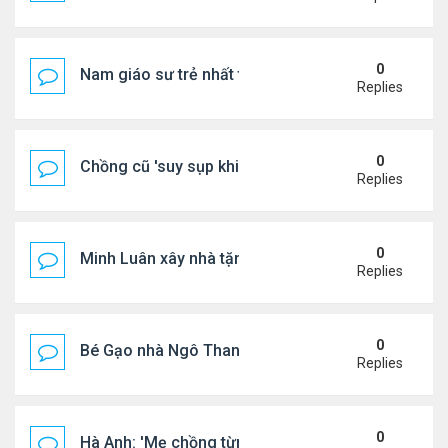
0
Nam giáo sư trẻ nhất thế giới ở tuổi 18
Replies
0
Chồng cũ 'suy sụp khi biết tin Nicole Kidman có tìn
Replies
0
Minh Luân xây nhà tặng cha mẹ
Replies
0
Bé Gạo nhà Ngô Thanh Vân dễ thương trong tiệc th
Replies
0
Hà Anh: 'Mẹ chồng từng ngạc nhiên vì tôi luôn trả ti