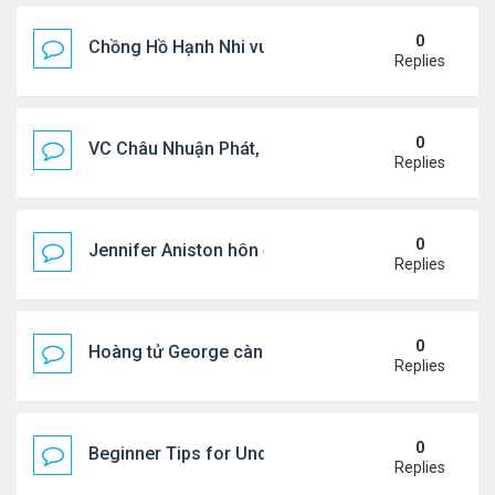
0
Chồng Hồ Hạnh Nhi vui vẻ ôm người cũ của vợ
Replies
0
VC Châu Nhuận Phát, Lưu Gia Linh viếng vợ cũ ..
Replies
0
Jennifer Aniston hôn đắm đuối bạn trai trên du th
Replies
0
Hoàng tử George càng lớn càng điển trai
Replies
0
Beginner Tips for Understanding Diablo 4 Items 
Replies