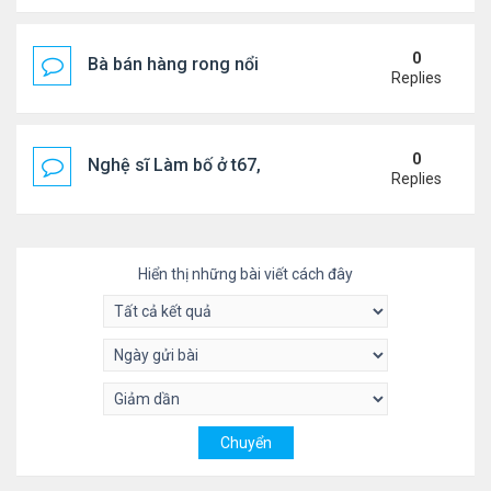
0
Bà bán hàng rong nổi tiếng bị tịch thu quang gánh
Replies
0
Nghệ sĩ Làm bố ở t67, mê dưỡng da chẳng kém sa
Replies
Hiển thị những bài viết cách đây