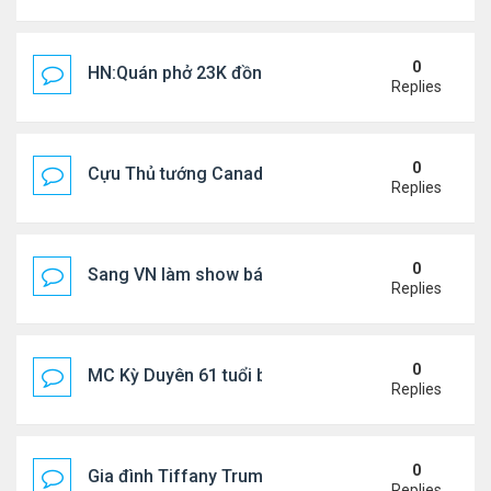
0
HN:Quán phở 23K đồng một bát, 7 năm không tăng
Replies
0
Cựu Thủ tướng Canada thoa kem chống nắng cho 
Replies
0
Sang VN làm show bán vé giá "trên trời"
Replies
0
MC Kỳ Duyên 61 tuổi bị soi nhan sắc khi livestrea
Replies
0
Gia đình Tiffany Trump đi nghỉ ở Spain
Replies