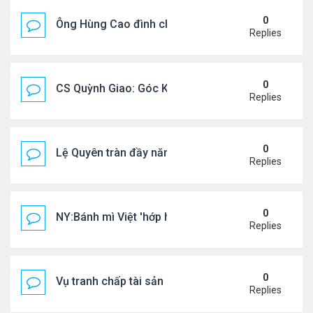
0
Ông Hùng Cao đình chỉ công tác quan chức 'nói 
Replies
0
CS Quỳnh Giao: Góc Khuất Của Căn Bệnh Đoạt Mạn
Replies
0
Lệ Quyên tràn đầy năng lượng tại Mỹ
Replies
0
NY:Bánh mì Việt 'hớp hồn' thực khách Mỹ
Replies
0
Vụ tranh chấp tài sản của dv Đức Tiến
Replies