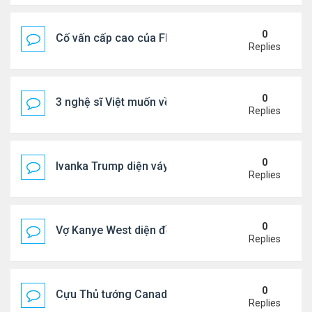
0
Cố vấn cấp cao của FIFA từ chức để phán đối 'bán
Replies
0
3 nghệ sĩ Việt muốn về VN nhưng số phận an bài ở
Replies
0
Ivanka Trump diện váy hở eo táo bạo, khoe vòng h
Replies
0
Vợ Kanye West diện đồ xẻ bạo, dự tiệc ở đảo Ibiza
Replies
0
Cựu Thủ tướng Canada đắm đuối khóa môi Katy Per
Replies