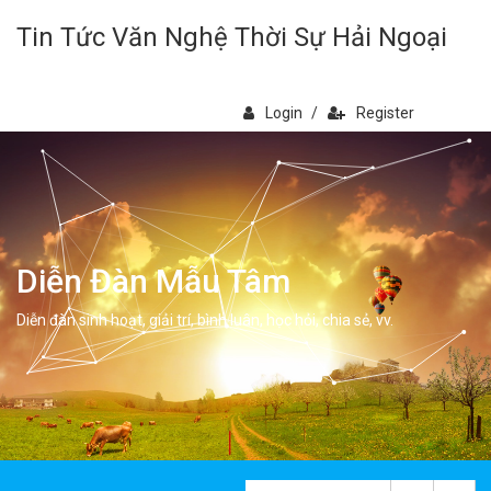
Tin Tức Văn Nghệ Thời Sự Hải Ngoại
Login
/
Register
Diễn Đàn Mẫu Tâm
Diễn đàn sinh hoạt, giải trí, bình luân, học hỏi, chia sẻ, vv.