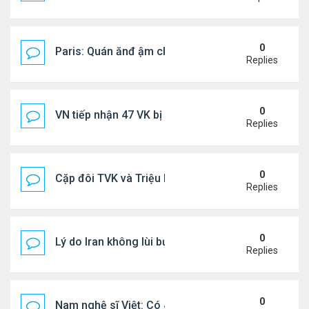
0
Paris: Quán ănđ ậm chất Việt đông kín khách chờ
Replies
0
VN tiếp nhận 47 VK bị Mỹ trục xuất, Công an khuy
Replies
0
Cặp đôi TVK và Triệu Mẫn được yêu thích nhất
Replies
0
Lý do Iran không lùi bước trước lời đe dọa của ôn
Replies
0
Nam nghệ sĩ Việt: Có 4 nhà ở Pháp, sống gần tháp E