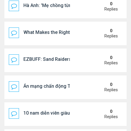
0
Hà Anh: 'Mẹ chồng từng ngạc nhiên vì tôi luôn trả ti
Replies
0
What Makes the Right Retail POS Matter?
Replies
0
EZBUFF: Sand Raiders of Sophie Farming Guide: B
Replies
0
Án mạng chấn động Thái lan: hai chị em người Nga b
Replies
0
10 nam diễn viên giàu nhất Trung Quốc 2026
Replies