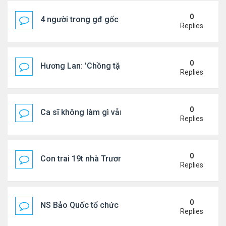
0
4 người trong gđ gốc Việt thiệt mạng vì tai nạn xe 
Replies
0
Hương Lan: 'Chồng tặng tôi khu vườn tình yêu'
Replies
0
Ca sĩ không làm gì vẫn kiếm được 400 triệu đồng/
Replies
0
Con trai 19t nhà Trương Bá Chi - Tạ Đình Phong
Replies
0
NS Bảo Quốc tổ chức sn cho bà xã
Replies