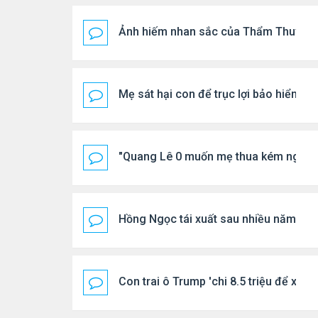
Ảnh hiếm nhan sắc của Thẩm Thuý H
Mẹ sát hại con để trục lợi bảo hiểm
"Quang Lê 0 muốn mẹ thua kém người
Hồng Ngọc tái xuất sau nhiều năm ở ẩ
Con trai ô Trump 'chi 8.5 triệu để xóa 