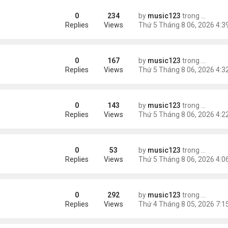
0
234
by
music123
trong
Tin Tức
Replies
Views
0
167
by
music123
trong
Tin Tức
Replies
Views
0
143
by
music123
trong
Tin Tức
Replies
Views
0
53
by
music123
trong
46 năm n
 tai nạn xe hơi
Replies
Views
0
292
by
music123
trong
Tin Tức
ình yêu'
Replies
Views