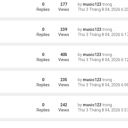
0
277
by
music123
trong
Tin Tức
m trong Walmart
Replies
Views
0
239
by
music123
trong
Tin Tức
ng các cuộc thăm dò dư luận
Replies
Views
0
405
by
music123
trong
Tin Tức
Replies
Views
0
235
by
music123
trong
Tin Tức
ém 6 tuổi
Replies
Views
0
242
by
music123
trong
Tin Tức
Replies
Views