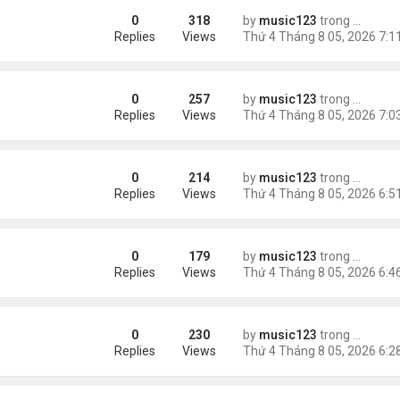
0
318
by
music123
trong
Tin Tức
 triệu đồng/tháng
Replies
Views
0
257
by
music123
trong
Tin Tức
ình Phong
Replies
Views
0
214
by
music123
trong
Tin Tức
Replies
Views
0
179
by
music123
trong
Tin Tức
ười Mỹ
Replies
Views
0
230
by
music123
trong
Tin Tức
AV mang chất nổ ở sân bay
Replies
Views