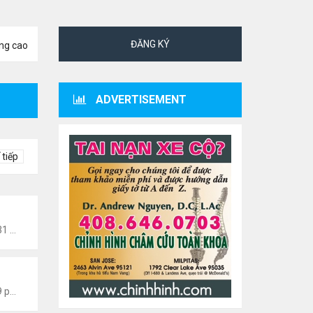
ĐĂNG KÝ
ng cao
ADVERTISEMENT
 tiếp
Tức Văn Nghệ Hải Ngoại
Thứ 6 Tháng 8 07, 2026 12:31 am
 Văn Nghệ Hải Ngoại
Thứ 5 Tháng 8 06, 2026 5:09 pm