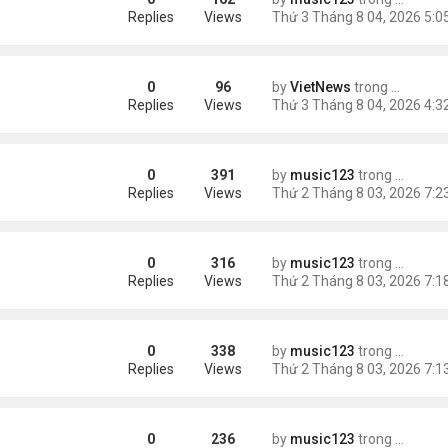
ích nhất
Replies
Views
0
96
by
VietNews
trong
Tin Thế 
e dọa của ông Trump
Replies
Views
0
391
by
music123
trong
Tin Tức
g gần tháp Eiffel...
Replies
Views
0
316
by
music123
trong
Tin Tức
Replies
Views
0
338
by
music123
trong
Tin Tức
Replies
Views
0
236
by
music123
trong
Tin Tức