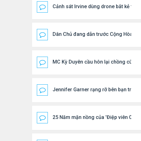
Cảnh sát Irvine dùng drone bắt kẻ trộ
Dân Chủ đang dẫn trước Cộng Hòa tro
MC Kỳ Duyên cầu hôn lại chồng cũ
Jennifer Garner rạng rỡ bên bạn trai k
25 Năm mặn nồng của 'Điệp viên 007'