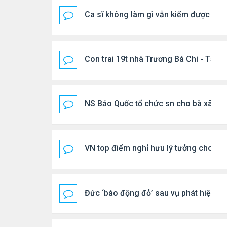
Ca sĩ không làm gì vẫn kiếm được 400
Con trai 19t nhà Trương Bá Chi - Tạ Đ
NS Bảo Quốc tổ chức sn cho bà xã
VN top điểm nghỉ hưu lý tưởng cho ng
Đức ‘báo động đỏ’ sau vụ phát hiện U