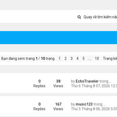
Quay về tìm kiếm nâ
Bạn đang xem trang
1
/
10
trang
1
2
3
4
5
…
10
Trang kế
0
38
by
EchoTraveler
trong
Tin 
ient Marketplace Trading Decisions
Replies
Views
0
167
by
music123
trong
Tin Tức
sinh, mở rộng chống “du lịch sinh con”
Replies
Views