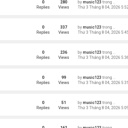
0
280
by
music123
trong
Tin Tức
Replies
Views
0
337
by
music123
trong
Tin Tức
châu Á
Replies
Views
0
236
by
music123
trong
Tin Tức
Replies
Views
0
99
by
music123
trong
46 năm n
n khách chờ
Replies
Views
0
51
by
music123
trong
46 năm n
ông an khuyến cáo
Replies
Views
0
162
by
music123
trong
Tin Tức