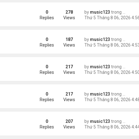
0
278
by
music123
trong
Tin Tức
ằng
Replies
Views
0
187
by
music123
trong
Tin Tức
Replies
Views
0
217
by
music123
trong
Tin Tức
 khác"
Replies
Views
0
217
by
music123
trong
Tin Tức
n
Replies
Views
0
207
by
music123
trong
Tin Tức
ràng buộc với vị hôn thê cũ
Replies
Views