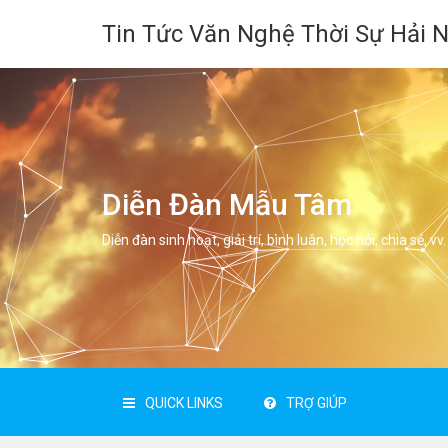
Tin Tức Văn Nghệ Thời Sự Hải 
Diễn Đàn Mẫu Tâm
Diễn đàn sinh hoạt, giải trí, bình luân, học hỏi, chia sẻ, vv.
QUICK LINKS
TRỢ GIÚP