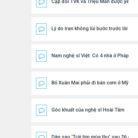
Cặp đôi TVK và Triệu Mẫn được yêu th
Lý do Iran không lùi bước trước lời đ
Nam nghệ sĩ Việt: Có 4 nhà ở Pháp, sốn
Bố Xuân Mai phải đi bán cơm ở Mỹ
Góc khuất của nghệ sĩ Hoài Tâm
Dàn sao 'Trái tim mùa thu' sau 26 năm