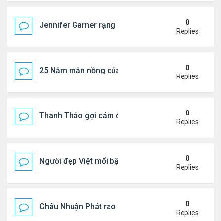
0
Jennifer Garner rạng rỡ bên bạn trai kém 6 tuổi
Replies
0
25 Năm mặn nồng của 'Điệp viên 007'
Replies
0
Thanh Thảo gợi cảm ở tuổi 49
Replies
0
Người đẹp Việt mổi bật giữa dàn sao châu Á
Replies
0
Châu Nhuận Phát rao bán tài sản
Replies