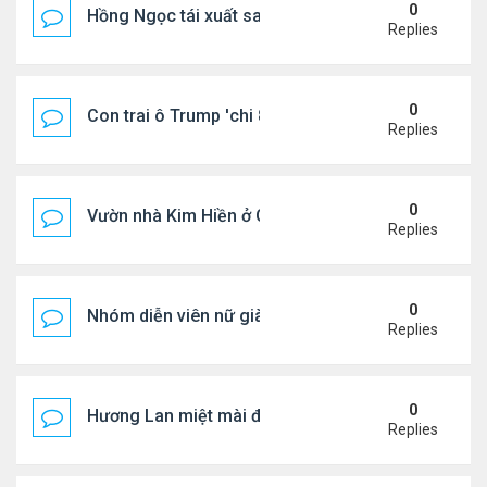
0
Hồng Ngọc tái xuất sau nhiều năm ở ẩn
Replies
0
Con trai ô Trump 'chi 8.5 triệu để xóa ràng buộc vớ
Replies
0
Vườn nhà Kim Hiền ở California
Replies
0
Nhóm diễn viên nữ giàu nhất thế giới
Replies
0
Hương Lan miệt mài đi hát ở tuổi 70
Replies