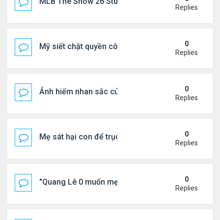
MLB The Show 26 Stubs Tips for Efficient Market
Replies
0
Mỹ siết chặt quyền công dân theo nơi sinh, mở rộn
Replies
0
Ảnh hiếm nhan sắc của Thẩm Thuý Hằng
Replies
0
Mẹ sát hại con để trục lợi bảo hiểm
Replies
0
"Quang Lê 0 muốn mẹ thua kém người khác"
Replies