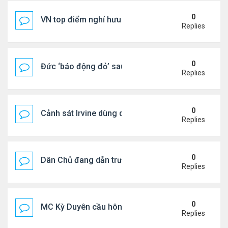
0
VN top điểm nghỉ hưu lý tưởng cho người Mỹ
Replies
0
Đức ‘báo động đỏ’ sau vụ phát hiện UAV mang chấ
Replies
0
Cảnh sát Irvine dùng drone bắt kẻ trộm trong Wal
Replies
0
Dân Chủ đang dẫn trước Cộng Hòa trong các cuộc
Replies
0
MC Kỳ Duyên cầu hôn lại chồng cũ
Replies