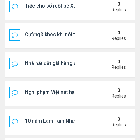
0
Tiếc cho bố ruột bé Xuân Mai ở Mỹ
Replies
0
Cường$ khóc khi nói thật về hôn nhân
Replies
0
Nhà hát đắt giá hàng đầu tg ở VN
Replies
0
Nghi phạm Việi sát hại cụ bà 91 tuổi, phi tang xác 
Replies
0
10 năm Lâm Tâm Như - Hoắc Kiến Hoa
Replies