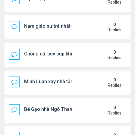
Replies
0
Nam giáo sư trẻ nhất thế giới ở tuổi 18
Replies
0
Chồng cũ 'suy sụp khi biết tin Nicole Kidman có tìn
Replies
0
Minh Luân xây nhà tặng cha mẹ
Replies
0
Bé Gạo nhà Ngô Thanh Vân dễ thương trong tiệc th
Replies