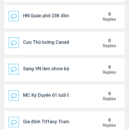
0
HN:Quán phở 23K đồng một bát, 7 năm không tăng
Replies
0
Cựu Thủ tướng Canada thoa kem chống nắng cho 
Replies
0
Sang VN làm show bán vé giá "trên trời"
Replies
0
MC Kỳ Duyên 61 tuổi bị soi nhan sắc khi livestrea
Replies
0
Gia đình Tiffany Trump đi nghỉ ở Spain
Replies