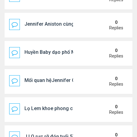
0
Jennifer Aniston cùng bạn trai nghỉ dưỡng trên du
Replies
0
Huyền Baby dạo phố Mỹ
Replies
0
Mối quan hệJennifer Garner và mẹ chồng cũ
Replies
0
Lọ Lem khoe phong cách ở New York
Replies
0
J.LO rực rỡ đón tuổi 57 trên đất Âu