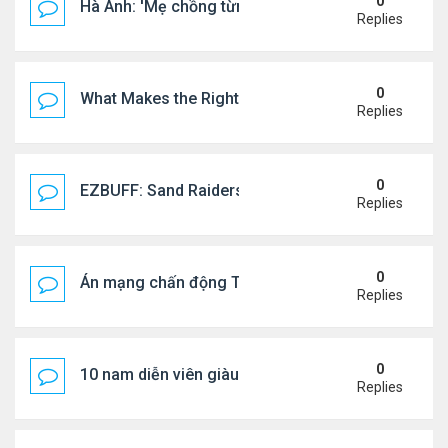
0
Hà Anh: 'Mẹ chồng từng ngạc nhiên vì tôi luôn trả ti
Replies
0
What Makes the Right Retail POS Matter?
Replies
0
EZBUFF: Sand Raiders of Sophie Farming Guide: B
Replies
0
Án mạng chấn động Thái lan: hai chị em người Nga b
Replies
0
10 nam diễn viên giàu nhất Trung Quốc 2026
Replies