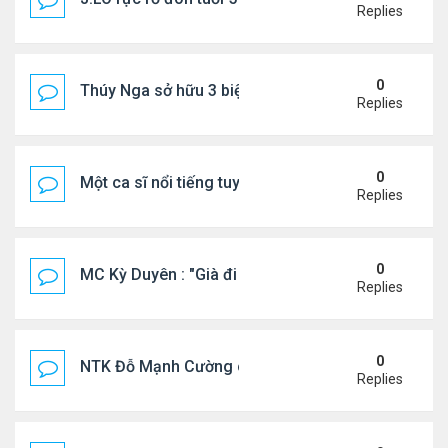
Replies
0
Thúy Nga sở hữu 3 biệt thự triệu USD ở Mỹ
Replies
0
Một ca sĩ nổi tiếng tuyên bố không thu tiền tác qu
Replies
0
MC Kỳ Duyên : "Già đi cũng là một đặc ân"
Replies
0
NTK Đỗ Mạnh Cường chi 100 triệu đồng thuê...
Replies