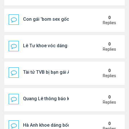
0
Con gái 'bom sex gốc Việt' đón tuổi 18
Replies
0
Lê Tư khoe vóc dáng ở châu Âu
Replies
0
Tài tử TVB bị bạn gái Á hậu phản bội giờ ra sao?
Replies
0
Quang Lê thông báo khẩn cấp
Replies
0
Hà Anh khoe dáng bốc lửa của ở Maldives
Replies