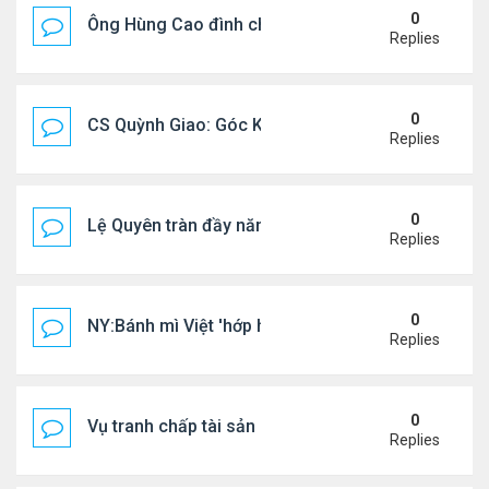
0
Ông Hùng Cao đình chỉ công tác quan chức 'nói 
Replies
0
CS Quỳnh Giao: Góc Khuất Của Căn Bệnh Đoạt Mạn
Replies
0
Lệ Quyên tràn đầy năng lượng tại Mỹ
Replies
0
NY:Bánh mì Việt 'hớp hồn' thực khách Mỹ
Replies
0
Vụ tranh chấp tài sản của dv Đức Tiến
Replies