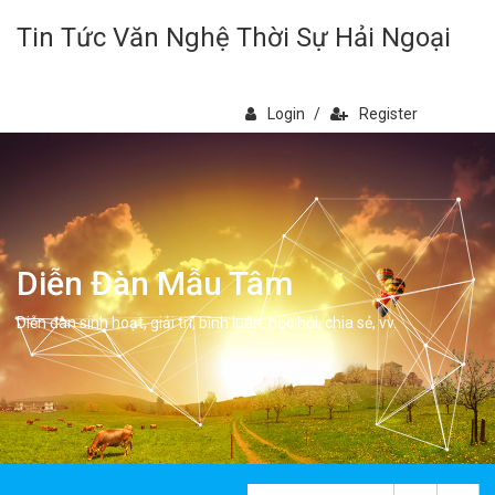
Tin Tức Văn Nghệ Thời Sự Hải Ngoại
Login
/
Register
Diễn Đàn Mẫu Tâm
Diễn đàn sinh hoạt, giải trí, bình luân, học hỏi, chia sẻ, vv.