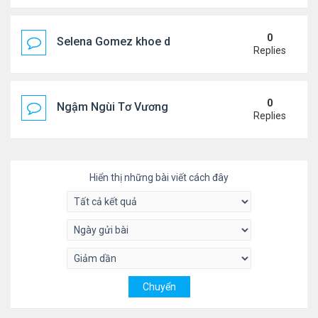
0
Selena Gomez khoe dáng mừng sinh nhật
Replies
0
Ngậm Ngùi Tơ Vương - Video YouTube ngâm bài th
Replies
Hiển thị những bài viết cách đây