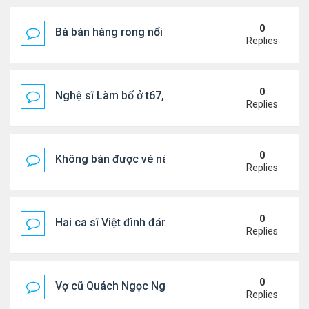
0
Bà bán hàng rong nổi tiếng bị tịch thu quang gánh
Replies
0
Nghệ sĩ Làm bố ở t67, mê dưỡng da chẳng kém sa
Replies
0
Không bán được vé nào, 1 phim Việt rời rạp
Replies
0
Hai ca sĩ Việt đình đám không phải vợ chồng vẫn 
Replies
0
Vợ cũ Quách Ngọc Ngoan: "Tôi sắp 50, liệu có đá
Replies