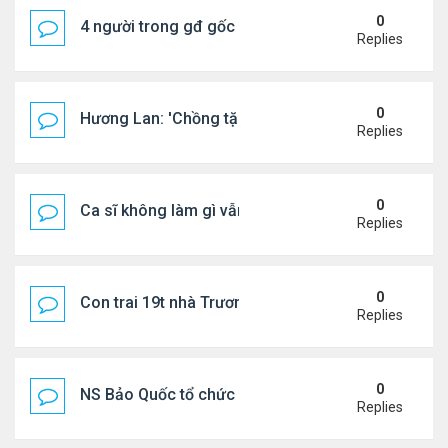
0
4 người trong gđ gốc Việt thiệt mạng vì tai nạn xe 
Replies
0
Hương Lan: 'Chồng tặng tôi khu vườn tình yêu'
Replies
0
Ca sĩ không làm gì vẫn kiếm được 400 triệu đồng/
Replies
0
Con trai 19t nhà Trương Bá Chi - Tạ Đình Phong
Replies
0
NS Bảo Quốc tổ chức sn cho bà xã
Replies