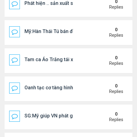
0
Phát hiện .. sản xuất sữa 'pha bột giặt'
Replies
0
Mỹ:Hàn Thái Tú bán đồ ăn online mưu sinh
Replies
0
Tam ca Áo Trắng tái xuất trên sân khấu
Replies
0
Oanh tạc cơ tàng hình đáng sợ nhất thế giới
Replies
0
SG:Mỹ giúp VN phát giác xưởng sản xuất giày Nike
Replies