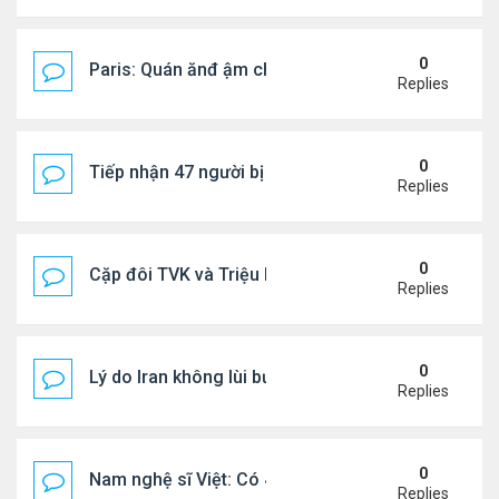
0
Paris: Quán ănđ ậm chất Việt đông kín khách chờ
Replies
0
Tiếp nhận 47 người bị Mỹ trục xuất, Công an khuy
Replies
0
Cặp đôi TVK và Triệu Mẫn được yêu thích nhất
Replies
0
Lý do Iran không lùi bước trước lời đe dọa của ôn
Replies
0
Nam nghệ sĩ Việt: Có 4 nhà ở Pháp, sống gần tháp E
Replies