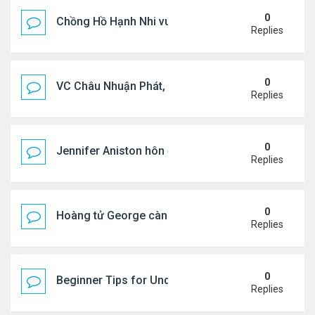
0
Chồng Hồ Hạnh Nhi vui vẻ ôm người cũ của vợ
Replies
0
VC Châu Nhuận Phát, Lưu Gia Linh viếng vợ cũ ..
Replies
0
Jennifer Aniston hôn đắm đuối bạn trai trên du th
Replies
0
Hoàng tử George càng lớn càng điển trai
Replies
0
Beginner Tips for Understanding Diablo 4 Items 
Replies