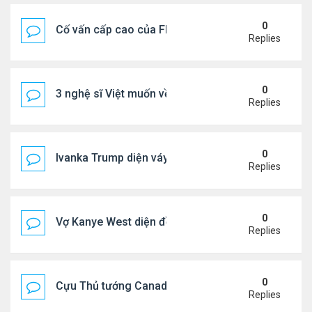
0
Cố vấn cấp cao của FIFA từ chức để phán đối 'bán
Replies
0
3 nghệ sĩ Việt muốn về VN nhưng số phận an bài ở
Replies
0
Ivanka Trump diện váy hở eo táo bạo, khoe vòng h
Replies
0
Vợ Kanye West diện đồ xẻ bạo, dự tiệc ở đảo Ibiza
Replies
0
Cựu Thủ tướng Canada đắm đuối khóa môi Katy Per
Replies