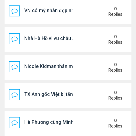
0
VN có mỹ nhân đẹp như búp bê bỏ showbiz lấy thi
Replies
0
Nhà Hà Hồ vi vu châu Âu
Replies
0
Nicole Kidman thân mật bên bf doanh nhân
Replies
0
TX:Anh gốc Việt bị tấn công dã man, khó qua khỏi
Replies
0
Hà Phương cùng Minh Tuyết đi sự kiện
Replies