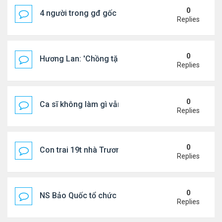
0
4 người trong gđ gốc Việt thiệt mạng vì tai nạn xe 
Replies
0
Hương Lan: 'Chồng tặng tôi khu vườn tình yêu'
Replies
0
Ca sĩ không làm gì vẫn kiếm được 400 triệu đồng/
Replies
0
Con trai 19t nhà Trương Bá Chi - Tạ Đình Phong
Replies
0
NS Bảo Quốc tổ chức sn cho bà xã
Replies