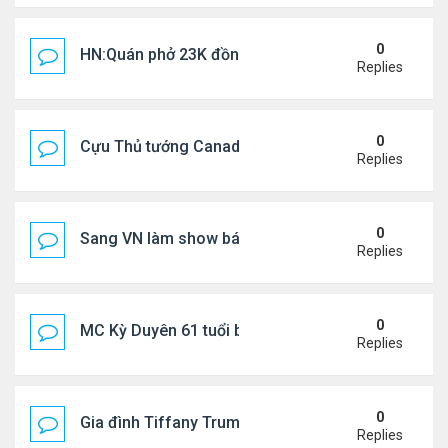
0
HN:Quán phở 23K đồng một bát, 7 năm không tăng
Replies
0
Cựu Thủ tướng Canada thoa kem chống nắng cho 
Replies
0
Sang VN làm show bán vé giá "trên trời"
Replies
0
MC Kỳ Duyên 61 tuổi bị soi nhan sắc khi livestrea
Replies
0
Gia đình Tiffany Trump đi nghỉ ở Spain
Replies