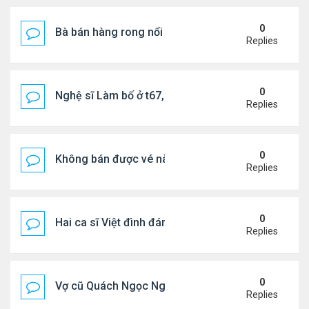
0
Bà bán hàng rong nổi tiếng bị tịch thu quang gánh
Replies
0
Nghệ sĩ Làm bố ở t67, mê dưỡng da chẳng kém sa
Replies
0
Không bán được vé nào, 1 phim Việt rời rạp
Replies
0
Hai ca sĩ Việt đình đám không phải vợ chồng vẫn 
Replies
0
Vợ cũ Quách Ngọc Ngoan: "Tôi sắp 50, liệu có đá
Replies