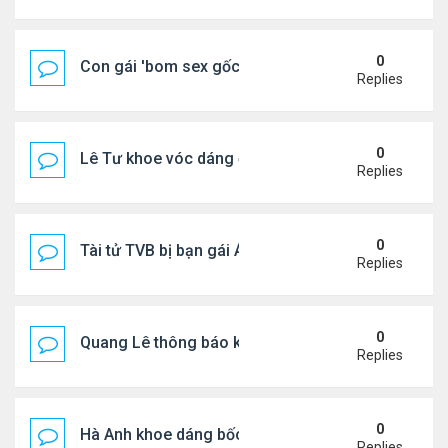
0
Con gái 'bom sex gốc Việt' đón tuổi 18
Replies
0
Lê Tư khoe vóc dáng ở châu Âu
Replies
0
Tài tử TVB bị bạn gái Á hậu phản bội giờ ra sao?
Replies
0
Quang Lê thông báo khẩn cấp
Replies
0
Hà Anh khoe dáng bốc lửa của ở Maldives
Replies