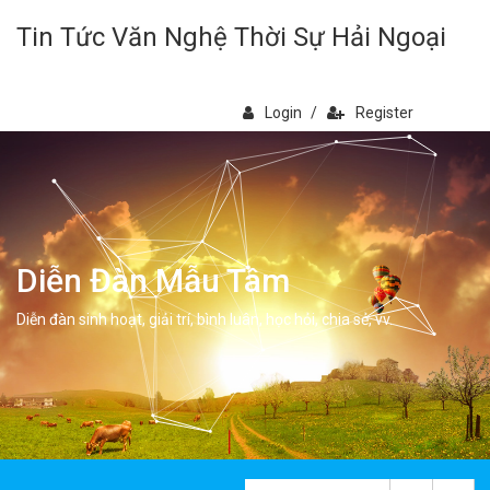
Tin Tức Văn Nghệ Thời Sự Hải Ngoại
Login
/
Register
Diễn Đàn Mẫu Tâm
Diễn đàn sinh hoạt, giải trí, bình luân, học hỏi, chia sẻ, vv.