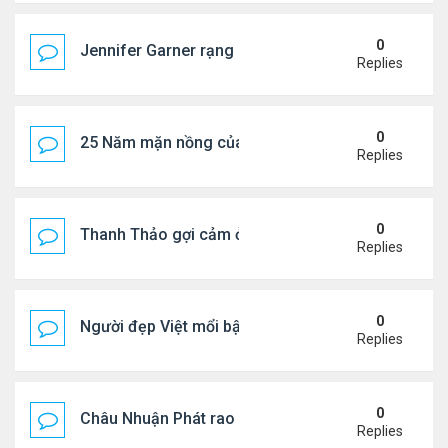
0
Jennifer Garner rạng rỡ bên bạn trai kém 6 tuổi
Replies
0
25 Năm mặn nồng của 'Điệp viên 007'
Replies
0
Thanh Thảo gợi cảm ở tuổi 49
Replies
0
Người đẹp Việt mổi bật giữa dàn sao châu Á
Replies
0
Châu Nhuận Phát rao bán tài sản
Replies