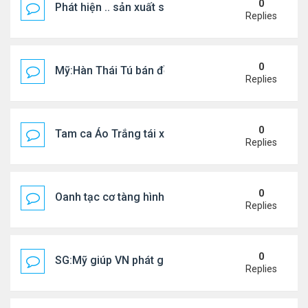
0
Phát hiện .. sản xuất sữa 'pha bột giặt'
Replies
0
Mỹ:Hàn Thái Tú bán đồ ăn online mưu sinh
Replies
0
Tam ca Áo Trắng tái xuất trên sân khấu
Replies
0
Oanh tạc cơ tàng hình đáng sợ nhất thế giới
Replies
0
SG:Mỹ giúp VN phát giác xưởng sản xuất giày Nike
Replies