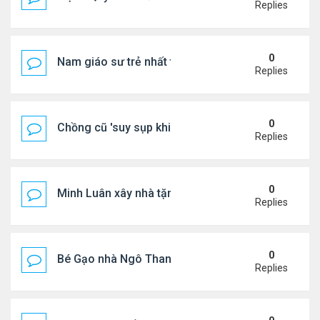
Replies
0
Nam giáo sư trẻ nhất thế giới ở tuổi 18
Replies
0
Chồng cũ 'suy sụp khi biết tin Nicole Kidman có tìn
Replies
0
Minh Luân xây nhà tặng cha mẹ
Replies
0
Bé Gạo nhà Ngô Thanh Vân dễ thương trong tiệc th
Replies