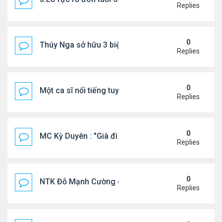
Replies
0
Thúy Nga sở hữu 3 biệt thự triệu USD ở Mỹ
Replies
0
Một ca sĩ nổi tiếng tuyên bố không thu tiền tác qu
Replies
0
MC Kỳ Duyên : "Già đi cũng là một đặc ân"
Replies
0
NTK Đỗ Mạnh Cường chi 100 triệu đồng thuê...
Replies