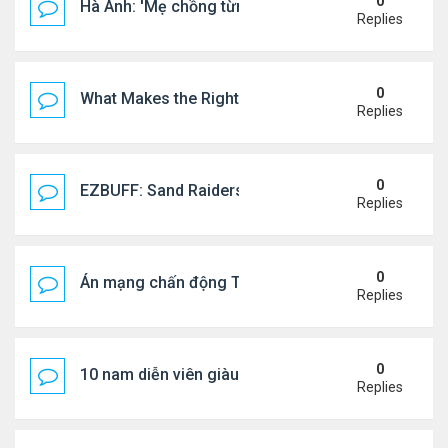
0
Hà Anh: 'Mẹ chồng từng ngạc nhiên vì tôi luôn trả ti
Replies
0
What Makes the Right Retail POS Matter?
Replies
0
EZBUFF: Sand Raiders of Sophie Farming Guide: B
Replies
0
Án mạng chấn động Thái lan: hai chị em người Nga b
Replies
0
10 nam diễn viên giàu nhất Trung Quốc 2026
Replies