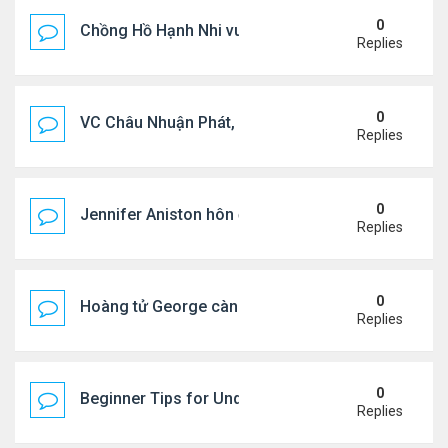
0
Chồng Hồ Hạnh Nhi vui vẻ ôm người cũ của vợ
Replies
0
VC Châu Nhuận Phát, Lưu Gia Linh viếng vợ cũ ..
Replies
0
Jennifer Aniston hôn đắm đuối bạn trai trên du th
Replies
0
Hoàng tử George càng lớn càng điển trai
Replies
0
Beginner Tips for Understanding Diablo 4 Items 
Replies