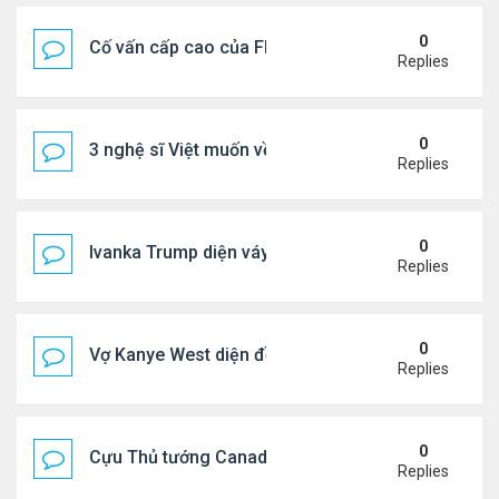
0
Cố vấn cấp cao của FIFA từ chức để phán đối 'bán
Replies
0
3 nghệ sĩ Việt muốn về VN nhưng số phận an bài ở
Replies
0
Ivanka Trump diện váy hở eo táo bạo, khoe vòng h
Replies
0
Vợ Kanye West diện đồ xẻ bạo, dự tiệc ở đảo Ibiza
Replies
0
Cựu Thủ tướng Canada đắm đuối khóa môi Katy Per
Replies