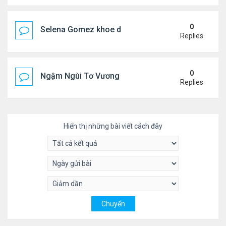
0
Selena Gomez khoe dáng mừng sinh nhật
Replies
0
Ngậm Ngùi Tơ Vương - Video YouTube ngâm bài th
Replies
Hiển thị những bài viết cách đây