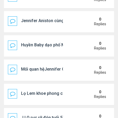
0
Jennifer Aniston cùng bạn trai nghỉ dưỡng trên du
Replies
0
Huyền Baby dạo phố Mỹ
Replies
0
Mối quan hệJennifer Garner và mẹ chồng cũ
Replies
0
Lọ Lem khoe phong cách ở New York
Replies
0
J.LO rực rỡ đón tuổi 57 trên đất Âu