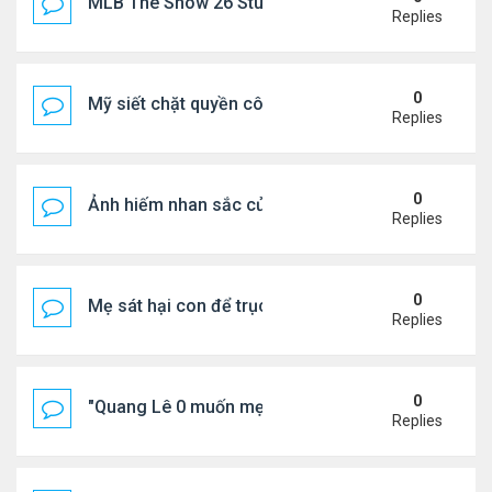
MLB The Show 26 Stubs Tips for Efficient Market
Replies
0
Mỹ siết chặt quyền công dân theo nơi sinh, mở rộn
Replies
0
Ảnh hiếm nhan sắc của Thẩm Thuý Hằng
Replies
0
Mẹ sát hại con để trục lợi bảo hiểm
Replies
0
"Quang Lê 0 muốn mẹ thua kém người khác"
Replies