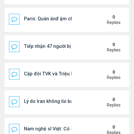
0
Paris: Quán ănđ ậm chất Việt đông kín khách chờ
Replies
0
Tiếp nhận 47 người bị Mỹ trục xuất, Công an khuy
Replies
0
Cặp đôi TVK và Triệu Mẫn được yêu thích nhất
Replies
0
Lý do Iran không lùi bước trước lời đe dọa của ôn
Replies
0
Nam nghệ sĩ Việt: Có 4 nhà ở Pháp, sống gần tháp E
Replies