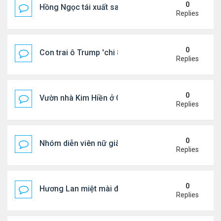
0
Hồng Ngọc tái xuất sau nhiều năm ở ẩn
Replies
0
Con trai ô Trump 'chi 8.5 triệu để xóa ràng buộc vớ
Replies
0
Vườn nhà Kim Hiền ở California
Replies
0
Nhóm diễn viên nữ giàu nhất thế giới
Replies
0
Hương Lan miệt mài đi hát ở tuổi 70
Replies