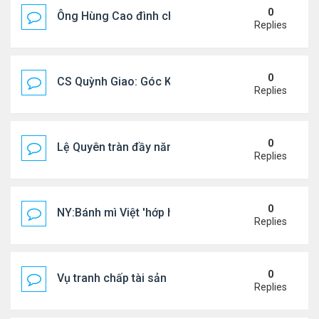
0
Ông Hùng Cao đình chỉ công tác quan chức 'nói 
Replies
0
CS Quỳnh Giao: Góc Khuất Của Căn Bệnh Đoạt Mạn
Replies
0
Lệ Quyên tràn đầy năng lượng tại Mỹ
Replies
0
NY:Bánh mì Việt 'hớp hồn' thực khách Mỹ
Replies
0
Vụ tranh chấp tài sản của dv Đức Tiến
Replies