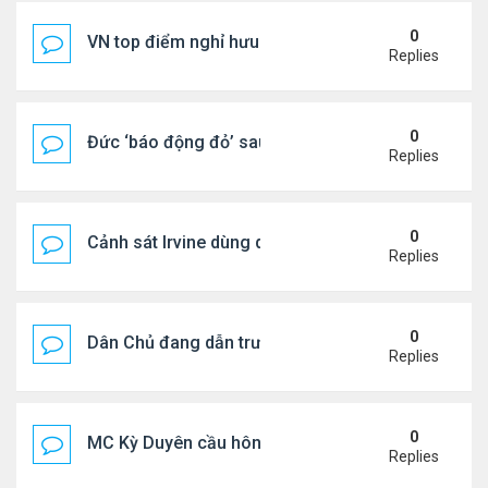
0
VN top điểm nghỉ hưu lý tưởng cho người Mỹ
Replies
0
Đức ‘báo động đỏ’ sau vụ phát hiện UAV mang chấ
Replies
0
Cảnh sát Irvine dùng drone bắt kẻ trộm trong Wal
Replies
0
Dân Chủ đang dẫn trước Cộng Hòa trong các cuộc
Replies
0
MC Kỳ Duyên cầu hôn lại chồng cũ
Replies