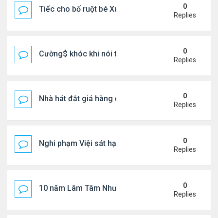
0
Tiếc cho bố ruột bé Xuân Mai ở Mỹ
Replies
0
Cường$ khóc khi nói thật về hôn nhân
Replies
0
Nhà hát đắt giá hàng đầu tg ở VN
Replies
0
Nghi phạm Việi sát hại cụ bà 91 tuổi, phi tang xác 
Replies
0
10 năm Lâm Tâm Như - Hoắc Kiến Hoa
Replies