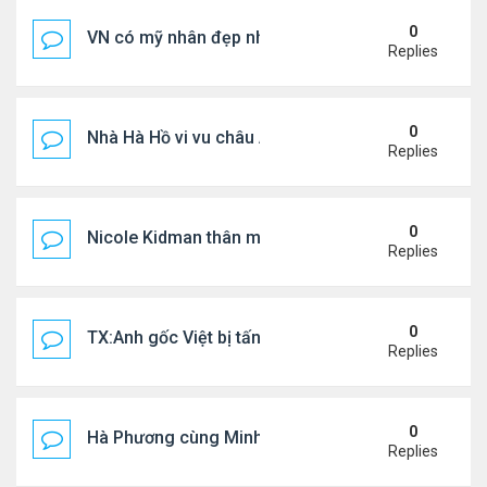
0
VN có mỹ nhân đẹp như búp bê bỏ showbiz lấy thi
Replies
0
Nhà Hà Hồ vi vu châu Âu
Replies
0
Nicole Kidman thân mật bên bf doanh nhân
Replies
0
TX:Anh gốc Việt bị tấn công dã man, khó qua khỏi
Replies
0
Hà Phương cùng Minh Tuyết đi sự kiện
Replies