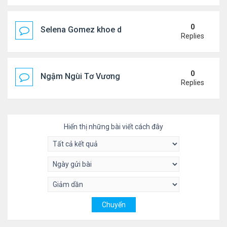
0
Selena Gomez khoe dáng mừng sinh nhật
Replies
0
Ngậm Ngùi Tơ Vương - Video YouTube ngâm bài th
Replies
Hiển thị những bài viết cách đây