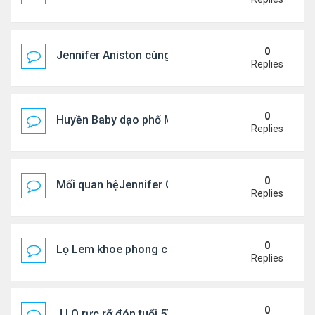
0
Jennifer Aniston cùng bạn trai nghỉ dưỡng trên du
Replies
0
Huyền Baby dạo phố Mỹ
Replies
0
Mối quan hệJennifer Garner và mẹ chồng cũ
Replies
0
Lọ Lem khoe phong cách ở New York
Replies
0
J.LO rực rỡ đón tuổi 57 trên đất Âu