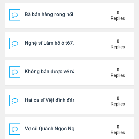
0
Bà bán hàng rong nổi tiếng bị tịch thu quang gánh
Replies
0
Nghệ sĩ Làm bố ở t67, mê dưỡng da chẳng kém sa
Replies
0
Không bán được vé nào, 1 phim Việt rời rạp
Replies
0
Hai ca sĩ Việt đình đám không phải vợ chồng vẫn 
Replies
0
Vợ cũ Quách Ngọc Ngoan: "Tôi sắp 50, liệu có đá
Replies