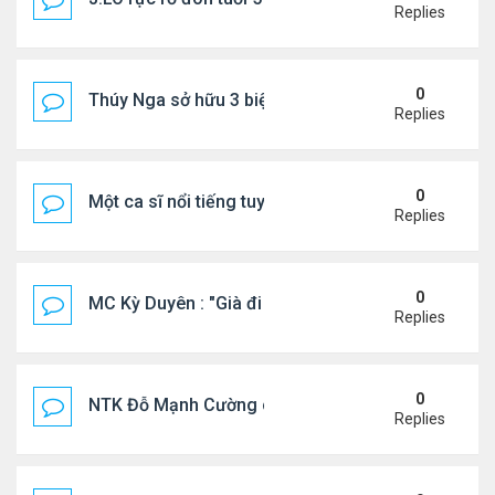
Replies
0
Thúy Nga sở hữu 3 biệt thự triệu USD ở Mỹ
Replies
0
Một ca sĩ nổi tiếng tuyên bố không thu tiền tác qu
Replies
0
MC Kỳ Duyên : "Già đi cũng là một đặc ân"
Replies
0
NTK Đỗ Mạnh Cường chi 100 triệu đồng thuê...
Replies