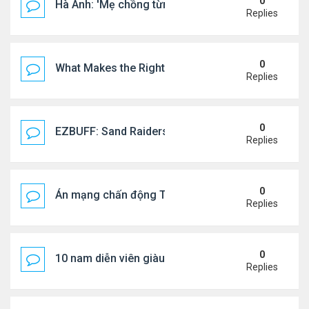
0
Hà Anh: 'Mẹ chồng từng ngạc nhiên vì tôi luôn trả ti
Replies
0
What Makes the Right Retail POS Matter?
Replies
0
EZBUFF: Sand Raiders of Sophie Farming Guide: B
Replies
0
Án mạng chấn động Thái lan: hai chị em người Nga b
Replies
0
10 nam diễn viên giàu nhất Trung Quốc 2026
Replies