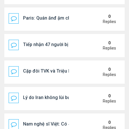
0
Paris: Quán ănđ ậm chất Việt đông kín khách chờ
Replies
0
Tiếp nhận 47 người bị Mỹ trục xuất, Công an khuy
Replies
0
Cặp đôi TVK và Triệu Mẫn được yêu thích nhất
Replies
0
Lý do Iran không lùi bước trước lời đe dọa của ôn
Replies
0
Nam nghệ sĩ Việt: Có 4 nhà ở Pháp, sống gần tháp E
Replies