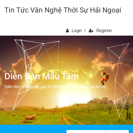
Tin Tức Văn Nghệ Thời Sự Hải Ngoại
Login
/
Register
Diễn Đàn Mẫu Tâm
Diễn đàn sinh hoạt, giải trí, bình luân, học hỏi, chia sẻ, vv.