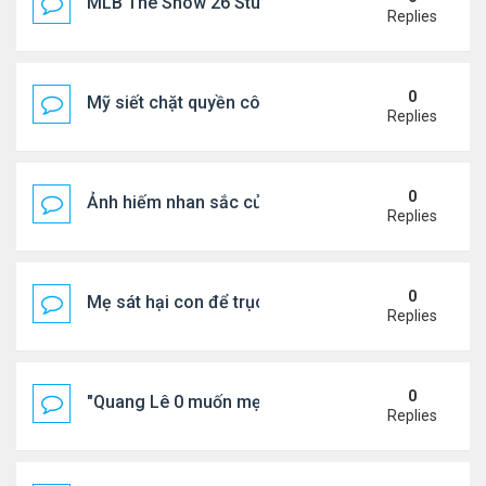
MLB The Show 26 Stubs Tips for Efficient Market
Replies
0
Mỹ siết chặt quyền công dân theo nơi sinh, mở rộn
Replies
0
Ảnh hiếm nhan sắc của Thẩm Thuý Hằng
Replies
0
Mẹ sát hại con để trục lợi bảo hiểm
Replies
0
"Quang Lê 0 muốn mẹ thua kém người khác"
Replies