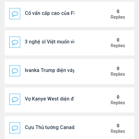
0
Cố vấn cấp cao của FIFA từ chức để phán đối 'bán
Replies
0
3 nghệ sĩ Việt muốn về VN nhưng số phận an bài ở
Replies
0
Ivanka Trump diện váy hở eo táo bạo, khoe vòng h
Replies
0
Vợ Kanye West diện đồ xẻ bạo, dự tiệc ở đảo Ibiza
Replies
0
Cựu Thủ tướng Canada đắm đuối khóa môi Katy Per
Replies