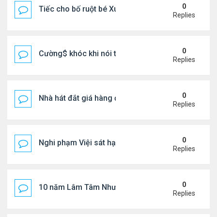
0
Tiếc cho bố ruột bé Xuân Mai ở Mỹ
Replies
0
Cường$ khóc khi nói thật về hôn nhân
Replies
0
Nhà hát đắt giá hàng đầu tg ở VN
Replies
0
Nghi phạm Việi sát hại cụ bà 91 tuổi, phi tang xác 
Replies
0
10 năm Lâm Tâm Như - Hoắc Kiến Hoa
Replies