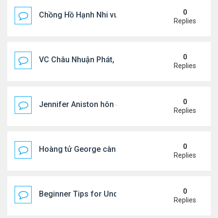
0
Chồng Hồ Hạnh Nhi vui vẻ ôm người cũ của vợ
Replies
0
VC Châu Nhuận Phát, Lưu Gia Linh viếng vợ cũ ..
Replies
0
Jennifer Aniston hôn đắm đuối bạn trai trên du th
Replies
0
Hoàng tử George càng lớn càng điển trai
Replies
0
Beginner Tips for Understanding Diablo 4 Items 
Replies