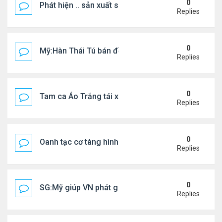
0
Phát hiện .. sản xuất sữa 'pha bột giặt'
Replies
0
Mỹ:Hàn Thái Tú bán đồ ăn online mưu sinh
Replies
0
Tam ca Áo Trắng tái xuất trên sân khấu
Replies
0
Oanh tạc cơ tàng hình đáng sợ nhất thế giới
Replies
0
SG:Mỹ giúp VN phát giác xưởng sản xuất giày Nike
Replies