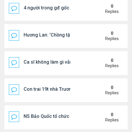
0
4 người trong gđ gốc Việt thiệt mạng vì tai nạn xe 
Replies
0
Hương Lan: 'Chồng tặng tôi khu vườn tình yêu'
Replies
0
Ca sĩ không làm gì vẫn kiếm được 400 triệu đồng/
Replies
0
Con trai 19t nhà Trương Bá Chi - Tạ Đình Phong
Replies
0
NS Bảo Quốc tổ chức sn cho bà xã
Replies