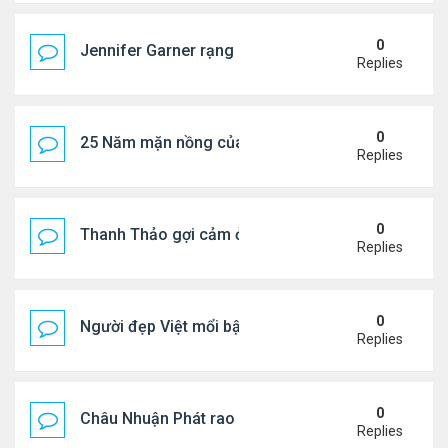
0
Jennifer Garner rạng rỡ bên bạn trai kém 6 tuổi
Replies
0
25 Năm mặn nồng của 'Điệp viên 007'
Replies
0
Thanh Thảo gợi cảm ở tuổi 49
Replies
0
Người đẹp Việt mổi bật giữa dàn sao châu Á
Replies
0
Châu Nhuận Phát rao bán tài sản
Replies