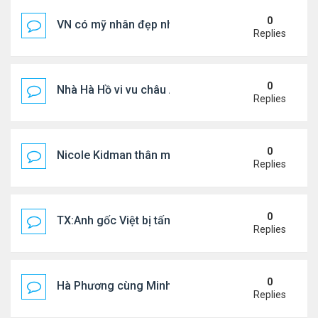
0
VN có mỹ nhân đẹp như búp bê bỏ showbiz lấy thi
Replies
0
Nhà Hà Hồ vi vu châu Âu
Replies
0
Nicole Kidman thân mật bên bf doanh nhân
Replies
0
TX:Anh gốc Việt bị tấn công dã man, khó qua khỏi
Replies
0
Hà Phương cùng Minh Tuyết đi sự kiện
Replies