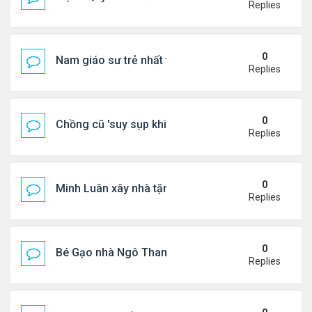
Replies
0
Nam giáo sư trẻ nhất thế giới ở tuổi 18
Replies
0
Chồng cũ 'suy sụp khi biết tin Nicole Kidman có tìn
Replies
0
Minh Luân xây nhà tặng cha mẹ
Replies
0
Bé Gạo nhà Ngô Thanh Vân dễ thương trong tiệc th
Replies