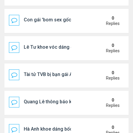
0
Con gái 'bom sex gốc Việt' đón tuổi 18
Replies
0
Lê Tư khoe vóc dáng ở châu Âu
Replies
0
Tài tử TVB bị bạn gái Á hậu phản bội giờ ra sao?
Replies
0
Quang Lê thông báo khẩn cấp
Replies
0
Hà Anh khoe dáng bốc lửa của ở Maldives
Replies