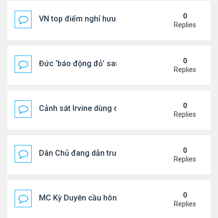
0
VN top điểm nghỉ hưu lý tưởng cho người Mỹ
Replies
0
Đức ‘báo động đỏ’ sau vụ phát hiện UAV mang chấ
Replies
0
Cảnh sát Irvine dùng drone bắt kẻ trộm trong Wal
Replies
0
Dân Chủ đang dẫn trước Cộng Hòa trong các cuộc
Replies
0
MC Kỳ Duyên cầu hôn lại chồng cũ
Replies