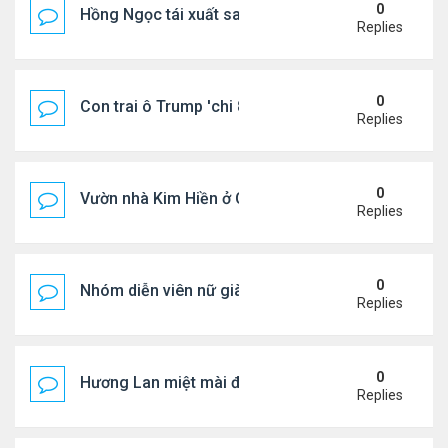
0
Hồng Ngọc tái xuất sau nhiều năm ở ẩn
Replies
0
Con trai ô Trump 'chi 8.5 triệu để xóa ràng buộc vớ
Replies
0
Vườn nhà Kim Hiền ở California
Replies
0
Nhóm diễn viên nữ giàu nhất thế giới
Replies
0
Hương Lan miệt mài đi hát ở tuổi 70
Replies