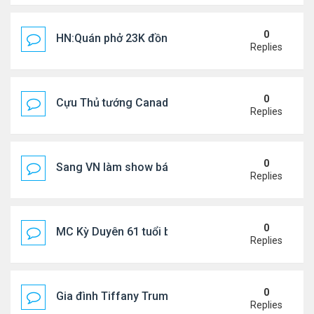
0
HN:Quán phở 23K đồng một bát, 7 năm không tăng
Replies
0
Cựu Thủ tướng Canada thoa kem chống nắng cho 
Replies
0
Sang VN làm show bán vé giá "trên trời"
Replies
0
MC Kỳ Duyên 61 tuổi bị soi nhan sắc khi livestrea
Replies
0
Gia đình Tiffany Trump đi nghỉ ở Spain
Replies