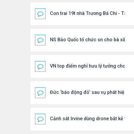
Con trai 19t nhà Trương Bá Chi - Tạ Đ
NS Bảo Quốc tổ chức sn cho bà xã
VN top điểm nghỉ hưu lý tưởng cho ng
Đức ‘báo động đỏ’ sau vụ phát hiện U
Cảnh sát Irvine dùng drone bắt kẻ trộ