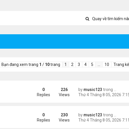
Quay về tìm kiếm nâ
Bạn đang xem trang
1
/
10
trang
1
2
3
4
5
…
10
Trang kế
0
226
by
music123
trong
Tin Tức
ình yêu'
Replies
Views
0
230
by
music123
trong
Tin Tức
 triệu đồng/tháng
Replies
Views