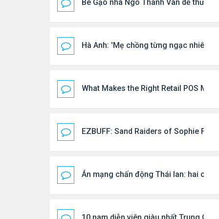
Bé Gạo nhà Ngô Thanh Vân dễ thương t
Hà Anh: 'Mẹ chồng từng ngạc nhiên vì tôi
What Makes the Right Retail POS Matt
EZBUFF: Sand Raiders of Sophie Farmi
Án mạng chấn động Thái lan: hai chị em
10 nam diễn viên giàu nhất Trung Quố