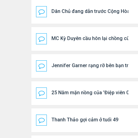
Dân Chủ đang dẫn trước Cộng Hòa tro
MC Kỳ Duyên cầu hôn lại chồng cũ
Jennifer Garner rạng rỡ bên bạn trai k
25 Năm mặn nồng của 'Điệp viên 007'
Thanh Thảo gợi cảm ở tuổi 49