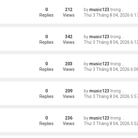
0
212
by
music123
trong
Tin Tức
ng các cuộc thăm dò dư luận
Replies
Views
0
342
by
music123
trong
Tin Tức
Replies
Views
0
203
by
music123
trong
Tin Tức
ém 6 tuổi
Replies
Views
0
209
by
music123
trong
Tin Tức
Replies
Views
0
236
by
music123
trong
Tin Tức
Replies
Views