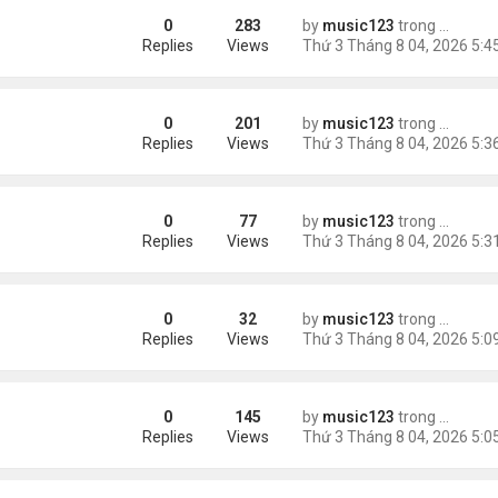
0
283
by
music123
trong
Tin Tức
châu Á
Replies
Views
0
201
by
music123
trong
Tin Tức
Replies
Views
0
77
by
music123
trong
46 năm n
n khách chờ
Replies
Views
0
32
by
music123
trong
46 năm n
ông an khuyến cáo
Replies
Views
0
145
by
music123
trong
Tin Tức
ích nhất
Replies
Views