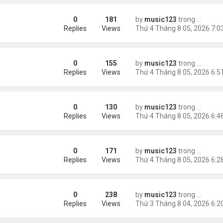
0
181
by
music123
trong
Tin Tức
ình Phong
Replies
Views
0
155
by
music123
trong
Tin Tức
Replies
Views
0
130
by
music123
trong
Tin Tức
ười Mỹ
Replies
Views
0
171
by
music123
trong
Tin Tức
AV mang chất nổ ở sân bay
Replies
Views
0
238
by
music123
trong
Tin Tức
m trong Walmart
Replies
Views