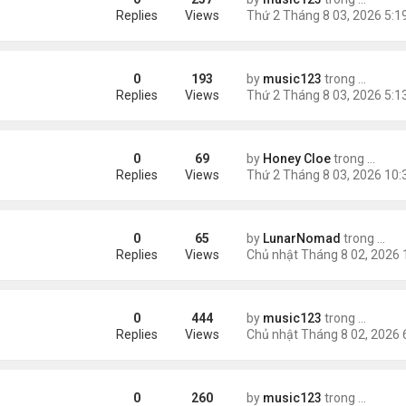
rong tiệc thôi nôi
Replies
Views
0
193
by
music123
trong
Tin Tức
 luôn trả tiền...'
Replies
Views
0
69
by
Honey Cloe
trong
Tin Tứ
er?
Replies
Views
0
65
by
LunarNomad
trong
Tin 
ng Guide: Best Ways to Collect Valuable Resources
Replies
Views
0
444
by
music123
trong
Tin Tức
 người Nga bị giết...
Replies
Views
0
260
by
music123
trong
Tin Tức
c 2026