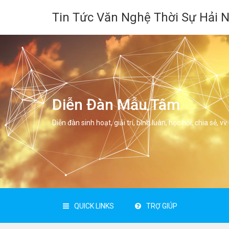
Tin Tức Văn Nghệ Thời Sự Hải 
Diễn Đàn Mẫu Tâm
Diễn đàn sinh hoạt, giải trí, bình luân, học hỏi, chia sẻ, vv.
QUICK LINKS
TRỢ GIÚP