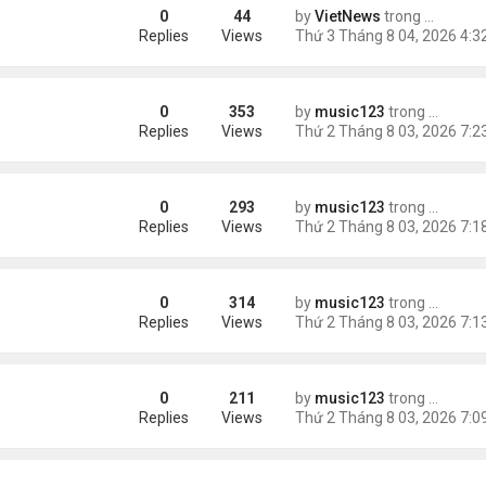
0
44
by
VietNews
trong
Tin Thế 
e dọa của ông Trump
Replies
Views
0
353
by
music123
trong
Tin Tức
g gần tháp Eiffel...
Replies
Views
0
293
by
music123
trong
Tin Tức
Replies
Views
0
314
by
music123
trong
Tin Tức
Replies
Views
0
211
by
music123
trong
Tin Tức
Replies
Views