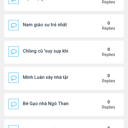
Replies
0
Nam giáo sư trẻ nhất thế giới ở tuổi 18
Replies
0
Chồng cũ 'suy sụp khi biết tin Nicole Kidman có tìn
Replies
0
Minh Luân xây nhà tặng cha mẹ
Replies
0
Bé Gạo nhà Ngô Thanh Vân dễ thương trong tiệc th
Replies