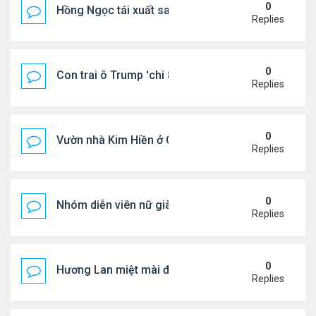
0
Hồng Ngọc tái xuất sau nhiều năm ở ẩn
Replies
0
Con trai ô Trump 'chi 8.5 triệu để xóa ràng buộc vớ
Replies
0
Vườn nhà Kim Hiền ở California
Replies
0
Nhóm diễn viên nữ giàu nhất thế giới
Replies
0
Hương Lan miệt mài đi hát ở tuổi 70
Replies