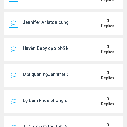
0
Jennifer Aniston cùng bạn trai nghỉ dưỡng trên du
Replies
0
Huyền Baby dạo phố Mỹ
Replies
0
Mối quan hệJennifer Garner và mẹ chồng cũ
Replies
0
Lọ Lem khoe phong cách ở New York
Replies
0
J.LO rực rỡ đón tuổi 57 trên đất Âu