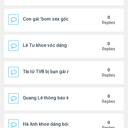
0
Con gái 'bom sex gốc Việt' đón tuổi 18
Replies
0
Lê Tư khoe vóc dáng ở châu Âu
Replies
0
Tài tử TVB bị bạn gái Á hậu phản bội giờ ra sao?
Replies
0
Quang Lê thông báo khẩn cấp
Replies
0
Hà Anh khoe dáng bốc lửa của ở Maldives
Replies