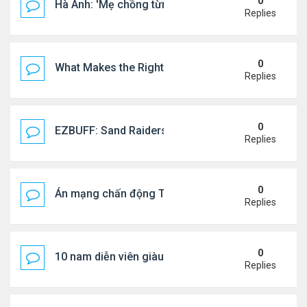
0
Hà Anh: 'Mẹ chồng từng ngạc nhiên vì tôi luôn trả ti
Replies
0
What Makes the Right Retail POS Matter?
Replies
0
EZBUFF: Sand Raiders of Sophie Farming Guide: B
Replies
0
Án mạng chấn động Thái lan: hai chị em người Nga b
Replies
0
10 nam diễn viên giàu nhất Trung Quốc 2026
Replies