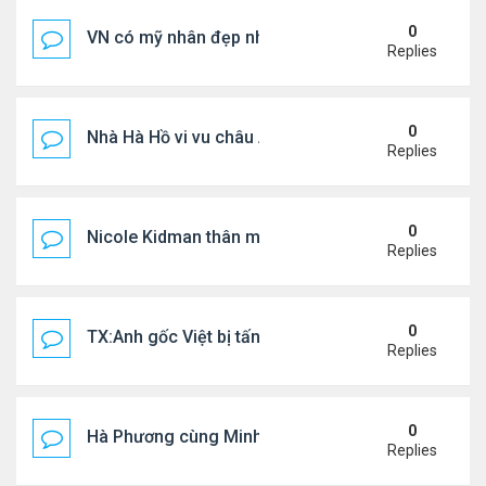
0
VN có mỹ nhân đẹp như búp bê bỏ showbiz lấy thi
Replies
0
Nhà Hà Hồ vi vu châu Âu
Replies
0
Nicole Kidman thân mật bên bf doanh nhân
Replies
0
TX:Anh gốc Việt bị tấn công dã man, khó qua khỏi
Replies
0
Hà Phương cùng Minh Tuyết đi sự kiện
Replies