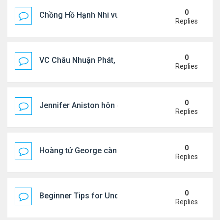
0
Chồng Hồ Hạnh Nhi vui vẻ ôm người cũ của vợ
Replies
0
VC Châu Nhuận Phát, Lưu Gia Linh viếng vợ cũ ..
Replies
0
Jennifer Aniston hôn đắm đuối bạn trai trên du th
Replies
0
Hoàng tử George càng lớn càng điển trai
Replies
0
Beginner Tips for Understanding Diablo 4 Items 
Replies