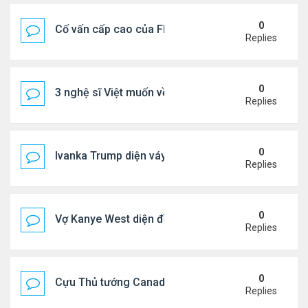
0
Cố vấn cấp cao của FIFA từ chức để phán đối 'bán
Replies
0
3 nghệ sĩ Việt muốn về VN nhưng số phận an bài ở
Replies
0
Ivanka Trump diện váy hở eo táo bạo, khoe vòng h
Replies
0
Vợ Kanye West diện đồ xẻ bạo, dự tiệc ở đảo Ibiza
Replies
0
Cựu Thủ tướng Canada đắm đuối khóa môi Katy Per
Replies