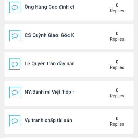
0
Ông Hùng Cao đình chỉ công tác quan chức 'nói 
Replies
0
CS Quỳnh Giao: Góc Khuất Của Căn Bệnh Đoạt Mạn
Replies
0
Lệ Quyên tràn đầy năng lượng tại Mỹ
Replies
0
NY:Bánh mì Việt 'hớp hồn' thực khách Mỹ
Replies
0
Vụ tranh chấp tài sản của dv Đức Tiến
Replies