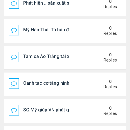
0
Phát hiện .. sản xuất sữa 'pha bột giặt'
Replies
0
Mỹ:Hàn Thái Tú bán đồ ăn online mưu sinh
Replies
0
Tam ca Áo Trắng tái xuất trên sân khấu
Replies
0
Oanh tạc cơ tàng hình đáng sợ nhất thế giới
Replies
0
SG:Mỹ giúp VN phát giác xưởng sản xuất giày Nike
Replies