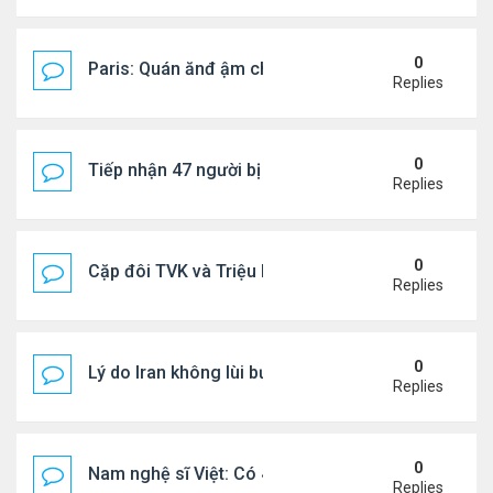
0
Paris: Quán ănđ ậm chất Việt đông kín khách chờ
Replies
0
Tiếp nhận 47 người bị Mỹ trục xuất, Công an khuy
Replies
0
Cặp đôi TVK và Triệu Mẫn được yêu thích nhất
Replies
0
Lý do Iran không lùi bước trước lời đe dọa của ôn
Replies
0
Nam nghệ sĩ Việt: Có 4 nhà ở Pháp, sống gần tháp E
Replies