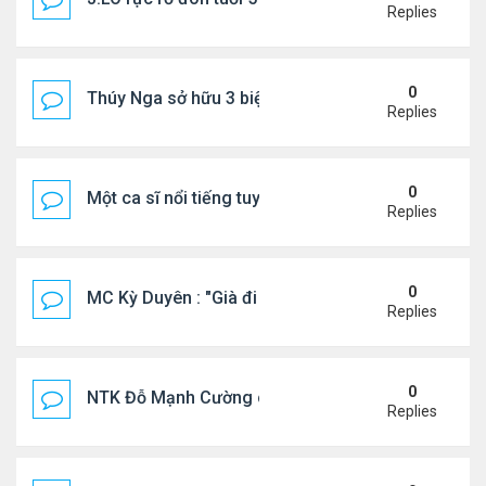
Replies
0
Thúy Nga sở hữu 3 biệt thự triệu USD ở Mỹ
Replies
0
Một ca sĩ nổi tiếng tuyên bố không thu tiền tác qu
Replies
0
MC Kỳ Duyên : "Già đi cũng là một đặc ân"
Replies
0
NTK Đỗ Mạnh Cường chi 100 triệu đồng thuê...
Replies