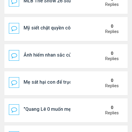
MLB The Show 26 Stubs Tips for Efficient Market
Replies
0
Mỹ siết chặt quyền công dân theo nơi sinh, mở rộn
Replies
0
Ảnh hiếm nhan sắc của Thẩm Thuý Hằng
Replies
0
Mẹ sát hại con để trục lợi bảo hiểm
Replies
0
"Quang Lê 0 muốn mẹ thua kém người khác"
Replies