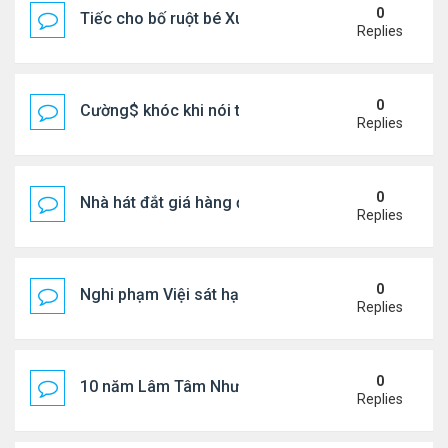
0
Tiếc cho bố ruột bé Xuân Mai ở Mỹ
Replies
0
Cường$ khóc khi nói thật về hôn nhân
Replies
0
Nhà hát đắt giá hàng đầu tg ở VN
Replies
0
Nghi phạm Việi sát hại cụ bà 91 tuổi, phi tang xác 
Replies
0
10 năm Lâm Tâm Như - Hoắc Kiến Hoa
Replies