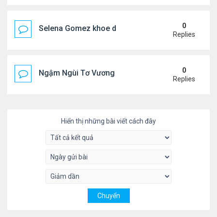
0
Selena Gomez khoe dáng mừng sinh nhật
Replies
0
Ngậm Ngùi Tơ Vương - Video YouTube ngâm bài th
Replies
Hiển thị những bài viết cách đây