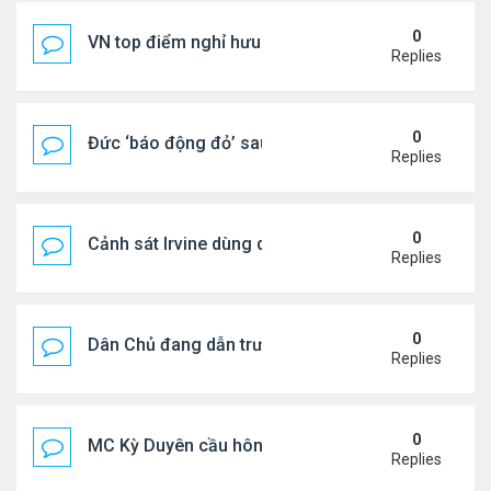
0
VN top điểm nghỉ hưu lý tưởng cho người Mỹ
Replies
0
Đức ‘báo động đỏ’ sau vụ phát hiện UAV mang chấ
Replies
0
Cảnh sát Irvine dùng drone bắt kẻ trộm trong Wal
Replies
0
Dân Chủ đang dẫn trước Cộng Hòa trong các cuộc
Replies
0
MC Kỳ Duyên cầu hôn lại chồng cũ
Replies