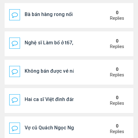
0
Bà bán hàng rong nổi tiếng bị tịch thu quang gánh
Replies
0
Nghệ sĩ Làm bố ở t67, mê dưỡng da chẳng kém sa
Replies
0
Không bán được vé nào, 1 phim Việt rời rạp
Replies
0
Hai ca sĩ Việt đình đám không phải vợ chồng vẫn 
Replies
0
Vợ cũ Quách Ngọc Ngoan: "Tôi sắp 50, liệu có đá
Replies