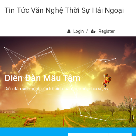
Tin Tức Văn Nghệ Thời Sự Hải Ngoại
Login
/
Register
Diễn Đàn Mẫu Tâm
Diễn đàn sinh hoạt, giải trí, bình luân, học hỏi, chia sẻ, vv.