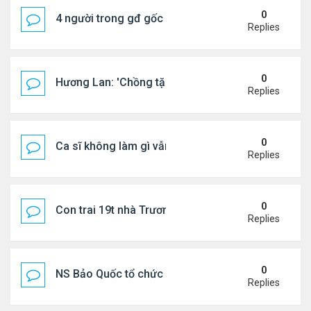
0
4 người trong gđ gốc Việt thiệt mạng vì tai nạn xe 
Replies
0
Hương Lan: 'Chồng tặng tôi khu vườn tình yêu'
Replies
0
Ca sĩ không làm gì vẫn kiếm được 400 triệu đồng/
Replies
0
Con trai 19t nhà Trương Bá Chi - Tạ Đình Phong
Replies
0
NS Bảo Quốc tổ chức sn cho bà xã
Replies