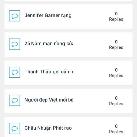
0
Jennifer Garner rạng rỡ bên bạn trai kém 6 tuổi
Replies
0
25 Năm mặn nồng của 'Điệp viên 007'
Replies
0
Thanh Thảo gợi cảm ở tuổi 49
Replies
0
Người đẹp Việt mổi bật giữa dàn sao châu Á
Replies
0
Châu Nhuận Phát rao bán tài sản
Replies