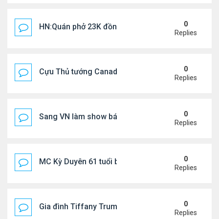
0
HN:Quán phở 23K đồng một bát, 7 năm không tăng
Replies
0
Cựu Thủ tướng Canada thoa kem chống nắng cho 
Replies
0
Sang VN làm show bán vé giá "trên trời"
Replies
0
MC Kỳ Duyên 61 tuổi bị soi nhan sắc khi livestrea
Replies
0
Gia đình Tiffany Trump đi nghỉ ở Spain
Replies