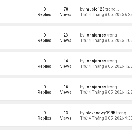
0
70
by
music123
trong
Tin Tức
AV mang chất nổ ở sân bay
Replies
Views
0
23
by
johnjames
trong
Tin Thế
oing Before Filing?
Replies
Views
0
16
by
johnjames
trong
Tin Thế
gic Online Growth by Fastest Logo
Replies
Views
0
16
by
johnjames
trong
Tin Thế
Why Businesses Choose Swyft POS
Replies
Views
0
13
by
alexsnowy1985
trong
Ti
Replies
Views