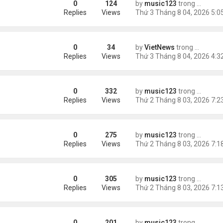
0
124
by
music123
trong
Tin Tức
ích nhất
Replies
Views
0
34
by
VietNews
trong
Tin Thế 
e dọa của ông Trump
Replies
Views
0
332
by
music123
trong
Tin Tức
g gần tháp Eiffel...
Replies
Views
0
275
by
music123
trong
Tin Tức
Replies
Views
0
305
by
music123
trong
Tin Tức
Replies
Views
0
201
by
music123
trong
Tin Tức