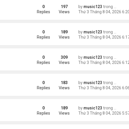
0
197
by
music123
trong
Tin Tức
m trong Walmart
Replies
Views
0
189
by
music123
trong
Tin Tức
ng các cuộc thăm dò dư luận
Replies
Views
0
309
by
music123
trong
Tin Tức
Replies
Views
0
183
by
music123
trong
Tin Tức
ém 6 tuổi
Replies
Views
0
189
by
music123
trong
Tin Tức
Replies
Views