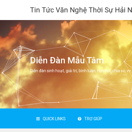
Tin Tức Văn Nghệ Thời Sự Hải 
Diễn Đàn Mẫu Tâm
Diễn đàn sinh hoạt, giải trí, bình luân, học hỏi, chia sẻ, vv.
QUICK LINKS
TRỢ GIÚP