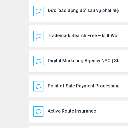
Đức ‘báo động đỏ’ sau vụ phát hiện U
Trademark Search Free – Is It Worth D
Digital Marketing Agency NYC | Strate
Point of Sale Payment Processing: 
Active Route Insurance