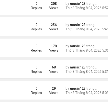
0
208
by
music123
trong
Tin Tức
Replies
Views
0
256
by
music123
trong
Tin Tức
châu Á
Replies
Views
0
178
by
music123
trong
Tin Tức
Replies
Views
0
68
by
music123
trong
46 năm n
n khách chờ
Replies
Views
0
29
by
music123
trong
46 năm n
ông an khuyến cáo
Replies
Views