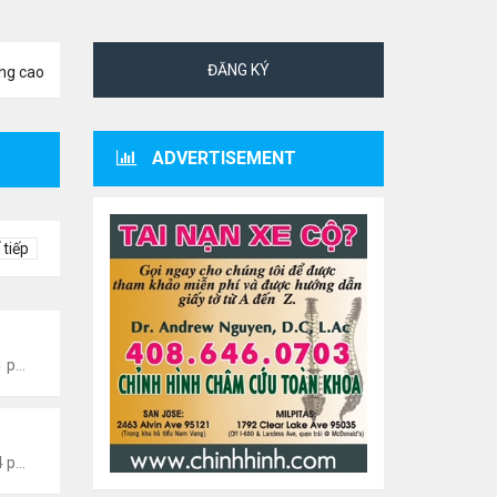
ĐĂNG KÝ
ng cao
ADVERTISEMENT
 tiếp
 Giới- Hoa Kỳ
Thứ 4 Tháng 8 05, 2026 7:51 pm
 Giới- Hoa Kỳ
Thứ 4 Tháng 8 05, 2026 7:44 pm