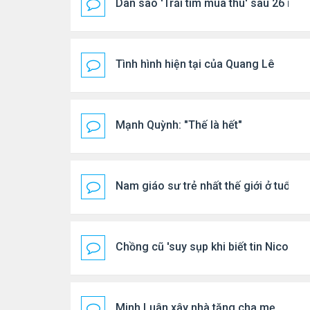
Dàn sao 'Trái tim mùa thu' sau 26 năm
Tình hình hiện tại của Quang Lê
Mạnh Quỳnh: "Thế là hết"
Nam giáo sư trẻ nhất thế giới ở tuổi 18
Chồng cũ 'suy sụp khi biết tin Nicole 
Minh Luân xây nhà tặng cha mẹ