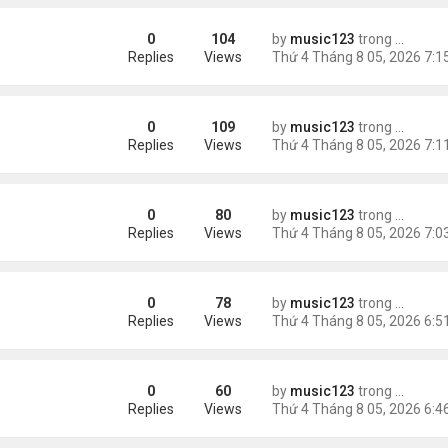
0
104
by
music123
trong
Tin Tức
ình yêu'
Replies
Views
0
109
by
music123
trong
Tin Tức
 triệu đồng/tháng
Replies
Views
0
80
by
music123
trong
Tin Tức
ình Phong
Replies
Views
0
78
by
music123
trong
Tin Tức
Replies
Views
0
60
by
music123
trong
Tin Tức
ười Mỹ
Replies
Views