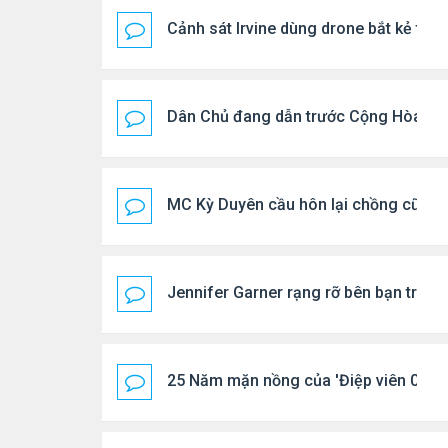
Cảnh sát Irvine dùng drone bắt kẻ trộ
Dân Chủ đang dẫn trước Cộng Hòa tro
MC Kỳ Duyên cầu hôn lại chồng cũ
Jennifer Garner rạng rỡ bên bạn trai k
25 Năm mặn nồng của 'Điệp viên 007'