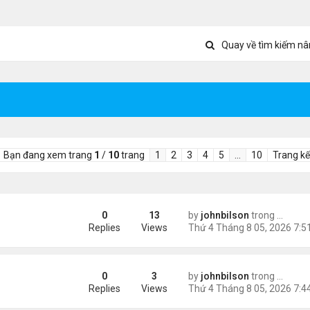
Quay về tìm kiếm nâ
Bạn đang xem trang
1
/
10
trang
1
2
3
4
5
…
10
Trang kế
0
13
by
johnbilson
trong
Tin Thế
c Television Characters
Replies
Views
0
3
by
johnbilson
trong
Tin Thế
 Jacket – Exclusive Streetwear Meets Marvel Style
Replies
Views