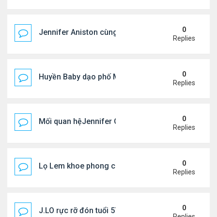
0
Jennifer Aniston cùng bạn trai nghỉ dưỡng trên du
Replies
0
Huyền Baby dạo phố Mỹ
Replies
0
Mối quan hệJennifer Garner và mẹ chồng cũ
Replies
0
Lọ Lem khoe phong cách ở New York
Replies
0
J.LO rực rỡ đón tuổi 57 trên đất Âu
Replies