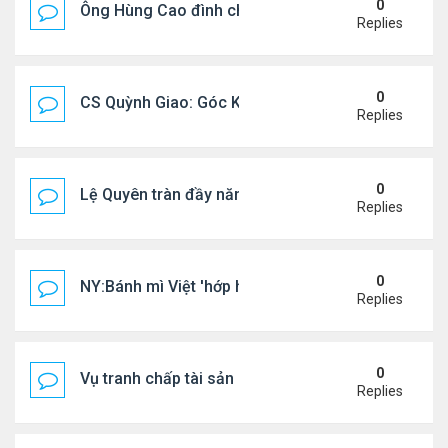
0
Ông Hùng Cao đình chỉ công tác quan chức 'nói 
Replies
0
CS Quỳnh Giao: Góc Khuất Của Căn Bệnh Đoạt Mạn
Replies
0
Lệ Quyên tràn đầy năng lượng tại Mỹ
Replies
0
NY:Bánh mì Việt 'hớp hồn' thực khách Mỹ
Replies
0
Vụ tranh chấp tài sản của dv Đức Tiến
Replies