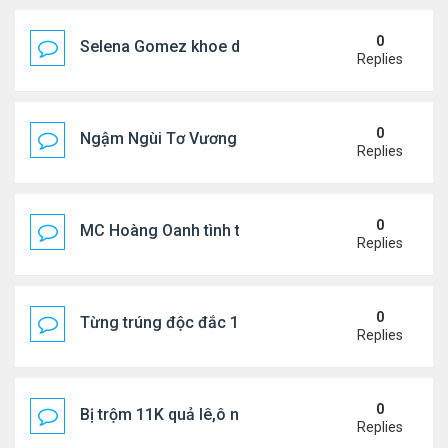
0
Selena Gomez khoe dáng mừng sinh nhật
Replies
0
Ngậm Ngùi Tơ Vương - Video YouTube ngâm bài th
Replies
0
MC Hoàng Oanh tình tứ bên bạn trai mới
Replies
0
Từng trúng độc đắc 167 triệu USD, bị bắt vì trộm c
Replies
0
Bị trộm 11K quả lê,ô nông dân khóc, bỏ nghề
Replies