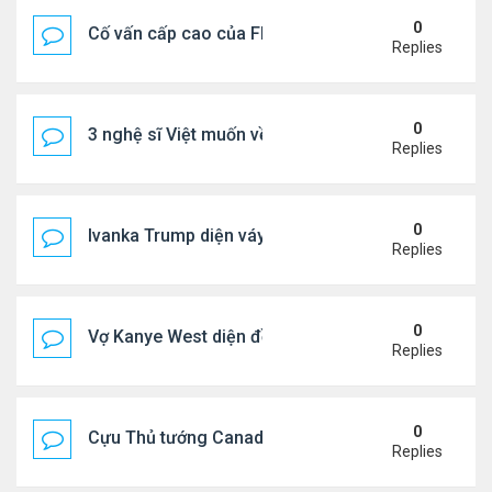
0
Cố vấn cấp cao của FIFA từ chức để phán đối 'bán
Replies
0
3 nghệ sĩ Việt muốn về VN nhưng số phận an bài ở
Replies
0
Ivanka Trump diện váy hở eo táo bạo, khoe vòng h
Replies
0
Vợ Kanye West diện đồ xẻ bạo, dự tiệc ở đảo Ibiza
Replies
0
Cựu Thủ tướng Canada đắm đuối khóa môi Katy Per
Replies