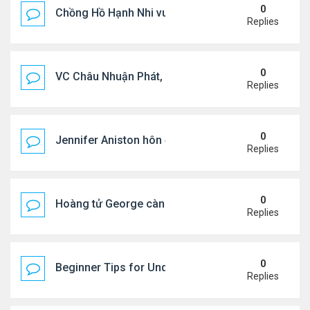
0
Chồng Hồ Hạnh Nhi vui vẻ ôm người cũ của vợ
Replies
0
VC Châu Nhuận Phát, Lưu Gia Linh viếng vợ cũ ..
Replies
0
Jennifer Aniston hôn đắm đuối bạn trai trên du th
Replies
0
Hoàng tử George càng lớn càng điển trai
Replies
0
Beginner Tips for Understanding Diablo 4 Items 
Replies