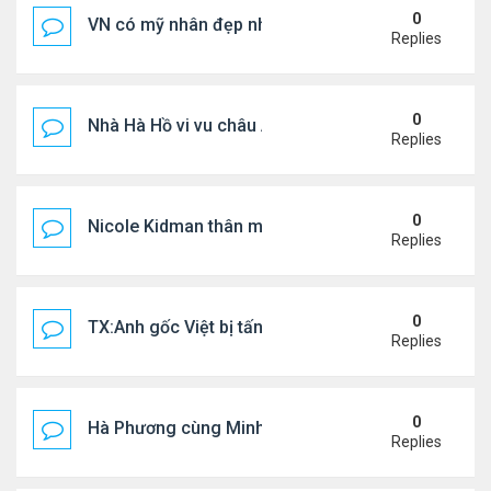
0
VN có mỹ nhân đẹp như búp bê bỏ showbiz lấy thi
Replies
0
Nhà Hà Hồ vi vu châu Âu
Replies
0
Nicole Kidman thân mật bên bf doanh nhân
Replies
0
TX:Anh gốc Việt bị tấn công dã man, khó qua khỏi
Replies
0
Hà Phương cùng Minh Tuyết đi sự kiện
Replies