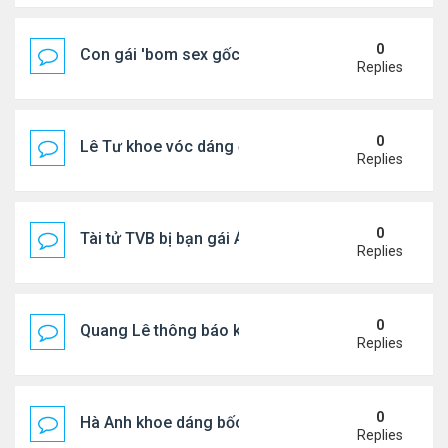
0
Con gái 'bom sex gốc Việt' đón tuổi 18
Replies
0
Lê Tư khoe vóc dáng ở châu Âu
Replies
0
Tài tử TVB bị bạn gái Á hậu phản bội giờ ra sao?
Replies
0
Quang Lê thông báo khẩn cấp
Replies
0
Hà Anh khoe dáng bốc lửa của ở Maldives
Replies