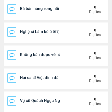
0
Bà bán hàng rong nổi tiếng bị tịch thu quang gánh
Replies
0
Nghệ sĩ Làm bố ở t67, mê dưỡng da chẳng kém sa
Replies
0
Không bán được vé nào, 1 phim Việt rời rạp
Replies
0
Hai ca sĩ Việt đình đám không phải vợ chồng vẫn 
Replies
0
Vợ cũ Quách Ngọc Ngoan: "Tôi sắp 50, liệu có đá
Replies