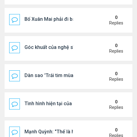
0
Bố Xuân Mai phải đi bán cơm ở Mỹ
Replies
0
Góc khuất của nghệ sĩ Hoài Tâm
Replies
0
Dàn sao 'Trái tim mùa thu' sau 26 năm
Replies
0
Tình hình hiện tại của Quang Lê
Replies
0
Mạnh Quỳnh: "Thế là hết"
Replies