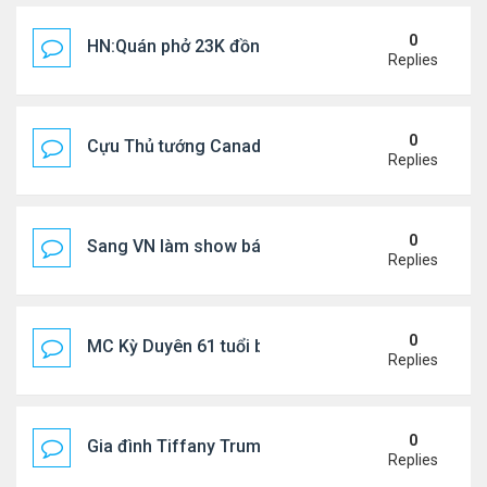
0
HN:Quán phở 23K đồng một bát, 7 năm không tăng
Replies
0
Cựu Thủ tướng Canada thoa kem chống nắng cho 
Replies
0
Sang VN làm show bán vé giá "trên trời"
Replies
0
MC Kỳ Duyên 61 tuổi bị soi nhan sắc khi livestrea
Replies
0
Gia đình Tiffany Trump đi nghỉ ở Spain
Replies