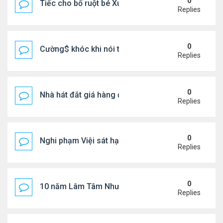
0
Tiếc cho bố ruột bé Xuân Mai ở Mỹ
Replies
0
Cường$ khóc khi nói thật về hôn nhân
Replies
0
Nhà hát đắt giá hàng đầu tg ở VN
Replies
0
Nghi phạm Việi sát hại cụ bà 91 tuổi, phi tang xác 
Replies
0
10 năm Lâm Tâm Như - Hoắc Kiến Hoa
Replies