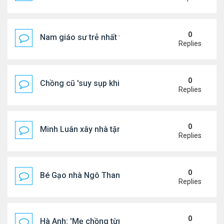
0
Nam giáo sư trẻ nhất thế giới ở tuổi 18
Replies
0
Chồng cũ 'suy sụp khi biết tin Nicole Kidman có tìn
Replies
0
Minh Luân xây nhà tặng cha mẹ
Replies
0
Bé Gạo nhà Ngô Thanh Vân dễ thương trong tiệc th
Replies
0
Hà Anh: 'Mẹ chồng từng ngạc nhiên vì tôi luôn trả ti