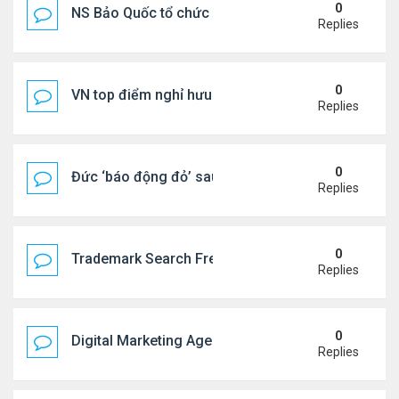
0
NS Bảo Quốc tổ chức sn cho bà xã
Replies
0
VN top điểm nghỉ hưu lý tưởng cho người Mỹ
Replies
0
Đức ‘báo động đỏ’ sau vụ phát hiện UAV mang chấ
Replies
0
Trademark Search Free – Is It Worth Doing Before 
Replies
0
Digital Marketing Agency NYC | Strategic Online 
Replies