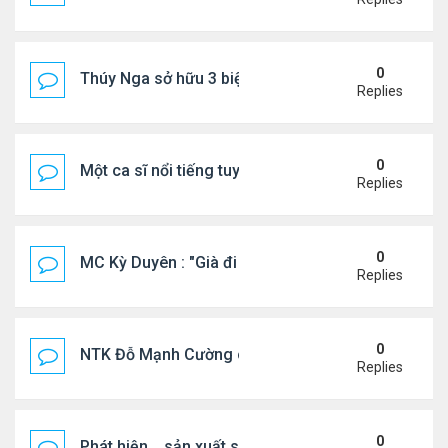
0
Thúy Nga sở hữu 3 biệt thự triệu USD ở Mỹ
Replies
0
Một ca sĩ nổi tiếng tuyên bố không thu tiền tác qu
Replies
0
MC Kỳ Duyên : "Già đi cũng là một đặc ân"
Replies
0
NTK Đỗ Mạnh Cường chi 100 triệu đồng thuê...
Replies
0
Phát hiện .. sản xuất sữa 'pha bột giặt'