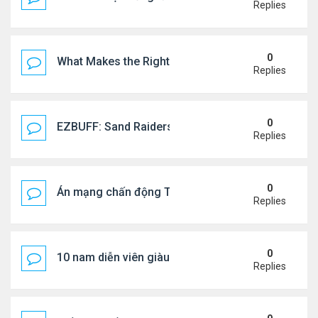
Replies
0
What Makes the Right Retail POS Matter?
Replies
0
EZBUFF: Sand Raiders of Sophie Farming Guide: B
Replies
0
Án mạng chấn động Thái lan: hai chị em người Nga b
Replies
0
10 nam diễn viên giàu nhất Trung Quốc 2026
Replies