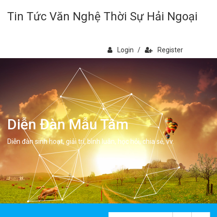
Tin Tức Văn Nghệ Thời Sự Hải Ngoại
Login
/
Register
Diễn Đàn Mẫu Tâm
Diễn đàn sinh hoạt, giải trí, bình luân, học hỏi, chia sẻ, vv.