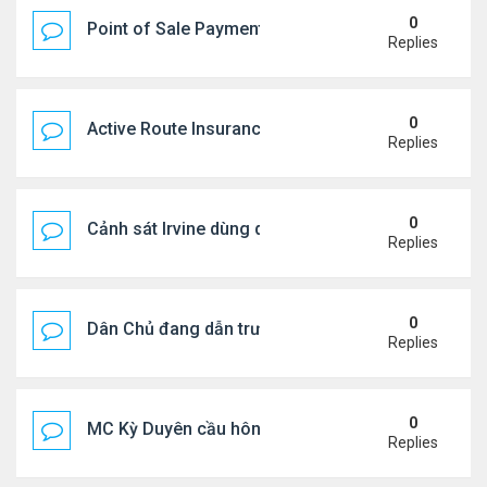
0
Point of Sale Payment Processing: Why Busines
Replies
0
Active Route Insurance
Replies
0
Cảnh sát Irvine dùng drone bắt kẻ trộm trong Wal
Replies
0
Dân Chủ đang dẫn trước Cộng Hòa trong các cuộc
Replies
0
MC Kỳ Duyên cầu hôn lại chồng cũ
Replies