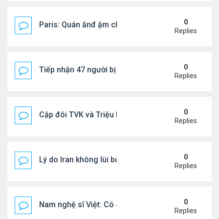
0
Paris: Quán ănđ ậm chất Việt đông kín khách chờ
Replies
0
Tiếp nhận 47 người bị Mỹ trục xuất, Công an khuy
Replies
0
Cặp đôi TVK và Triệu Mẫn được yêu thích nhất
Replies
0
Lý do Iran không lùi bước trước lời đe dọa của ôn
Replies
0
Nam nghệ sĩ Việt: Có 4 nhà ở Pháp, sống gần tháp E
Replies