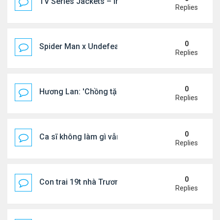
TV Series Jackets – Inspired by Iconic Television
Replies
0
Spider Man x Undefeated FW26 Varsity Jacket – E
Replies
0
Hương Lan: 'Chồng tặng tôi khu vườn tình yêu'
Replies
0
Ca sĩ không làm gì vẫn kiếm được 400 triệu đồng/
Replies
0
Con trai 19t nhà Trương Bá Chi - Tạ Đình Phong
Replies