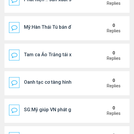
Replies
0
Mỹ:Hàn Thái Tú bán đồ ăn online mưu sinh
Replies
0
Tam ca Áo Trắng tái xuất trên sân khấu
Replies
0
Oanh tạc cơ tàng hình đáng sợ nhất thế giới
Replies
0
SG:Mỹ giúp VN phát giác xưởng sản xuất giày Nike
Replies