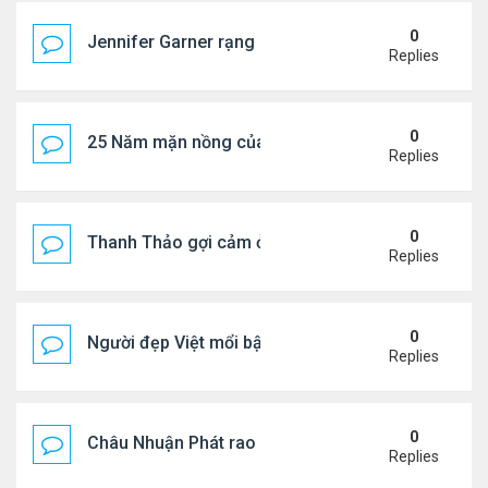
0
Jennifer Garner rạng rỡ bên bạn trai kém 6 tuổi
Replies
0
25 Năm mặn nồng của 'Điệp viên 007'
Replies
0
Thanh Thảo gợi cảm ở tuổi 49
Replies
0
Người đẹp Việt mổi bật giữa dàn sao châu Á
Replies
0
Châu Nhuận Phát rao bán tài sản
Replies