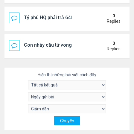
0
Tỷ phú HQ phải trả 640 triệu USD cho vợ cũ sau bê 
Replies
0
Con nhảy cầu tử vong, mẹ thiệt mạng trên đường đi
Replies
Hiển thị những bài viết cách đây